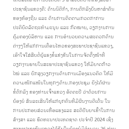
ໂດຍສະເພາະການປະຕິບັດ 3 ພາລະບົດບາດຂອງສະພາ
ປະຊາຊົນແຂວງຄື: ດ້ານນິຕິກໍາ, ການຕົກລົງບັນຫາສໍາຄັນ
ຂອງທ້ອງຖີ່ນ ແລະ ດ້ານການຕິດຕາມກວດກາການ
ປະຕິບັດລັດຖະທໍາມະນູນ ແລະ ກົດໝາຍ, ວຽກງານການ
ຄຸ້ມຄອງບໍລິຫານ ແລະ ການອໍານວຍຄວາມສະດວກດ້ານ
ຕ່າງໆໃຫ້ແກ່ການເຄື່ອນໄຫວຂອງສະພາປະຊາຊົນແຂວງ,
ເອົາໃຈໃສ່ສືບຕໍ່ຍູ້ແຮງຂໍ້ແຂ່ງຂັນໃນການຈັດຕັ້ງໜ້າທີ່
ວຽກງານພາຍໃນສະພາປະຊາຊົນແຂວງ ໃຫ້ມີບາດກ້າວ
ໄໝ່ ແລະ ຍົກສູງວຽກງານດ້ານການເມືອງແນວຄິດ ໃຫ້ມີ
ຄວາມໜັກແໜ້ນໃນທຸກໆດ້ານ.ກອງປະຊຸມ ຍັງໄດ້ຜ່ານ
ຂໍ້ຕົກລົງ ຂອງທ່ານເຈົ້າແຂວງ ອັດຕະປື ວ່າດ້ວຍການ
ຍ້ອງຍໍ ສັນລະເສີນໃຫ້ແກ່ບຸກຄົນທີ່ມີຜົນງານດີເດັ່ນ ໃນ
ການປະກອບສ່ວນເຫື່ອແຮງແລະ ສະຕິປັນຍາເຂົ້າໃນການ
ສ້າງສາ ແລະ ພັດທະນາປະເທດຊາດ ປະຈໍາປີ 2024 ເຊິ່ງ