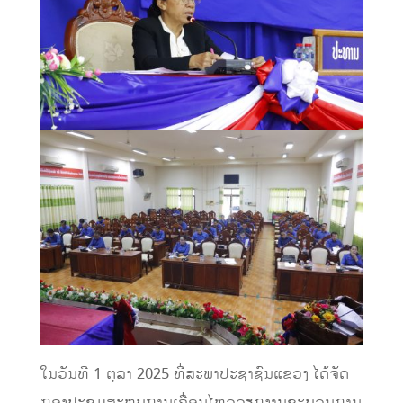
ໃນວັນທີ 1 ຕຸລາ 2025 ທີ່ສະພາປະຊາຊົນແຂວງ ໄດ້ຈັດ