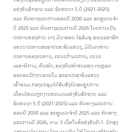
ກອງປະຊຸມສະຫຼຸບການເຄື່ອນໄຫວວຽກງານຂະບວນການ
ແຂ່ງຂັນຮັກຊາດ ແລະ ພັດທະນາ 5 ປີ (2021-2025)
ແລະ ທິດທາງແຜນການຮອດປີ 2030 ແລະ ສະຫຼຸບປະຈໍາ
ປີ 2025 ແລະ ທິດທາງແຜນການປີ 2026 ໂດຍການເປັນ
ປະທານຂອງທ່ານ ນາງ ມີນາພອນ ໄຊສົມພູ ຮອງເລຂາພັກ
ແຂວງ ປະທານສະພາປະຊາຊົນແຂວງ, ມີບັນດາທ່ານ
ປະທານຮອງປະທານ, ຄະນະກໍາມະການ, ຄະນະ
ເລຂາທິການ, ຫົວໜ້າ, ຮອງຫົວໜ້າຂະແໜງ ຕະຫຼອດ
ຮອດພະນັກງານພາຍໃນ ສະພາປະຊາຊົນແຂວງ
ເຂົ້າຮ່ວມ.ກອງປະຊຸມໄດ້ຮັບຟັງບົດສະຫຼຸບການ
ເຄື່ອນໄຫວວຽກງານຂະບວນແຂ່ງຂັນຮັກຊາດ ແລະ
ພັດທະນາ 5 ປີ (2021-2025) ແລະ ທິດທາງແຜນການ
ຮອດປີ 2030 ແລະ ສະຫຼຸບປະຈໍາປີ 2025 ແລະ ທິດທາງ
ແຜນການປີ 2026, ຕາມ 3 ເນື້ອໃນຂໍ້ແຂ່ງຂັນຄື:1. ຍົກສູງ