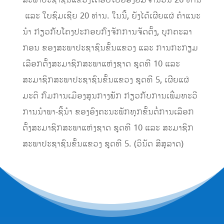
ສະພາປະຊາຊົນແຂວງໄດ້ຮັບໃບຍ້ອງຍໍມີຈໍານວນ 26 ທ່ານ
ແລະ ໃບຊົມເຊີຍ 20 ທ່ານ. ໃນນີ້, ຍັງໄດ້ເຜີຍແຜ່ ຄໍາແນະ
ນໍາ ກ່ຽວກັບໂຄງປະກອບກົງຈັກການຈັດຕັ້ງ, ບຸກຄະລາ
ກອນ ຂອງສະພາປະຊາຊົນຂັ້ນແຂວງ ແລະ ການກະກຽມ
ເລືອກຕັ້ງສະມາຊິກສະພາແຫ່ງຊາດ ຊຸດທີ 10 ແລະ
ສະມາຊິກສະພາປະຊາຊົນຂັ້ນແຂວງ ຊຸດທີ 5, ເຜີຍແຜ່
ມະຕິ ກົມການເມືອງສູນກາງພັກ ກ່ຽວກັບການເພີ່ມທະວີ
ການນໍາພາ-ຊີ້ນໍາ ຂອງອົງຄະນະພັກທຸກຂັ້ນຕໍ່ການເລືອກ
ຕັ້ງສະມາຊິກສະພາແຫ່ງຊາດ ຊຸດທີ 10 ແລະ ສະມາຊິກ
ສະພາປະຊາຊົນຂັ້ນແຂວງ ຊຸດທີ 5. (ວິນັດ ສີສຸລາດ)