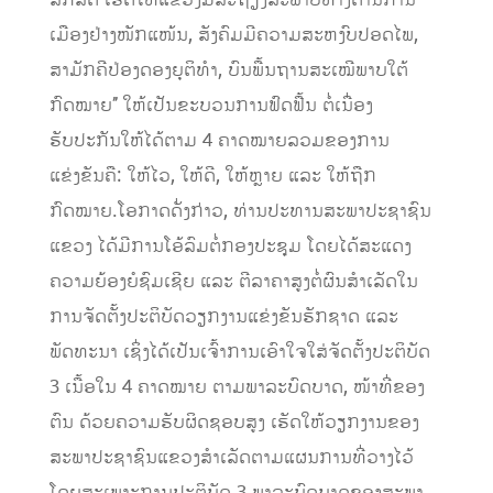
ສັກສິດ ເຮັດໃຫ້ແຂວງມີສະຖຽງລະພາບທາງດ້ານການ
ເມືອງຢ່າງໜັກແໜ້ນ, ສັງຄົມມີຄວາມສະຫງົບປອດໄພ,
ສາມັກຄີປ່ອງດອງຍຸຕິທໍາ, ບົນພື້ນຖານສະເໝີພາບໃຕ້
ກົດໝາຍ’’ ໃຫ້ເປັນຂະບວນການຟົດຟື້ນ ຕໍ່ເນື່ອງ
ຮັບປະກັນໃຫ້ໄດ້ຕາມ 4 ຄາດໝາຍລວມຂອງການ
ແຂ່ງຂັນຄື: ໃຫ້ໄວ, ໃຫ້ດີ, ໃຫ້ຫຼາຍ ແລະ ໃຫ້ຖືກ
ກົດໝາຍ.ໂອກາດດັ່ງກ່າວ, ທ່ານປະທານສະພາປະຊາຊົນ
ແຂວງ ໄດ້ມີການໂອ້ລົມຕໍ່ກອງປະຊຸມ ໂດຍໄດ້ສະແດງ
ຄວາມຍ້ອງຍໍຊົມເຊີຍ ແລະ ຕີລາຄາສູງຕໍ່ຜົນສໍາເລັດໃນ
ການຈັດຕັ້ງປະຕິບັດວຽກງານແຂ່ງຂັນຮັກຊາດ ແລະ
ພັດທະນາ ເຊິ່ງໄດ້ເປັນເຈົ້າການເອົາໃຈໃສ່ຈັດຕັ້ງປະຕິບັດ
3 ເນື້ອໃນ 4 ຄາດໝາຍ ຕາມພາລະບົດບາດ, ໜ້າທີ່ຂອງ
ຕົນ ດ້ວຍຄວາມຮັບຜິດຊອບສູງ ເຮັດໃຫ້ວຽກງານຂອງ
ສະພາປະຊາຊົນແຂວງສໍາເລັດຕາມແຜນການທີ່ວາງໄວ້