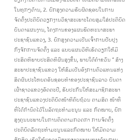
ວຽກງານດ້ານການເມືອງ-ແນວຄິດ ໃຫ້ມີຄວາມໜັກແໜ້ນ
ໃນທຸກໆດ້ານ, 2. ຍົກສູງຄວາມຮັບຜິດຊອບໃນການ
ຈັດຕັ້ງປະຕິບັດວຽກງານວີຊາສະເພາະໂດຍສຸມໃສ່ປະຕິບັດ
ບັນດາແຜນງານ, ໂຄງການຂອງແຜນພັດທະນາສະພາ
ປະຊາຊົນແຂວງ, 3. ຍົກສູງຄວາມເປັນເຈົ້າການປັບປຸງ
ກົງຈັກການຈັດຕັ້ງ ແລະ ແບບແຜນວີທີເຮັດວຽກໃຫ້ມີ
ປະສິດທິພາບປະສິດທິຜົນສູງຂື້ນ, ພາຍໃຕ້ຄໍາຂວັນ ‘‘ ສ້າງ
ສະພາປະຊາຊົນແຂວງ ໃຫ້ສົມເປັນອົງການຕົວແທນແຫ່ງ
ສິດຜົນປະໂຫຍດອັນຊອບທໍາຂອງປະຊາຊົນລາວ ບັນດາ
ເຜົ່າຊາວແຂວງອັດຕະປື, ຮັບປະກັນໃຫ້ສະມາຊິກສະພາ
ປະຊາຊົນແຂວງປະຕິບັດໜ້າທີຄົບຖ້ວນ ຕາມສິດ ໜ້າທີ່
ທີ່ໄດ້ກໍານົດໄວ້ໃນລັດຖະທໍາມະນູນ ແລະ ກົດໝາຍ, ຍົກ
ສູງຄຸນນະພາບໃນການຕິດຕາມກວດກາ ການຈັດຕັ້ງ
ປະຕິບັດລັດຖະທໍາມະນູນແລະກົດໝາຍ ໃຫ້ມີຄວາມ