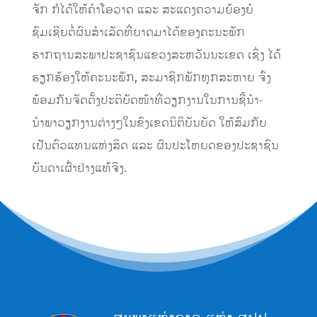
ຈັກ ກໍໄດ້ໃຫ້ຄຳໂອວາດ ແລະ ສະແດງຄວາມຍ້ອງຍໍ
ຊົມເຊີຍຕໍ່ຜົນສຳເລັດທີ່ຍາດມາໄດ້ຂອງຄະນະພັກ
ຮາກຖານສະພາປະຊາຊົນແຂວງສະຫວັນນະເຂດ ເຊິ່ງ ໄດ້
ຮຽກຮ້ອງໃຫ້ຄະນະພັກ, ສະມາຊິກພັກທຸກສະຫາຍ ຈົ່ງ
ພ້ອມກັນຈັດຕັ້ງປະຕິບັດໜ້າທີ່ວຽກງານໃນການຊີ້ນຳ-
ນຳພາວຽກງານຕ່າງໆໃນຂົງເຂດນິຕິບັນຍັດ ໃຫ້ສົມກັບ
ເປັນຕົວແທນແຫ່ງສິດ ແລະ ຜົນປະໂຫຍດຂອງປະຊາຊົນ
ບັນດາເຜົ່າຢ່າງແທ້ຈິງ.