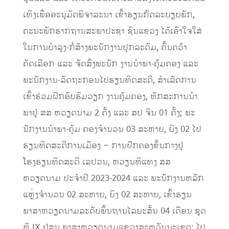
ເທິງເພື່ອອະນຸມັດພິຈາລະນາ ເຂົ້າຮຽນກົດລະບຽບພັກ,
ຄະນະພັກຮາກຖານສະພາປະຊາ ຊົນແຂວງ ໄດ້ເອົາໃຈໃສ່
ໃນການບໍາລຸງ-ກໍ່ສ້າງພະນັກງານປຸກລະດົມ, ຄົ້ນຄວ້າ
ຄັດເລືອກ ແລະ ຈັດສົ່ງພະນັກ ງານນໍາພາ-ຄຸ້ມຄອງ ແລະ
ພະນັກງານ-ລັດຖະກອນໄປຮຽນທິດສະດີ, ສໍາເລັດການ
ເຂົ້າຮ່ວມຝຶກອົບຮົມວຽກ ງານຄຸ້ມຄອງ, ທັກສະການນໍາ
ພາຢູ່ ສສ ຫວຽດນາມ 2 ຄັ້ງ ແລະ ສປ ຈີນ 01 ຄັ້ງ; ພະ
ນັກງານນໍາພາ-ຄຸ້ມ ຄອງຈໍານວນ 03 ສະຫາຍ, ຍິງ 02 ໄປ
ຮຽນທິດສະດີການເມືອງ – ການປົກຄອງຂັ້ນກາງຢູ່
ໂຮງຮຽນທິດສະດີ ເລຢວນ, ຫວຽນທິແທງ ສສ
ຫວຽດນາມ ປະຈໍາປີ 2023-2024 ແລະ ພະນັກງານຫລັກ
ແຫຼ່ງຈໍານວນ 02 ສະຫາຍ, ຍິງ 02 ສະຫາຍ, ເຂົ້າຮຽນ
ພາສາຫວຽດນາມລະດັບພຶ້ນຖານໄລຍະສັ້ນ 04 ເດືອນ ຊຸດ
ທີ IX ຢູ່ສູນ ພາສາຫວຽດນາມແຂວງສະຫວັນນະເຂດ; ໄປ