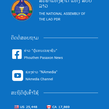
ສະພາແຫ່ງຊາດ ແຫ່ງ ສປປ
ລາວ
THE NATIONAL ASSEMBLY OF
THE LAO PDR
ຕິດຕໍ່ສອບຖາມ
ຂ່າວ "ຜູ້ແທນປະຊາຊົນ"

Phouthen Pasaxon News
ຊ່ອງຂ່າວ "NAmedia"

NAmedia Channel
ສະຖິຕິຜູ້ເຂົ້າໃຊ້