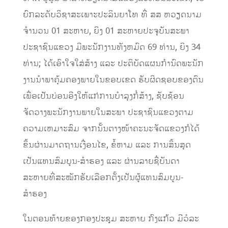
ຍົກລະດັບວິຊາສະເພາະປະລິນຍາໂທ ທີ່ ສສ ຫວຽດນາມ
ຈໍານວນ 01 ສະຫາຍ, ຍິງ 01 ສະຫາຍປະຈຸບັນສະພາ
ປະຊາຊົນແຂວງ ມີພະນັກງານທັງຫມົດ 69 ທ່ານ, ຍິງ 34
ທ່ານ; ໄດ້ເອົາໃຈໃສ່ສ້າງ ແລະ ປະຕິບັດແຜນກໍານົດພະນັກ
ງານນໍາພາຄຸ້ມຄອງພາຍໃນຂອບເຂດ ຮັບຜິດຊອບຂອງຕົນ
ເພື່ອເປັນບ່ອນອີງໃຫ້ແກ່ການບໍາລຸງກໍ່ສ້າງ, ຊັບຊ້ອນ
ຈັດວາງພະນັກງານພາຍໃນສະພາ ປະຊາຊົນແຂວງຕາມ
ຄວາມເຫມາະສົມ ຈາກນັ້ນຕາງໜ້າຄະນະຈັດແຂວງກໍໄດ້
ຂຶ້ນຜ່ານມາດຖານເງື່ອນໄຂ, ຂໍ້ຫາມ ແລະ ການສິ້ນສຸດ
ເປັນແທນສົມບູນ-ສຳຮອງ ແລະ ຜ່ານລາຍຊື່ບັນດາ
ສະຫາຍທີ່ສະໝັກຮັບເລືອກຕັ້ງເປັນຜູ້ແທນສົມບູນ-
ສຳຮອງ
ໃນຕອນທ້າຍຂອງກອງປະຊຸມ ສະຫາຍ ກົງແກ້ວ ມີວໍລະ