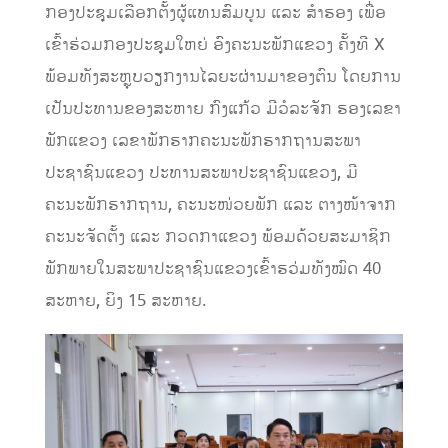
ກອງປະຊຸມເລືອກຕັ້ງຜູ້ແທນສົມບູນ ແລະ ສຳຮອງ ເພື່ອ
ເຂົ້າຮ່ວມກອງປະຊຸມໃຫຍ່ ອົງຄະນະພັກແຂວງ ຄັ້ງທີ X
ພ້ອມທັງສະຫຼຸບວຽກງານໄລຍະຜ່ານມາຂອງຕົນ ໂດຍການ
ເປັນປະທານຂອງສະຫາຍ ກົງແກ້ວ ມີວໍລະຈັກ ຮອງເລຂາ
ພັກແຂວງ ເລຂາພັກຮາກຄະນະພັກຮາກຖານສະພາ
ປະຊາຊົນແຂວງ ປະທານສະພາປະຊາຊົນແຂວງ, ມີ
ຄະນະພັກຮາກຖານ, ຄະນະໜ່ວຍພັກ ແລະ ຕາງໜ້າຈາກ
ຄະນະຈັດຕັ້ງ ແລະ ກວດກາແຂວງ ພ້ອມດ້ວຍສະມາຊິກ
ພັກພາຍໃນສະພາປະຊາຊົນແຂວງເຂົ້າຮວ່ມທັງໝົດ 40
ສະຫາຍ, ຍິງ 15 ສະຫາຍ.