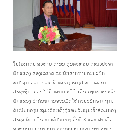
ໃນໂອກາດນີ້ ສະຫາຍ ຄຳຜັນ ຄູນສະຫວັນ ຄະນະປະຈຳ
ພັກແຂວງ ຮອງເລຂາຄະນະພັກຮາກຖານຄະນະພັກ
ຮາກຖານສະພາປະຊາຊົນແຂວງ ຮອງປະທານສະພາ
ປະຊາຊົນແຂວງ ໄດ້ຂຶ້ນຜ່ານມະຕິຕົກລົງຂອງຄະນະປະຈຳ
ພັກແຂວງ ວ່າດ້ວຍການອະນຸມັດໃຫ້ຄະນະພັກຮາກຖານ
ດຳເນີນກອງປະຊຸມເລືອກຕັ້ງຜູ້ແທນສົມບູນເຂົ້າຮ່ວມກອງ
ປະຊຸມໃຫຍ່ ອົງຄະນະພັກແຂວງ ຄັ້ງທີ X ແລະ ຜ່ານບົດ
ສະຫຼຸບການນຳພາ-ຊີ້ນຳ ຂອງຄະນະພັກຮາກຖານສະພາ