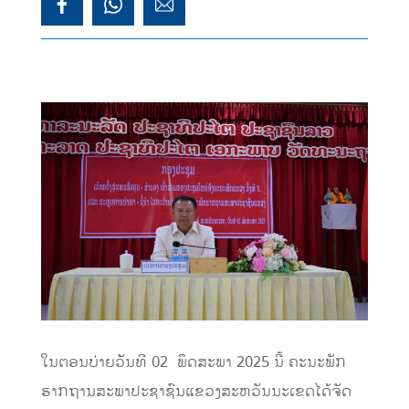
ໃນຕອນບ່າຍວັນທີ 02 ພຶດສະພາ 2025 ນີ້ ຄະ​ນະ​ພັກ
ຮາກຖານສະພາປະຊາຊົນແຂວງສະຫວັນນະເຂດໄດ້ຈັດ