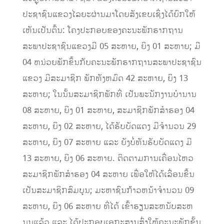
ປະຊາຊົນແຂວງໄລຍະຜ່ານມາໂດຍສັງເຂບເຊິ່ງໄດ້ຍົກໃຫ້
ເຫັນເປັນຕົ້ນ: ໂຄງປະກອບຂອງຄະນະພັກຮາກຖານ
ສະພາປະຊາຊົນແຂວງມີ 05 ສະຫາຍ, ຍິງ 01 ສະຫາຍ; ມີ
04 ຫນ່ວຍພັກຂຶ້ນກັບຄະນະພັກຮາກຖານສະພາປະຊາຊົນ
ແຂວງ ມີສະມາຊິກ ພັກທັງຫມົດ 42 ສະຫາຍ, ຍິງ 13
ສະຫາຍ; ໃນນັ້ນສະມາຊິກພັກທີ່ ເປັນພະນັກງານບໍານານ
08 ສະຫາຍ, ຍິງ 01 ສະຫາຍ, ສະມາຊິກພັກສໍາຮອງ 04
ສະຫາຍ, ຍິງ 02 ສະຫາຍ, ໄດ້ຮັບບັດແດງ ມີຈໍານວນ 29
ສະຫາຍ, ຍິງ 07 ສະຫາຍ ແລະ ຍັງບໍ່ທັນຮັບບັດແດງ ມີ
13 ສະຫາຍ, ຍິງ 06 ສະຫາຍ. ຕິດຕາມການເຄື່ອນໄຫວ
ສະມາຊິກພັກສໍາຮອງ 04 ສະຫາຍ ເພື່ອໃຫ້ໄດ້ເລື່ອນຂື້ນ
ເປັນສະມາຊິກສົມບູນ; ມະຫາຊົນກ້າວຫນ້າຈໍານວນ 09
ສະຫາຍ, ຍິງ 06 ສະຫາຍ ທີ່ໄດ້ ເຂົ້າຮຽນສະຫນັບສະຫ
ນູນແລ້ວ ແລະ ໄດ້ປະກອບເອກະສານສົ່ງໃຫ້ຄະນະພັກຂັ້ນ