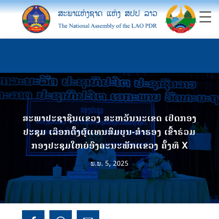
ສະພາປະຊາຊົນແຂວງ ສະຫວັນນະເຂດ ເປີດກອງ
ປະຊຸມ ເລືອກຕັ້ງຜູ້ແທນສົມບູນ-ສຳຮອງ ເຂົ້າຮ່ວມ
ກອງປະຊຸມໃຫຍ່ອົງຄະນະພັກແຂວງ ຄັ້ງທີ X
ພ.ພ. 5, 2025