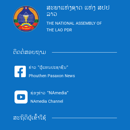
ສະພາແຫ່ງຊາດ ແຫ່ງ ສປປ
ລາວ
THE NATIONAL ASSEMBLY OF
THE LAO PDR
ຕິດຕໍ່ສອບຖາມ
ຂ່າວ "ຜູ້ແທນປະຊາຊົນ"

Phouthen Pasaxon News
ຊ່ອງຂ່າວ "NAmedia"

NAmedia Channel
ສະຖິຕິຜູ້ເຂົ້າໃຊ້