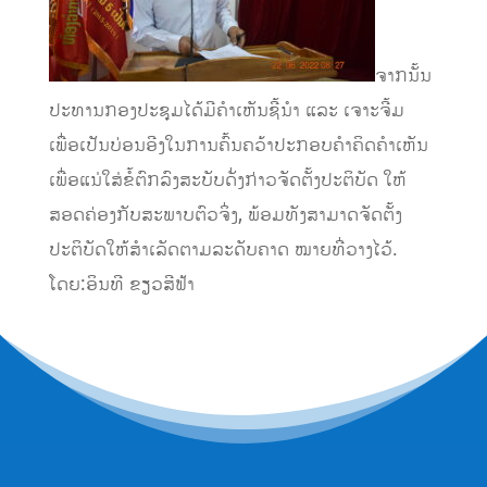
ຈາກນັ້ນ
ປະທານກອງປະຊຸມໄດ້ມີຄໍາເຫັນຊີ້ນໍາ ແລະ ເຈາະຈີ້ມ
ເພື່ອເປັນບ່ອນອີງໃນການຄົ້ນຄວ້າປະກອບຄໍາຄິດຄໍາເຫັນ
ເພື່ອແນ່ໃສ່ຂໍ້ຕົກລົງສະບັບດັ່ງກ່າວຈັດຕັ້ງປະຕິບັດ ໃຫ້
ສອດຄ່ອງກັບສະພາບຕົວຈິ່ງ, ພ້ອມທັງສາມາດຈັດຕັ້ງ
ປະຕິບັດໃຫ້ສໍາເລັດຕາມລະດັບຄາດ ໝາຍທີ່ວາງໄວ້.
ໂດຍ:ອິນທີ ຂຽວສີຟ້າ