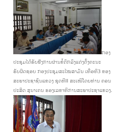
ກອງ
ປະຊຸມໄດ້ຮັບຟັງການຜ່ານຂໍ້ຕົກລົງແຕ່ງຕັ້ງຄະນະ
ຮັບຜິດຊອບ ກອງປະຊຸມສະໄໝສາມັນ ເທື່ອທີ3 ຂອງ
ສະພາປະຊາຊົນແຂວງ ຊຸດທີII ສະເໜີໂດຍທ່ານ ຄອນ
ປະສິດ ສຸນາເຄນ ຮອງເລຂາທິການສະພາປະຊາແຂວງ.