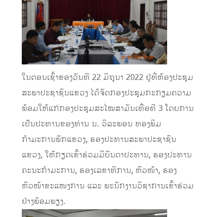
ໃນຕອນເຊົ້າຂອງວັນທີ 22 ມິຖຸນາ 2022 ຢູ່ທີ່ຫ້ອງປະຊຸມ
ສະພາປະຊາຊົນແຂວງ ໄດ້ຈັດກອງປະຊຸມກະກຽມຄວາມ
ພ້ອມໃຫ້ແກ່ກອງປະຊຸມສະໄໝສາມັນເທື່ອທີ 3 ໂດຍການ
ເປັນປະທານຂອງທ່ານ ນ. ວິລະພອນ ທອງພິມ
ກຳມະການພັກແຂວງ, ຮອງປະທານສະພາປະຊາຊົນ
ແຂວງ, ໃຫ້ກຽດເຂົ້າຮ່ວມມີບັນດາປະທານ, ຮອງປະທານ
ຄະນະກໍາມະການ, ຮອງເລຂາທິການ, ຫົວໜ້າ, ຮອງ
ຫົວໜ້າຂະແໜງການ ແລະ ພະນັກງານວິຊາການເຂົ້າຮ່ວມ
ຢ່າງພ້ອມພຽງ.