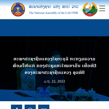
ສະພາປະຊາຊົນແຂວງໄຊຍະບູລີ ກະກຽມຄວາມ
ພ້ອມໃຫ້ແກ່ ກອງປະຊຸມສະໄໝສາມັນ ເທື່ອທີ3
ຂອງສະພາປະຊາຊົນແຂວງ ຊຸດທີII
ມ.ຖ. 22, 2022