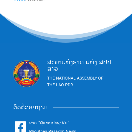
ສະພາແຫ່ງຊາດ ແຫ່ງ ສປປ
ລາວ
THE NATIONAL ASSEMBLY OF
THE LAO PDR
ຕິດຕໍ່ສອບຖາມ
ຂ່າວ "ຜູ້ແທນປະຊາຊົນ"

Phouthen Pasaxon News