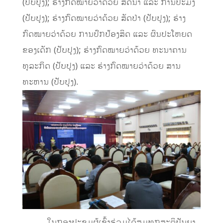
(ປັບປຸງ); ຮ່າງກົດໝາຍວ່າດ້ວຍ ສັດນໍ້າ ແລະ ການປະມົງ
(ປັບປຸງ); ຮ່າງກົດໝາຍວ່າດ້ວຍ ສັດປ່າ (ປັບປຸງ); ຮ່າງ
ກົດໝາຍວ່າດ້ວຍ ການປົກປ້ອງສິດ ແລະ ຜົນປະໂຫຍດ
ຂອງເດັກ (ປັບປຸງ); ຮ່າງກົດໝາຍວ່າດ້ວຍ ທະນາຄານ
ທຸລະກິດ (ປັບປຸງ) ແລະ ຮ່າງກົດໝາຍວ່າດ້ວຍ ສານ
ທະຫານ (ປັບປຸງ).
ໃນກອງປະຊຸມຜູ້ເຂົ້າຮ່ວມໄດ້ສຸມທຸກສະຕິປັນຍາ