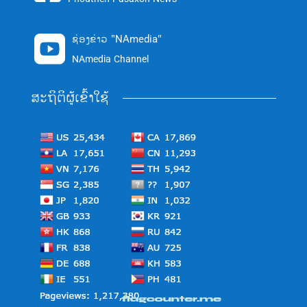
ຊ່ອງຂ່າວ "NAmedia"

NAmedia Channel
ສະຖິຕິຜູ້ເຂົ້າໃຊ້