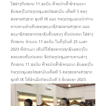
ໃສ່ຮ່າງກົດໝາຍ 11 ສະບັບ ທີ່ຈະນໍາເຂົ້າພິຈາລະນາ
ຮັບຮອງໃນກອງປະຊຸມສະໄໝສາມັນ ເທື່ອທີ 5 ຂອງ
ສະພາແຫ່ງຊາດ ຊຸດທີ IX ແລະ ກອງປະຊຸມແນະນໍາການ
ທາບທາມຄໍາເຫັນຂອງສະມາຊິກສະພາແຫ່ງຊາດ ແລະ
ສະມາຊິກສະພາປະຊາຊົນຂັ້ນແຂວງ ທົ່ວປະເທດ ໃສ່ຮ່າງ
ກົດໝາຍ ຈໍານວນ 11 ສະບັບ ໃນຄັ້ງວັນທີ 25 ເມສາ
2023 ທີ່ຜ່ານມາ ເຫັນດີໃຫ້ສະພາປະຊາຊົນແຂວງໃນ
ຂອບເຂດທົ່ວປະເທດ ຈັດກອງປະຊຸມທາບທາມຮ່າງ
ກົດໝາຍ 11 ສະບັບ ທີ່ຈະນໍາເຂົ້າພິຈາລະນາ ຮັບຮອງໃນ
ກອງປະຊຸມສະໄໝສາມັນເທື່ອທີ 5 ຂອງສະພາແຫ່ງຊາດ
ຊຸດທີ IX ໃຫ້ສໍາເລັດກ່ອນວັນທີ 5 ພຶດສະພາ 2023.