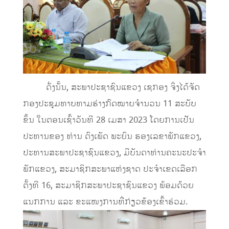
ດັ່ງນັ້ນ, ສະພາປະຊາຊົນແຂວງ ເຊກອງ ຈິ່ງໄດ້ຈັດ
ກອງປະຊຸມທາບທາມຮ່າງກົດໝາຍຈໍານວນ 11 ສະບັບ
ຂຶ້ນ ໃນຕອນເຊົ້າວັນທີ 28 ເມສາ 2023 ໂດຍການເປັນ
ປະທານຂອງ ທ່ານ ດົງເພັດ ພະຍົນ ຮອງເລຂາພັກແຂວງ,
ປະທານສະພາປະຊາຊົນແຂວງ, ມີບັນດາທ່ານຄະນະປະຈໍາ
ພັກແຂວງ, ສະມາຊິກສະພາແຫ່ງຊາດ ປະຈໍາເຂດເລືອກ
ຕັ້ງທີ 16, ສະມາຊິກສະພາປະຊາຊົນແຂວງ ພ້ອມດ້ວຍ
ແນກການ ແລະ ຂະແໜງການທີ່ກ່ຽວຂ້ອງເຂົ້າຮ່ວມ.