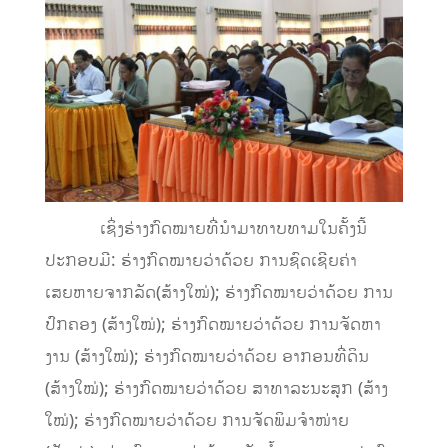
ເຊິ່ງຮ່າງກົດໝາຍທີ່ນໍາມາທາບທາມໃນຄັ້ງນີ້
ປະກອບມີ: ຮ່າງກົດໝາຍວ່າດ້ວຍ ການຊົດເຊີຍຄ່າ
ເສຍຫາຍຈາກລັດ(ສ້າງໃໝ່); ຮ່າງກົດໝາຍວ່າດ້ວຍ ການ
ປົກຄອງ (ສ້າງໃໝ່); ຮ່າງກົດໝາຍວ່າດ້ວຍ ການຈັດຫາ
ງານ (ສ້າງໃໝ່); ຮ່າງກົດໝາຍວ່າດ້ວຍ ອາກອນທີ່ດິນ
(ສ້າງໃໝ່); ຮ່າງກົດໝາຍວ່າດ້ວຍ ສາທາລະນະສຸກ (ສ້າງ
ໃໝ່); ຮ່າງກົດໝາຍວ່າດ້ວຍ ການຈັດພິມຈໍາໜ່າຍ