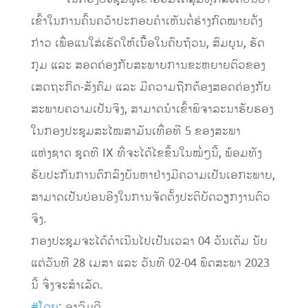
ເຂົ້າໃນການຄົ້ນຄວ້າປະກອບຄໍາເຫັນຕໍ່ຮ່າງກົດໝາຍດັ່ງ
ກ່າວ ເພື່ອແນໃສ່ເຮັດໃຫ້ເນືຶ້ອໃນຄົບຖ້ວນ, ສົມບູນ, ຮັດ
ກຸມ ແລະ ສອດຄ່ອງກັບສະພາບການຂະຫຍາຍຕົວຂອງ
ເສດຖະກິດ-ສັງຄົມ ແລະ ມີຄວາມຖືກຕ້ອງສອດຄ່ອງກັບ
ສະພາບຄວາມເປັນຈິງ, ສາມາດນໍາເຂົ້າພິຈາລະນາຮັບຮອງ
ໃນກອງປະຊຸມສະໄໝສາມັນເທື່ອທີ 5 ຂອງສະພາ
ແຫ່ງຊາດ ຊຸດທີ IX ທີ່ຈະໄດ້ໄຂຂຶ້ນໃນໝໍ່ໆນີ້, ພ້ອມທັງ
ຮັບປະກັນການຕົກລົງບັນຫາຢ່າງມີຄວາມເປັນເອກະພາບ,
ສາມາດເປັນບ່ອນອີງໃນການຈັດຕັ້ງປະຕິບັດວຽກງານຕົວ
ຈິງ.
ກອງປະຊຸມຈະໄດ້ດໍາເນີນໄປເປັນເວລາ 04 ວັນເຕັມ ນັບ
ແຕ່ວັນທີ 28 ເມສາ ແລະ ວັນທີ 02-04 ພຶດສະພາ 2023
ນີ້ ຈິ່ງຈະສໍາເລັດ.
#ໂດຍ
: ອາລົມດີ.