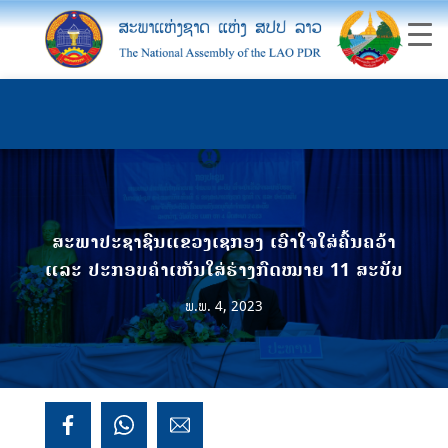
ສະພາປະຊາຊົນແຂວງເຊກອງ ເອົາໃຈໃສ່ຄົ້ນຄວ້າ
ແລະ ປະກອບຄໍາເຫັນໃສ່ຮ່າງກົດໝາຍ 11 ສະບັບ
ພ.ພ. 4, 2023