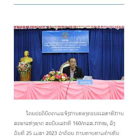
ໂດຍປະຕິບັດຕາມແຈ້ງການຂອງຄະນະເລຂາທິການ
ສະພາແຫ່ງຊາດ ສະບັບເລກທີ 160/ຄລສ.ກກໝ, ລົງ
ວັນທີ 25 ເມສາ 2023 ວ່າດ້ວຍ ການທາບທາມຄໍາເຫັນ