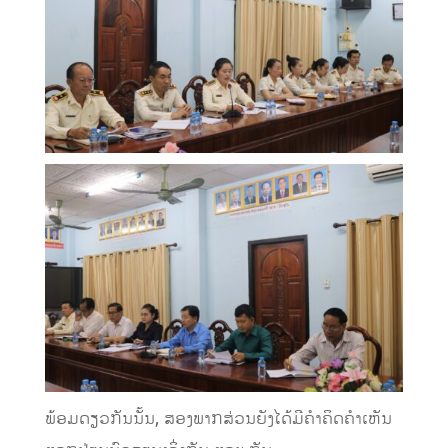
ພ້ອມດຽວກັນນັ້ນ, ສອງພາກສ່ວນຍັງໄດ້ມີຄໍາຄິດຄໍາເຫັນ