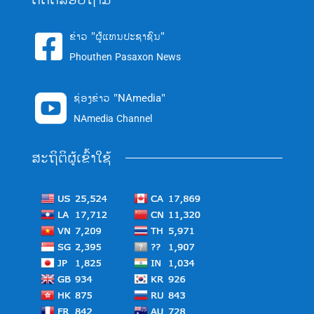
ຂ່າວ "ຜູ້ແທນປະຊາຊົນ"

Phouthen Pasaxon News
ຊ່ອງຂ່າວ "NAmedia"

NAmedia Channel
ສະຖິຕິຜູ້ເຂົ້າໃຊ້