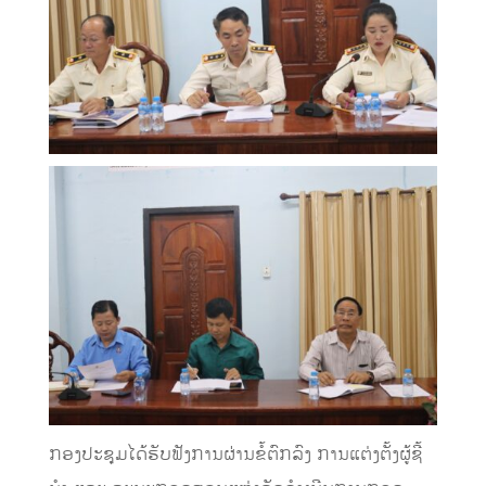
ກອງປະຊຸມໄດ້ຮັບຟັງການຜ່ານຂໍ້ຕົກລົງ ການແຕ່ງຕັ້ງຜູ້ຊີ້