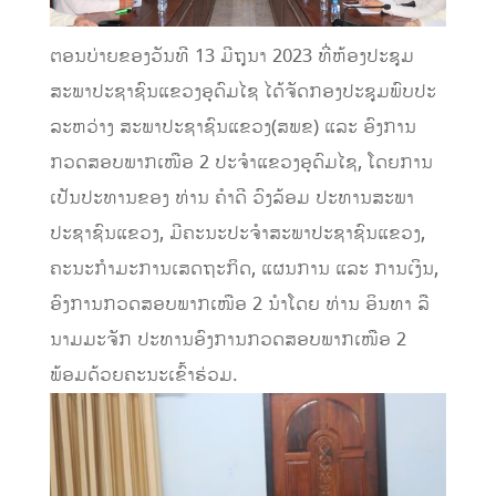
ຕອນບ່າຍຂອງວັນທີ 13 ມີຖຸນາ 2023 ທີ່ຫ້ອງປະຊຸມ
ສະພາປະຊາຊົນແຂວງອຸດົມໄຊ ໄດ້ຈັດກອງປະຊຸມພົບປະ
ລະຫວ່າງ ສະພາປະຊາຊົນແຂວງ(ສພຂ) ແລະ ອົງການ
ກວດສອບພາກເໜືອ 2 ປະຈໍາແຂວງອຸດົມໄຊ, ໂດຍການ
ເປັນປະທານຂອງ ທ່ານ ຄໍາດີ ວົງລ້ອມ ປະທານສະພາ
ປະຊາຊົນແຂວງ, ມີຄະນະປະຈໍາສະພາປະຊາຊົນແຂວງ,
ຄະນະກໍາມະການເສດຖະກິດ, ແຜນການ ແລະ ການເງິນ,
ອົງການກວດສອບພາກເໜືອ 2 ນໍາໂດຍ ທ່ານ ອິນທາ ລື
ນາມມະຈັກ ປະທານອົງການກວດສອບພາກເໜືອ 2
ພ້ອມດ້ວຍຄະນະເຂົ້າຮ່ວມ.