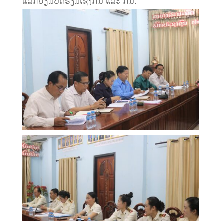
ແລກປ່ຽນບົດຮຽນເຊິ່ງກັນ ແລະ ກັນ.