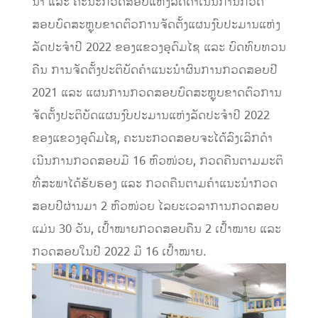
ນໍາ ແລະ ຄະນະກວດສອບແຫ່ງລັດດໍາເນີນການກວດ
ສອບບົດສະຫຼຸບຂາດຕົວການຈັດຕັ້ງແຜນງົບປະມານແຫ່ງ
ລັດປະຈໍາປີ 2022 ຂອງແຂວງອຸດົມໄຊ ແລະ ບົດທົບທວນ
ຄືນ ການຈັດຕັ້ງປະຕິບັດຄໍາແນະນໍາຜົນການກວດສອບປີ
2021 ແລະ ແຜນການກວດສອບບົດສະຫຼຸບຂາດຕົວການ
ຈັດຕັ້ງປະຕິບັດແຜນງົບປະມານແຫ່ງລັດປະຈໍາປີ 2022
ຂອງແຂວງອຸດົມໄຊ, ຄະນະກວດສອບຈະໄດ້ລົງເລິກດໍາ
ເນີນການກວດສອບມີ 16 ຫົວໜ່ວຍ, ກວດຄືນຕາມມະຕິ
ທີ່ສະພາໄດ້ຮັບຮອງ ແລະ ກວດຄືນຕາມຄໍາແນະນໍາກວດ
ສອບປີຜ່ານມາ 2 ຫົວໜ່ວຍ ໄລຍະເວລາການກວດສອບ
ແມ່ນ 30 ວັນ, ເປົ້າໝາຍກວດສອບຄືນ 2 ເປົ້າໝາຍ ແລະ
ກວດສອບໃນປີ 2022 ມີ 16 ເປົ້າໝາຍ.