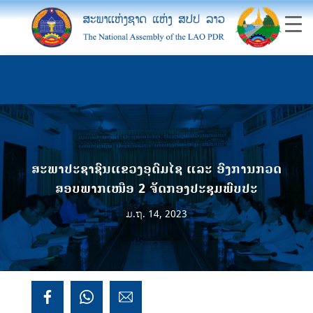
ສະພາປະຊາຊົນແຂວງອຸດົມໄຊ ແລະ ອົງການກວດ
ສອບພາກເໜືອ 2 ຈັດກອງປະຊຸມພົບປະ
ມ.ຖ. 14, 2023