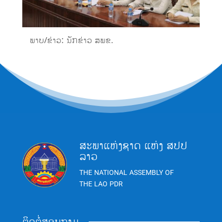
ພາບ/ຂ່າວ: ນັກຂ່າວ ສພຂ.
ສະພາແຫ່ງຊາດ ແຫ່ງ ສປປ
ລາວ
THE NATIONAL ASSEMBLY OF
THE LAO PDR
ຕິດຕໍ່ສອບຖາມ