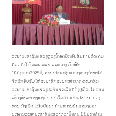
ສະພາປະຊາຊົນແຂວງຫຼວງນໍ້າທາຝືກອົບຮົມການຕິດຕາມ
ກວດກາໃຫ້ ສສຊ-ສສຂ ລະຫວ່າງ ວັນທີ່9-
10ມັງກອນ2025ນີ້, ສະພາປະຊາຊົນແຂວງຫຼວງນໍ້າທາໄດ້
ຈັດຝືກອົບຮົມໃຫ້ສະມາຊິກສະພາແຫ່ງຊາດ-ສະມາຊິກ
ສະພາປະຊາຊົນແຂວງປະຈໍາເຂດເລືອກຕັ້ງຢູ່ທີ່ສະໂມສອນ
ເມືອງສິງແຂວງຫຼວງນໍ້າ, ພາຍໃຕ້ການເປັນປະທານ ຂອງ
ທ່ານ ກົງເພັດ ແກ້ວບົວພາ ກໍາມະການພັກແຂວງຮອງ
ປະທານສະພາປະຊາຊົນແຂວງຫຼວງນໍ້າທາ, ມີບັນດາທ່ານ