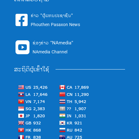
ຂ່າວ "ຜູ້ແທນປະຊາຊົນ"

Phouthen Pasaxon News
ຊ່ອງຂ່າວ "NAmedia"

NAmedia Channel
ສະຖິຕິຜູ້ເຂົ້າໃຊ້