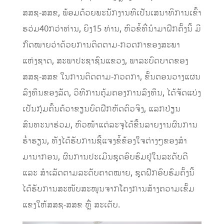
ສສຊ-ສສຂ, ພ້ອມດ້ວຍພະນັກງານທີເປັນເສນາທິການເຂົ້າ
ຮວ່ມ40ກວ່າທ່ານ, ຍິງ15 ທ່ານ, ຫົວຂໍ້ທີ່ນໍາມາຝຶກຄັ້ງນີ້ ມີ
ກົດໝາຍວ່າດ້ວຍການຕິດຕາມ-ກວດກາຂອງສະພາ
ແຫ່ງຊາດ, ສະພາປະຊາຊົນແຂວງ, ພາລະບົດບາດຂອງ
ສສຊ-ສສຂ ໃນການຕິດຕາມ-ກວດກາ, ຂັ້ນຕອນວາງແຜນ
ລົງທຶນຂອງລັດ, ວິທີການຄຸ້ມຄອງການລົງທຶນ, ໄດ້ຈັດແບ່ງ
ເປັນກຸ່ມຄົ້ນຄ້ວາຂຽນບົດຝືກຫັດຕົວຈິງ, ແລກປ່ຽນ
ສົນທະນາຮ່ວມ, ຫົວໜ້າແຕ່ລະຈຸໄດ້ຂື້ນລາຍງານຜົນການ
ຮໍ່າຮຽນ, ທັງໄດ້ຮັບການຊີ້ແຈງຂໍ້ຂ້ອງໃຈຕ່າງໆຂອງສໍາ
ມານາກອນ, ຜົນການປະເມີນຊຸດອົບຮົມຢູ່ໃນລະດັບດີ
ແລະ ສໍາເລັດຕາມລະດັບຄາດໝາຍ, ຊຸດຝືກອົບຮົມຄັ້ງນີ້
ໄດ້ຮັບການສະໜັບສະໜຸນຈາກໂຄງການສ້າງຄວາມເຂັ້ມ
ແຂງໃຫ້ສສຊ-ສສຂ ຫຼື່ ສະເຕັບ.