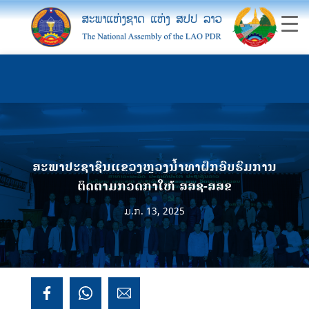
ສະພາປະຊາຊົນແຂວງຫຼວງນໍ້າທາຝຶກອົບຮົມການ
ຕິດຕາມກວດກາໃຫ້ ສສຊ-ສສຂ
ມ.ກ. 13, 2025