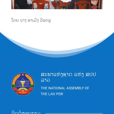
ໂດຍ ນາງ ອາເມີງ ວິແຄລູ
ສະພາແຫ່ງຊາດ ແຫ່ງ ສປປ
ລາວ
THE NATIONAL ASSEMBLY OF
THE LAO PDR
ຕິດຕໍ່ສອບຖາມ