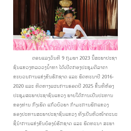
ຕອນແລງວັນທີ 9 ກຸມພາ 2023 ນີ້ສະພາປະຊາ
ຊົນແຂວງຫລວວງນ້ຳທາ ໄດ້ເປີດກອງປະຊຸມຕີລາຄາ
ຂະບວນການແຂ່ງຂັນຮັກຊາດ ແລະ ພັດທະນາປີ 2016-
2020 ແລະ ທິດທາງແຜນການຮອດປີ 2025 ຂື້ນທີ່ຫ້ອງ
ປະຊຸມສະພາປະຊາຊົນແຂວງ ພາຍໃຕ້ການເປັນປະທານ
ຂອງທ່ານ ກົງເພັດ ແກ້ວບົວພາ ກຳມະການພັກແຂວງ
ຮອງປະທານສະພາປະຊາຊົນແຂວງ ທັງເປັນຫົວໜ້າຄະນະ
ຊີ້ນຳການແຂ່ງຂັນຍ້ອງຍໍຮັກຊາດ ແລະ ພັດທະນາ ສະພາ