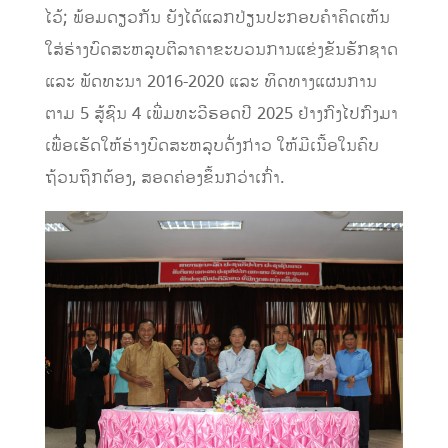
ໄວ້; ພ້ອມດຽວກັນ ຍັງໄດ້ແລກປ່ຽນປະກອບຄຳຄິດເຫັນ
ໃສ່ຮ່າງບົດສະຫລຸບຕີລາຄາຂະບວນການແຂ່ງຂັນຮັກຊາດ
ແລະ ພັດທະນາ 2016-2020 ແລະ ທິດທາງແຜນການ
ຕາມ 5 ສູ້ຊົນ 4 ເພີ່ມທະວີຮອດປີ 2025 ຢ່າງກົງໄປກົງມາ
ເພື່ອເຮັດໃຫ້ຮ່າງບົດສະຫລຸບດັ່ງກ່າວ ໃຫ້ມີເນື້ອໃນຄົບ
ຖ້ວນຖຶກຕ້ອງ, ສອດຄ່ອງຂຶ້ນກວ່າເກົ່າ.