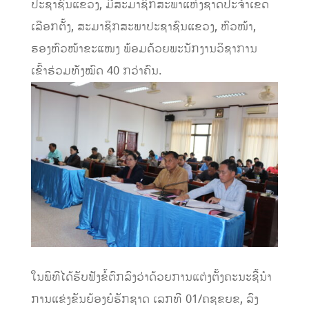
ປະຊາຊົນແຂວງ, ມີສະມາຊິກສະພາແຫ່ງຊາດປະຈໍາເຂດ
ເລືອກຕັ້ງ, ສະມາຊິກສະພາປະຊາຊົນແຂວງ, ຫົວໜ້າ,
ຮອງຫົວໜ້າຂະແໜງ ພ້ອມດ້ວຍພະນັກງານວິຊາການ
ເຂົ້າຮ່ວມທັງໝົດ 40 ກວ່າຄົນ.
ໃນພິທີໄດ້ຮັບຟັງຂໍ້ຕົກລົງວ່າດ້ວຍການແຕ່ງຕັ້ງຄະນະຊີ້ນຳ
ການແຂ່ງຂັນຍ້ອງຍໍຮັກຊາດ ເລກທີ 01/ຄຊຂຍຂ, ລົງ