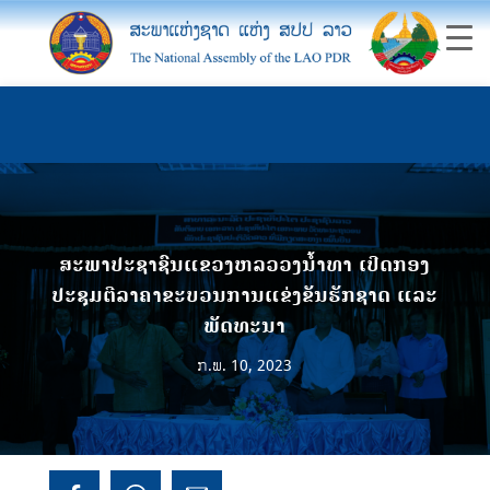
ສະພາປະຊາຊົນແຂວງຫລວວງນ້ຳທາ ເປີດກອງ
ປະຊຸມຕີລາຄາຂະບວນການແຂ່ງຂັນຮັກຊາດ ແລະ
ພັດທະນາ
ກ.ພ. 10, 2023