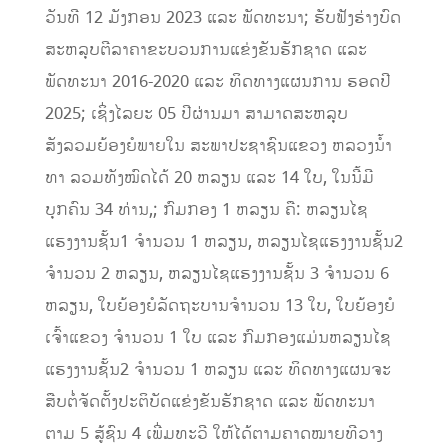
ວັນທີ 12 ມັງກອນ 2023 ແລະ ພັດທະນາ; ຮັບຟັງຮ່າງບົດ
ສະຫລຸບຕີລາຄາຂະບວນການແຂ່ງຂັນຮັກຊາດ ແລະ
ພັດທະນາ 2016-2020 ແລະ ທິດທາງແຜນການ ຮອດປີ
2025; ເຊິ່ງໄລຍະ 05 ປີຜ່ານມາ ສາມາດສະຫລຸບ
ສັງລວມຍ້ອງຍໍພາຍໃນ ສະພາປະຊາຊົນແຂວງ ຫລວງນ້ຳ
ທາ ລວມທັງໝົດໄດ້ 20 ຫລຽນ ແລະ 14 ໃບ, ໃນນີ້ມີ
ບຸກຄົນ 34 ທ່ານ,; ກົມກອງ 1 ຫລຽນ ຄື: ຫລຽນໄຊ
ແຮງງານຊັ້ນ1 ຈຳນວນ 1 ຫລຽນ, ຫລຽນໄຊແຮງງານຊັ້ນ2
ຈຳນວນ 2 ຫລຽນ, ຫລຽນໄຊແຮງງານຊັ້ນ 3 ຈຳນວນ 6
ຫລຽນ, ໃບຍ້ອງຍໍລັດຖະບານຈຳນວນ 13 ໃບ, ໃບຍ້ອງຍໍ
ເຈົ້າແຂວງ ຈຳນວນ 1 ໃບ ແລະ ກົມກອງແມ່ນຫລຽນໄຊ
ແຮງງານຊັ້ນ2 ຈຳນວນ 1 ຫລຽນ ແລະ ທິດທາງແຜນຈະ
ສືບຕໍ່ຈັດຕັ້ງປະຕິບັດແຂ່ງຂັນຮັກຊາດ ແລະ ພັດທະນາ
ຕາມ 5 ສູ້ຊົນ 4 ເພີ່ມທະວີ ໃຫ້ໄດ້ຕາມຄາດໝາຍທີວາງ