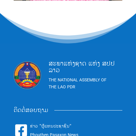
ສະພາແຫ່ງຊາດ ແຫ່ງ ສປປ
ລາວ
THE NATIONAL ASSEMBLY OF
THE LAO PDR
ຕິດຕໍ່ສອບຖາມ
ຂ່າວ "ຜູ້ແທນປະຊາຊົນ"

Phouthen Pasaxon News