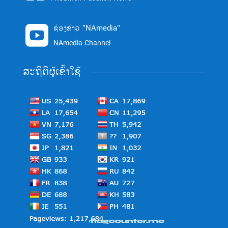
ຊ່ອງຂ່າວ "NAmedia"

NAmedia Channel
ສະຖິຕິຜູ້ເຂົ້າໃຊ້