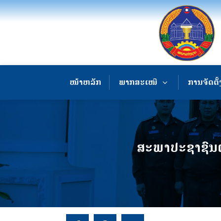
ໜ້າຫລັກ
ພາກສະເໜີ
ການຈັດຕັ້
ສະພາປະຊາຊົນແ