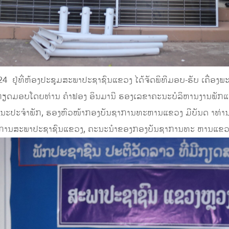
່ທີ່ຫ້ອງປະຊຸມສະພາປະຊາຊົນແຂວງ ໄດ້ຈັດພິທີມອບ-ຮັບ ເຄື່ອງພະລ
ດມອບໂດຍທ່ານ ຄໍາຟອງ ອິນມານີ ຮອງເລຂາຄະນະບໍລິຫານງານພັກແ
 ຄະນະປະຈໍາພັກ, ຮອງຫົວໜ້າກອງບັນຊາການທະຫານແຂວງ ມີບັນດ າທ
ການສະພາປະຊາຊົນແຂວງ, ຄະນະນໍາຂອງກອງບັນຊາການທະ ຫານແຂວງ ແ