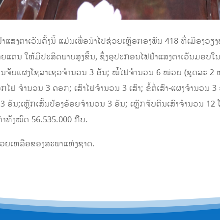
ສງຕາເວັນຄັ້ງນີ້ ແມ່ນເພື່ອນໍາໄປຊ່ວຍເຫຼືອກອງພັນ 418 ທີ່ເມືອງວຽງພ
ດນ ໃຫ້ມີປະສິດພາບສູງຂຶ້ນ, ຊຶ່ງອຸປະກອນໄຟຟ້າແສງຕາເວັນມອບໃນຄັ
ນຈັບແຜງໂຊລາເຊວຈໍານວນ 3 ອັນ; ໝໍ້ໄຟຈໍານວນ 6 ໜ່ວຍ (ຊຸດລະ 2 ໜ່
ໄຟ ຈໍານວນ 3 ດອກ; ເສົາໄຟຈໍານວນ 3 ເສົາ; ຂໍ້ຕໍ່ເສົາ-ແຜງຈໍານວນ 
3 ອັນ;ເຫຼັກເສັ້ນປ້ອງອ້ອຍຈໍານວນ 3 ອັນ; ເຫຼັກຈັບຕີນເສົາຈໍານວນ 1
່າທັງໝົດ 56.535.000 ກີບ.
ານຊ່ວຍເຫລືອຂອງສະພາແຫ່ງຊາດ.