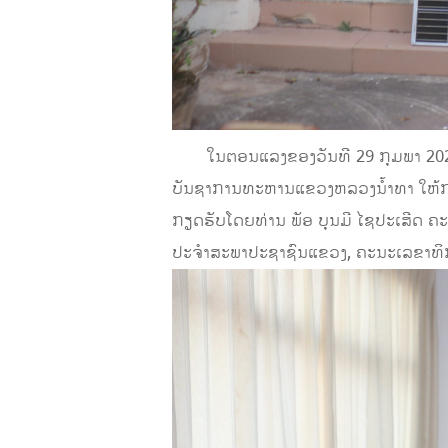
ໃນຕອນແລງຂອງວັນທີ 29 ກຸມພາ 2024 ຢູ
ບັນຊາການທະຫານແຂວງຫລວງນ້ຳທາ ໃຫ້ກຽ
ກຽດຮັບໂດຍທ່ານ ພັອ ບຸນມີ ໄຊປະເສີດ
ປະຈໍາສະພາປະຊາຊົນແຂວງ, ຄະນະເລຂາທິ