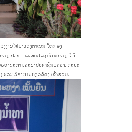
ັງງານໄຟຟ້າແສງຕາເວັນ ໃຫ້ກອງ
ຂວງ, ປະທານສະພາປະຊາຊົນແຂວງ, ໃຫ້
່ານຮອງປະທານສະພາປະຊາຊົນແຂວງ, ຄະນະ
ລະ ວິຊາການກ່ຽວຂ້ອງ ເຂົ້າຮ່ວມ.