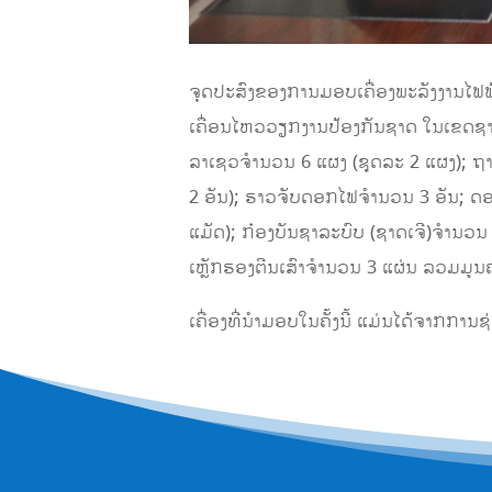
ຈຸດປະສົງຂອງການມອບເຄື່ອງພະລັງງານໄຟຟ້າແ
ເຄື່ອນໄຫວວຽກງານປ້ອງກັນຊາດ ໃນເຂດຊາຍແ
ລາເຊວຈໍານວນ 6 ແຜງ (ຊຸດລະ 2 ແຜງ); ຖາ
2 ອັນ); ຮາວຈັບດອກໄຟຈໍານວນ 3 ອັນ; ດອກ
ແມັດ); ກ໋ອງບັນຊາລະບົບ (ຊາດເຈີ)ຈໍານວນ 
ເຫຼັກຮອງຕີນເສົາຈໍານວນ 3 ແຜ່ນ ລວມມູນຄ
ເຄື່ອງທີ່ນຳມອບໃນຄັ້ງນີ້ ແມ່ນໄດ້ຈາກກ