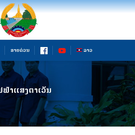
ສາຍດ່ວນ
ລາວ
ຟຟ້າແສງຕາເວັນ