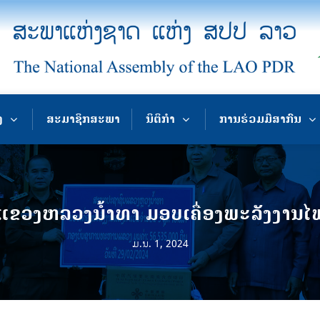
ງ
ສະມາຊິກສະພາ
ນິຕິກຳ
ການຮ່ວມມືສາກົນ
ຂວງຫລວງນໍ້າທາ ມອບເຄື່ອງພະລັງງານໄ
ມ.ນ. 1, 2024