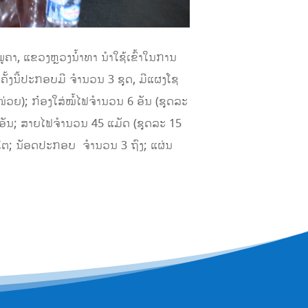
ູຄາ, ແຂວງຫຼວງນໍ້າທາ ນໍາໃຊ້ເຂົ້າໃນການ
້ງນີ້ປະກອບມີ ຈໍານວນ 3 ຊຸດ, ມີແຜງໂຊ
ວຍ); ກ໋ອງໃສ່ໝໍ້ໄຟຈໍານວນ 6 ອັນ (ຊຸດລະ
3 ອັນ; ສາຍໄຟຈໍານວນ 45 ແມັດ (ຊຸດລະ 15
2 ໂຕ; ນັອດປະກອບ ຈໍານວນ 3 ຖົງ; ແຜ່ນ