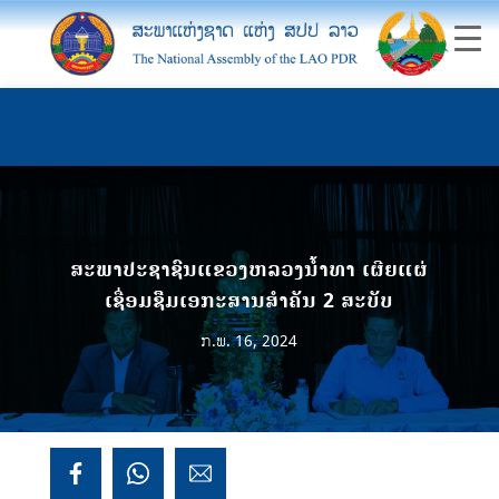
ສະພາປະຊາຊົນແຂວງຫລວງນໍ້າທາ ເຜີຍແຜ່
ເຊື່ອມຊຶືມເອກະສານສຳຄັນ 2 ສະບັບ
ກ.ພ. 16, 2024