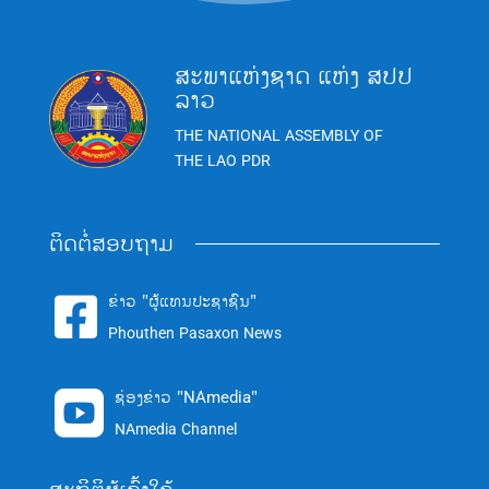
ສະພາແຫ່ງຊາດ ແຫ່ງ ສປປ
ລາວ
THE NATIONAL ASSEMBLY OF
THE LAO PDR
ຕິດຕໍ່ສອບຖາມ
ຂ່າວ "ຜູ້ແທນປະຊາຊົນ"

Phouthen Pasaxon News
ຊ່ອງຂ່າວ "NAmedia"

NAmedia Channel