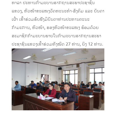
ທາລາ ປະທານກຳມະບານຮາກຖານສະພາປະຊາຊົນ
ແຂວງ, ຫົວໜ້າຂະແໜງວັດທະນະທຳ-ສັງຄົມ ແລະ ບັນດາ
ເຜົ່າ ເຂົ້າຮ່ວມຮັບຟັງມີບັນດາທ່ານປະທານຄະນະ
ກຳມະການ, ຫົວໜ້າ, ຮອງຫົວໜ້າຂະແໜງ ພ້ອມດ້ວຍ
ສະມາຊິກກຳມະບານພາຍໃນກຳມະບານຮາກຖານສະພາ
ປະຊາຊົນແຂວງເຂົ້າຮ່ວມທັງໝົດ 27 ທ່ານ, ຍິງ 12 ທ່ານ.