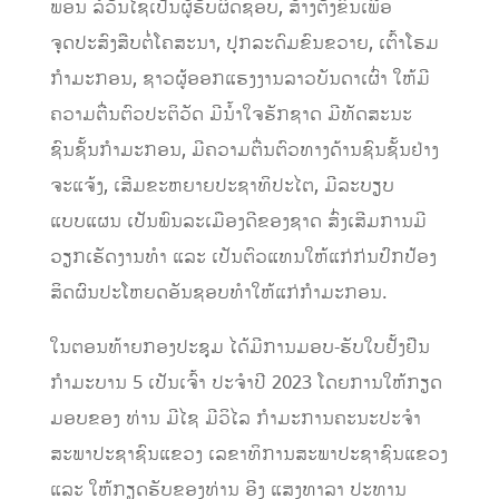
ພອນ ລໍວັນໄຊເປັນຜູ້ຮັບຜິດຊອບ, ສ້າງຕັ້ງຂຶ້ນເພື່ອ
ຈຸດປະສົງສືບຕໍ່ໂຄສະນາ, ປຸກລະດົມຂົນຂວາຍ, ເຕົ້າໂຮມ
ກຳມະກອນ, ຊາວຜູ້ອອກແຮງງານລາວບັນດາເຜົ່າ ໃຫ້ມີ
ຄວາມຕື່ນຕົວປະຕິວັດ ມີນ້ຳໃຈຮັກຊາດ ມີທັດສະນະ
ຊົນຊັ້ນກຳມະກອນ, ມີຄວາມຕື່ນຕົວທາງດ້ານຊົນຊັ້ນຢ່າງ
ຈະແຈ້ງ, ເສີມຂະຫຍາຍປະຊາທິປະໄຕ, ມີລະບຽບ
ແບບແຜນ ເປັນພົນລະເມືອງດີຂອງຊາດ ສົ່ງເສີມການມີ
ວຽກເຮັດງານທຳ ແລະ ເປັນຕົວແທນໃຫ້ແກ່ກ່ນປົກປ້ອງ
ສິດຜົນປະໂຫຍດອັນຊອບທຳໃຫ້ແກ່ກຳມະກອນ.
ໃນຕອນທ້າຍກອງປະຊຸມ ໄດ້ມີການມອບ-ຮັບໃບຢັ້ງຢືນ
ກຳມະບານ 5 ເປັນເຈົ້າ ປະຈຳປີ 2023 ໂດຍການໃຫ້ກຽດ
ມອບຂອງ ທ່ານ ມີໄຊ ມີວິໄລ ກຳມະການຄະນະປະຈຳ
ສະພາປະຊາຊົນແຂວງ ເລຂາທິການສະພາປະຊາຊົນແຂວງ
ແລະ ໃຫ້ກຽດຮັບຂອງທ່ານ ອີງ ແສງທາລາ ປະທານ