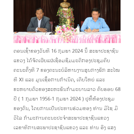
ຕອນເຊົ້າຂອງວັນທີ 16 ກຸມພາ 2024 ນີ້ ສະພາປະຊາຊົນ
ແຂວງ ໄດ້ຈັດເຜີຍແຜ່ເຊື່ອມຊືມມະຕິກອງປະຊຸມຄົບ
ຄະນະຄັ້ງທີ 7 ຂອງຄະນະບໍລິຫານງານສູນກາງພັກ ສະໄໝ
ທີ XI ແລະ ມູນເຊື້ອການກຳເນີດ, ເຕີບໃຫຍ່ ແລະ
ຂະຫຍາຍຕົວຂອງສະຫະພັນກຳມະບານລາວ ຄົບຮອບ 68
ປີ ( 1 ກຸມພາ 1956-1 ກຸມພາ 2024 ) ຢູທື້ຫ້ອງປະຊຸມ
ຂອງຕົນ, ໂດຍການເປັນປະທານຮ່ວມຂອງ ທ່ານ ມີໄຊ ມີ
ວິໄລ ກຳມະການຄະນະປະຈຳສະພາປະຊາຊົນແຂວງ
ເລຂາທິການສະພາປະຊາຊົນແຂວງ ແລະ ທ່ານ ອີງ ແສງ