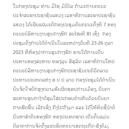
ໃນກອງປະຊຸມ ທ່ານ ມີໄຊ ມີວິໄລ ກຳມະການຄະນະ
ປະຈຳສະພາປະຊາຊົນແຂວງ ເລຂາທິການສະພາປະຊາຊົນ
ແຂວງ ໄດ້ເຜີຍແຜ່ມະຕິກອງປະຊຸມຄົບຄະນະຄັ້ງທີ 7 ຂອງ
ຄະນະບໍລິຫານງານສູນກາງພັກ ສະໄໝທີ XI ເຊິ່ງ ກອງ
ປະຊຸມດັ່ງກ່າວໄດ້ດຳເນີນໃນລະຫວ່າງວັນທີ 23-26 ຕຸລາ
2023 ທີ່ຫ້ອງວ່າການສູນກາງພັກ ພາຍໃຕ້ການເປັນ
ປະທານຂອງສະຫາຍ ທອງລຸນ ສີສຸລິດ ເລຂາທິການໃຫຍ່
ຄະນະບໍລິຫານງານສູນກາງພັກປະຊາຊົນປະຕິວັດລາວ
ປະທານປະເທດແຫ່ງ ສ ປ ປ ລາວ ກອງປະຊຸມໄດ້ດຳເນີນ
ບົນຈິດໃຈຍົກສູງຄວາມຮັບຜິດຊອບການເມືອງ, ບັນດາ
ສະຫາຍສູນກາງຳດ້ສຸມໃສ່ປະກອບຄຳເຫັນດ້ວຍບັນຍາ
ກາດຟົດຟຶ້ນ ເລີກເຊິ່ງ ກົງໄປກົງມາ ແລະ ໄດ້ໃຫ້ທິດຊີ້ນຳຕໍ່
ບັນຫາສຳຄັນຂອງພັກ ຂອງປະເທດຊາດ ເປັນຕົ້ນແມ່ນ
ຕີລາຄາການຈັດຕັ້ງແຜນພັດທະນາເສດຖະກິດ-ສັງຄົມ,