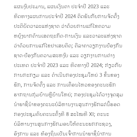
ແຜນງົບປະມານ, ແຜນເງິນຕາ ປະຈຳປີ 2023 ແລະ
ທິດທາງແຜນການປະຈຳປີ 2024 ຕິດພັນກັບການຈັດຕັ້ງ
ປະຕິບັດວາລະແຫ່ງຊາດ ວ່າດ້ວຍການແກ້ໄຂຄວາມ
ຫຍຸ້ງຍາກດ້ານເສດຖະກິດ-ການເງິນ ແລະວາລະແຫ່ງຊາດ
ວ່າດ້ວຍການແກ້ໄຂຢາເສບຕິດ; ຕີລາຄາວຽກງານປ້ອງກັນ
ຊາດ-ປ້ອງກັນຄວາມສະຫງົບ ແລະ ວຽກງານການຕ່າງ
ປະເທດ ປະຈຳປີ 2023 ແລະ ທິດທາງປີ 2024; ກ່ຽວກັບ
ການກະກຽມ ແລະ ດໍາເນີນກອງປະຊຸມໃຫຍ່ 3 ຂັ້ນຂອງ
ພັກ, ການຈັດຕັ້ງ ແລະ ການເຄື່ອນໄຫວຂອງຄະນະພັກ
ຮາກຖານກຸ່ມບ້ານຫຼືບ້ານໃຫຍ່; ກອງປະຊຸມໄດ້ວາງຈຸດສຸມ
ນຳພາຊີ້ນຳຂອງຄະນະບໍລິຫານງານສູນກາງພັກແຕ່ນີ້ຮອດ
ກອງປະຊຸມຄົບຄະນະຄັ້ງທີ 8 ສະໄໝທີ XI; ຄະນະ
ບໍລິຫານງານສູນກາງພັກມອບໃຫ້ຄະນະພກກະຊວງ,
ອົງການ ແລະ ທ້ອງຖິ່ນເປັນເຈົ້າການນຳພາຊີ້ນຳການ