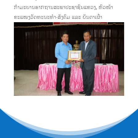
ກຳມະບານຮາກຖານສະພາປະຊາຊົນແຂວງ, ຫົວໜ້າ
ຂະແໜງວັດທະນະທຳ-ສັງຄົມ ແລະ ບັນດາເຜົ່າ