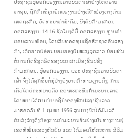
ປະຊາຊົນຜູ້ອອກແຮງງານລາວບັນດາເຜົ່າຢ່າງໂຫດຮ້າຍ
ທາລຸນ, ຖືກກົດຂີ່ຂູດຮີດແຮງງານຢ່າງໜັກໜ່ວງທາງດ້ານ
ເສດຖະກິດ, ວັດທະນາທຳສັງຄົມ, ບັງຄັບກຳມະກອນ
ອອກແຮງງານ 14-16 ຊົ່ວໂມງຕໍ່ມື້ ອອກແຮງງານຫຼາຍຄ່າ
ຕອບແທນໜ້ອຍ, ໂດຍສືບທອດທູນເຊື້ອຮັກຊາດອັນແຮງ
ກ້າ, ເດັດຂາດບໍອ່ອນຍອມຂອງບັນພະບູລຸດລາວ ຍ້ອນທົນ
ຕໍ່ການກົດຂີ່ຂູດຮີດຂອງພວກລ່າເມືອງຂື້ນຟຣັ່ງ
ກຳມະກອນ, ຜູ້ອອກແຮງງານ ແລະ ປະຊາຊົນລາວບັນດາ
ເຜົ່າ ຈື່ງໄດ້ລຸກຂື້ນຕໍ່ສູ້ຢ່າງອົງອາດກ້າຫານຫຼາຍຄັ້ງ; ການ
ເຕີບໃຫຍ່ຂະຫຍາຍຕົວ ຂອງສະຫະພັນກຳມະບານລາວ
ໂດຍພາຍໃຕ້ການນຳພາຊີ້ນຳຂອງພັກປະຊາຊົນລາວ
ມາຮອດວັນທີ 1 ກຸມພາ 1956 ສູນກາງພັກໄດ້ມີມະຕິ
ຕົກລົງສ້າງຕັ້ງກ້ອງການກຳມະບານຂຶ້ນຢ່າງເປັນທາງການຢູ່
ເຂດທີໝັ້ນແຂວງຫົວພັນ ແລະ ໄດ້ມອບໃຫ້ສະຫາຍ ສີສົມ