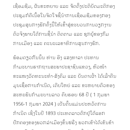
ເຊື່ອມຊືມ, ຜັນຂະຫຍາຍ ແລະ ຈັດຕັ້ງປະຕິບັດມະຕິກອງ
ປະຊຸມກໍຄືເນື້ອໃນຈິດໃຈຊີ້ນຳການເຊື່ອມຊືມຂອງກອງ
ປະຊຸມສູນກາງພັກຄັ້ງນີ້ໃຫ້ເຂົ້າສູ່ຂະບວນການວຽກງານ
ຕົວຈິງພາຍໃຕ້ການຊີ້ນຳ ຕິດຕາມ ແລະ ຊຸກຍູ້ຂອງກົມ
ການເມືອງ ແລະ ຄະນະເລຂາທິການສູນກາງພັກ.
ພ້ອມດຽວກັນນັ້ນ ທ່ານ ອີງ ແສງທາລາ ປະທານ
ກຳມະບານຮາກຖານສະພາປະຊາຊົນແຂວງ, ຫົວໜ້າ
ຂະແໜງວັດທະນະທຳ-ສັງຄົມ ແລະ ບັນດາເຜົ່າ ໄດ້ເລົ່າຄືນ
ມູນເຊື້ອການກຳເນີດ, ເຕີບໃຫຍ່ ແລະ ຂະຫຍາຍຕົວຂອງ
ສະຫະພັນກຳມະບານລາວ ຄົບຮອບ 68 ປີ ( 1 ກຸມພາ
1956-1 ກຸມພາ 2024 ) ເປັນຕົ້ນແມ່ນປະຫວັດການ
ກຳເນີດ ເຊິ່ງໃນປີ 1893 ປະເທດລາວຕົກຢູ່ໃຕ້ແອກ
ປົກຄອງຂອງພວກລ່າເມືອງຂຶ້ນຟຣັ່ງ ພວກເຂົາໄດ້ເຂັນຂ້າ