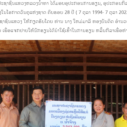
ະພາປະຊາຊົນແຂວງຫລວງນໍ້າທາ ໄດ້ມອບອຸປະກອນການຮຽນ, ອຸປະກອນກິລາ
ອງໃນໂອກາດວັນຄູແຫ່ງຊາດ ຄົບຮອບ 28 ປີ ( 7 ຕຸລາ 1994- 7 ຕຸລາ 20
ຊົນແຂວງ ໃຫ້ກຽດຮັບໂດຍ ທ່ານ ນາງ ໃຫມ່ມາລີ ທອງບັນດິດ ອຳນວຍ
ບ ເພື່ອແຈກຢາຍໃຫ້ນັກຮຽນໄດ້ນຳໃຊ້ເຂົ້າໃນການຮຽນ ຫລີ້ນກິລາເພື່ອຫ່