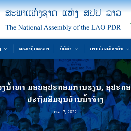
ງ
ສະມາຊິກສະພາ
ນິຕິກຳ
ການຮ່ວມມືສາກົນ
ນໍ້າທາ ມອບອຸປະກອນການຮຽນ, ອຸປະກອນ
ປະຖົມສົມບູນບ້ານນ້ຳຈ້າງ
ຕ.ລ. 7, 2022