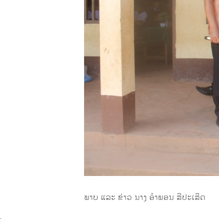
ພາບ ແລະ ຂ່າວ ນາງ ອຳພອນ ສີປະເສີດ