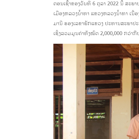
ຕອນເຊົ້າຂອງວັນທີ 6 ຕຸລາ 2022 ນີ້ ສ
ເມືອງຫລວງນໍ້າທາ ແຂວງຫລວງນໍ້າທາ ເນື່
ມານີ ຮອງເລຂາພັກແຂວງ ປະທານສະພາປະຊາ
ເຊິ່ງລວມມູນຄ່າທັງໝົດ 2,000,000 ກວ່າກີ