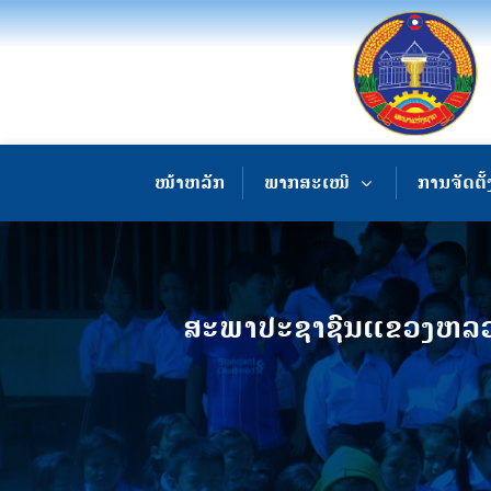
ໜ້າຫລັກ
ພາກສະເໜີ
ການຈັດຕັ້
ສະພາປະຊາຊົນແຂວງຫລວງ