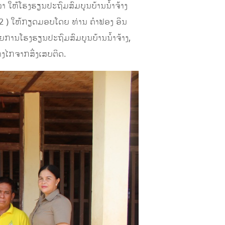
 ໃຫ້ໂຮງຮຽນປະຖົມສົມບູນບ້ານນໍ້າຈ້າງ
22 ) ໃຫ້ກຽດມອບໂດຍ ທ່ານ ຄໍາຟອງ ອິນ
ການໂຮງຮຽນປະຖົມສົມບູນບ້ານນ້ຳຈ້າງ,
າງໄກຈາກສິ່ງເສບຕິດ.