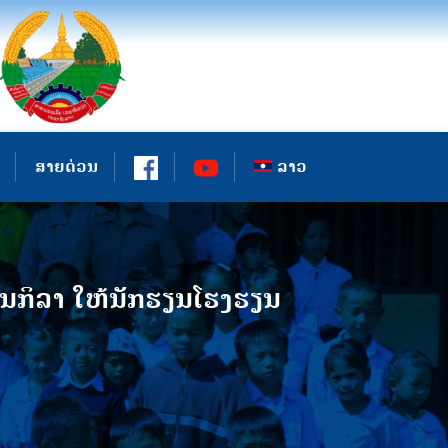
ສາຍດ່ວນ
ລາວ
ກິລາ ໃຫ້ນັກຮຽນໂຮງຮຽນ