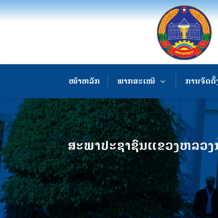
ໜ້າຫລັກ
ພາກສະເໜີ
ການຈັດຕັ້
ສະພາປະຊາຊົນແຂວງຫລວງນ້ຳ