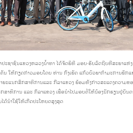
ພາປະຊາຊົນແຂວງຫລວງນ້ຳທາ ໄດ້ຈັດພິທີ ມອບ-ຮັບລົດຖີບທີສະພາແຫ
ຄັນ ໃຫ້ກຽດກ່າວມອບໂດຍ ທ່ານ ກົງເພັດ ແກ້ວບົວພາກຳມະການພັ
້າພະແນກສຶກສາທິການແລະ ກີລາແຂວງ ພ້ອມທັງກ່າວສະແດງຄວາມຂອບໃຈ 
ສາທິການ ແລະ ກິລາແຂວງ ເພື່ອນຳໄປມອບຕໍ່ໃຫ້ນ້ອງນັກຮຽນຢູ່ບັ
ນໄດ້ນຳໃຊ້ໃຫ້ເກີດປະໂຫຍດສູງສຸດ