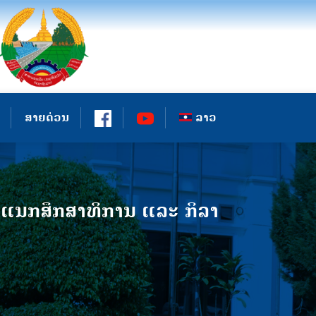
ສາຍດ່ວນ
ລາວ
ະແນກສຶກສາທິການ ແລະ ກິລາ