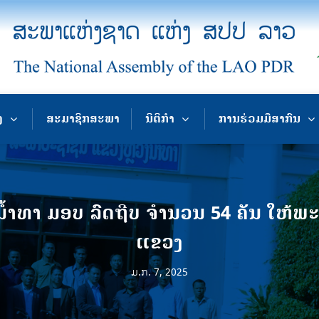
ງ
ສະມາຊິກສະພາ
ນິຕິກຳ
ການຮ່ວມມືສາກົນ
ທາ ມອບ ລົດຖີບ ຈຳນວນ 54 ຄັນ ໃຫ້ພ
ແຂວງ
ມ.ກ. 7, 2025