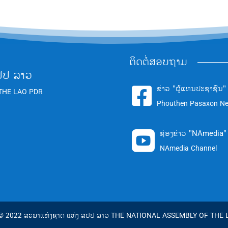
ຕິດຕໍ່ສອບຖາມ
ປປ ລາວ
ຂ່າວ "ຜູ້ແທນປະຊາຊົນ"

THE LAO PDR
Phouthen Pasaxon N
ຊ່ອງຂ່າວ "NAmedia"

NAmedia Channel
 © 2022 ສະພາແຫ່ງຊາດ ແຫ່ງ ສປປ ລາວ THE NATIONAL ASSEMBLY OF THE