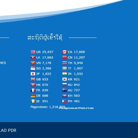
ສະຖິຕິຜູ້ເຂົ້າໃຊ້
ews
 LAO PDR