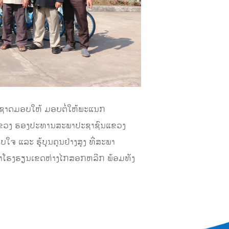
່ງຊາດມອບໃຫ້ ມອບຕໍ່ໃຫ້ພະແນກ
ກແຂວງ ຮອງປະທານສະພາປະຊາຊົນແຂວງ
ແລະ ຮູ້ບຸນຄຸນຢ່າງສູງ ທີ່ສະພາ
ນດາໂຮງຮຽນເຂດຫ່າງໄກສອກຫລີກ ພ້ອມທັງ