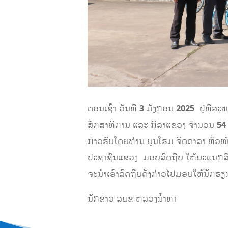
ຕອນເຊົ້າ ວັນທີ
3
ມັງກອນ
2025
ຢູ່ທີ່ສະ
ສຶກສາທິການ ແລະ ກິລາແຂວງ ຈຳນວນ
54
ກ່າວຮັບໂດຍທ່ານ ບຸນໂຮມ ຈິດດາລາ ຫົວໜ
ປະຊາຊົນແຂວງ ມອບລົດຖີບ ໃຫ້ພະແນກສຶກ
ຈະນຳເອົາລົດຖີບດັ່ງກ່າວໄປມອບໃຫ້ນັກຮຽ
ນັກຂ່າວ ສພຂ ຫລວງນ້ຳທາ