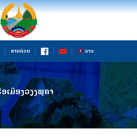
ສາຍດ່ວນ
ລາວ
ືອເມືອງວຽງພູຄາ