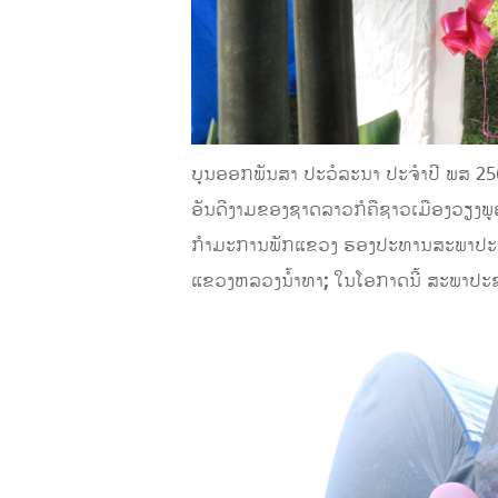
ບຸນອອກພັນສາ ປະວໍລະນາ ປະຈໍາປີ ພສ 256
ອັນດີງາມຂອງຊາດລາວກໍຄືຊາວເມືອງວຽງພູຄ
ກໍາມະການພັກແຂວງ ຮອງປະທານສະພາປະຊາຊົນ
ແຂວງຫລວງນ້ຳທາ
;
ໃນໂອກາດນີ້ ສະພາປະຊາ