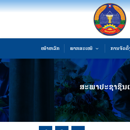
ໜ້າຫລັກ
ພາກສະເໜີ
ການຈັດຕັ້
ສະພາປະຊາຊົນແຂ