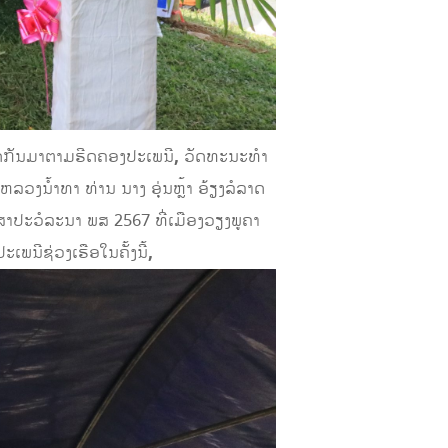
ບັດກັນມາຕາມຮີດຄອງປະເພນີ
,
ວັດທະນະທໍາ
ວງນ້ຳທາ ທ່ານ ນາງ ອຸ່ນຫຼ້າ ອ້ຽງລໍລາດ
ສາປະວໍລະນາ ພສ 2567 ທີ່ເມືອງວຽງພູຄາ
ເພນີຊ່ວງເຮືອໃນຄັ້ງນີ້
,