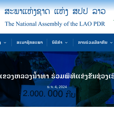
ງ
ສະມາຊິກສະພາ
ນິຕິກຳ
ການຮ່ວມມືສາກົນ
ວງຫລວງນ້ຳທາ ຮ່ວມພິທີແຂ່ງຂັນຊ່ວງເຮ
ພ.ຈ. 4, 2024