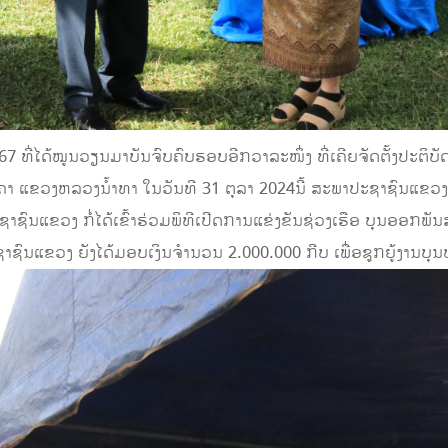
7 ທີ່ໄດ້ໝູນວຽນມາບັນຈົບຄົບຮອບອີກວາລະໜຶ່ງ ທີ່ເຄີຍຈັດຕັ້ງປະຕິ
າ ແຂວງຫລວງນ້ຳທາ ໃນວັນທີ 31 ຕຸລາ 2024ນີ້ ສະພາປະຊາຊົນແຂວງຫລ
ແຂວງ ກໍ່ໄດ້ເຂົ້າຮ່ວມພິທີເປີດການແຂ່ງຂັນຊ່ວງເຮືອ ບຸນອອກພັນ
ຊົນແຂວງ ຍັງໄດ້ມອບເງິນຈໍານວນ 2.000.000 ກີບ ເພື່ອຊູກຍູ້ງານບຸນປະ