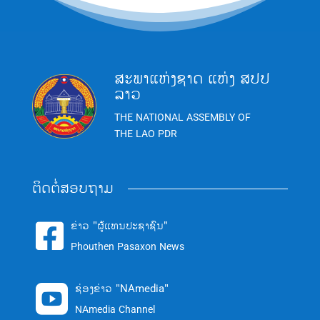
ສະພາແຫ່ງຊາດ ແຫ່ງ ສປປ
ລາວ
THE NATIONAL ASSEMBLY OF
THE LAO PDR
ຕິດຕໍ່ສອບຖາມ
ຂ່າວ "ຜູ້ແທນປະຊາຊົນ"

Phouthen Pasaxon News
ຊ່ອງຂ່າວ "NAmedia"

NAmedia Channel