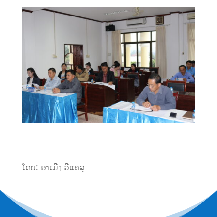
ໂດຍ: ອາເມີງ ວີແຄລູ