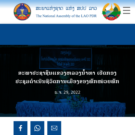
ສະພາປະຊາຊົນແຂວງຫລວງນ້ຳທາ ເປີດກອງ
ປະຊຸມດຳເນີນຊີວິດການເມືອງຂອງພັກໜ່ວຍພັກ
ພ.ຈ. 29, 2022