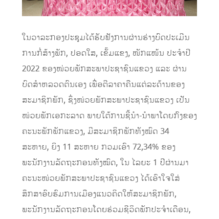
ໃນວາລະກອງປະຊຸມໄດ້ຮັບຟັງການຜ່ານຮ່າງບົດປະເມີນ
ການກໍ່ສ້າງພັກ, ປອດໃສ, ເຂັ້ມແຂງ, ໜັກແໜ້ນ ປະຈຳປີ
2022 ຂອງໜ່ວຍພັກສະພາປະຊາຊົນແຂວງ ແລະ ຜ່ານ
ບົດສຳຫລວດຕົນເອງ ເພື່ອຕີລາຄາຄືນແຕ່ລະດ້ານຂອງ
ສະມາຊິກພັກ, ຊຶ່ງໜ່ວຍພັກສະພາປະຊາຊົນແຂວງ ເປັນ
ໜ່ວຍພັກເອກະລາດ ພາຍໃຕ້ການຊີ້ນຳ-ນຳພາໂດຍກົງຂອງ
ຄະນະພັກພັກແຂວງ, ມີສະມາຊິກພັກທັງໝົດ 34
ສະຫາຍ, ຍິງ 11 ສະຫາຍ ກວມເອົາ 72,34% ຂອງ
ພະນັກງານລັດຖະກອນທັງໝົດ, ໃນ ໄລຍະ 1 ປີຜ່ານມາ
ຄະນະໜ່ວຍພັກສະພາປະຊາຊົນແຂວງ ໄດ້ເອົາໃຈໃສ່
ສຶກສາອົບຮົມການເມືອງແນວຄິດໃຫ້ສະມາຊິກພັກ,
ພະນັກງານລັດຖະກອນໂດຍຮ່ວມຊີວິດພັກປະຈຳເດືອນ,