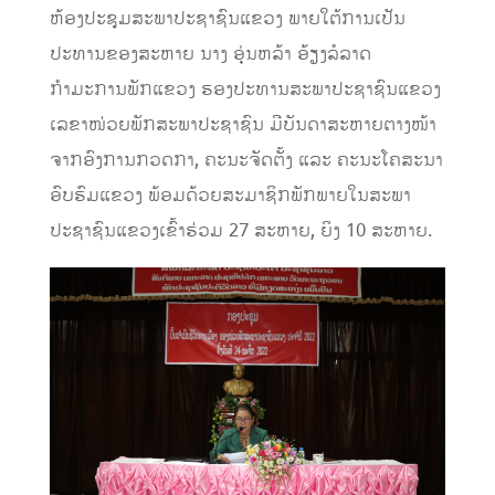
ຫ້ອງປະຊຸມສະພາປະຊາຊົນແຂວງ ພາຍໃຕ້ການເປັນ
ປະທານຂອງສະຫາຍ ນາງ ອຸ່ນຫລ້າ ອ້ຽງລໍລາດ
ກຳມະການພັກແຂວງ ຮອງປະທານສະພາປະຊາຊົນແຂວງ
ເລຂາໜ່ວຍພັກສະພາປະຊາຊົນ ມີບັນດາສະຫາຍຕາງໜ້າ
ຈາກອົງການກວດກາ, ຄະນະຈັດຕັ້ງ ແລະ ຄະນະໂຄສະນາ
ອົບຮົມແຂວງ ພ້ອມດ້ວຍສະມາຊິກພັກພາຍໃນສະພາ
ປະຊາຊົນແຂວງເຂົ້າຮ່ວມ 27 ສະຫາຍ, ຍິງ 10 ສະຫາຍ.