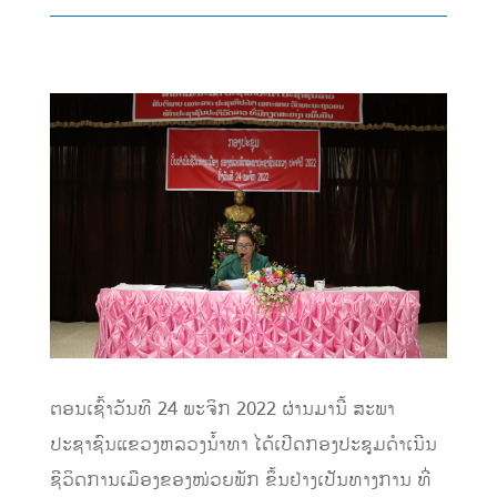
ຕອນເຊົ້າວັນທີ 24 ພະຈິກ 2022 ຜ່ານມານີ້ ສະພາ
ປະຊາຊົນແຂວງຫລວງນ້ຳທາ ໄດ້ເປີດກອງປະຊຸມດຳເນີນ
ຊີວິດການເມືອງຂອງໜ່ວຍພັກ ຂຶ້ນຢ່າງເປັນທາງການ ທີ່