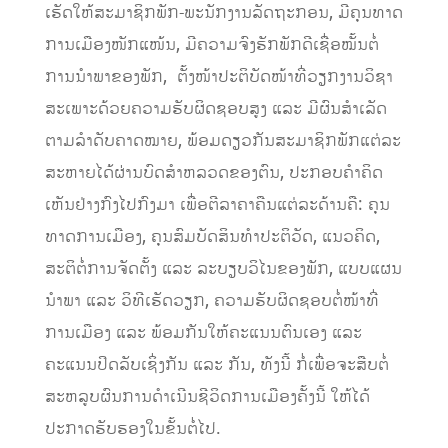
ເຮັດໃຫ້ສະມາຊິກພັກ-ພະນັກງານລັດຖະກອນ, ມີຄຸນທາດ
ການເມືອງໜັກແໜ້ນ, ມີຄວາມຈົງຮັກພັກດີເຊື່ອໝັ້ນຕໍ່
ການນຳພາຂອງພັກ, ຕັ້ງໜ້າປະຕິບັດໜ້າທີ່ວຽກງານວິຊາ
ສະເພາະດ້ວຍຄວາມຮັບຜິດຊອບສູງ ແລະ ມີຜົນສຳເລັດ
ຕາມລຳດັບຄາດໝາຍ, ພ້ອມດຽວກັນສະມາຊິກພັກແຕ່ລະ
ສະຫາຍໄດ້ຜ່ານບົດສຳຫລວດຂອງຕົນ, ປະກອບຄຳຄິດ
ເຫັນຢ່າງກົງໄປກົງມາ ເພື່ອຕີລາຄາຄືນແຕ່ລະດ້ານຄື: ຄຸນ
ທາດການເມືອງ, ຄຸນສົມບັດສິນທຳປະຕິວັດ, ແນວຄິດ,
ສະຕິຕໍ່ການຈັດຕັ້ງ ແລະ ລະບຽບວິໄນຂອງພັກ, ແບບແຜນ
ນຳພາ ແລະ ວິທີເຮັດວຽກ, ຄວາມຮັບຜິດຊອບຕໍ່ໜ້າທີ່
ການເມືອງ ແລະ ພ້ອມກັນໃຫ້ຄະແນນຕົນເອງ ແລະ
ຄະແນນປິດລັບເຊິ່ງກັນ ແລະ ກັນ, ທັງນີ້ ກໍ່ເພື່ອຈະສືບຕໍ່
ສະຫລູບຜົນການດຳເນີນຊີວິດການເມືອງຄັ້ງນີ້ ໃຫ້ໄດ້
ປະກາດຮັບຮອງໃນຂັ້ນຕໍ່ໄປ.