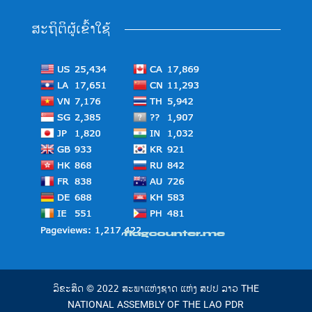
ສະຖິຕິຜູ້ເຂົ້າໃຊ້
ລິຂະສິດ © 2022 ສະພາແຫ່ງຊາດ ແຫ່ງ ສປປ ລາວ THE
NATIONAL ASSEMBLY OF THE LAO PDR