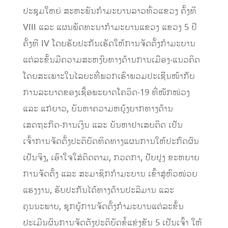
ປະຊຸມໃຫຍ່ ສະຫະພັນກຳມະບານລາວທົ່ວແຂວງ ຄັ້ງທີ
VIII ແລະ ແຜນພັດທະນາກຳມະບານແຂວງ ແຂວງ 5 ປີ
ຄັ້ງທີ IV ໂດຍຮັບປະກັນເຮັດໃຫ້ການຈັດຕັ້ງກຳມະບານ
ແຕ່ລະຂັ້ນມີຄວາມສະຫງົບທາງດ້ານການເມືອງ-ແນວຄິດ
ໂດຍສະເພາະໃນໄລຍະທີ່ພວກເຮົາພວມປະເຊິີນໜ້າກັບ
ການລະບາດຂອງເຊື້ອພະຍາດໂຄວິດ-19 ທີ່ໜັກໜ່ວງ
ແລະ ແກ່ຍາວ, ບັນຫາຄວາມຫຍຸ້ງຍາກທາງດ້ານ
ເສດຖະກິດ-ການເງິນ ແລະ ບັນຫາຢາເສບຕິດ ເປັນ
ເຈົ້າການຈັດຕັ້ງປະຕິບັດທິດທາງແຜນການໃຫ້ປະກົດຜົນ
ເປັນຈິງ, ເອົາໃຈໃສ່ຕິດຕາມ, ກວດກາ, ປັບປຸງ ຂະຫຍາຍ
ການຈັດຕັ້ງ ແລະ ສະມາຊິກກຳມະບານ ເຂົ້າສູ່ຫົວໜ່ວຍ
ແຮງງານ, ຮັບປະກັນໄດ້ທາງດ້ານປະລິມານ ແລະ
ຄຸນນະພາບ, ຊຸກຍູ້ການຈັດຕັ້ງກຳມະບານແຕ່ລະຂັ້ນ
ປະເມີນຜົນການຈັດຕັງປະຕິບັດຂໍ້ແຂ່ງຂັນ 5 ເປັນເຈົ້າ ໃຫ້