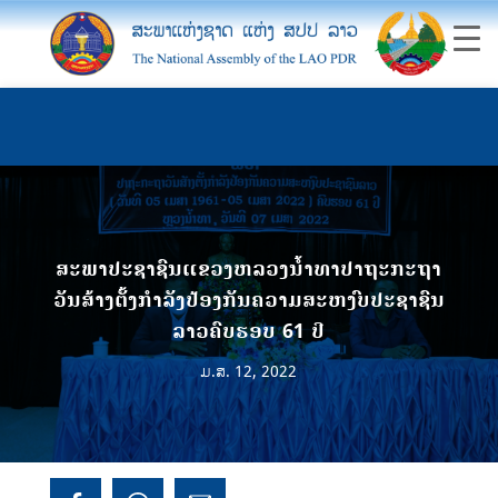
ສະພາປະຊາຊົນແຂວງຫລວງນ້ຳທາປາຖະກະຖາ
ວັນສ້າງຕັ້ງກຳລັງປ້ອງກັນຄວາມສະຫງົບປະຊາຊົນ
ລາວຄົບຮອບ 61 ປີ
ມ.ສ. 12, 2022