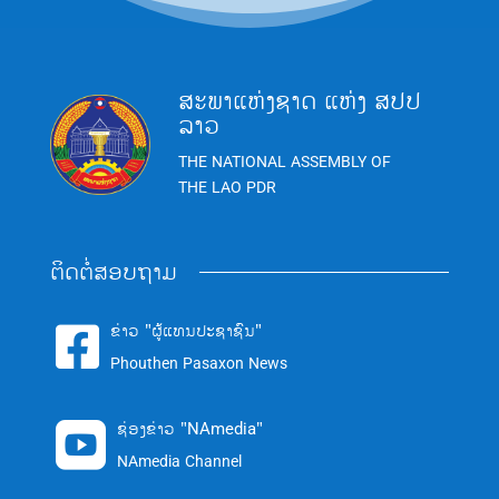
ສະພາແຫ່ງຊາດ ແຫ່ງ ສປປ
ລາວ
THE NATIONAL ASSEMBLY OF
THE LAO PDR
ຕິດຕໍ່ສອບຖາມ
ຂ່າວ "ຜູ້ແທນປະຊາຊົນ"

Phouthen Pasaxon News
ຊ່ອງຂ່າວ "NAmedia"

NAmedia Channel