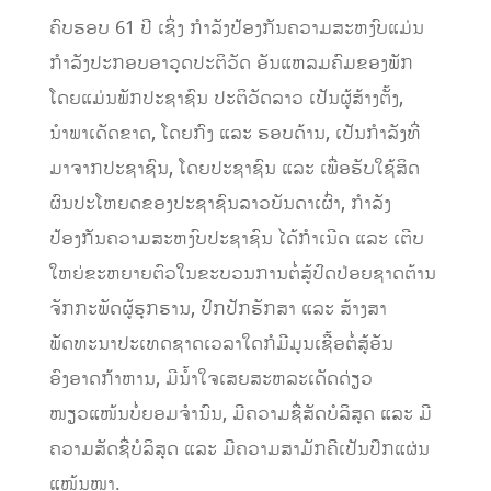
ຄົບຮອບ 61 ປີ ເຊິ່ງ ກຳລັງປ້ອງກັນຄວາມສະຫງົບແມ່ນ
ກຳລັງປະກອບອາວຸດປະຕິວັດ ອັນແຫລມຄົມຂອງພັກ
ໂດຍແມ່ນພັກປະຊາຊົນ ປະຕິວັດລາວ ເປັນຜູ້ສ້າງຕັ້ງ,
ນຳພາເດັດຂາດ, ໂດຍກົງ ແລະ ຮອບດ້ານ, ເປັນກຳລັງທີ່
ມາຈາກປະຊາຊົນ, ໂດຍປະຊາຊົນ ແລະ ເພື່ອຮັບໃຊ້ສິດ
ຜົນປະໂຫຍດຂອງປະຊາຊົນລາວບັນດາເຜົ່າ, ກຳລັງ
ປ້ອງກັນຄວາມສະຫງົບປະຊາຊົນ ໄດ້ກຳເນີດ ແລະ ເຕີບ
ໃຫຍ່ຂະຫຍາຍຕົວໃນຂະບວນການຕໍ່ສູ້ປົດປ່ອຍຊາດຕ້ານ
ຈັກກະພັດຜູ້ຮຸກຮານ, ປົກປັກຮັກສາ ແລະ ສ້າງສາ
ພັດທະນາປະເທດຊາດເວລາໃດກໍມີມູນເຊື້ອຕໍ່ສູ້ອັນ
ອົງອາດກ້າຫານ, ມີນ້ຳໃຈເສຍສະຫລະເດັດດ່ຽວ
ໜຽວແໜ້ນບໍ່ຍອມຈຳນົນ, ມີຄວາມຊື່ສັດບໍລິສຸດ ແລະ ມີ
ຄວາມສັດຊື່ບໍລິສຸດ ແລະ ມີຄວາມສາມັກຄີເປັນປຶກແຜ່ນ
ແໜ້ນໜາ.