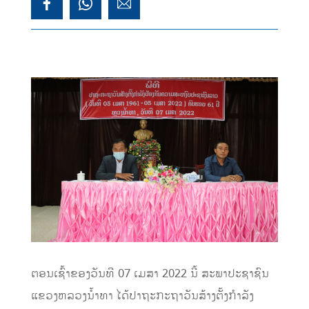
ຕອນເຊົ້າຂອງວັນທີ 07 ເມສາ 2022 ນີ້ ສະພາປະຊາຊົນ
ແຂວງຫລວງນ້ຳທາ ໄດ້ປາຖະກະຖາວັນສ້າງຕັ້ງກຳລັງ