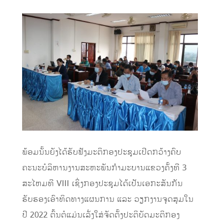
ພ້ອມນັ້ນຍັງໄດ້ຮັບຟັງມະຕິກອງປະຊຸມເປີດກວ້າງຄົບ
ຄະນະບໍລິຫານງານສະຫະພັນກຳມະບານແຂວງຄັ້ງທີ 3
ສະໄຫມທີ VIII ເຊິ່ງກອງປະຊຸມໄດ້ເປັນເອກະສັນກັນ
ຮັບຮອງເອົາທິດທາງແຜນການ ແລະ ວຽກງານຈຸດສຸມໃນ
ປີ 2022 ຕົ້ນຕໍແມ່ນເລັ່ງໃສ່ຈັດຕັ້ງປະຕິບັດມະຕິກອງ