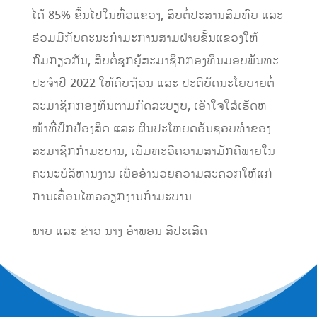
ໄດ້ 85% ຂຶ້ນໄປໃນທົ່ວແຂວງ, ສືບຕໍ່ປະສານສົມທົບ ແລະ
ຮ່ວມມືກັບຄະນະກຳມະການສາມຝ່າຍຂັ້ນແຂວງໃຫ້
ກົມກຽວກັນ, ສືບຕໍ່ຊຸກຍູ້ສະມາຊິກກອງທຶນມອບພັນທະ
ປະຈຳປີ 2022 ໃຫ້ຄົບຖ້ວນ ແລະ ປະຕິບັດນະໂຍບາຍຕໍ່
ສະມາຊິກກອງທຶນຕາມກົດລະບຽບ, ເອົາໃຈໃສ່ເຮັດຫ
ໜ້າທີ່ປົກປ້ອງສິດ ແລະ ຜົນປະໂຫຍດອັນຊອບທຳຂອງ
ສະມາຊິກກຳມະບານ, ເພີ່ມທະວີຄວາມສາມັກຄີພາຍໃນ
ຄະນະບໍລິຫານງານ ເພື່ອອຳນວຍຄວາມສະດວກໃຫ້ແກ່
ການເຄື່ອນໄຫວວຽກງານກຳມະບານ
ພາບ ແລະ ຂ່າວ ນາງ ອຳພອນ ສີປະເສີດ