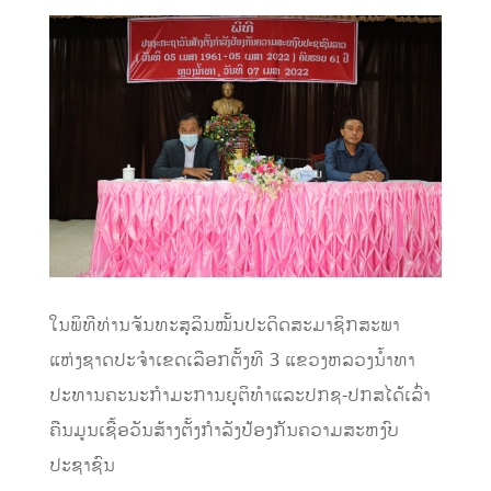
ໃນພິທີທ່ານຈັນທະສຸລິນໝັ້ນປະດິດສະມາຊິກສະພາ
ແຫ່ງຊາດປະຈຳເຂດເລືອກຕັ້ງທີ 3 ແຂວງຫລວງນ້ຳທາ
ປະທານຄະນະກຳມະການຍຸຕິທຳແລະປກຊ-ປກສໄດ້ເລົ່າ
ຄືນມູນເຊື້ອວັນສ້າງຕັ້ງກຳລັງປ້ອງກັນຄວາມສະຫງົບ
ປະຊາຊົນ