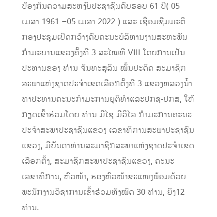
ປ້ອງກັນຄວາມສະຫງົບປະຊາຊົນຄົບຮອບ 61 ປີ( 05
ເມສາ 1961 –05 ເມສາ 2022 ) ແລະ ເຊື່ອມຊືມມະຕິ
ກອງປະຊຸມເປີດກວ້າງຄົບຄະນະບໍລິຫານງານສະຫະພັນ
ກຳມະບານແຂວງຄັ້ງທີ 3 ສະໄໝທີ VIII ໂດຍການເປັນ
ປະທານຂອງ ທ່ານ ຈັນທະສຸລິນ ໝັ້ນປະດິດ ສະມາຊິກ
ສະພາແຫ່ງຊາດປະຈຳເຂດເລືອກຕັ້ງທີ 3 ແຂວງຫລວງນ້ຳ
ທາປະທານຄະນະກຳມະການຍຸຕິທຳແລະປກຊ-ປກສ, ໃຫ້
ກຽດເຂົ້າຮ່ວມໂດຍ ທ່ານ ມີໄຊ ມີວິໄລ ກຳມະການຄະນະ
ປະຈຳສະພາປະຊາຊົນແຂວງ ເລຂາທິການສະພາປະຊາຊົນ
ແຂວງ, ມີບັນດາທ່ານສະມາຊິກສະພາແຫ່ງຊາດປະຈຳເຂດ
ເລືອກຕັ້ງ, ສະມາຊິກສະພາປະຊາຊົນແຂວງ, ຄະນະ
ເລຂາທິການ, ຫົວໜ້າ, ຮອງຫົວໜ້າຂະແໜງພ້ອມດ້ວຍ
ພະນັກງານວິຊາການເຂົ້າຮ່ວມທັງໝົດ 30 ທ່ານ, ຍິງ12
ທ່ານ.