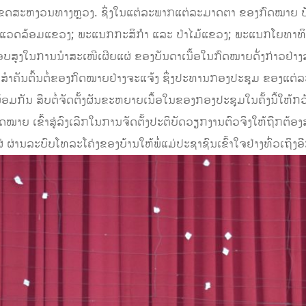
ງເຂດສະຫງວນທາງຫຼວງ. ຊຶ່ງໃນແຕ່ລະພາກແຕ່ລະມາດຕາ ຂອງກົດໝາຍ ບັ
ວດລ້ອມແຂວງ; ພະແນກກະສິກຳ ແລະ ປ່າໄມ້ແຂວງ; ພະແນກໂຍທາທິກາ
ສູງໃນການນຳສະເໜີເຜີຍແຜ່ ຂອງບັນດາເນື້ອໃນກົດໝາຍດັ່ງກ່າວຢ່າງລະ
້ອໃນທີ່ສໍາຄັນຕົ້ນຕໍ່ຂອງກົດໝາຍຢ່າງຈະແຈ້ງ ຊຶ່ງປະທານກອງປະຊຸມ ຂອງແ
ກັນ ສືບຕໍ່ຈັດຕັ້ງຜັນຂະຫຍາຍເນື້ອໃນຂອງກອງປະຊຸມໃນຄັ້ງນີ້ໃຫ້ກວ້າງ
ດໝາຍ ເຂົ້າສູ່ລົງເລີກໃນການຈັດຕັ້ງປະຕິບັດວຽກງານຕົວຈິງໃຫ້ຖືກ
ຜ່ານລະບົບໂທລະໂຄ່ງຂອງບ້ານໃຫ້ພໍ່ແມ່ປະຊາຊົນເຂົ້າໃຈຢ່າງທົ່ວເຖິງ