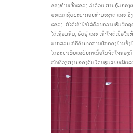
ຂອງທ່ານເຈົ້າແຂວງ ວ່າດ້ວຍ ການຄຸ້ມຄອ
ພະແນກຊັບພະຍາກອນທຳມະຊາດ ແລະ ສິ່ງແ
ແຂວງ ກໍໄດ້ເອົາໃຈໃສ່ດ້ວຍຄວາມຮັບຜິດຊອບ
ໄດ້ເຊື່ອມຊຶມ, ຮັບຮູ້ ແລະ ເຂົ້າໃຈຕໍ່ເນື
ພາກສ່ວນ ກໍຄືອຳນາດການປົກຄອງບ້ານຈົ່ງພ້ອມ
ໂຄສະນາເຜີຍແຜ່ບັນດາເນື້ອໃນຈິດໃຈຂອງກົ
ໜ້າທີ່ວຽກງານຂອງຕົນ ໂດຍຮູບແບບເຜີຍແຜ່ 