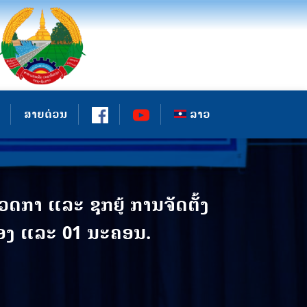
ສາຍດ່ວນ
ລາວ
າ ແລະ ຊຸກຍູ້ ການຈັດຕັ້ງ
ມືອງ ແລະ 01 ນະຄອນ.