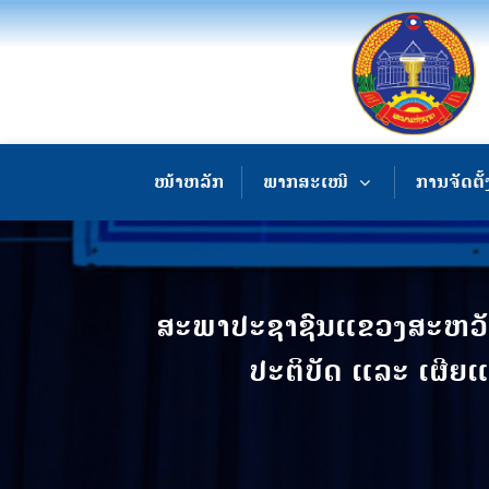
ໜ້າຫລັກ
ພາກສະເໜີ
ການຈັດຕັ້
ສະພາປະຊາຊົນແຂວງສະຫວັນນ
ປະຕິບັດ ແລະ ເຜີຍແ