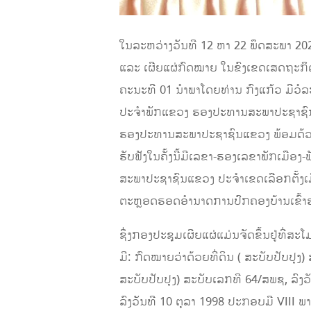
ໃນລະຫວ່າງວັນທີ 12 ຫາ ​22 ພຶດສະພາ 2
ແລະ ເຜີຍແຜ່ກົດໝາຍ ໃນຂົງເຂດເສດຖະກິດ 
ຄະນະທີ 01 ນໍາພາໂດຍທ່ານ ກົງແກ້ວ ມີ
ປະຈຳພັກແຂວງ ຮອງປະທານສະພາປະຊາຊົນ
ຮອງປະທານສະພາປະຊາຊົນແຂວງ ພ້ອມດ້ວຍ
ຮັບຟັງໃນຄັ້ງນີ້ມີເລຂາ-ຮອງເລຂາພັກເ
ສະພາປະຊາຊົນແຂວງ ປະຈຳເຂດເລືອກຕັ້ງເ
ຕະຫຼອດຮອດອຳນາດການປົກຄອງບ້ານເຂົ້າຮ່ວ
ຊຶ່ງກອງປະຊຸມເຜີຍແຜ່ແມ່ນຈັດຂຶ້ນຢູ່ທີ
ມີ: ກົດໝາຍວ່າດ້ວຍທີ່ດິນ ( ສະບັບປັບປຸ
ສະບັບປັບປຸງ) ສະບັບເລກທີ 64/ສພຊ, ລົ
ລົງວັນທີ 10 ຕຸລາ 1998 ປະກອບມີ VIII ພ