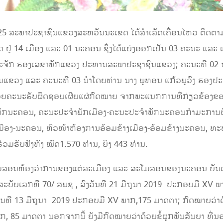
025 ສະພາປະຊາຊົນແຂວງສະຫວັນນະເຂດ ໄດ້ສຳເລັດເຄື່ອນໄຫວ ຕິດຕາມກ
ຢູ່ 14 ເມືອງ ແລະ 01 ນະຄອນ ຊຶ່ງໄດ້ແບ່ງອອກເປັນ 03 ຄະນະ ແລະ ແຕ
ວໍລະຈັກ ຮອງເລຂາພັກແຂວງ ປະທານສະພາປະຊາຊົນແຂວງ; ຄະນະທີ 02 
ແຂວງ ແລະ ຄະນະທີ 03 ນຳໂດຍທ່ານ ນາງ ພູທອນ ແກ້ວພູວົງ ຮອ
ຄະນະຮັບຜິດຊອບເຜີຍແຜ່ກົດໝາຍ ຈາກພະແນກການທີ່ກ່ຽວຂ້ອງຂອງ
ມືອງ-ພັກນະຄອນ, ຄະນະປະຈໍາພັກເມືອງ-ຄະນະປະຈຳພັກນະຄອນກໍາມະກ
ມືອງ-ນະຄອນ, ຫົວໜ້າຫ້ອງການອ້ອມຂ້າງເມືອງ-ອ້ອມຂ້າງນະຄອນ, ທ
ມຮັບຟັງທັງ ໝົດ1.570 ທ່ານ, ຍິງ 443 ທ່ານ.
່ສະໂມສອນຫ້ອງວ່າການຂອງແຕ່ລະເມືອງ ແລະ ສະໂມສອນຂອງນະຄອນ ບັນດ
ງ) ສະບັບເລກທີ 70/ ສພຊ , ລົງວັນທີ 21 ມີຖຸນາ 2019 ປະກອບມີ XV 
ງວັນທີ 13 ມີຖຸນາ 2019 ປະກອບມີ XV ພາກ,175 ມາດຕາ; ກົດໝາຍວ່
າກ, 85 ມາດຕາ ນອກຈາກນີ້ ຍັງມີກົດໝາຍວ່າດ້ວຍຂໍ້ຜູກພັນສັນຍາ ທີ່