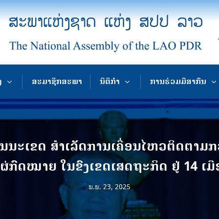
ງ
ສະມາຊິກສະພາ
ນິຕິກຳ
ການຮ່ວມມືສາກົນ
ະເຂດ ສຳເລັດການເຄື່ອນໄຫວຕິດຕາມກວດກ
ຜ່ກົດໝາຍ ໃນຂົງເຂດເສດຖະກິດ ຢູ່ 14 ເ
ພ.ພ. 23, 2025