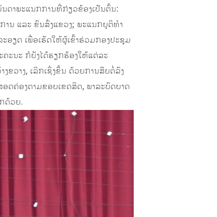
ນດາພະແນກການທີ່ກ່ຽວຂ້ອງເປັນຕົ້ນ:
ນ ແລະ ຂົນສົ່ງແຂວງ; ພະແນກຍຸຕິທຳ
ອຽດ ເພື່ອເຮັດໃຫ້ຜູ້ເຂົ້າຮ່ວມກອງປະຊຸມ
ຕ່ລະຄະນະ ກໍຍັງໄດ້ຮຽກຮ້ອງໃຫ້ແຕ່ລະ
ຂວາງ, ເລິກເຊິ່ງຂຶ້ນ ດ້ວຍການສືບຕໍ່ລົງ
ຕ້ອງສອດຄ່ອງຕາມຂອບເຂດສິດ, ພາລະບົດບາດ
ອີກດ້ວຍ.