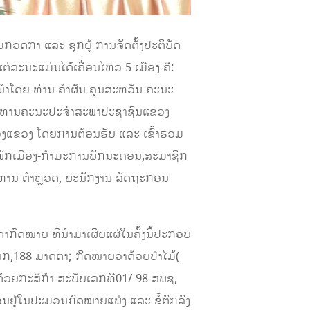
ວດກາ ແລະ ຊຸກຍູ້ ການຈັດຕັ້ງປະຕິບັດ
່ລະນະແມ່ນໄດ້ເຄື່ອນໄຫວ 5 ເມືອງ ຄື:
ນຳໂດຍ ທ່ານ ຄຳຜັນ ຄູນສະຫວັນ ຄະນະ
ງປະທານຄະນະປະຈຳສະພາປະຊາຊົນແຂວງ
ແຂວງ ໂດຍການຕ້ອນຮັບ ແລະ ເຂົ້າຮ່ວມ
ານພັກເມືອງ-ກຳມະການພັກນະຄອນ,ສະມາຊິກ
ະຫານ-ຕຳຫຼວດ, ພະນັກງານ-ລັດຖະກອນ
າກົດໝາຍ ທີ່ນຳມາເຜີຍແຜ່ໃນຄັ້ງນີ້ປະກອບ
ພາກ,188 ມາດຕາ; ກົດໝາຍວ່າດ້ວຍປ່າໄມ້(
າດ້ວຍກະສິກຳ ສະບັບເລກທີ01/ 98 ສພຊ,
ນອນຢູ່ໃນປະມວນກົດໝາຍແພ່ງ ແລະ ຂໍ້ຕົກລົງ