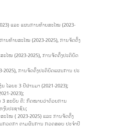
-2023) ແລະ ແຜນການທ້າຍສະໄໝ (2023-
ານທ້າຍສະໄໝ (2023-2025), ການຈັດຕັ້ງ
ະໄໝ (2023-2025), ການຈັດຕັ້ງປະຕິບັດ
-2025), ການຈັດຕັ້ງປະຕິບັດແຜນການ ປະ
ນ ໄລຍະ 3 ປີຜ່ານມາ (2021-2023);
2021-2023);
 3 ສະບັບ ຄື: ກົດໝາຍວ່າດ້ວຍການ
ຫງົບປະຊາຊົນ;
ະໄໝ ( 2023-2025) ແລະ ການຈັດຕັ້ງ
ການກວດກາ ຕາມຜົນການ ກວດສອບ ປະຈຳປີ