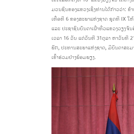
ເຂດເລືອກຕັ້ງທີ 10 ແຂວງວຽງຈັນ ໄດ້ຕາງ
ມວນຊົນຂອງແຂວງເຊິ່ງທ່ານໄດ້ກ່າວວ່າ: ຂ້າ
ເທື່ອທີ 6 ຂອງສະພາແຫ່ງຊາດ ຊຸດທີ IX ໃ
ແລະ ປະຊາຊົນບັນດາເຜົ່າທົ່ວແຂວງວຽງຈັນຮັບ
ເວລາ 16 ວັນ ແຕ່ວັນທີ 31ຕຸລາ ຫາວັນທ
ພັກ, ປະທານສະພາແຫ່ງຊາດ, ມີບັນດາສະມາຊິ
ເຂົ້າຮ່ວມຢ່າງພ້ອມພຽງ.