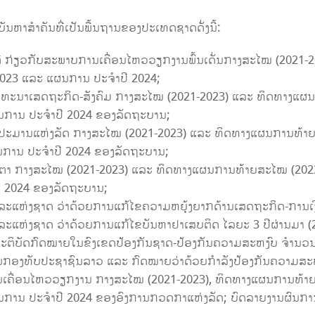
ນຫາສໍາຄັນທີ່ເປັນພື້ນຖານຂອງປະເທດຊາດດັ່ງນີ້:
ີ ກ່ຽວກັບສະພາບການເຄື່ອນໄຫວວຽກງານພົ້ນເດັ່ນກາງສະໄໝ (2021
2023 ແລະ ແຜນການ ປະຈຳປີ 2024;
ັດທະນາເສດຖະກິດ-ສັງຄົມ ກາງສະໄໝ (2021-2023) ແລະ ທິດທາງແຜນກ
ນການ ປະຈຳປີ 2024 ຂອງລັດຖະບານ;
ົບປະມານແຫ່ງລັດ ກາງສະໄໝ (2021-2023) ແລະ ທິດທາງແຜນການທ້າຍສ
ການ ປະຈຳປີ 2024 ຂອງລັດຖະບານ;
ິນຕາ ກາງສະໄໝ (2021-2023) ແລະ ທິດທາງແຜນການທ້າຍສະໄໝ (2023
ີ 2024 ຂອງລັດຖະບານ;
ວາລະແຫ່ງຊາດ ວ່າດ້ວຍການແກ້ໄຂຄວາມຫຍຸ້ງຍາກດ້ານເສດຖະກິດ-ການເງິ
ວາລະແຫ່ງຊາດ ວ່າດ້ວຍການແກ້ໄຂບັນຫາຢາເສບຕິດ ໄລຍະ 3 ປີຜ່ານມາ (
ປະຕິບັດກົດໝາຍໃນຂົງເຂດປ້ອງກັນຊາດ-ປ້ອງກັນຄວາມສະຫງົບ ຈຳນວນ
ກອງທັບປະຊາຊົນລາວ ແລະ ກົດໝາຍວ່າດ້ວຍກໍາລັງປ້ອງກັນຄວາມສະ
ນເຄື່ອນໄຫວວຽກງານ ກາງສະໄໝ (2021-2023), ທິດທາງແຜນການທ້າຍສ
ນການ ປະຈຳປີ 2024 ຂອງອົງການກວດກາແຫ່ງລັດ; ບົດລາຍງານຜົນ