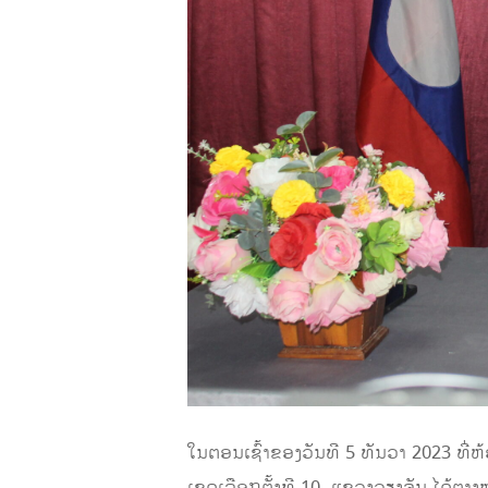
ໃນຕອນເຊົ້າຂອງວັນທີ 5 ທັນວາ 2023 ທ