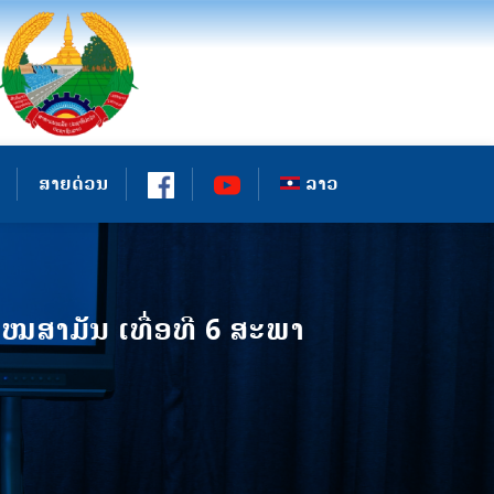
ສາຍດ່ວນ
ລາວ
ໝສາມັນ ເທື່ອທີ 6 ສະພາ