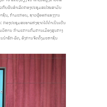
10 ແຂວງວຽງຈັນ ໄດ້ຖະແຫຼ່ງຂ່າວຕໍ່ສື່
ນ ກ່ຽວກັບຜົນສໍາເລັດກອງປະຊຸມສະໄໝສາມັນ
ນຍາຊົນ, ກໍາມະກອນ, ຊາວຜູ້ອອກແຮງງານ
ວ່າ: ກອງປະຊຸມສະພາແຫ່ງຊາດໄດ້ດໍາເນີນເປັນ
ົມວິຫານ ກໍາມະການກົມການເມືອງສູນກາງ
ນໍາພັກ-ລັດ, ອົງການຈັດຕັ້ງມະຫາຊົນ