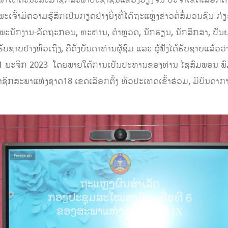
ໜ້າໃຫ້ຄະນະສະມາຊິກສະພາປະຊາຊົນແຂວງວຽງຈັນ ປະຈໍາເຂດເລືອກຕັ້ງທີ 
ພະເຈົ້າມີຄວາມຮູ້ສຶກເປັນກຽດຢ່າງຍິ່ງທີ່ໄດ້ຖະແຫຼ່ງຂ່າວຕໍ່ສື່ມວນຊົ
ຫ້ພະນັກງານ-ລັດຖະກອນ, ທະຫານ, ຕໍາຫຼວດ, ນັກຮຽນ, ນັກສຶກສາ, ປັ
ຊາບຢ່າງທົ່ວເຖິງ, ຄືດັ່ງບັນດາທ່ານຜູ້ຊົມ ແລະ ຜູ້ຟັງໄດ້ຮັບຊາບແລ້ວ
ີ 21 ພະຈິກ 2023 ໂດຍພາຍໃຕ້ການເປັນປະທານຂອງທ່ານ ໄຊສົມພອນ ພ
ກສະພາແຫ່ງຊາດ18 ເຂດເລືອກຕັ້ງ ທົ່ວປະເທດເຂົ້າຮ່ວມ, ມີບັນດາການ