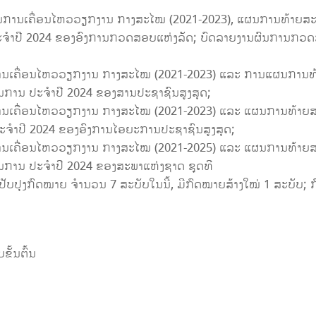
ນການເຄື່ອນໄຫວວຽກງານ ກາງສະໄໝ (2021-2023), ແຜນການທ້າຍສະໄໝ
ໍາປີ 2024 ຂອງອົງການກວດສອບແຫ່ງລັດ; ບົດລາຍງານຜົນການກວດສອ
ານເຄື່ອນໄຫວວຽກງານ ກາງສະໄໝ (2021-2023) ແລະ ການແຜນການທ້າ
ນການ ປະຈຳປີ 2024 ຂອງສານປະຊາຊົນສູງສຸດ;
ານເຄື່ອນໄຫວວຽກງານ ກາງສະໄໝ (2021-2023) ແລະ ແຜນການທ້າຍສະໄ
ຈຳປີ 2024 ຂອງອົງການໄອຍະການປະຊາຊົນສູງສຸດ;
ານເຄື່ອນໄຫວວຽກງານ ກາງສະໄໝ (2021-2025) ແລະ ແຜນການທ້າຍສະ
ນການ ປະຈຳປີ 2024 ຂອງສະພາແຫ່ງຊາດ ຊຸດທີ
ປັບປຸງກົດໝາຍ ຈຳນວນ 7 ສະບັບໃນນີ້, ມີກົດໝາຍສ້າງໃໝ່ 1 ສະບັບ; ກ
ັ້ນຕົ້ນ