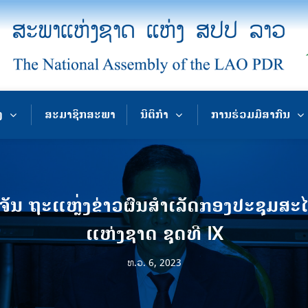
ງ
ສະມາຊິກສະພາ
ນິຕິກຳ
ການຮ່ວມມືສາກົນ
ນ ຖະແຫຼ່ງຂ່າວຜົນສໍາເລັດກອງປະຊຸມສະໄ
ແຫ່ງຊາດ ຊຸດທີ IX
ທ.ວ. 6, 2023