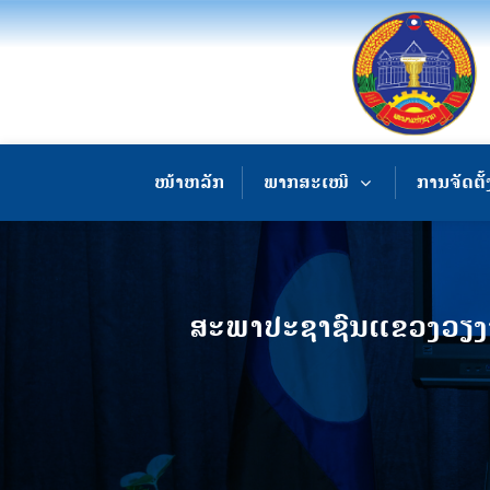
ໜ້າຫລັກ
ພາກສະເໜີ
ການຈັດຕັ້
ສະພາປະຊາຊົນແຂວງວຽງຈັ