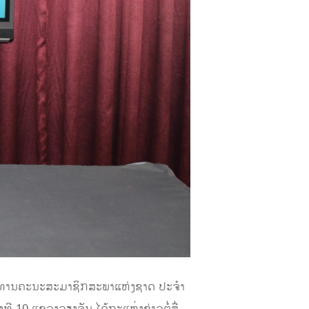
ປະທານຄະນະສະມາຊິກສະພາແຫ່ງຊາດ ປະຈໍາ