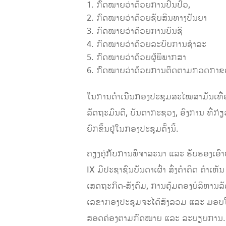
ກົດໝາຍວ່າດ້ວຍການປິ່ນປົວ,
ກົດໝາຍວ່າດ້ວຍຊັບສິນທາງປັນຍາ
ກົດໝາຍວ່າດ້ວຍການບັນຊີ
ກົດໝາຍວ່າດ້ວຍລະບົບການຊຳລະ
ກົດໝາຍວ່າດ້ວຍຜູ້ພິພາກສາ
ກົດໝາຍວ່າດ້ວຍການຕິດຕາມກວດກາຂອ
ໃນການດຳເນີນກອງປະຊຸມສະໄໝສາມັນເທື່ອທ
ລັດຖະມົນຕີ, ບັນດາກະຊວງ, ອົງການ ທີ່ກ່ຽວ
ຍົກຂຶ້ນຢູ່ໃນກອງປະຊຸມຄັ້ງນີ້.
ຄຽງຄູ່ກັບການພິຈາລະນາ ແລະ ຮັບຮອງເອົາບ
IX ມີປະຊາຊົນບັນດາເຜົ່າ ສົ່ງຄໍາຄິດ ຄໍາເ
ເສດຖະກິດ-ສັງຄົມ, ການຄຸ້ມຄອງບໍລິຫານລັດ
ເລຂາກອງປະຊຸມຈະໄດ້ສັງລວມ ແລະ ມອບໃຫ້
ສອດຄ່ອງຕາມກົດໝາຍ ແລະ ລະບຽບການ.