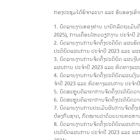
ກອງປະຊຸມໄດ້ພິຈາລະນາ ແລະ ຮັບຮອງເອົາບັ
ບົດລາຍງານຂອງທ່ານ ນາຍົກລັດຖະມົນຕ
2025), ການເຄື່ອນໄຫວວຽກງານ ປະຈຳປີ 
ບົດລາຍງານການຈັດຕັ້ງປະຕິບັດ ແຜນພ
ປະຕິບັດແຜນການ ປະຈຳປີ 2023 ແລະ ແຜ
ບົດລາຍງານການຈັດຕັ້ງປະຕິບັດ ແຜນງ
ແຜນການ ປະຈຳປີ 2023 ແລະ ທິດທາງແຜນ
ບົດລາຍງານການຈັດຕັ້ງປະຕິບັດແຜນເງ
ຈໍາປີ 2023 ແລະ ທິດທາງແຜນການ ປະຈຳປ
ບົດສະຫຼຸບຕີລາຄາການຈັດຕັ້ງປະຕິບັດ
ບົດສະຫຼຸບຕີລາຄາການຈັດຕັ້ງປະຕິບັດ
ບົດລາຍງານການປະເມີນຜົນການຈັດຕັ້ງ
ປ້ອງກັນຊາດ, ກົດໝາຍວ່າດ້ວຍນາຍທະຫານ
ບົດລາຍງານການຈັດຕັ້ງປະຕິບັດແຜນກາ
ປະຕິບັດແຜນການ ປະຈຳປີ 2023 ແລະ ແຜ