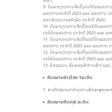
2021;
ບົດລາຍງານການຈັດຕັ້ງປະຕິບັດແຜນກາ
ແຜນການປະຈໍາປີ 2023 ແລະ ແຜນການ ປະຈ
ແຜນງົບປະມານແຫ່ງລັດ ປະຈຳປີ 2022;
ບົດລາຍງານການຈັດຕັ້ງປະຕິບັດແຜນກ
ປະຕິບັດແຜນການ ປະຈໍາປີ 2023 ແລະ ແຜ
ບົດລາຍງານການຈັດຕັ້ງປະຕິບັດແຜນກ
ແຜນການ ປະຈຳປີ 2023 ແລະ ແຜນການ ປະ
ບົດລາຍງານການຈັດຕັ້ງປະຕິບັດແຜນກ
ປະຕິບັດແຜນການ ປະຈຳປີ 2023 ແລະ ແຜ
ພິຈາລະນາ, ຮັບຮອງເອົາການສ້າງ ແລະ 
ກົດໝາຍສ້າງໃໝ່
1ສະບັບ
:
ຮ່າງກົດໝາຍວ່າດ້ວຍການຮັກສາສຸຂະພາບຂ
ກົດໝາຍປັບປຸງ6 ສະບັບ: