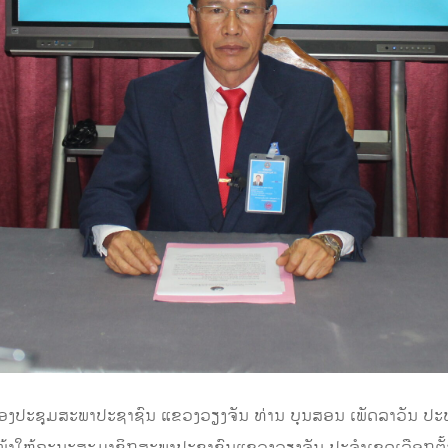
ີ່ຫ້ອງປະຊຸມສະພາປະຊາຊົນ ແຂວງວຽງຈັນ ທ່ານ ບຸນສອນ ເພັດລາວັນ 