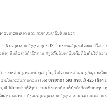
ງສະພາແຫ່ງຊາດ ແລະ ສະພາປະຊາຊົນຂັ້ນແຂວງ;
ີ 6 ຂອງສະພາແຫ່ງຊາດ ຊຸດທີ IX ນີ້ ສະພາແຫ່ງຊາດໄດ້ສະເໜີໃຫ້ ທ່
ຂ້ອງ ຂຶ້ນຊີ້ແຈງຕໍ່ຄໍາຊັກຖາມ ກ່ຽວກັບບັນຫາພົ້ນເດັ່ນທີ່ສັງຄົມໃຫ້ຄ
ັນຫາສໍາຄັນດັ່ງກ່າວມາຂ້າງເທິງນັ້ນ, ໃນໄລຍະດໍາເນີນກອງປະຊຸມສະໄ
ຫັນ ຜ່ານໂທລະສັບສາຍດ່ວນ (156)
ຫຼາຍກວ່າ
593 ສາຍ, ມີ 425 ເລື່ອງ
ເ
, ທີ່ມີຜົນກະທົບຕໍ່ສັງຄົມ ແລະ ສິ່ງແວດລ້ອມຕໍ່ກັບຄໍາຄິດເຫັນຂອງປ
ກຳມາທິການທີ່ກ່ຽວຂ້ອງຂອງສະພາແຫ່ງຊາດ ເພື່ອປະສານສົມທົບພາກສ