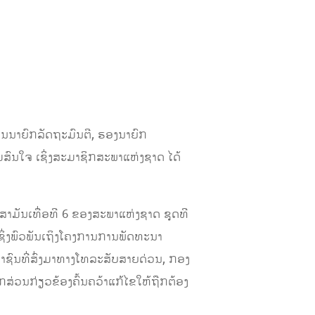
ານນາຍົກລັດຖະມົນຕີ, ຮອງນາຍົກ
ວາມສົນໃຈ ເຊິ່ງສະມາຊິກສະພາແຫ່ງຊາດ ໄດ້
ໝສາມັນເທື່ອທີ 6 ຂອງສະພາແຫ່ງຊາດ ຊຸດທີ
ຊິ່ງພົວພັນເຖິງໂຄງການການພັດທະນາ
ະຊາຊົນທີ່ສົ່ງມາທາງໂທລະສັບສາຍດ່ວນ, ກອງ
່ວນກ່ຽວຂ້ອງຄົ້ນຄວ້າແກ້ໄຂໃຫ້ຖືກຕ້ອງ