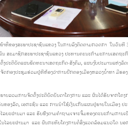
 ໜ້າທີ່ຂອງສະພາປະຊາຊົນແຂວງ ໃນການລົງຕິດຕາມກວດກາ ໃນວັນທີ 3
ນຈະເລີນ ສະມາຊິກສະພາປະຊາຊົນແຂວງ ປະທານຄະນະກຳມະການເສດຖະກິ
ດຕັ້ງປະຕິບັດແຜນພັດທະນາເສດຖະກິດ-ສັງຄົມ, ແຜນງົບປະມານແຫ່ງລ
້ຈັດກອງປະຊຸມຮ່ວມຢູ່ທີຫ້ອງວ່າການປົກຄອງເມືອງຫລວງນ້ຳທາ ມີຮອງເຈ
ະພາບລວມການຈັດຕັ້ງປະຕິບັດບັນດາໂຄງການ ແລະ ຜົນໄດ້ຮັບຈາກໂຄ
ທຶນຂອງລັດ, ເອກະຊົນ ແລະ ການນໍາໃຊ້ເງິນເກີນແຜນຢູ່ພາຍໃນເມືອງ ປະ
ລຍະຜ່ານມາ ແລະ ຮັບຟັງຕາມຄໍາຖາມເຈາະຈິ້ມຂອງຄະນະກຳມການເປັນຕົ້
ນໄລຍະຜ່ານມາ ແລະ ຜົນກະທົບໂຄງການຕໍ່ສິ່ງແວດລ້ອມແນວໃດ ນອກນັ້