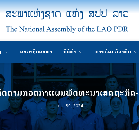
ງ
ສະມາຊິກສະພາ
ນິຕິກຳ
ການຮ່ວມມືສາກົນ
ິດຕາມກວດກາແຜນພັດທະນາເສດຖະກິດ-ສັງ
ກ.ຍ. 30, 2024