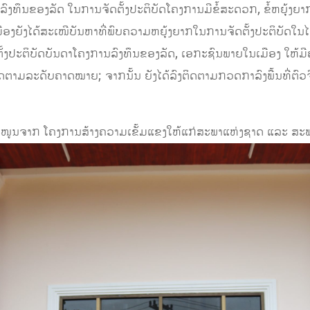
ນລົງທຶນຂອງລັດ ໃນການຈັດຕັ້ງປະຕິບັດໂຄງການມີຂໍ້ສະດວກ, ຂໍ້ຫຍຸ
ືອງຍັງໄດ້ສະເໜີບັນຫາທີ່ພົບຄວາມຫຍຸ້ງຍາກໃນການຈັດຕັ້ງປະຕິບັດໃນ
ນຈັດຕັ້ງປະຕິບັດບັນດາໂຄງການລົງທຶນຂອງລັດ, ເອກະຊົນພາຍໃນເມືອງ ໃ
ລັດຕາມລະດັບຄາດໝາຍ; ຈາກນັ້ນ ຍັງໄດ້ລົງຕິດຕາມກວດກາລົງພື້ນທີ່ຕົວ
ສະໜູນຈາກ ໂຄງການສ້າງຄວາມເຂັ້ມແຂງໃຫ້ແກ່ສະພາແຫ່ງຊາດ ແລະ ສະ