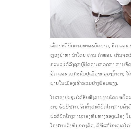
ເພື່ອປະຕິບັດຕາມພາລະບົດບາດ, ສິດ ແລະ
ຫຼວງນໍ້າທາ ນໍາໂດຍ ທ່ານ ຄໍາພອນ ເຕິ
ຄະນະ ໄດ້ລົງຊຸກຍູ້ຕິດຕາມກວດກາ ການຈັ
ລັດ ແລະ ເອກະຊົນຢູ່ເມືອງຫລວງນ້ຳທາ; ໄດ
ພາຍໃນເມືອງເຂົ້າຮ່ວມຢ່າງພ້ອມພຽງ.
ໃນກອງປະຊຸມໄດ້ຮັບຟັງລາຍງານໂດຍຫຍໍ້ສ
ທາ; ຮັບຟັງການຈັດຕັ້ງປະຕິບັດໂຄງການລົງ
ປະຕິບັດໂຄງການກອງທຶນທາງຂອງເມືອງ ໃນໄ
ໂຄງການລົງທຶນຂອງລັດ, ວິທີແກ້ໄຂແນວໃດໃ