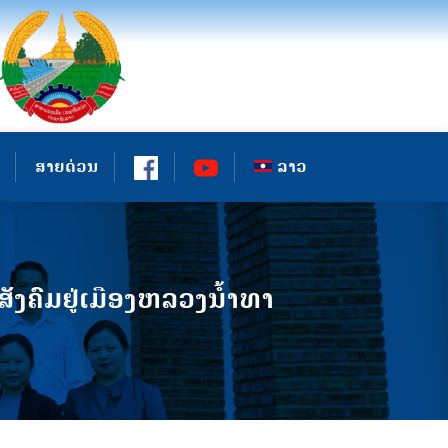
ສາຍດ່ວນ
ລາວ
ຄົມຢູ່ເມືອງຫລວງນ້ຳທາ