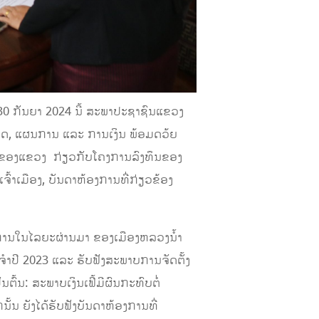
0 ກັນຍາ 2024 ນີ້ ສະພາປະຊາຊົນແຂວງ
ດ, ແຜນການ ແລະ ການເງິນ ພ້ອມດວ້ຍ
ັດຂອງແຂວງ ກ່ຽວກັບໂຄງການລົງທຶນຂອງ
ົ້າເມືອງ, ບັນດາຫ້ອງການທີ່ກ່ຽວຂ້ອງ
ງການໃນໄລຍະຜ່ານມາ ຂອງເມືອງຫລວງນ້ຳ
ຈໍາປີ 2023 ແລະ ຮັບຟັງສະພາບການຈັດຕັ້ງ
ນ: ສະພາບເງິນເຟີ້ມີຜົນກະທົບຕໍ່
ນ ຍັງໄດ້ຮັບຟັງບັນດາຫ້ອງການທີ່