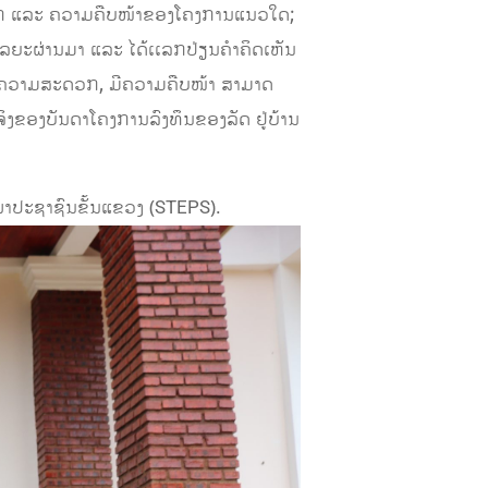
້ງຍາກ ແລະ ຄວາມຄືບໜ້າຂອງໂຄງການແນວໃດ;
ໄລຍະຜ່ານມາ ແລະ ໄດ້ເເລກປ່ຽນຄຳຄິດເຫັນ
ຫ້ມີຄວາມສະດວກ, ມີຄວາມຄືບໜ້າ ສາມາດ
ຈິງຂອງບັນດາໂຄງການລົງທຶນຂອງລັດ ຢູ່ບ້ານ
ພາປະຊາຊົນຂັ້ນແຂວງ (STEPS).