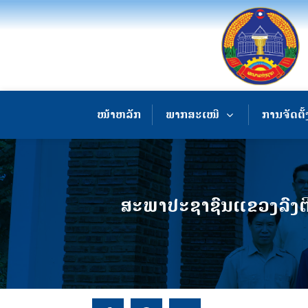
ໜ້າຫລັກ
ພາກສະເໜີ
ການຈັດຕັ້
ສະພາປະຊາຊົນແຂວງລົງຕ