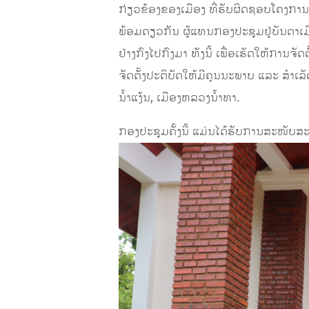
ກ່ຽວຂ້ອງຂອງເມືອງ ທີ່ຮັບຜິດຊອບໂຄງກາ
ພ້ອມດຽວກັນ ຜູ້ແທນກອງປະຊຸມຢູ່ບັນດາເມ
ຢ່າງກົງໄປກົງມາ ທັງນີ້ ເພື່ອເຮັດໃຫ້ກາ
ຈັດຕັ້ງປະຕິບັດໃຫ້ມີຄຸນນະພາບ ແລະ ສໍາເ
ນ້ຳແງ້ນ, ເມືອງຫລວງນ້ຳທາ.
ກອງປະຊຸມຄັ້ງນີ້ ແມ່ນໄດ້ຮັບການສະໜັບ