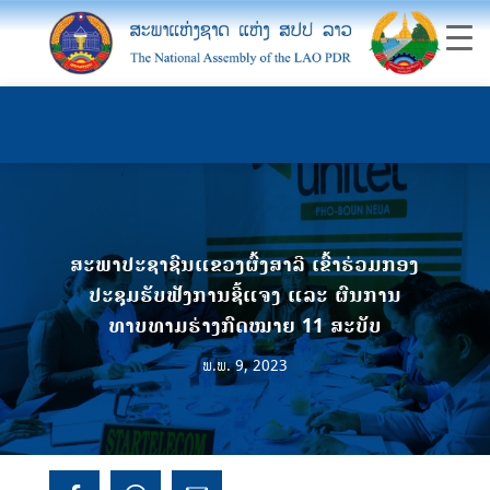
ສະພາປະຊາຊົນແຂວງຜົ້ງສາລີ ເຂົ້າຮ່ວມກອງ
ປະຊຸມຮັບຟັງການຊີ້ແຈງ ແລະ ຜົນການ
ທາບທາມຮ່າງກົດໝາຍ 11 ສະບັບ
ພ.ພ. 9, 2023