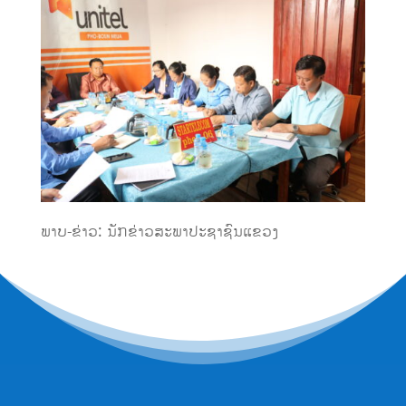
ພາບ-ຂ່າວ: ນັກຂ່າວສະພາປະຊາຊົນແຂວງ