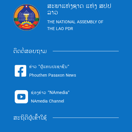
ສະພາແຫ່ງຊາດ ແຫ່ງ ສປປ
ລາວ
THE NATIONAL ASSEMBLY OF
THE LAO PDR
ຕິດຕໍ່ສອບຖາມ
ຂ່າວ "ຜູ້ແທນປະຊາຊົນ"

Phouthen Pasaxon News
ຊ່ອງຂ່າວ "NAmedia"

NAmedia Channel
ສະຖິຕິຜູ້ເຂົ້າໃຊ້