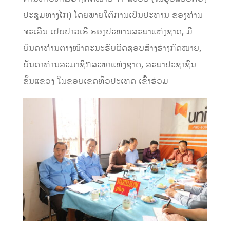
ປະຊຸມທາງໄກ) ໂດຍພາຍໃຕ້ການເປັນປະທານ ຂອງທ່ານ
ຈະເລີນ ເຢຍປາວເຮີ ຮອງປະທານສະພາແຫ່ງຊາດ, ມີ
ບັນດາທ່ານຕາງໜ້າຄະນະຮັບຜິດຊອບສ້າງຮ່າງກົດໝາຍ,
ບັນດາທ່ານສະມາຊິກສະພາແຫ່ງຊາດ, ສະພາປະຊາຊົນ
ຂັ້ນແຂວງ ໃນຂອບເຂດທົ່ວປະເທດ ເຂົ້າຮ່ວມ