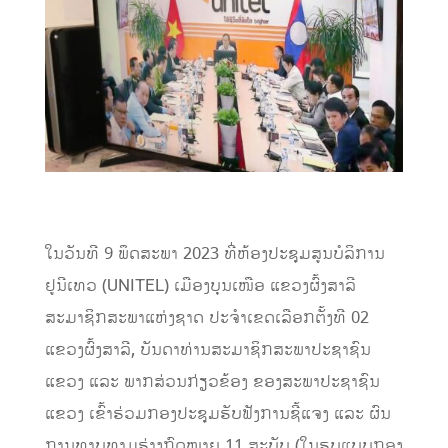
ໃນວັນທີ 9 ພຶດສະພາ 2023 ທີ່ຫ້ອງປະຊຸມສູນບໍລິການ
ຢູນີເທວ (UNITEL) ເມືອງບຸນເໜືອ ແຂວງຜົ້ງສາລີ
ສະມາຊິກສະພາແຫ່ງຊາດ ປະຈໍາເຂດເລືອກຕັ້ງທີ 02
ແຂວງຜົ້ງສາລີ, ບັນດາທ່ານສະມາຊິກສະພາປະຊາຊົນ
ແຂວງ ແລະ ພາກສ່ວນກ່ຽວຂ້ອງ ຂອງສະພາປະຊາຊົນ
ແຂວງ ເຂົ້າຮ່ວມກອງປະຊຸມຮັບຟັງການຊີ້ແຈງ ແລະ ຜົນ
ການທາບທາມຮ່າງກົດໝາຍ 11 ສະບັບ (ໃນຮູບແບບກອງ