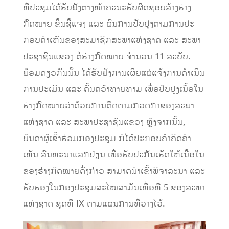
ທີ່ປະຊຸມໄດ້ຮັບຟັງຕາງໜ້າຄະນະຮັບຜິດຊອບສ້າງຮ່າງ
ກົດໝາຍ ຂຶ້ນຊີ້ແຈງ ແລະ ຜົນການປັບປຸງຕາມການປະ
ກອບຄໍາເຫັນຂອງສະມາຊິກສະພາແຫ່ງຊາດ ແລະ ສະພາ
ປະຊາຊົນແຂວງ ຕໍ່ຮ່າງກົດໝາຍ ຈໍານວນ 11 ສະບັບ.
ພ້ອມດຽວກັນນັ້ນ ໄດ້ຮັບຟັງການເຜີຍແຜ່ແຈ້ງການດໍາເນີນ
ການປະເມີນ ແລະ ຄົ້ນຄວ້າທາບທາມ ເພື່ອປັບປຸງເນື້ອໃນ
ຮ່າງກົດໝາຍວ່າດ້ວຍການຕິດຕາມກວດກາຂອງສະພາ
ແຫ່ງຊາດ ແລະ ສະພາປະຊາຊົນແຂວງ ຫຼັງຈາກນັ້ນ,
ບັນດາຜູ້ເຂົ້າຮ່ວມກອງປະຊຸມ ກໍໄດ້ປະກອບຄໍາຄິດຄໍາ
ເຫັນ ສົນທະນາແລກປ່ຽນ ເພື່ອຮັບປະກັນເຮັດໃຫ້ເນື້ອໃນ
ຂອງຮ່າງກົດໝາຍດັ່ງກ່າວ ສາມາດນໍາເຂົ້າພິຈາລະນາ ແລະ
ຮັບຮອງໃນກອງປະຊຸມສະໄໝສາມັນເທື່ອທີ 5 ຂອງສະພາ
ແຫ່ງຊາດ ຊຸດທີ IX ຕາມແຜນການທີ່ວາງໄວ້.