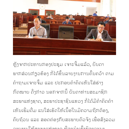
ຫຼັງຈາກປະທານກອງປະຊຸມ ເຈາະຈີ້ມແລ້ວ, ບັນດາ
ພາກສ່ວນກ່ຽວຂ້ອງ ກໍ່ໄດ້ຂຶ້ນລາຍງານການຄົ້ນຄວ້າ ຕາມ
ຄໍາຖາມເຈາະຈີ້ມ ແລະ ປະກອບຄໍາຄິດເຫັນໃສ່ຮ່າງ
ກົດໝາຍ ດັ່ງກ່າວ ນອກຈາກນີ້ ບັນດາທ່ານສະມາຊິກ
ສະພາແຫ່ງຊາດ, ສະພາປະຊາຊົນແຂວງ ກໍ່ໄດ້ມີຄໍາຄິດຄໍາ
ເຫັນເພີ່ມຕື່ມ ແນໃສ່ເຮັດໃຫ້ເນື້ອໃນມີຄວາມຖືກຕ້ອງ,
ຄົບຖ້ວນ ແລະ ສອດຄ່ອງກັບສະພາບຕົວຈິງ ເພື່ອສັງລວມ
ລາຍງານໃຫ້ສະພາແຫ່ງຊາດ ທີ່ຈະນໍາເຂົ້າພິຈາລະນາ