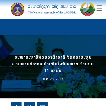
ສະພາປະຊາຊົນແຂວງຜົ້ງສາລີ ຈັດກອງປະຊຸມ
ທາມທາມປະກອບຄໍາເຫັນໃສ່ກົດໝາຍ ຈໍານວນ
11 ສະບັບ
ມ.ສ. 28, 2023