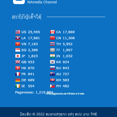
NAmedia Channel
ສະຖິຕິຜູ້ເຂົ້າໃຊ້
ລິຂະສິດ © 2022 ສະພາແຫ່ງຊາດ ແຫ່ງ ສປປ ລາວ THE