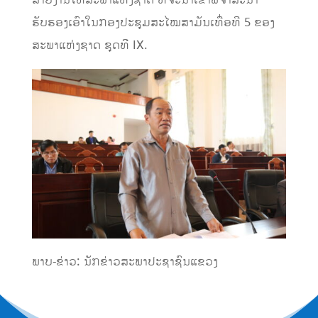
ຮັບຮອງເອົາໃນກອງປະຊຸມສະໄໝສາມັນເທື່ອທີ 5 ຂອງ
ສະພາແຫ່ງຊາດ ຊຸດທີ IX.
ພາບ-ຂ່າວ: ນັກຂ່າວສະພາປະຊາຊົນແຂວງ