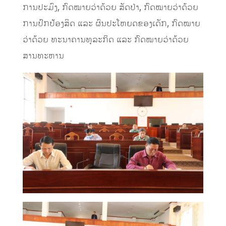
ການປະມົງ, ກົດໝາຍວ່າດ້ວຍ ສັດປ່າ, ກົດໝາຍວ່າດ້ວຍ
ການປົກປ້ອງສິດ ແລະ ຜົນປະໂຫຍດຂອງເດັກ, ກົດໝາຍ
ວ່າດ້ວຍ ທະນາຄານທຸລະກິດ ແລະ ກົດໝາຍວ່າດ້ວຍ
ສານທະຫານ