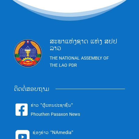
ສະພາແຫ່ງຊາດ ແຫ່ງ ສປປ
ລາວ
THE NATIONAL ASSEMBLY OF
THE LAO PDR
ຕິດຕໍ່ສອບຖາມ
ຂ່າວ "ຜູ້ແທນປະຊາຊົນ"

Phouthen Pasaxon News
ຊ່ອງຂ່າວ "NAmedia"
