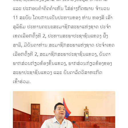
ແລະ ປະກອບຄໍາຄິດຄໍາເຫັນ ໃສ່ຮ່າງກົດໝາຍ ຈໍານວນ
11 ສະບັບ ໂດຍການເປັນປະທານຂອງ ທ່ານ ທອງສີ ເສົາ
ສຸລິພົມ ປະທານຄະນະສະມາຊິກສະພາແຫ່ງຊາດ ປະຈໍາ
ເຂດເລືອກຕັ້ງທີ 2, ປະທານສະພາປະຊາຊົນແຂວງ ຜົ້ງ
ສາລີ, ມີບັນດາທ່ານ ສະມາຊິກສະພາແຫ່ງຊາດ ປະຈໍາເຂດ
ເລືອກຕັ້ງທີ 2, ສະມາຊິກສະພາປະຊາຊົນແຂວງ, ບັນດາ
ພາກສ່ວນກ່ຽວຂ້ອງຂັ້ນແຂວງ, ພາກສ່ວນກ່ຽວຂ້ອງຂອງ
ສະພາປະຊາຊົນແຂວງ ແລະ ບັນດາລັດວິສາຫະກິດ
ເຂົ້າຮ່ວມ.