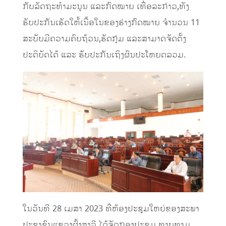
ກັບລັດຖະທຳມະນູນ ແລະກົດໝາຍ ເທື່ອລະກ່າວ,ທັງ
ຮັບປະກັນເຮັດໃຫ້້ເນື້ອໃນຂອງຮ່າງກົດໝາຍ ຈຳນວນ 11
ສະບັບມີຄວາມຄົບຖ້ວນ,ຮັດກຸ່ມ ແລະສາມາດຈັດຕັ້ງ
ປະຕິບັດໄດ້ ແລະ ຮັບປະກັນເຖິງຜົນປະໂຫຍດລວມ.
ໃນວັນທີ 28 ເມສາ 2023 ທີ່ຫ້ອງປະຊຸມໃຫຍ່ຂອງສະພາ
ປະຊາຊົນແຂວງຜົ້ງສາລີ ໄດ້ຈັດກອງປະຊຸມ ທາບທາມ