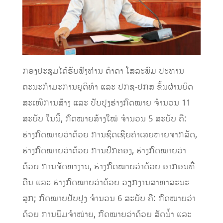
ກອງປະຊຸມໄດ້ຮັບຟັງທ່ານ ຄໍາດາ ໂສລະພົມ ປະທານ
ຄະນະກໍາມະການຍຸຕິທໍາ ແລະ ປກຊ-ປກສ ຂຶ້ນຜ່ານບົດ
ສະເໜີການສ້າງ ແລະ ປັບປຸງຮ່າງກົດໝາຍ ຈໍານວນ 11
ສະບັບ ໃນນີ້, ກົດໝາຍສ້າງໃໝ່ ຈໍານວນ 5 ສະບັບ ຄື:
ຮ່າງກົດໝາຍວ່າດ້ວຍ ການຊົດເຊີຍຄ່າເສຍຫາຍຈາກລັດ,
ຮ່າງກົດໝາຍວ່າດ້ວຍ ການປົກຄອງ, ຮ່າງກົດໝາຍວ່າ
ດ້ວຍ ການຈັດຫາງານ, ຮ່າງກົດໝາຍວ່າດ້ວຍ ອາກອນທີ່
ດີນ ແລະ ຮ່າງກົດໝາຍວ່າດ້ວຍ ວຽກງານສາທາລະນະ
ສຸກ; ກົດໝາຍປັບປຸງ ຈໍານວນ 6 ສະບັບ ຄື: ກົດໝາຍວ່າ
ດ້ວຍ ການພິມຈໍາໜ່າຍ, ກົດໝາຍວ່າດ້ວຍ ສັດນໍ້າ ແລະ