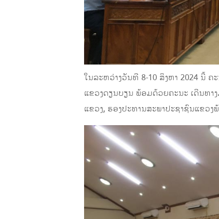
ໃນ
ລະຫວ່າງວັນທີ
8-10
ສິງຫາ
2024
ນີ້ ຄ
ແຂວງດຽນບຽນ ພ້ອມດ້ວຍຄະນະ
ເດີນທາ
ແຂວງ
,
ຮອງປະທານສະພາປະຊາຊົນແຂວງ
ພ