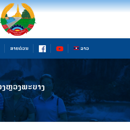
ສາຍດ່ວນ
ລາວ
ວງຫຼວງພະບາງ