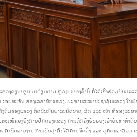
ແຂວງດຽນບຽນ
ມາຢ້ຽມຢາມ
ຫຼວງພະບາງຄັ້ງນີ້
ກໍ
ໄດ້
ເຂົ້າຮ່ວມ
ພົບປະແ
ັນ ເທບພະຈັນ ຮອງເລຂາພັກແຂວງ
,
ປະທານສະພາປະຊາຊົນແຂວງ
ໃນພິ
ັງຄົມຂອງແຂວງ
ຕິດພັນກັບພາລະບົດບາດ
,
ສິດ ແລະ
ໜ້າ
ທີ່ຂອງສະພ
ສະເໜີຂອງອົງການປົກຄອງແຂວງ
ການຕົກລົງຮັບຮອງເອົາບັນຫາສຳຄັ
ດກາບົດລາຍງານ
ການປັບປຸງກົງຈັກການຈັດຕັ້ງ ແລະ ບຸກຄະລາກອນ
ຂ