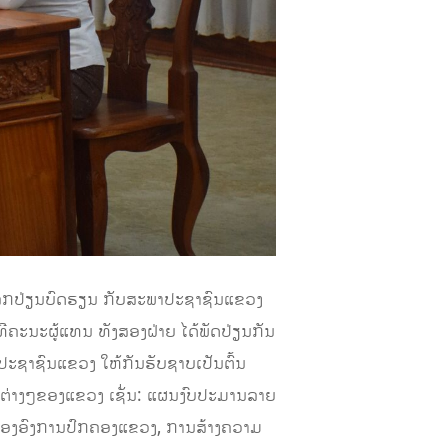
ລກປ່ຽນບົດຮຽນ
ກັບສະພາປະຊາຊົນແຂວງ
ທີ
ຄະນະຜູ້ແທນ
ທັງສອງຝ່າຍ ໄດ້ພັດປ່ຽນກັນ
າປະຊາຊົນແຂວງ
ໃຫ້ກັນຮັບຊາບ
ເປັນຕົ້ນ
ນຕ່າງໆຂອງແຂວງ ເຊັ່ນ: ແຜນງົບປະມານລາຍ
ອງອົງການປົກຄອງແຂວງ
,
ການ
ສ້າງຄວາມ