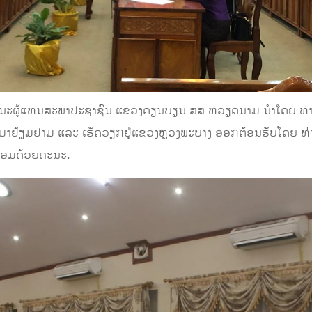
ະນະຜູ້ແທນສະພາປະຊາຊົນ ແຂວງດຽນບຽນ ສສ ຫວຽດນາມ ນຳໂດຍ ທ່າ
ງມາຢ້ຽມຢາມ ແລະ
ເຮັດວຽກຢູ່ແຂວງຫຼວງພະບາງ
ອອກ
ຕ້ອນຮັບ
ໂດຍ
ທ່
້ອມດ້ວຍຄະນະ
.