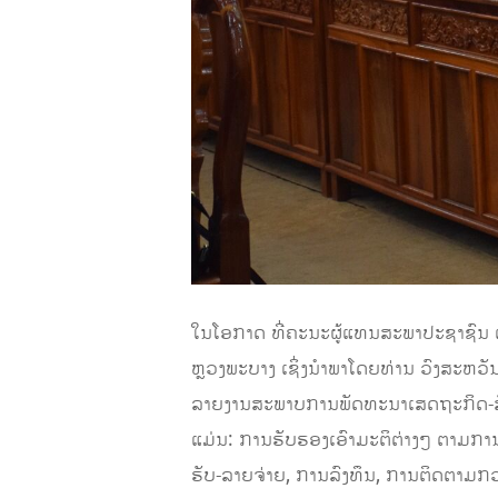
ໃນ
ໂອກາດ
ທີ່
ຄະນະຜູ້ແທນສະພາປະຊາຊົນ
ຫຼວງພະບາງ
ເຊິ
ງນໍາພາ
ໂດຍທ່ານ ວົງສະຫວ
ລາຍງານສະພາບການພັດທະນາເສດຖະກິດ-ສ
ແມ່ນ
: ການຮັບຮອງເອົາມະຕິຕ່າງໆ
ຕາມການ
ຮັບ-ລາຍຈ່າຍ
,
ການລົງທຶນ
,
ການຕິດຕາມກວ