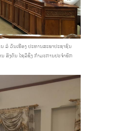
ນ ລໍ
ວັນເຟືອງ ປະທານສະພາປະຊາຊົນ
ານ ສິງຕັນ ໄຊລືຊົ
ງ ກຳມະການປະຈຳພັກ