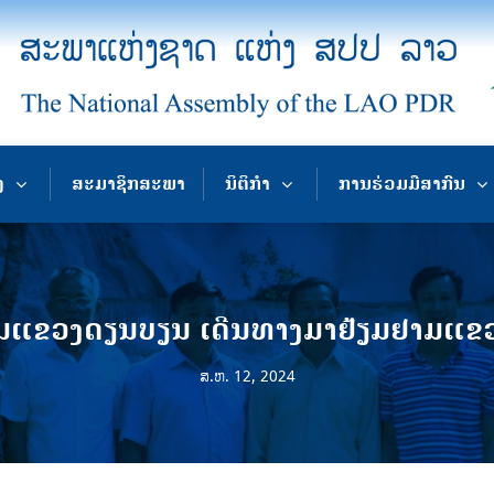
ງ
ສະມາຊິກສະພາ
ນິຕິກຳ
ການຮ່ວມມືສາກົນ
ນແຂວງດຽນບຽນ ເດີນທາງມາຢ້ຽມຢາມແຂ
ສ.ຫ. 12, 2024