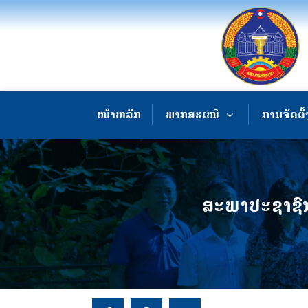
ໜ້າຫລັກ
ພາກສະເໜີ
ການຈັດຕັ້
ສະພາປະຊາຊົ