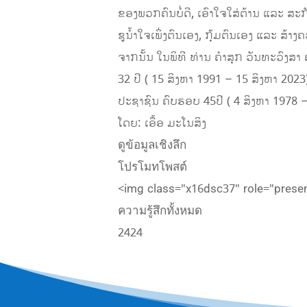
ຂອງພວກຄົນບໍ່ດີ, ເອົາໃຈໃສ່ຕ້ານ ແລະ ສະກັ
ຊູນ້ຳໃຈເພິ່ງຕົນເອງ, ກຸ້ມຕົນເອງ ແລະ 
ຈາກນັ້ນ ໃນພິທີ ທ່ານ ຄໍາສຸກ ວັນທະວົງ
32 ປີ ( 15 ສິງຫາ 1991 – 15 ສິງຫາ 202
ປະຊາຊົນ ຄົບຮອບ 45ປີ ( 4 ສິງຫາ 1978 –
ໂດຍ: ເອື້ອ ມະໂນສິງ
ดูข้อมูลเชิงลึก
โปรโมทโพสต์
<img class="x16dsc37" role="present
ความรู้สึกทั้งหมด
24
24