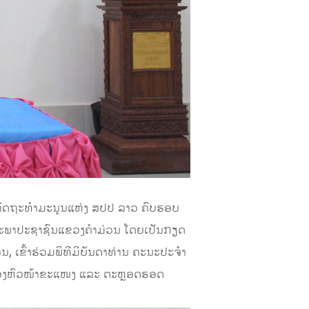
ລັດຖະທຳມະນູນແຫ່ງ ສປປ ລາວ ຄົບຮອບ
ຸມສະພາປະຊາຊົນແຂວງຄໍາມ່ວນ ໂດຍເປັນກຽດ
ຂົ້າຮ່ວມພິທີມີບັນດາທ່ານ ຄະນະປະຈໍາ
ຮອງຫົວໜ້າຂະແໜງ ແລະ ຕະຫຼອດຮອດ