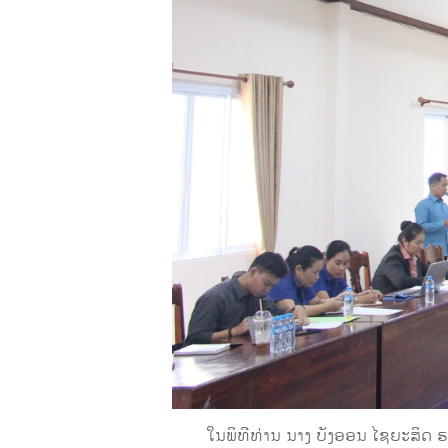
ໃນພິທີທ່ານ ນາງ ບັງອອນ ໄຊຍະສິດ ຮອງ