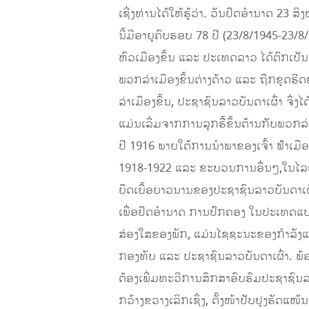
ເຊີ່ງທ່ານໄດ້ໃຫ້ຮູ້ວ່າ. ວັນຢຶດອຳນາດ 
ນີ້ມີອາຍຸຄົບຮອບ 78 ປີ (23/8/1945-23
ຫົວເມືອງຂຶ້ນ ແລະ ປະເທດລາວ ໄດ້ຕົກເປັນ
ພວກລ່າເມືອງຂຶ້ນຕ່າງດ້າວ ແລະ ຖືກຂູດຮ
ລ່າເມືອງຂຶ້ນ, ປະຊາຊົນລາວບັນດາເຜົ່າ ຈຶ່
ແມ່ນເລີ່ມຈາກການລຸກຮື້ຂຶ້ນຕ້ານກັບພວກ
ປີ 1916 ພາຍໃຕ້ການນຳພາຂອງເຈົ້າ ຟ້າເມືອ
1918-1922 ແລະ ຂະບວນການອື່ນໆ,ໃນໄລຍະ
ຍືດເຍື້ອຍາວນານຂອງປະຊາຊົນລາວບັນດາເຜ
ເພື່ອຢຶດອຳນາດ ການປົກຄອງ ໃນປະເທດແບບ “
ສ່ອງໃສຂອງພັກ, ແມ່ນໄຊຊະນະຂອງກຳລັງແຮ
ກອງທັບ ແລະ ປະຊາຊົນລາວບັນດາເຜົ່າ. ພ້ອມ
ຕ້ອງເພີ່ມທະວີການສຶກສາອົບຮົມປະຊາຊົນລາວບ
ກວ້າງຂວາງເລິກເຊິ່ງ, ຕັ້ງໜ້າປັບປຸງຮັດແ