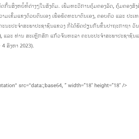
ດກັ້ນສິ່ງຫຍໍ້ທໍ້ຕ່າງໆໃນສັງຄົມ. ເພີ່ມທະວີການຄຸ້ມຄອງລັດ, ຄຸ້ມຄອງ
ສ້າງຄວາມເຂັ້ມແຂງດ້ວຍຕົນເອງ ເພື່ອພັດທະນາຕົນເອງ, ຄອບຄົວ ແລະ 
ສາ ຄະນະປະຈໍາສະພາປະຊາຊົນແຂວງ ກໍ່ໄດ້ພັດປ່ຽນກັນຂື້ນປາຖະກາຖາ
3), ແລະ ທ່ານ ສະເຫຼີກສັກ ແກ້ວຈັນທະລາ ຄະນະປະຈໍາສະພາປະຊາຊົນແຂວງ
 4 ສິງຫາ 2023).
ation" src="data:;base64, ” width=”18″ height=”18″ />