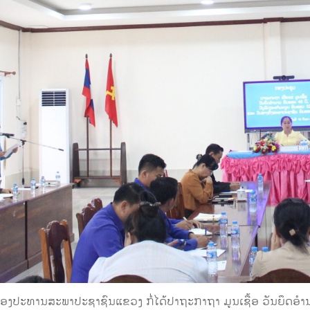
ປະທານສະພາປະຊາຊົນແຂວງ ກໍ່ໄດ້ປາຖະກາຖາ ມູນເຊື້ອ ວັນຍຶດອໍາ