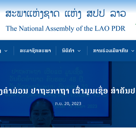
ງ
ສະມາຊິກສະພາ
ນິຕິກຳ
ການຮ່ວມມືສາກົນ
ໍາມ່ວນ ປາຖະກາຖາ ເລົ່າມູນເຊື່ອ ສຳຄັ
ກ.ຍ. 20, 2023