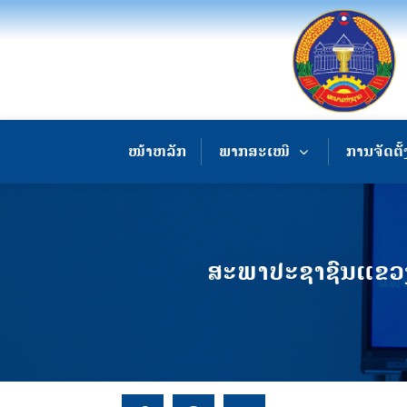
ໜ້າຫລັກ
ພາກສະເໜີ
ການຈັດຕັ້
ສະພາປະຊາຊົນແຂວງຄ