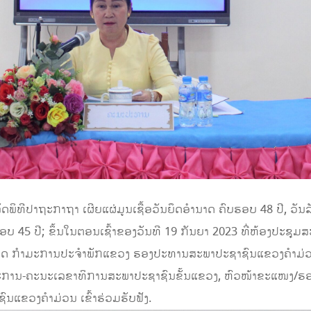
ີປາຖະກາຖາ ເຜີຍແຜ່ມູນເຊື້ອວັນຍຶດອຳນາດ ຄົບຮອບ 48 ປີ, ວັນ
ບຮອບ 45 ປີ; ຂຶ້ນໃນຕອນເຊົ້າຂອງວັນທີ 19 ກັນຍາ 2023 ທີ່ຫ້ອງປະຊ
ດ ກຳມະການປະຈໍາພັກແຂວງ ຮອງປະທານສະພາປະຊາຊົນແຂວງຄໍາມ່ວນ, ເ
ມະການ-ຄະນະເລຂາທິການສະພາປະຊາຊົນຂັ້ນແຂວງ, ຫົວໜ້າຂະແໜງ/
ຂວງຄໍາມ່ວນ ເຂົ້າຮ່ວມຮັບຟັງ.