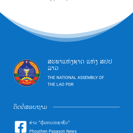
ສະພາແຫ່ງຊາດ ແຫ່ງ ສປປ
ລາວ
THE NATIONAL ASSEMBLY OF
THE LAO PDR
ຕິດຕໍ່ສອບຖາມ
ຂ່າວ "ຜູ້ແທນປະຊາຊົນ"

Phouthen Pasaxon News