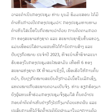
ວາລະດໍາເນີນກອງປະຊຸມ ທ່ານ ບຸນມີ ພິມມະສອນ ໄດ້ມີ
ຄໍາເຫັນກ່າວເປີດກອງປະຊຸມວ່າ: ກອງປະຊຸມທາບທາມ
ຄໍາເຫັນໃສ່ເນື້ອໃນກົດໝາຍວ່າດ້ວຍ ການຕິດຕາມກວດ
ກາ ຂອງສະພາແຫ່ງຊາດ ແລະ ສະພາປະຊາຊົນຂັ້ນແຂວງ,
ແມ່ນເພື່ອແນ່ໃສ່ຕາມແຜນທີ່ໄດ້ກຳນົດການສ້າງ ແລະ
ປັບປຸງກົດໝາຍ ປະຈໍາປີ 2023, ທີຈະນໍາເຂົ້າພິຈາລະນາ
ຮັບຮອງໃນກອງປະຊຸມສະໄໝສາມັນ ເທື່ອທີ 6 ຂອງ
ສະພາແຫ່ງຊາດ IX ທີ່ຈະມາເຖິງນີ້, ເພື່ອເຮັດໃຫ້ການຄົ້ນ
ຄວ້າ, ປັບປຸງກົດໝາຍສະບັບດັ່ງກ່າວມີເນື້ອໃນເລິກເຊິ່ງ,
ແທດເໝາະກັບສະພາບຄວາມເປັນຈິງ. ທ່ານ ຮຽກຮ້ອງມາ
ຍັງຜູ້ແທນເຂົ້າຮ່ວມກອງປະຊຸມຈົ່ງສຸມໃສ່ ຄົ້ນຄວ້າປະ
ກອບຄໍາຄິດຄໍາເຫັນຢ່າງກົງໄປກົງມາດ້ວຍເຫດຜົນ ແລະ
ປະສົບການທີ່ໄດ້ຈັດຕັ້ງປະຕິບັດຜ່ານມາໃນວຽກງານຕົວ