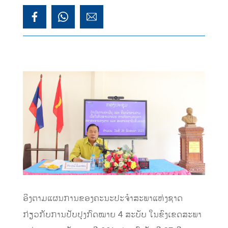
ອີງຕາມແຜນການຂອງຄະນະປະຈໍາສະພາແຫ່ງຊາດ
ກ່ຽວກັບການປັບປຸງກົດໝາຍ 4 ສະບັບ ໃນຂົງເຂດສະພາ