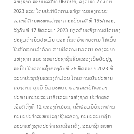
ແຫ່ງຊາດ ສະບັບເລກທີ 06/ຄປຈ, ລົງວັນທີ 27 ມີນາ
2023 ແລະ ໂດຍປະຕິບັດຕາມແຈ້ງການຂອງຄະນະ
ເລຂາທິການສະພາແຫ່ງຊາດ ສະບັບເລກທີ 195/ຄລສ,
ລົງວັນທີ 17 ພຶດສະພາ 2023 ກ່ຽວກັບແຈ້ງການເປີດກອງ
ປະຊຸມດໍາເນີນປະເມີນ ແລະ ຄົ້ນຄວ້າທາບທາມ ໃສ່ເນື້ອ
ໃນກົດໝາຍວ່າດ້ວຍ ການຕິດຕາມກວດກາ ຂອງສະພາ
ແຫ່ງຊາດ ແລະ ສະພາປະຊາຊົນຂັ້ນແຂວງເພື່ອປັບປຸງ,
ສະນັ້ນ ໃນຕອນເຊົ້າຂອງວັນທີ 26 ພຶດສະພາ 2023 ທີ່
ສະພາປະຊາຊົນແຂວງຄໍາມ່ວນ ໂດຍການເປັນປະທານ
ຂອງທ່ານ ບຸນມີ ພິມມະສອນ ຮອງເລຂາພັກແຂວງ
ປະທານຄະນະສະມາຊິກສະພາແຫ່ງຊາດ ປະຈໍາເຂດ
ເລືອກຕັ້ງທີ 12 ແຂວງຄໍາມ່ວນ, ເຂົ້າຮ່ວມມີບັນດາທ່ານ
ຄະນະປະຈໍາສະພາປະຊາຊົນແຂວງ, ຄະນະສະມາຊິກ
ສະພາແຫ່ງຊາດປະຈໍາເຂດເລືອກຕັ້ງ, ສະມາຊິກສະພາ