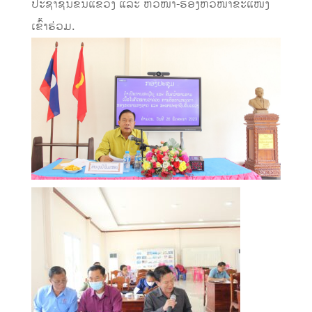
ປະຊາຊົນຂັ້ນແຂວງ ແລະ ຫົວໜ້າ-ຮອງຫົວໜ້າຂະແໜງ
ເຂົ້າຮ່ວມ.