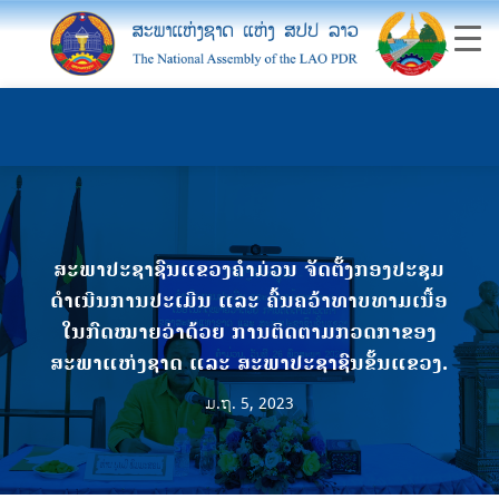
ສະພາປະຊາຊົນແຂວງຄໍາມ່ວນ ຈັດຕັ້ງກອງປະຊຸມ
ດຳເນີນການປະເມີນ ແລະ ຄົ້ນຄວ້າທາບທາມເນື້ອ
ໃນກົດໝາຍວ່າດ້ວຍ ການຕິດຕາມກວດກາຂອງ
ສະພາແຫ່ງຊາດ ແລະ ສະພາປະຊາຊົນຂັ້ນແຂວງ.
ມ.ຖ. 5, 2023