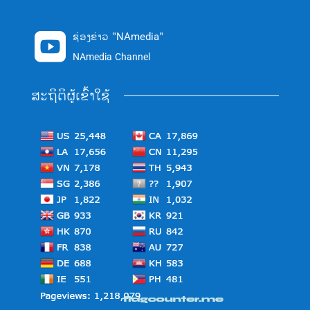
ຊ່ອງຂ່າວ "NAmedia"

NAmedia Channel
ສະຖິຕິຜູ້ເຂົ້າໃຊ້