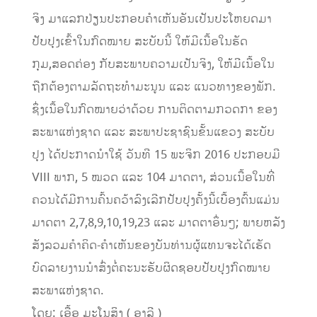
ຈິງ ມາແລກປ່ຽນປະກອບຄໍາເຫັນອັນເປັນປະໂຫຍດມາ
ປັບປຸງເຂົ້າໃນກົດໝາຍ ສະບັບນີ້ ໃຫ້ມີເນື້ອໃນຮັດ
ກຸມ,ສອດຄ່ອງ ກັບສະພາບຄວາມເປັນຈິງ, ໃຫ້ມີເນື້ອໃນ
ຖືກຕ້ອງຕາມລັດຖະທຳມະນູນ ແລະ ແນວທາງຂອງພັກ.
ຊຶ່ງເນື້ອໃນກົດໝາຍວ່າດ້ວຍ ການຕິດຕາມກວດກາ ຂອງ
ສະພາແຫ່ງຊາດ ແລະ ສະພາປະຊາຊົນຂັ້ນແຂວງ ສະບັບ
ປຸງ ໄດ້ປະກາດນຳໃຊ້ ວັນທີ 15 ພະຈິກ 2016 ປະກອບມີ
VIII ພາກ, 5 ໝວດ ແລະ 104 ມາດຕາ, ສ່ວນເນື້ອໃນທີ່
ຄວນໄດ້ມີການຄົ້ນຄວ້າລົງເລີກປັບປຸງຄັ້ງນີ້ເບື້ອງຕົ້ນແມ່ນ
ມາດຕາ 2,7,8,9,10,19,23 ແລະ ມາດຕາອຶ່ນໆ; ພາຍຫລັງ
ສັງລວມຄໍາຄິດ-ຄໍາເຫັນຂອງບັນທ່ານຜູ້ແທນຈະໄດ້ເຮັດ
ບົດລາຍງານນຳສົ່ງຕໍ່ຄະນະຮັບຜິດຊອບປັບປຸງກົດໝາຍ
ສະພາແຫ່ງຊາດ.
ໂດຍ: ເອື້ອ ມະໂນສິງ ( ອາລີ )