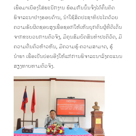
ເພື່ອມາເຍືອງໃສ່ພະນັກງານ ພ້ອມກັນນັ້ນຈົ່ງໄດ້ຄົ້ນຄິດ
ພິຈາລະນາຢ່າງຮອບດ້ານ, ນໍາ​ໃຊ້​ສິດ​ປະຊາທິປະ​ໄຕດ້ວຍ
ຄວາມຮັບຜິດຊອບສູງເພື່ອຊອກໃຫ້ເຫັນບຸກຄົນຜູ້ທີ່ດີເດັ່ນ
ຈາກຂະບວນການຕົວຈິງ, ມີຄຸນສົມບັດສິນທຳປະຕິວັດ, ມີ​
ຄວາມ​ຕື່ນ​ຕົວ​ຫ້າວຫັນ, ມີ​ຄວາມ​ຮູ້-ຄວາມ​ສາມາດ, ຮູ້
ນຳພາ ເພື່ອເປັນ​ບ່ອນ​ອີງ​ໃຫ້​ແກ່​ການ​ພິຈາລະນາ​ລົງ​ຄະ​ແນນ​
ສຽງທາບທາມຕົວຈິງ.