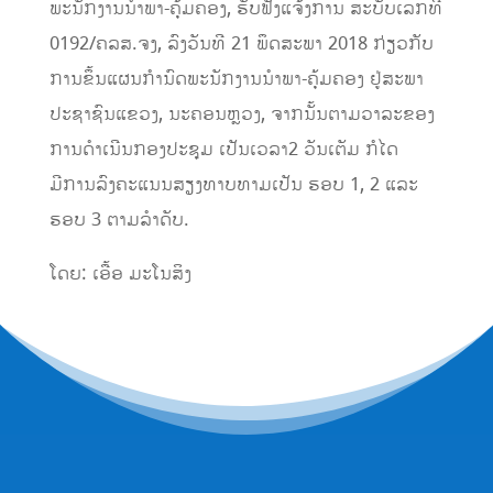
ພະນັກງານນຳພາ-ຄຸ້ມຄອງ, ຮັບຟັງແຈ້ງການ ສະບັບເລກທີ
0192/ຄລສ.ຈງ,​ ລົງວັນທີ 21 ພຶດສະພາ 2018 ກ່ຽວກັບ
ການຂຶ້ນແຜນກຳນົດພະນັກງານນໍາພາ-ຄຸ້ມຄອງ ຢູ່ສະພາ
ປະຊາຊົນແຂວງ, ນະຄອນຫຼວງ, ຈາກນັ້ນຕາມວາລະຂອງ
ການດໍາເນີນກອງປະຊຸມ ເປັນເວລາ2 ວັນເຕັມ ກໍໄດ
ມີການລົງຄະແນນສຽງທາບທາມເປັນ ຮອບ 1, 2 ແລະ
ຮອບ 3 ຕາມລຳດັບ.
ໂດຍ: ເອື້ອ ມະໂນສິງ