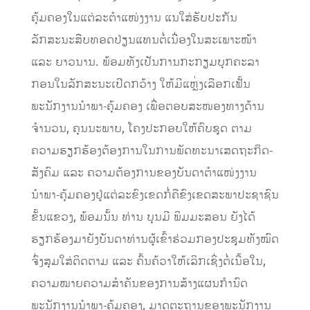
ຄຸ້ມຄອງໃນແຕ່ລະຕຳແໜ່ງງານ ແນໃສ່ຮັບປະກັນ
ລັກສະນະສືບທອດປ່ຽນແທນຕໍ່ເນື່ອງໃນສະເພາະໜ້າ
ແລະ ຍາວນານ. ພ້ອມທັງເປັນການກະກຽມບຸກຄະລາ
ກອນໃນລັກສະນະເປີດກວ້າງ ໃຫ້ມີແຫຼ່ງເລືອກເຟັ້ນ
ພະນັກງານນຳພາ-ຄຸ້ມຄອງ ເພື່ອຕອບສະໜອງທາງດ້ານ
ຈຳນວນ, ຄຸນນະພາບ, ໂຄງປະກອບໃຫ້ຄົບຊຸດ ຕາມ​
ຄວາມ​ຮຽກຮ້ອງ​ຕ້ອງການ​​ໃນ​ການ​ພັດທະນາ​ເສດຖະກິດ-
ສັງຄົມ ​ແລະ ຄວາມ​ຕ້ອງການ​ຂອງ​ບັນດາ​ຕຳ​ແໜ່​ງງານ​
ນຳພາ-ຄຸ້ມ​ຄອງ​ຢູ່ແຕ່ລະຂົງເຂດກໍ່ຄືຂົງເຂດສະພາປະຊາຊົນ
ຂັ້ນແຂວງ, ພ້ອມນັ້ນ ທ່ານ ບຸນມີ ພິມມະສອນ ຍັງໄດ້
ຮຽກຮ້ອງ​ມາ​ຍັງ​ບັນດາ​ທ່ານຜູ້ເຂົ້າຮ່ວມກອງປະຊຸມທັງໝົດ
ຈົ່ງສຸມໃສ່ຕິດຕາມ ແລະ ຄົ້ນຄ້ວາໃຫ້ເລິກເຊິ່ງຕໍ່ເນື້ອໃນ,
ຄວາມໝາຍຄວາມສໍາຄັນຂອງການສ້າງແຜນກຳນົດ
ພະນັກງານນຳພາ-ຄຸ້ມຄອງ, ມາດຕະຖານຂອງພະນັກງານ