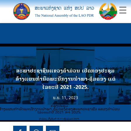
ສະພາປະຊາຊົນແຂວງຄໍາມ່ວນ ເປີດກອງປະຊຸມ
ສ້າງແຜນກຳນົດພະນັກງານນຳພາ-ຄຸ້ມຄອງ ແຕ່
ໄລຍະປີ 2021 -2025.
ພ.ພ. 11, 2023