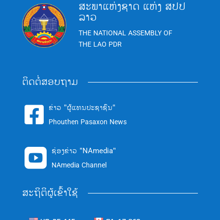
ສະພາແຫ່ງຊາດ ແຫ່ງ ສປປ
ລາວ
THE NATIONAL ASSEMBLY OF
THE LAO PDR
ຕິດຕໍ່ສອບຖາມ
ຂ່າວ "ຜູ້ແທນປະຊາຊົນ"

Phouthen Pasaxon News
ຊ່ອງຂ່າວ "NAmedia"

NAmedia Channel
ສະຖິຕິຜູ້ເຂົ້າໃຊ້