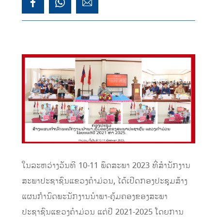
ໃນລະຫວ່າງວັນທີ 10-11 ພຶດສະພາ 2023 ທີ່ສໍານັກງານ
ສະພາປະຊາຊົນແຂວງຄໍາມ່ວນ, ໄດ້ເປີດກອງປະຊຸມສ້າງ
ແຜນກຳນົດພະນັກງານນຳພາ-ຄຸ້ມຄອງຂອງສະພາ
ປະຊາຊົນແຂວງຄໍາມ່ວນ ແຕ່ປີ 2021-2025 ໂດຍການ