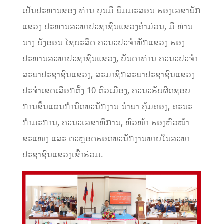
ເປັນປະທານຂອງ ທ່ານ ບຸນມີ ພິມມະສອນ ຮອງເລຂາພັກ
ແຂວງ ປະທານສະພາປະຊາຊົນແຂວງຄໍາມ່ວນ, ມີ ທ່ານ
ນາງ ບັງອອນ ໄຊຍະສິດ ຄະນະປະຈໍາພັກແຂວງ ຮອງ
ປະທານສະພາປະຊາຊົນແຂວງ, ບັນດາທ່ານ ຄະນະປະຈໍາ
ສະພາປະຊາຊົນແຂວງ, ສະມາຊິກສະພາປະຊາຊົນແຂວງ
ປະຈໍາເຂດເລືອກຕັ້ງ 10 ຕົວເມືອງ, ຄະນະຮັບຜິດຊອບ
ການຂຶ້ນແຜນກໍານົດພະນັກງານ ນຳພາ-ຄຸ້ມຄອງ, ຄະນະ
ກຳມະການ, ຄະນະເລຂາທິການ, ຫົວໜ້າ-ຮອງຫົວໜ້າ
ຂະແໜງ ແລະ ຕະຫຼອດຮອດພະນັກງານພາຍໃນສະພາ
ປະຊາຊົນແຂວງເຂົ້າຮ່ວມ.