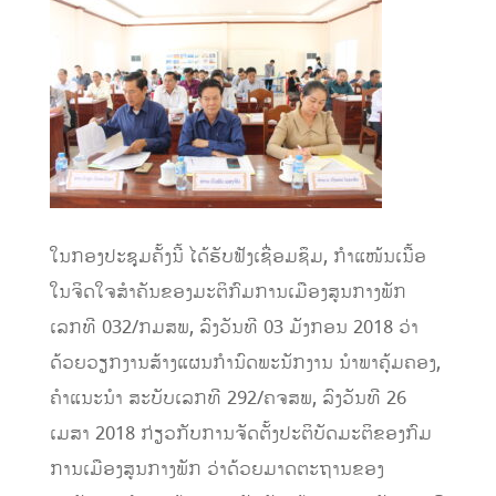
ໃນກອງປະຊຸມຄັ້ງນີ້ ໄດ້ຮັບຟັງເຊື່ອມຊຶມ, ກຳແໜ້ນເນື້ອ
ໃນຈິດໃຈສຳຄັນຂອງມະຕິກົມການເມືອງສູນກາງພັກ
ເລກທີ 032/ກມສພ, ລົງວັນທີ 03 ມັງກອນ 2018 ວ່າ
ດ້ວຍວຽກງານສ້າງແຜນກໍານົດພະນັກງານ ນໍາພາຄຸ້ມຄອງ,
ຄໍາແນະນຳ ສະບັບເລກທີ 292/ຄຈສພ, ລົງວັນທີ 26
ເມສາ 2018 ກ່ຽວກັບການຈັດຕັ້ງປະຕິບັດມະຕິຂອງກົມ
ການເມືອງສູນກາງພັກ ວ່າດ້ວຍມາດຕະຖານຂອງ