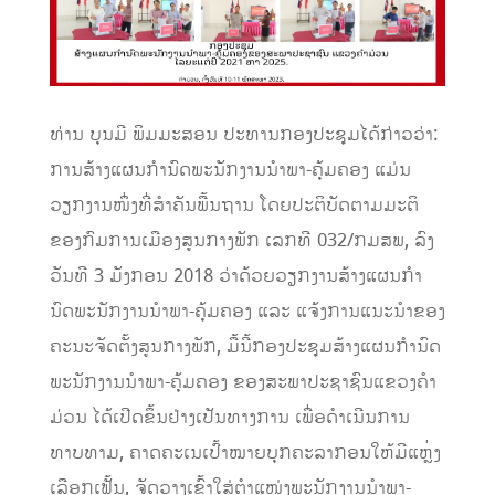
ທ່ານ ບຸນມີ ພິມມະສອນ ປະທານກອງປະຊຸມໄດ້ກ່າວວ່າ:
ການ​ສ້າງ​ແຜນ​ກຳນົດ​ພະນັກງານນຳພາ-ຄຸ້ມຄອງ ແມ່ນ​
ວຽກ​ງານ​ໜຶ່ງ​ທີ່​ສຳຄັນພື້ນຖານ ໂດຍປະຕິບັດຕາມມະຕິ
ຂອງກົມການເມືອງສູນກາງພັກ ເລກທີ 032/ກມສພ, ລົງ
ວັນທີ 3 ມັງກອນ 2018 ວ່າດ້ວຍວຽກງານສ້າງແຜນກໍາ
ນົດພະນັກງານນໍາພາ-ຄຸ້ມຄອງ ແລະ ແຈ້ງການແນະນຳຂອງ
ຄະນະຈັດຕັ້ງສູນກາງພັກ, ມື້​ນີ້ກອງ​ປະຊຸມສ້າງແຜນກຳນົດ
ພະນັກງານນຳພາ-ຄຸ້ມຄອງ ຂອງສະພາປະຊາຊົນແຂວງຄໍາ
ມ່ວນ ໄດ້​ເປີດ​ຂຶ້ນ​ຢ່າງ​ເປັນ​ທາງ​ການ ເພື່ອດຳເນີນການ
ທາບທາມ, ຄາດຄະເນເປົ້າໝາຍບຸກຄະລາກອນໃຫ້ມີແຫຼ່ງ
ເລືອກເຟັ້ນ, ຈັດວາງເຂົ້າໃສ່ຕຳແໜ່ງພະນັກງານນຳພາ-