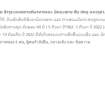
ງຂະບວນການກິລາບານເຕະ ມິດຕະພາບ ກັບ ປກຊ ແຂວງຄໍາ
່ຄື: ວັນເຊັນສົນທິສັນຍາມິດຕະພາບ ແລະ ການຮ່ວມມືລາວ-ຫວຽດນາມ 
ຍພົວພັນການທູດ ຄົບຮອບ 60 ປີ ( 5 ກັນຍາ ປີ1962- 5 ກັນຍາ ປີ 2022
9 – 13 ກໍລະກົດ ປີ 2022 )ໃຫ້ເປັນຂະບວນການຟົດຟື້ນມ່ວນຊື່ນ ແລະ ມ
ເອື້ອ ມະໂນ