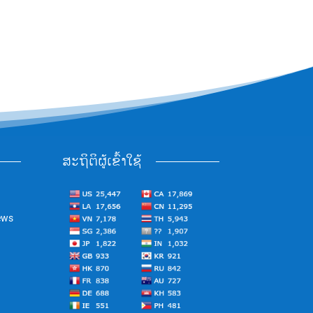
ສະຖິຕິຜູ້ເຂົ້າໃຊ້
ews