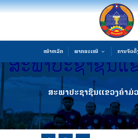
ໜ້າຫລັກ
ພາກສະເໜີ
ການຈັດຕັ້
ສະພາປະຊາຊົນແຂວງຄໍາມ່ວ