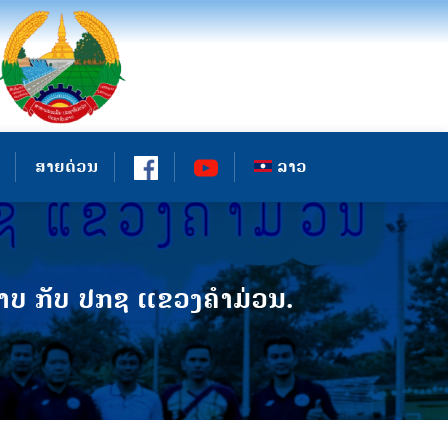
ສາຍດ່ວນ
ລາວ
ບ ກັບ ປກຊ ແຂວງຄໍາມ່ວນ.