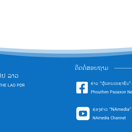
ຕິດຕໍ່ສອບຖາມ
ປປ ລາວ
ຂ່າວ "ຜູ້ແທນປະຊາຊົນ"

THE LAO PDR
Phouthen Pasaxon N
ຊ່ອງຂ່າວ "NAmedia"

NAmedia Channel