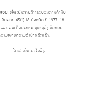
ມ່ວນ
, ເພື່ອເປັນການສ້າງຂະບວນການຄໍານັບ
ຄົບຮອບ 45ປີ( 18 ກໍລະກົດ ປີ 1977- 18
 ) ແລະ ວັນເກີດປະທານ ສຸພານຸວົງ ຄົບຮອບ
ີຄວາມໝາຍຄວາມສຳຢ່າງເລິກເຊິ່ງ.
ສິງ.