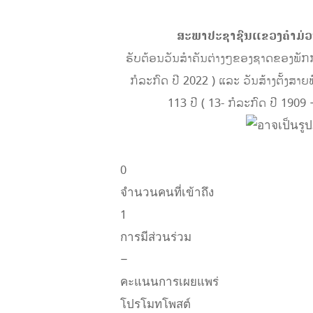
ສະພາປະຊາຊົນແຂວງຄໍາມ່ວນ ສ້າ
ຮັບຕ້ອນວັນສຳຄັນຕ່າງໆຂອງຊາດຂອງພັກກໍ
ກໍລະກົດ ປີ 2022 ) ແລະ ວັນສ້າງຕັ້ງສາ
113 ປີ ( 13- ກໍລະກົດ ປີ 190
ໂດຍ: 
0
จำนวนคนที่เข้าถึง
1
การมีส่วนร่วม
–
คะแนนการเผยแพร่
โปรโมทโพสต์