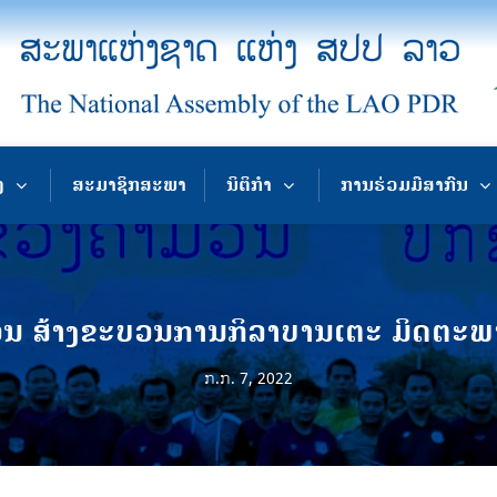
ງ
ສະມາຊິກສະພາ
ນິຕິກຳ
ການຮ່ວມມືສາກົນ
ນ ສ້າງຂະບວນການກິລາບານເຕະ ມິດຕະພາ
ກ.ກ. 7, 2022