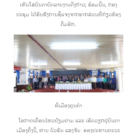
ເຫັນໃສ່ບັນດາບົດລາຍງານດັ່ງກ່າວ; ພ້ອມນັ້ນ, ກອງ
ປະຊຸມ ໄດ້ຮັບຟັງການຊີ້ແຈງຈາກພາກສ່ວນທີ່ກ່ຽວຂ້ອງ
ຕື່ມອີກ.
ທີ່ເມືອງຄູນຄຳ
ໂອກາດເຄື່ອນໄຫວຢ້ຽມຢາມ ແລະ ເຮັດວຽກຢູ່ບັນດາ
ເມືອງຄັ້ງນີ້, ທ່ານ ບົວພັນ ແສງຈັນ ຮອງປະທານຄະນະ