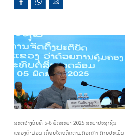
ລະຫວ່າງວັນທີ 5-6 ພຶດສະພາ 2025 ສະພາປະຊາຊົນ
ແຂວງຄຳມ່ວນ ເຄື່ອນໄຫວຕິດຕາມກວດກາ ການປະເມີນ