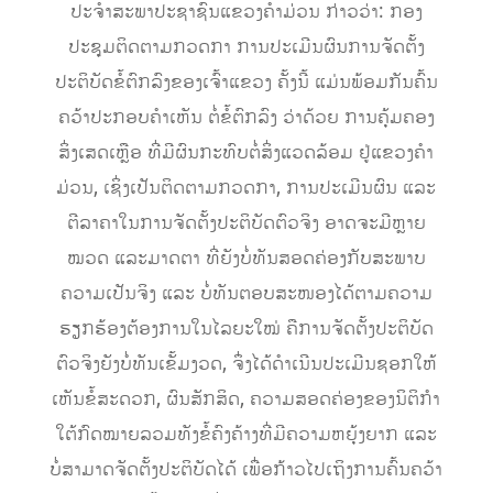
ປະຈຳສະພາປະຊາຊົນແຂວງຄຳມ່ວນ ກ່າວວ່າ: ກອງ
ປະຊຸມຕິດຕາມກວດກາ ການປະເມີນຜົນການຈັດຕັ້ງ
ປະຕິບັດຂໍ້ຕົກລົງຂອງເຈົ້າແຂວງ ຄັ້ງນີ້ ແມ່ນພ້ອມກັນຄົ້ນ
ຄວ້າປະກອບຄຳເຫັນ ຕໍ່ຂໍ້ຕົກລົງ ວ່າດ້ວຍ ການຄຸ້ມຄອງ
ສິ່ງເສດເຫຼືອ ທີ່ມີຜົນກະທົບຕໍ່ສິ່ງແວດລ້ອມ ຢູ່ແຂວງຄໍາ
ມ່ວນ, ເຊິ່ງເປັນຕິດຕາມກວດກາ, ການປະເມີນຜົນ ແລະ
ຕີລາຄາໃນການຈັດຕັ້ງປະຕິບັດຕົວຈິງ ອາດຈະມີຫຼາຍ
ໝວດ ແລະມາດຕາ ທີ່ຍັງບໍ່ທັນສອດຄ່ອງກັບສະພາບ
ຄວາມເປັນຈິງ ແລະ ບໍ່ທັນຕອບສະໜອງໄດ້ຕາມຄວາມ
ຮຽກຮ້ອງຕ້ອງການໃນໄລຍະໃໝ່ ຄືການຈັດຕັ້ງປະຕິບັດ
ຕົວຈິງຍັງບໍ່ທັນເຂັ້ມງວດ, ຈຶ່ງໄດ້ດຳເນີນປະເມີນຊອກໃຫ້
ເຫັນຂໍ້ສະດວກ, ຜົນສັກສິດ, ຄວາມສອດຄ່ອງຂອງນິຕິກຳ
ໃຕ້ກົດໝາຍລວມທັງຂໍ້ຄົງຄ້າງທີ່ມີຄວາມຫຍຸ້ງຍາກ ແລະ
ບໍ່ສາມາດຈັດຕັ້ງປະຕິບັດໄດ້ ເພື່ອກ້າວໄປເຖິງການຄົ້ນຄວ້າ