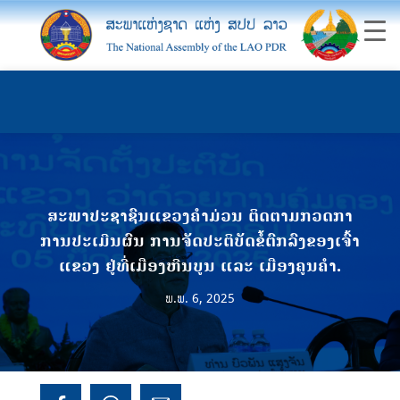
ສະພາປະຊາຊົນແຂວງຄຳມ່ວນ ຕິດຕາມກວດກາ
ການປະເມີນຜົນ ການຈັດປະຕິບັດຂໍ້ຕົກລົງຂອງເຈົ້າ
ແຂວງ ຢູ່ທີ່ເມືອງຫີນບູນ ແລະ ເມືອງຄູນຄຳ.
ພ.ພ. 6, 2025