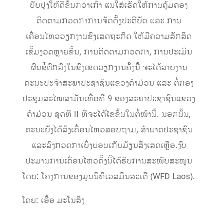
ປັບປຸງໃຫ້ດີຂຶ້ນກວ່າເກົ່າ ແນໃສ່ເຮັດໃຫ້ການຄຸ້ມຄອງ
ຕິດຕາມກວດກາການຈັດຕັ້ງປະຕິບັດ ແລະ ການ
ເຄື່ອນໄຫວວຽກງານຂົງເສດຖະກິດ ໃຫ້ມີຄວາມສັກສິດ
ເຂັ້ມງວດຫຼາຍຂຶ້ນ, ການຕິດຕາມກວດກາ, ການປະເມີນ
ຜົນຂໍ້ຕົກລົງໃນຂົງເຂດວຽກງານຄັ້ງນີ້ ຈະໄດ້ລາຍງານ
ຄະນະປະຈໍາສະພາປະຊາຊົນແຂວງຄໍາມ່ວນ ແລະ ຕໍ່ກອງ
ປະຊຸມສະໄໝສາມັນເທື່ອທີ 9 ຂອງສະພາປະຊາຊົນແຂວງ
ຄໍາມ່ວນ ຊຸດທີ II ທີ່ຈະໄດ້ໄຂຂຶ້ນໃນຕໍ່ໜ້ານີ້. ນອກນັ້ນ,
ຄະນະຍັງໄດ້ລົງເຄື່ອນໄຫວສອບຖາມ, ສຳພາດປະຊາຊົນ
ແລະລົງກວດກາເບິ່ງບ່ອນເກັບມ້ຽນສິ່ງເສດເຫຼືອ.ງົບ
ປະມານການເຄື່ອນໄຫວຄັ້ງນີ້ໄດ້ຮັບການສະໜັບສະໜູນ
ໂດຍ: ໂຄງການຂອງມູນນິທິເວສມິນສະເຕີ (WFD Laos).
ໂດຍ: ເອື້ອ ມະໂນສິງ