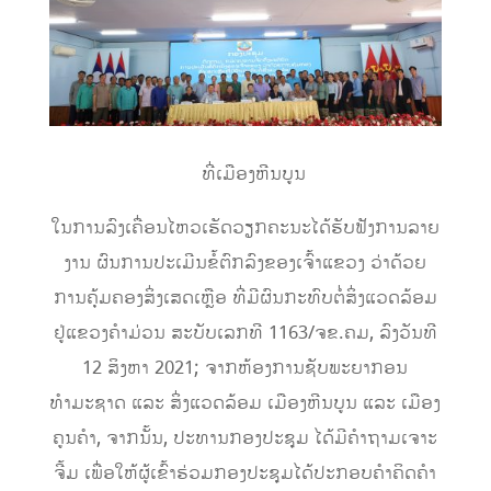
ທີ່ເມືອງຫີນບູນ
ໃນການລົງເຄື່ອນໄຫວເຮັດວຽກຄະນະໄດ້ຮັບຟັງການລາຍ
ງານ ຜົນການປະເມີນຂໍ້ຕົກລົງຂອງເຈົ້າແຂວງ ວ່າດ້ວຍ
ການຄຸ້ມຄອງສິ່ງເສດເຫຼືອ ທີ່ມີຜົນກະທົບຕໍ່ສິ່ງແວດລ້ອມ
ຢູ່ແຂວງຄໍາມ່ວນ ສະບັບເລກທີ 1163/ຈຂ.ຄມ, ລົງວັນທີ
12 ສິງຫາ 2021; ຈາກຫ້ອງການຊັບພະຍາກອນ
ທຳມະຊາດ ແລະ ສິ່ງແວດລ້ອມ ເມືອງຫີນບູນ ແລະ ເມືອງ
ຄູນຄຳ, ຈາກນັ້ນ, ປະທານກອງປະຊຸມ ໄດ້ມີຄຳຖາມເຈາະ
ຈີ້ມ ເພື່ອໃຫ້ຜູ້ເຂົ້າຮ່ວມກອງປະຊຸມໄດ້ປະກອບຄຳຄິດຄຳ