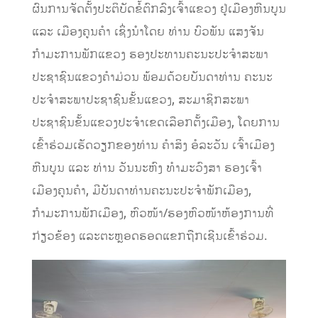
ຜົນການຈັດຕັ້ງປະຕິບັດຂໍ້ຕົກລົງເຈົ້າແຂວງ ຢູ່ເມືອງຫີນບູນ
ແລະ ເມືອງຄູນຄຳ ເຊິ່ງນຳໂດຍ ທ່ານ ບົວພັນ ແສງຈັນ
ກຳມະການພັກແຂວງ ຮອງປະທານຄະນະປະຈຳສະພາ
ປະຊາຊົນແຂວງຄຳມ່ວນ ພ້ອມດ້ວຍບັນດາທ່ານ ຄະນະ
ປະຈຳສະພາປະຊາຊົນຂັ້ນແຂວງ, ສະມາຊິກສະພາ
ປະຊາຊົນຂັ້ນແຂວງປະຈຳເຂດເລືອກຕັ້ງເມືອງ, ໂດຍການ
ເຂົ້າຮ່ວມເຮັດວຽກຂອງທ່ານ ຄໍາສິງ ອໍລະວັນ ເຈົ້າເມືອງ
ຫີນບູນ ແລະ ທ່ານ ວັນນະຫົງ ທຳມະວົງສາ ຮອງເຈົ້າ
ເມືອງຄູນຄຳ, ມີບັນດາທ່ານຄະນະປະຈໍາພັກເມືອງ,
ກຳມະການພັກເມືອງ, ຫົວໜ້າ/ຮອງຫົວໜ້າຫ້ອງການທີ່
ກ່ຽວຂ້ອງ ແລະຕະຫຼອດຮອດແຂກຖືກເຊີນເຂົ້າຮ່ວມ.