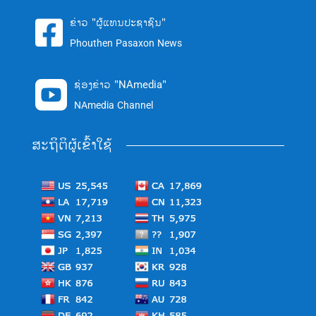
ຂ່າວ "ຜູ້ແທນປະຊາຊົນ"

Phouthen Pasaxon News
ຊ່ອງຂ່າວ "NAmedia"

NAmedia Channel
ສະຖິຕິຜູ້ເຂົ້າໃຊ້