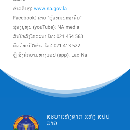
ຂ່າວອື່ນໆ:
www.na.gov.la
Facebook: ຂ່າວ “ຜູ້ແທນປະຊາຊົນ”
ຊ່ອງຢູທູບ (youTube): NA media
ສົນໃຈລົງໂຄສະນາ ໂທ: 021 454 563
ຕິດຕໍ່ຫານັກຂ່າວ ໂທ: 021 413 522
ຫຼື ສົ່ງຂໍ້ຄວາມທາງແອຟ (app): Lao Na
ສະພາແຫ່ງຊາດ ແຫ່ງ ສປປ
ລາວ