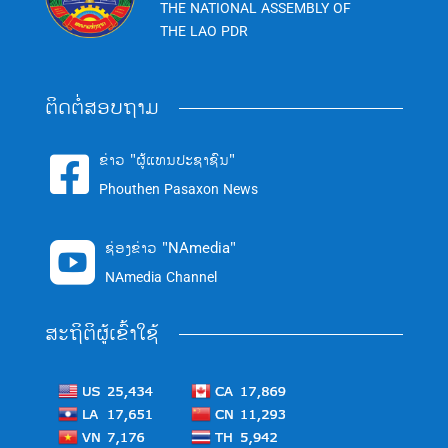
THE NATIONAL ASSEMBLY OF
THE LAO PDR
ຕິດຕໍ່ສອບຖາມ
ຂ່າວ "ຜູ້ແທນປະຊາຊົນ"

Phouthen Pasaxon News
ຊ່ອງຂ່າວ "NAmedia"

NAmedia Channel
ສະຖິຕິຜູ້ເຂົ້າໃຊ້