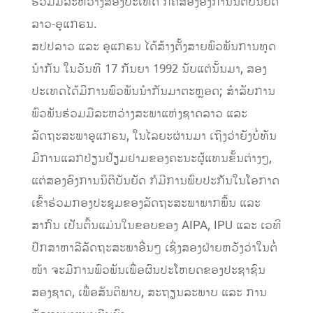
ຮ່ວມມືລະຫວ່າງສອງປະເທດ ກໍຄືສອງອົງການນິຕິບັນຍັດ
ລາວ-ອູແກຣນ.
ສປປລາວ ແລະ ອູແກຣນ ໄດ້ສ້າງຕັ້ງສາຍພົວພັນການທູດ
ນໍາກັນ ໃນວັນທີ 17 ກັນຍາ 1992 ນັບແຕ່ນັ້ນມາ, ສອງ
ປະເທດໄດ້ມີການພົວພັນນຳກັນມາຕະຫຼອດ; ສຳລັບການ
ພົວພັນຮ່ວມມືລະຫວ່າງສະພາແຫ່ງຊາດລາວ ແລະ
ລັດຖະສະພາອູແກຣນ, ໃນໄລຍະຜ່ານມາ ເຖິງວ່າຍັງບໍ່ທັນ
ມີການແລກປ່ຽນຢ້ຽມຢາມຂອງຄະນະຜູ້ແທນຂັ້ນຕ່າງໆ,
ແຕ່ສອງອົງການນິຕິບັນຍັດ ກໍມີການພົບປະກັນໃນໂອກາດ
ເຂົ້າຮ່ວມກອງປະຊຸມຂອງລັດຖະສະພາພາກພື້ນ ແລະ
ສາກົນ ເປັນຕົ້ນແມ່ນໃນຂອບຂອງ AIPA, IPU ແລະ ເວທີ
ປຶກສາຫາລືລັດຖະສະພາອື່ນໆ ເຊິ່ງສອງຝ່າຍຫວັງວ່າໃນຕໍ່
ໜ້າ ຈະມີການພົວພັນເພື່ອຜົນປະໂຫຍດຂອງປະຊາຊົນ
ສອງຊາດ, ເພື່ອສັນຕິພາບ, ສະຖຽນລະພາບ ແລະ ການ