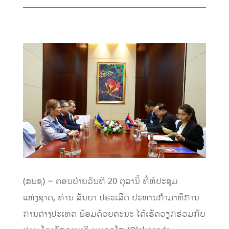
(ສພຊ) – ຕອນບ່າຍວັນທີ 20 ຕຸລານີ້ ທີ່ຫໍປະຊຸມ
ແຫ່ງຊາດ, ທ່ານ ສັນຍາ ປຣະເສີດ ປະທານກຳມາທິການ
ການຕ່າງປະເທດ ພ້ອມດ້ວຍຄະນະ ໄດ້ເຮັດວຽກຮ່ວມກັບ