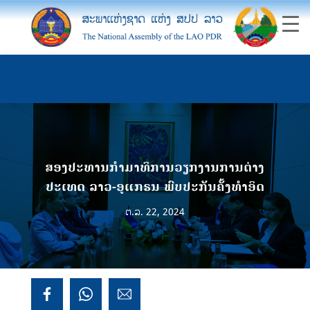
ສອງປະທານກຳມາທິການວຽກງານການຕ່າງ
ປະເທດ ລາວ-ອູແກຣນ ພົບປະກັນຄັ້ງທໍາອິດ
ຕ.ລ. 22, 2024