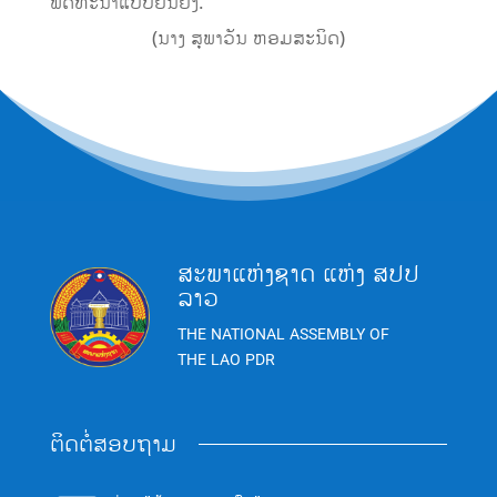
ພັດທະນາແບບຍືນຍົງ.
(ນາງ ສຸພາວັນ ຫອມສະນິດ)
ສະພາແຫ່ງຊາດ ແຫ່ງ ສປປ
ລາວ
THE NATIONAL ASSEMBLY OF
THE LAO PDR
ຕິດຕໍ່ສອບຖາມ