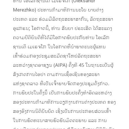
ທ່ານ ໂອເລັກຊານເດີ ເມເຣຈໂກ (Oleksandr
Merezhko) ປະທານກໍາມາທິການນະໂຍ ບາຍຕ່າງ
ປະເທດ ແລະ ຮ່ວມມືລັດຖະສະພາສາກົນ, ລັດຖະສະພາ
ອູແກຣນ; ໂອກາດນີ້, ທ່ານ ສັນຍາ ປຣະເສີດ ໄດ້ສະແດງ
ຄວາມປິຕິຍິນດີທີ່ໄດ້ມີໂອກາດພົບປະກັບທ່ານ ໂອເລັກ
ຊານເດີ ເມເຣຈໂກ ໃນໂອກາດທີ່ນຳພາຄະນະຜູ້ແທນ
ເຂົ້າຮ່ວມກອງປະຊຸມສະມັດຊາໃຫຍ່ລັດຖະສະພາ
ລະຫວ່າງຊາດອາຊຽນ (AIPA) ຄັ້ງທີ 45 ໃນຖານະເປັນຜູ້
ສັງເກດການໄອປາ ຕາມການເຊື້ອເຊີນຂອງສະພາ
ແຫ່ງຊາດລາວ ທີ່ເປັນເຈົ້າພາບຈັດກອງປະຊຸມດັ່ງກ່າວ.
ການພົບປະໃນຄັ້ງນີ້ ເປັນການພົບປະຄັ້ງທໍາອິດລະຫວ່າງ
ສອງປະທານກຳມາທິການວຽກງານການຕ່າງປະເທດ ຂອງ
ສອງອົງການນິຕິບັນຍັດ ເຊິ່ງເປັນການປະກອບສ່ວນເຂົ້າ
ໃນການພັດທະນາສາຍພົວພັນມິດຕະພາບ ແລະ ການ