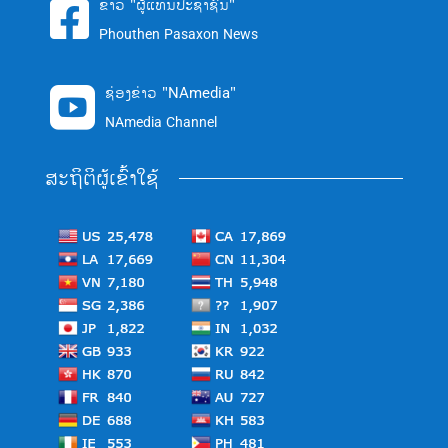
ຂ່າວ "ຜູ້ແທນປະຊາຊົນ"

Phouthen Pasaxon News
ຊ່ອງຂ່າວ "NAmedia"

NAmedia Channel
ສະຖິຕິຜູ້ເຂົ້າໃຊ້