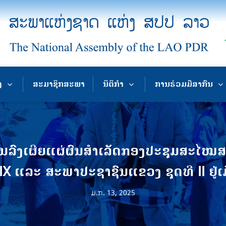
ງ
ສະມາຊິກສະພາ
ນິຕິກຳ
ການຮ່ວມມືສາກົນ
ລົງເຜີຍແຜ່ຜົນສຳເລັດກອງປະຊຸມສະໄໝສາ
 IX ແລະ ສະພາປະຊາຊົນແຂວງ ຊຸດທີ II ຢູ
ມ.ກ. 13, 2025