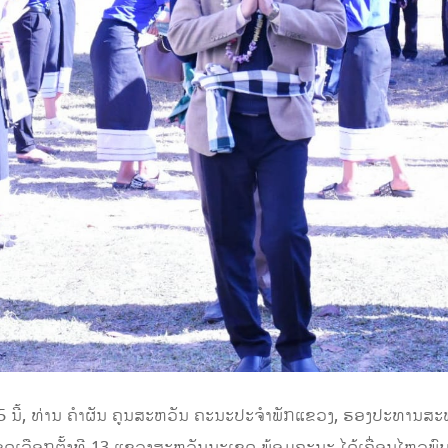
25 ນີ້, ທ່ານ ຄໍາຜັນ ຄູນສະຫວັນ ຄະນະປະຈໍາພັກແຂວງ, ຮອງປະທາ
ຂດເລືອກຕັ້ງທີ 13 ແຂວງສະຫວັນນະເຂດ ພ້ອມຄະນະ ໄດ້ເຄື່ອນໄຫວພ