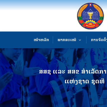
ໜ້າຫລັກ
ພາກສະເໜີ
ການຈັດຕັ້
ສສຊ ແລະ ສສຂ ສຳເລັດການ
ແຫ່ງຊາດ ຊຸດທີ