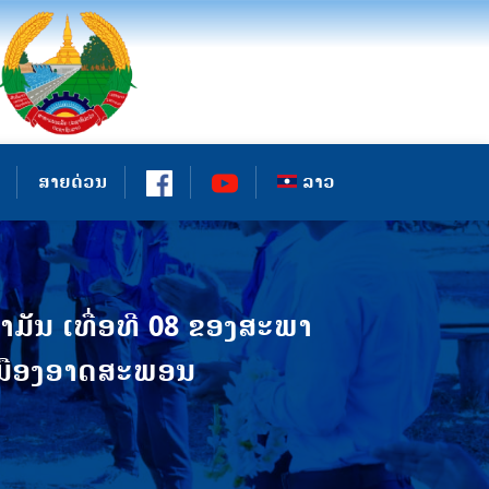
ສາຍດ່ວນ
ລາວ
ມັນ ເທື່ອທີ 08 ຂອງສະພາ
່ເມືອງອາດສະພອນ