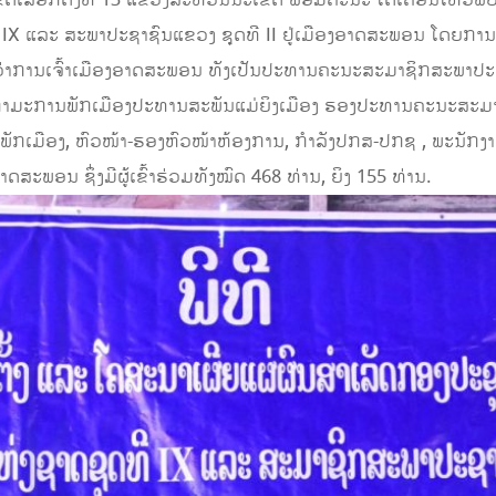
ີ IX ແລະ ສະພາປະຊາຊົນແຂວງ ຊຸດທີ II ຢູ່ເມືອງອາດສະພອນ ໂດຍກາ
ງ-ວ່າການເຈົ້າເມືອງອາດສະພອນ ທັງເປັນປະທານຄະນະສະມາຊິກສະພາປະ
ກຳມະການພັກເມືອງປະທານສະພັນແມ່ຍິງເມືອງ ຮອງປະທານຄະນະສະມາ
ພັກເມືອງ, ຫົວໜ້າ-ຮອງຫົວໜ້າຫ້ອງການ, ກໍາລັງປກສ-ປກຊ , ພະນັກ
ະພອນ ຊຶ່ງມີຜູ້ເຂົ້າຮ່ວມທັງໝົດ 468 ທ່ານ, ຍິງ 155 ທ່ານ.