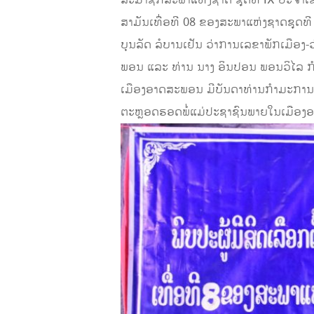
ສາມັນເທື່ອທີ 08 ຂອງສະພາແຫ່ງຊາດຊຸດທ
ບຸນລັດ ລໍບານເຢັນ ວ່າການເລຂາພັກເມືອ
ພອນ ແລະ ທ່ານ ນາງ ອິນປອນ ພອນວິໄລ 
ເມືອງອາດສະພອນ ມີບັນດາທ່ານກໍາມະການ
ຕະຫຼອດຮອດພໍ່ແມ່ປະຊາຊົນພາຍໃນເມືອງອາດສ