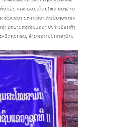
ນຕ້ອນຮັບ ແລະ ຮ່ວມເຄື່ອນໄຫວ ຂອງທ່ານ
ຊາຊົນແຂວງ ປະຈຳເລືອກຕັ້ງເມືອງອາດສະ
ຊິກສະພາປະຊາຊົນແຂວງ ປະຈຳເລືອກຕັ້ງ
ງານ-ລັດຖະກອນ, ອຳນາດການປົກຄອງບ້ານ