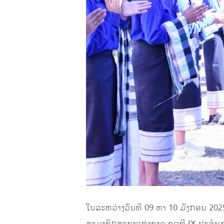
ໃນລະຫວ່າງວັນທີ 09 ຫາ 10 ມັງກອນ 20
ສະມາຊິກສະພາແຫ່ງຊາດ ຊຸດທີ IX ປະຈຳເ