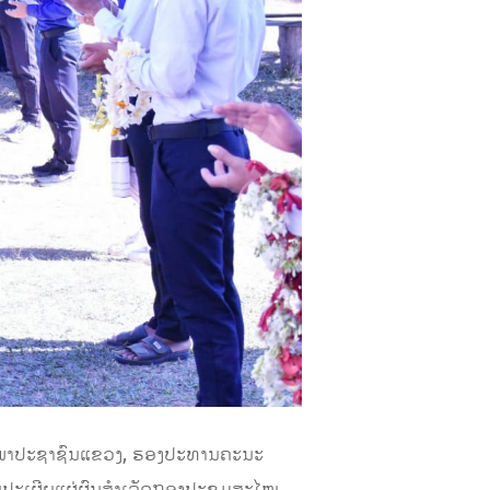
ນສະພາປະຊາຊົນແຂວງ, ຮອງປະທານຄະນະ
ົບປະເຜີຍແຜ່ຜົນສຳເລັດກອງປະຊຸມສະໄໝ