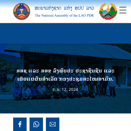
ສສຊ ແລະ ສສຂ ລົງພົບປະ ປະຊາຊົນຊົນ ແລະ
ເຜີຍແຜ່ຜົນສຳເລັດ ກອງປະຊຸມສະໄໝສາມັນ.
ກ.ພ. 12, 2024