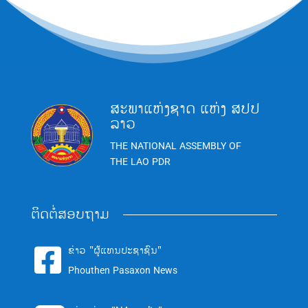
ສະພາແຫ່ງຊາດ ແຫ່ງ ສປປ
ລາວ
THE NATIONAL ASSEMBLY OF
THE LAO PDR
ຕິດຕໍ່ສອບຖາມ
ຂ່າວ "ຜູ້ແທນປະຊາຊົນ"

Phouthen Pasaxon News