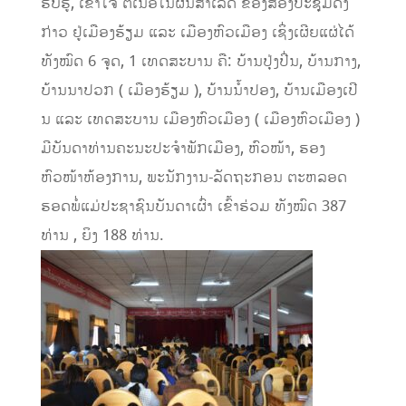
ຮັບຮູ້, ເຂົ້າໃຈ ຕໍ່ເນື້ອໃນຜົນສຳເລັດ ຂອງສອງປະຊຸມດັ່ງ
ກ່າວ ຢູ່ເມືອງຮ້ຽມ ແລະ ເມືອງຫົວເມືອງ ເຊິ່ງເຜີຍແຜ່ໄດ້
ທັງໝົດ 6 ຈຸດ, 1 ເທດສະບານ ຄື: ບ້ານປຸ່ງປີ່ນ, ບ້ານກາງ,
ບ້ານນາປວກ ( ເມືອງຮ້ຽມ ), ບ້ານນ້ຳປອງ, ບ້ານເມືອງເປີ
ນ ແລະ ເທດສະບານ ເມືອງຫົວເມືອງ ( ເມືອງຫົວເມືອງ )
ມີບັນດາທ່ານຄະນະປະຈຳພັກເມືອງ, ຫົວໜ້າ, ຮອງ
ຫົວໜ້າຫ້ອງການ, ພະນັກງານ-ລັດຖະກອນ ຕະຫລອດ
ຮອດພໍ່ແມ່ປະຊາຊົນບັນດາເຜົ່າ ເຂົ້າຮ່ວມ ທັງໝົດ 387
ທ່ານ , ຍິງ 188 ທ່ານ.