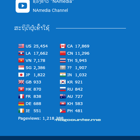
ຊ່ອງຂ່າວ "NAmedia"

NAmedia Channel
ສະຖິຕິຜູ້ເຂົ້າໃຊ້