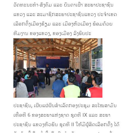
ວັດທະນະທຳ-ສັງຄົມ ແລະ ບັນດາເຜົ່າ ສະພາປະຊາຊົນ
ແຂວງ ແລະ ສະມາຊິກສະພາປະຊາຊົນແຂວງ ປະຈຳເຂດ
ເລືອກຕັ້ງເມືອງຮ້ຽມ ແລະ ເມືອງຫົວເມືອງ ພ້ອມດ້ວຍ
ທີມງານ ຂອງແຂວງ, ຂອງເມືອງ ລົງພົບປະ
ປະຊາຊົນ, ເຜີຍແຜ່ຜົນສຳເລັດກອງປະຊຸມ ສະໄໝສາມັນ
ເທື່ອທີ 6 ຂອງສະພາແຫ່ງຊາດ ຊຸດທີ IX ແລະ ສະພາ
ປະຊາຊົນ ແຂວງຫົວພັນ ຊຸດທີ II ໃຫ້ມີຜູ້ສິດເລືອກຕັ້ງ ໄດ້