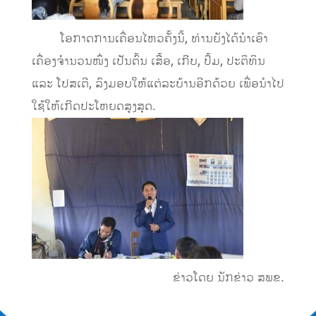
ໂອກາດການເຄື່ອນໄຫວຄັ້ງນີ້, ທ່ານຍັງໄດ້ນຳເອົາ
ເຄື່ອງຈຳນວນໜຶ່ງ ເປັນຕົ້ນ ເສື້ອ, ເກີບ, ປຶ້ມ, ປະຕິທິນ
ແລະ ໂປສເຕີ, ລົງມອບໃຫ້ແຕ່ລະບ້ານອີກດ້ວຍ ເພື່ອນຳໄປ
ໃຊ້ໃຫ້ເກີດປະໂຫຍດສູງສຸດ.
ຂ່າວໂດຍ ນັກຂ່າວ ສພຂ.