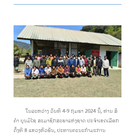
ໃນລະຫວ່າງ ວັນທີ 4-9 ກຸມພາ 2024 ນີ້, ທ່ານ ສີ
ຄຳ ບຸນມີໄຊ ສະມາຊິກສະພາແຫ່ງຊາດ ປະຈຳເຂດເລືອກ
ຕັ້ງທີ 8 ແຂວງຫົວພັນ, ປະທານຄະນະກຳມະການ