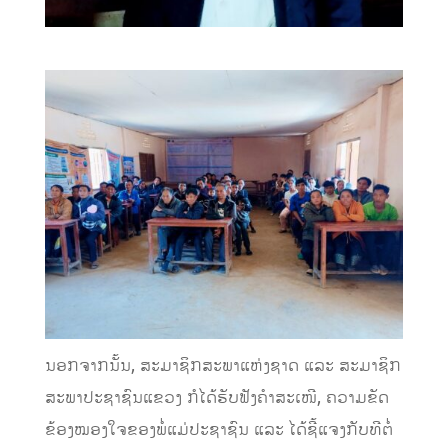
ນອກຈາກນັ້ນ,​ ສະມາຊິກສະພາແຫ່ງຊາດ ແລະ ສະມາຊິກ
ສະພາປະຊາຊົນແຂວງ ກໍໄດ້ຮັບຟັງຄຳສະເໜີ,​ ຄວາມຂັດ
ຂ້ອງໝອງໃຈຂອງພໍ່ແມ່ປະຊາຊົນ ແລະ ໄດ້ຊີ້ແຈງກັບທີຕໍ່