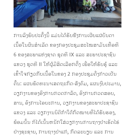
ການລົງພົບປະຄັ້ງນີ້ ແມ່ນໄດ້ຮັບຟັງການເຜີຍແຜ່ບັນດາ
ເນື້ອໃນຜົນສໍາເລັດ ຂອງກອງປະຊຸມສະໄໝສາມັນເທື່ອທີ
6 ຂອງສະພາແຫ່ງຊາດ ຊຸດທີ IX ແລະ ສະພາປະຊາຊົນ
ແຂວງ ຊຸດທີ II ໃຫ້ຜູ້ມີສິດເລືອກຕັ້ງ ເພື່ອໃຫ້ຮັບຮູ້ ແລະ
ເຂົ້າໃຈກ່ຽວກັບເນື້ອໃນຂອງ 2 ກອງປະຊຸມດັ່ງກ່າວເປັນ
ຕົ້ນ: ແຜນພັດທະນາເສດຖະກິດ-ສັງຄົມ,​ ແຜນງົບປະມານ,​
ວຽກງານຂອງອົງການກວດກາລັດ,​ ອົງການກວດສອບ,​
ສານ, ອົງການໄອຍະການ,​ ວຽກງານຂອງສະພາປະຊາຊົນ
ແຂວງ ແລະ ວຽກງານນິຕິກຳໃຕ້ກົດໝາຍທີ່ໄດ້ຮັບຮອງ,​
ພ້ອມນັ້ນ ກໍໄດ້ເນັ້ນຫນັກໃສ່ວຽກງານການຖາງປ່າເຮັດໄຮ່
ຢ່າງຊະຊາຍ,​ ການຖາງປ່າແກ່,​ ກົດລະບຽບ ແລະ ການ