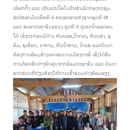
ເລືອກຕັ້ງ ແລະ ເຜີຍແຜ່ເນື້ອໃນຜົນສໍາເລັດກອງປະຊຸມ
ສະໄໝສາມັນເທື່ອທີ 6 ຂອງ​ສະພາ​ແຫ່ງ​ຊາດ​ຊຸດ​ທີ IX ​
ແລະ ສະພາ​ປະຊາຊົນ​ແຂວງ​ ຊຸດ​ທີ II ຢູ່ເຂດນ້ຳແຊຕອນ
ໃຕ້ ເຊິ່ງປະກອບມີບ້ານ ຫ້ວຍແຮ,​ນ້ຳຕອງ, ຫ້ວຍຮ່າ, ພູ
ອົມ, ພູເອືອດ, ນາຂາມ, ຫົວນ້ຳຂາມ, ນ້ຳແຊ ແລະບັນດາ
ຫ້ອງການອ້ອມຂ້າງເທດສະບານເມືອງນາໝໍ້ ເຊິ່ງໄດ້ຮັບ
ການຕ້ອນຮັບຢ່າງອົບອຸ່ນຈາກພໍ່ແມ່ປະຊາຊົນ ແລະ ບັນດາ
ພາກສ່ວນທີ່ກ່ຽວຂ້ອງໃຫ້ການເຂົ້າຮ່ວມຢ່າງພ້ອມພຽງ.