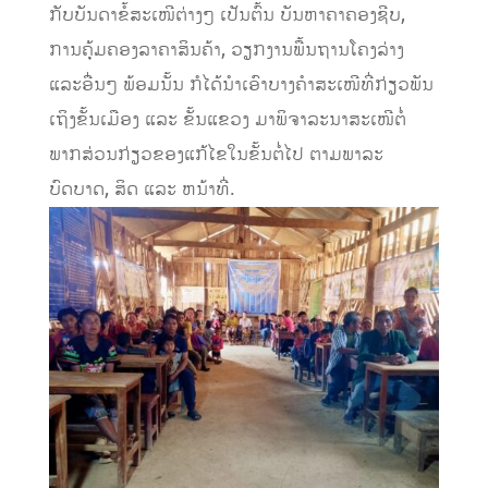
ກັບບັນດາຂໍ້ສະເໜີຕ່າງໆ ເປັນຕົ້ນ ບັນຫາຄາຄອງຊີບ,
ການຄຸ້ມຄອງລາຄາສິນຄ້າ,​ ວຽກງານພື້ນຖານໂຄງລ່າງ
ແລະອື່ນໆ ພ້ອມນັ້ນ ກໍໄດ້ນຳເອົາບາງຄໍາສະເໜີທີ່ກ່ຽວພັນ
ເຖິງຂັ້ນເມືອງ ແລະ ຂັ້ນແຂວງ ມາພິຈາລະນາສະເໜີຕໍ່
ພາກສ່ວນກ່ຽວຂອງແກ້ໄຂໃນຂັ້ນຕໍ່ໄປ ຕາມພາລະ
ບົດບາດ,​ ສິດ ແລະ ຫນ້າທີ່.