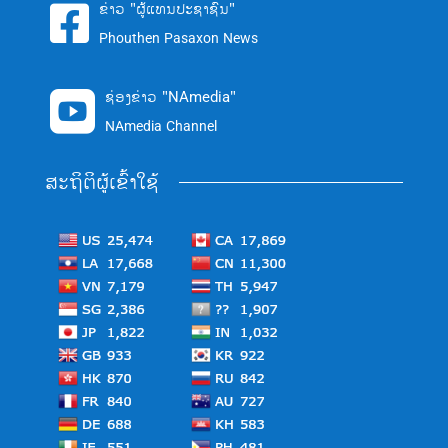
ຂ່າວ "ຜູ້ແທນປະຊາຊົນ"

Phouthen Pasaxon News
ຊ່ອງຂ່າວ "NAmedia"

NAmedia Channel
ສະຖິຕິຜູ້ເຂົ້າໃຊ້