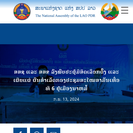
ສສຊ ແລະ ສສຂ ລົງພົບປະຜູ້ມີສິດເລືອກຕັ້ງ ແລະ
ເຜີຍແຜ່ ຜົນສໍາເລັດກອງປະຊຸມສະໄໝສາມັນເທື່ອ
ທີ 6 ຢູ່ເມືອງນາຫມໍ້
ກ.ພ. 13, 2024