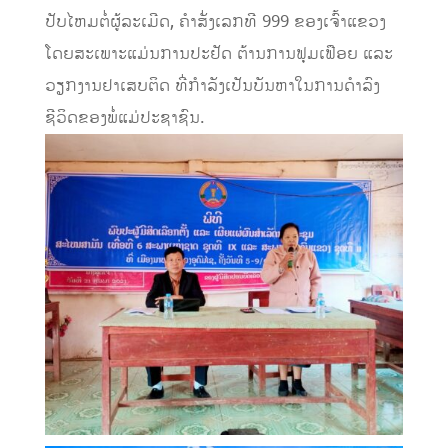
ປັບໄຫມຕໍ່ຜູ້ລະເມີດ,​ ຄຳສັ່ງເລກທີ 999 ຂອງເຈົ້າແຂວງ
ໂດຍສະເພາະແມ່ນການປະຢັດ ຕ້ານການຟຸມເຟືອຍ ແລະ
ວຽກງານຢາເສບຕິດ ທີ່ກຳລັງເປັນບັນຫາໃນການດຳລົງ
ຊີວິດຂອງພໍ່ແມ່ປະຊາຊົນ.​