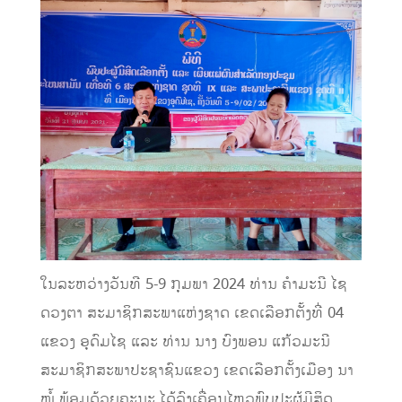
ໃນລະຫວ່າງວັນທີ 5-9 ກຸມພາ 2024 ທ່ານ ຄຳມະນີ ໄຊ
ດວງຕາ ສະມາຊິກສະພາແຫ່ງຊາດ ເຂດເລືອກຕັ້ງທີ່ 04
ແຂວງ ອຸດົມໄຊ ແລະ ທ່ານ ນາງ ບົງພອນ ແກ້ວມະນີ
ສະມາຊິກສະພາປະຊາຊົນແຂວງ ເຂດເລືອກຕັ້ງເມືອງ ນາ
ໝໍ້ ພ້ອມດ້ວຍຄະນະ ໄດ້ລົງເຄື່ອນໄຫວພົບປະຜູ້ມີສິດ