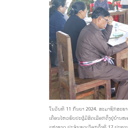
ໃນວັນທີ 11 ກັນຍາ 2024. ສະມາຊິກສະພາ
ເຄື່ອນໄຫວພົບປະຜູ້ມີສິດເລືອກຕັ້ງຢູ່ບ
ແຫ່ງຊາດ ປະຈໍາເຂດເລືອກຕັ້ງທີ 17 ປະ