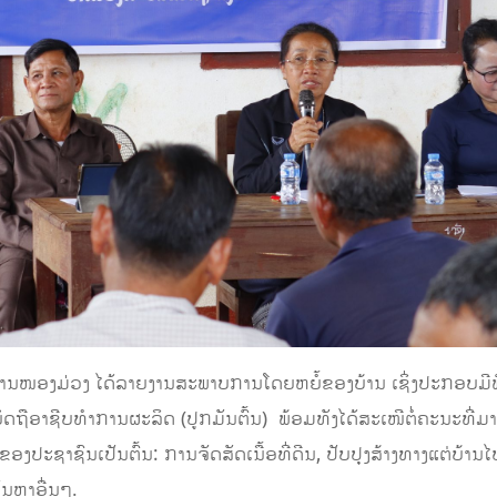
າຍບ້ານໜອງມ່ວງ ໄດ້ລາຍງານສະພາບການໂດຍຫຍໍ້ຂອງບ້ານ ເຊິ່ງປະກອບມີພ
ຖືອາຊີບທໍາການຜະລິດ (ປູກມັນຕົ້ນ) ພ້ອມທັງໄດ້ສະເໜີຕໍ່ຄະນະທີ່ມາເຄ
 ຂອງປະຊາຊົນເປັນຕົ້ນ: ການຈັດສັດເນື້ອທີ່ດີນ, ປັບປຸງສ້າງທາງແຕ່ບ້
ນຫາອື່ນໆ.