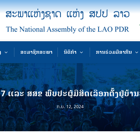
ງ
ສະມາຊິກສະພາ
ນິຕິກຳ
ການຮ່ວມມືສາກົນ
 ແລະ ສສຂ ພົບປະຜູ້ມີສິດເລືອກຕັ້ງຢູ່ບ້າ
ກ.ຍ. 12, 2024