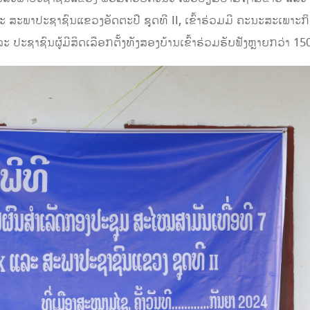
 ສະພາປະຊາຊົນແຂວງອັດຕະປື ຊຸດທີ II,​ ເຂົ້າຮ່ວມມີ ຄະນະສະເພາະກິດ
ະຊາຊົນຜູ້ມີສິດເລືອກຕັ້ງທັງສອງບ້ານເຂົ້າຮ່ວມຮັບຟັງຫຼາຍກວ່າ​ 150