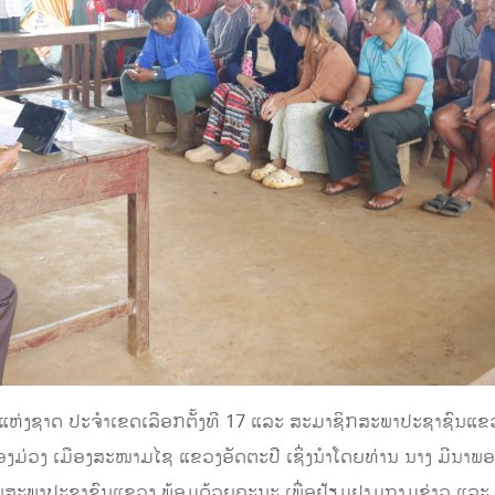
ແຫ່ງຊາດ ປະຈຳເຂດເລືອກຕັ້ງທີ 17 ແລະ​ ສະມາຊິກສະພາປະຊາຊົນແຂວງ
້ານໜອງມ່ວງ ເມືອງສະໜາມໄຊ ແຂວງອັດຕະປື ເຊິ່ງນໍາໂດຍທ່ານ ນາງ ມີ
ທານສະພາປະຊາຊົນແຂວງ ພ້ອມດ້ວຍຄະນະ ເພື່ອຢ້ຽມຢາມຖາມຂ່າວ ແລະ