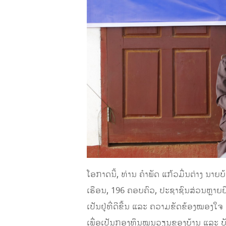
ໂອກາດນີ້, ທ່ານ ຄໍາພັດ ແກ້ວມື່ນຕ່າງ ນ
ເຮືອນ, 196 ຄອບຄົວ, ປະຊາຊົນສ່ວນຫຼາຍຍຶດ
ເປັນຢູ່ທີ່ດີຂື້ນ ແລະ ຄວາມຂັດຂ້ອງໝອງໃຈ
ເພື່ອເປັນກອງທຶນໝູນວຽນຂອງບ້ານ ແລະ ບັ