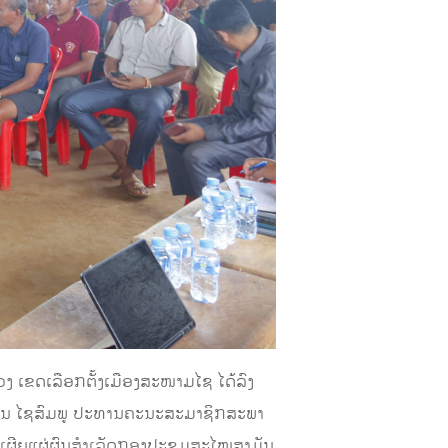
 ເຂດເລືອກຕັ້ງເມືອງສະໜາມໄຊ​ ໄດ້ລົງ
ນາພອນ ໄຊສົມພູ ປະທານຄະນະສະມາຊິກສະພາ
 ເຜີຍແຜ່ຜົນສຳເລັດກອງປະຊຸມສະໄໝສາມັນ