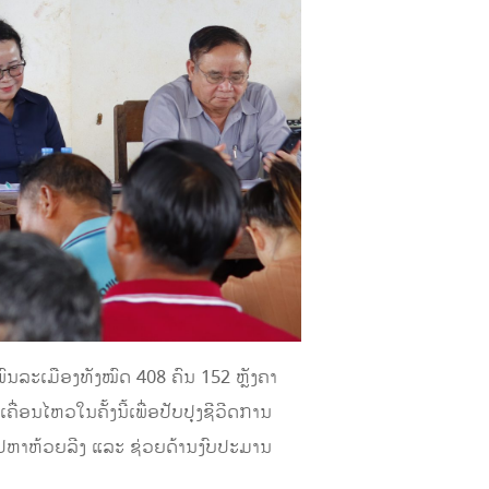
ົນລະເມືອງທັງໝົດ 408 ຄົນ 152 ຫຼັງຄາ
ື່ອນໄຫວໃນຄັ້ງນີ້ເພື່ອປັບປຸງຊີວີດການ
ານໄປຫາຫ້ວຍລີງ ແລະ ຊ່ວຍດ້ານງົບປະມານ