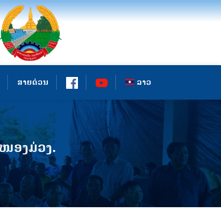
ສາຍດ່ວນ
ລາວ
ນໜອງມ່ວງ.​