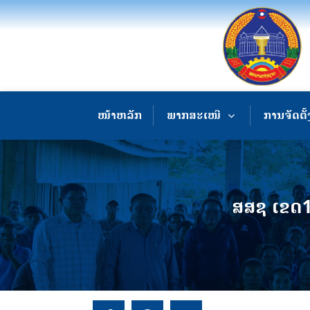
ໜ້າຫລັກ
ພາກສະເໜີ
ການຈັດຕັ້
ສສຊ ເຂດ17