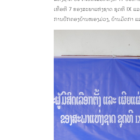
ເທື່ອທີ 7 ຂອງສະພາແຫ່ງຊາດ ຊຸດທີ IX ແລະ
ການປົກຄອງບ້ານໜອງມ່ວງ, ບ້ານມັດກາ ແລະ ປ