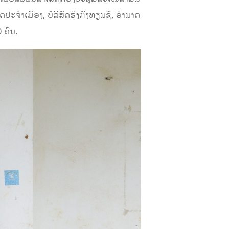
ປະຈໍາເມືອງ, ບໍລິສັດຮົງກົງທຽນຊື, ອໍານາດ
 ຄົນ.