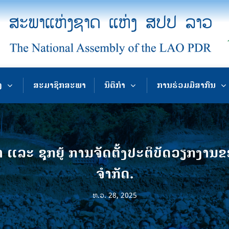
ງ
ສະມາຊິກສະພາ
ນິຕິກຳ
ການຮ່ວມມືສາກົນ
ລະ ຊຸກຍູ້ ການຈັດຕັ້ງປະຕິບັດວຽກງານຂອ
ຈໍາກັດ.
ທ.ວ. 28, 2025