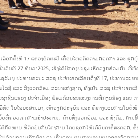
ອກຕັ້ງທີ 17 ແຂວງອັດຕະປື ເຄື່ອນໄຫວຕິດຕາມກວດກາ ແລະ ຊຸກຍູ້ ກ
 ໃນວັນທີ 27 ທັນວາ2025, ເຊິ່ງໄດ້ມີກອງປະຊຸມເຮັດວຽກຮ່ວມກັນ ທີ່
ຊສົມພູ ປະທານຄະນະ ສສຊ ປະຈໍາເຂດເລືອກຕັ້ງທີ 17, ປະທານສະພາປະ
ລຊີ ແລະ ສີ່ງແວດລ້ອມ ສະພາແຫ່ງຊາດ, ທັງເປັນ ສສຊ ປະຈໍາເຂດເລືອ
າຊົນແຂວງ ປະຈໍາເມືອງ ພ້ອມດ້ວຍຂະແໜງການທີ່ກ່ຽວຂ້ອງ ແລະ ຕາງໜ້າບ
ິສັດ ໃນໄລຍະຜ່ານມາ, ໜ້າວຽກປະຈຸບັນ ແລະ ທິທາງແຜນການໃນຕໍ່ໜ້
ື້ອທີ່ຂອບເຂດການສໍາປະທານ, ດ້ານສິ່ງແວດລ້ອມ ແລະ ສັງຄົມ, ການຟື້
ຕ້ກົດໝາຍ ທີ່ຕິດພັນກັບໂຄງການ ໂດຍຊອກໃຫ້ໄດ້ບັນດາຂໍ້ສະດວກ, ຂໍ້ຫຍຸ້
ເນີນໄປດ້ວຍຄວາມຖືກຕ້ອງ ຕາມຂັ້ນຕອນ​ ຕາມການອະນຸຍາດຂອງລັດຖະ