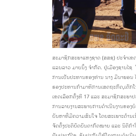
ສະມາຊິກສະພາແຫງຊາດ (ສສຊ) ປະຈໍາເຂດເລື
ແລນລາວ ມາຍນິ້ງ ຈໍາກັດ. ຢູ່ເມືອງຊານໄຊ
ການເປັນປະທານຂອງທ່ານ ນາງ ມີນາພອນ ໄ
ຮອງປະທານກໍາມາທິການເສດຖະກິດ,ເຕັກໂນໂ
ເຂດເລືອກຕັ້ງທີ 17 ແລະ ສະມາຊິກສະພາປະຊ
ການລາຍງານສະພາບການດໍາເນີນງານຂອງບໍລ
ບັນຫາທີ່ມີຄວາມສົນໃຈ ໂດຍສະເພາະດ້ານເນ
ຈັດຕັ້ງປະຕິບັດບັນດາກົດໝາຍ ແລະ ນິຕິກໍາໃ
ປັບປຸງແກ້ໄຂ, ຮັບປະກັນໃຫ້ໂຄງການດໍາ