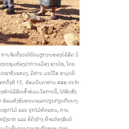
ານຈັດຕັ້ງປະຕິບັດວຽກງານຂອງບໍລິສັດ ນິ
ຫ້ອງປະຊຸມຫ້ອງວ່າການເມືອງ ຊານໄຊ, ໂດຍ
ຊາຊົນແຂວງ, ມີທ່ານ ມະນີໂສ ຊາມຸນຕີ
ກຕັ້ງທີ 17, ພ້ອມບັນດາທ່ານ ສສຊ ປະຈໍາ
ໍລິສັດເຂົ້້າຮ່ວມ.ໂອກາດນີ້, ໄດ້ຮັບຟັງ
າ ພ້ອມທັງສົນທະນາແລກປ່ຽນກ່ຽວກັບບາງ
ນຟູປ່າໄມ້ ແລະ ປູກໄມ້ທົດແທນ, ການ
ງຍາກ ແລະ ຂໍ້ຄົງຄ້າງ ທີ່ຈະຕ້ອງສືບຕໍ່
ບານ ບົນພື້ນຖານລະບຽບກົດໝາຍ.ກອງ