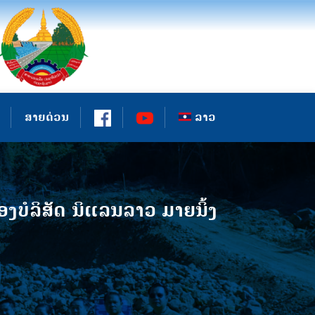
ສາຍດ່ວນ
ລາວ
ງບໍລິສັດ ນິແລນລາວ ມາຍນິ້ງ