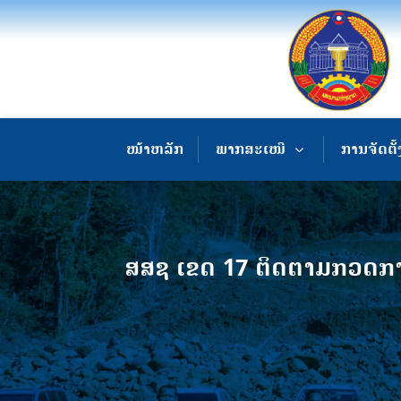
ໜ້າຫລັກ
ພາກສະເໜີ
ການຈັດຕັ້
ສສຊ ເຂດ 17 ຕິດຕາມກວດກາ ແ