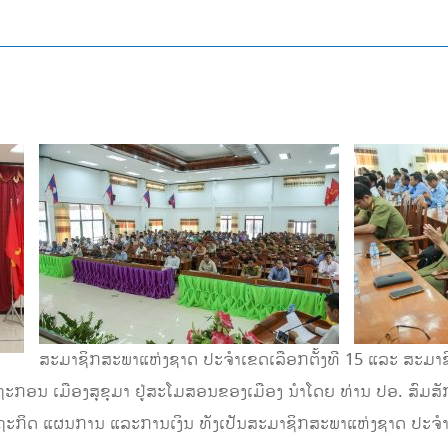
ສະມາຊິກສະພາແຫ່ງຊາດ ປະຈໍາເຂດເລືອກຕັ້ງທີ 15 ແລະ ສະມ
ະກອນ ເມືອງສຸຂຸມາ ຢູ່ສະໂມສອນຂອງເມືອງ ນໍາໂດຍ ທ່ານ ປອ. ສົມ
ດ ແຜນການ ແລະການເງິນ ທັງເປັນສະມາຊິກສະພາແຫ່ງຊາດ ປະຈໍາເຂ