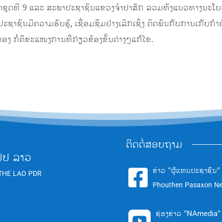
າດຊຸດທີ 9 ແລະ ສະພາປະຊາຊົນແຂວງຈໍາປາສັກ ລວມທັງແນວທາງນະໂ
ຊາຊົນມີຄວາມຮັບຮູ້, ເຊື່ອມຊຶມຢ່າງເລິກເຊິ່ງ ຕິດພັນກັບການເກັບກໍາຄໍ
ກຄອງ ກໍ່ຄືຂະແໜງການທີ່ກ່ຽວຂ້ອງຂັ້ນຕ່າງໆແກ້ໄຂ.
ຕິດຕໍ່ສອບຖາມ
ປປ ລາວ
ຂ່າວ "ຜູ້ແທນປະຊາຊົນ"

THE LAO PDR
Phouthen Pasaxon N
ຊ່ອງຂ່າວ "NAmedia"
