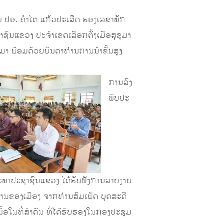
ນ ປອ. ຄໍາໄຕ ແກ້ວປະເສີດ ຮອງເລຂາພັກ
ົນແຂວງ ປະຈໍາເຂດເລືອກຕັ້ງເມືອສຸຂຸມາ
ມາ ພ້ອມດ້ວຍບັນດາທ່ານການນໍາຂັ້ນສູງ
ການລົງ
ພົບປະ
ະພາປະຊາຊົນແຂວງ ໄດ້ຮັບຟັງການລາຍງາຍ
ານຂອງເມືອງ ຈາກທ່ານສົມເພັດ ບຸດສະດີ
້ອໃນທີ່ສໍາຄັນ ທີ່ໄດ້ຮັບຮອງໃນກອງປະຊຸມ