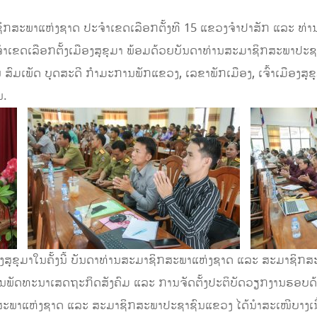
ິກສະພາແຫ່ງຊາດ ປະຈໍາເຂດເລືອກຕັ້ງທີ 15 ແຂວງຈໍາປາສັກ ແລະ ທ່າ
ເຂດເລືອກຕັ້ງເມືອງສຸຂຸມາ ພ້ອມດ້ວຍບັນດາທ່ານສະມາຊິກສະພາປະຊາຊ
ເພັດ ບຸດສະດີ ກໍາມະການພັກແຂວງ, ເລຂາພັກເມືອງ, ເຈົ້າເມືອງສຸຂຸ
ນ.
ສຸຂຸມາໃນຄັ້ງນີ້ ບັນດາທ່ານສະມາຊິກສະພາແຫ່ງຊາດ ແລະ ສະມາຊິກສ
ຜນພັດທະນາເສດຖະກິດສັງຄົມ ແລະ ການຈັດຕັ້ງປະຕິບັດວຽກງານຮອບດ້
ິກສະພາແຫ່ງຊາດ ແລະ ສະມາຊິກສະພາປະຊາຊົນແຂວງ ໄດ້ນໍາສະເໜີບາງເນື