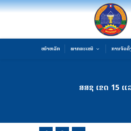
ໜ້າຫລັກ
ພາກສະເໜີ
ການຈັດຕັ້
ສສຊ ເຂດ 15 ແລ