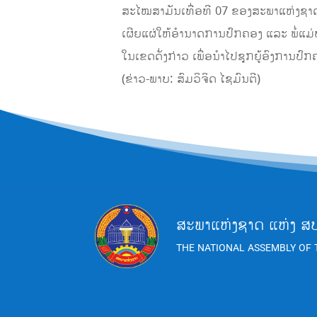
ສະໄໝສາມັນເທື່ອທີ 07 ຂອງສະພາແຫ່ງຊ
ເຜີຍແຜ່ໃຫ້ອໍານາດການປົກຄອງ ແລະ ພໍ່ແມ່ປະ
ໃນເຂດດັ່ງກ່າວ ເພື່ອນໍາໄປຊຸກຍູ້ອົງການປົ
(ຂ່າວ-ພາບ: ສົມວິຈິດ ໄຊມົນຕີ)
ສະພາແຫ່ງຊາດ ແຫ່ງ ສ
THE NATIONAL ASSEMBLY OF 