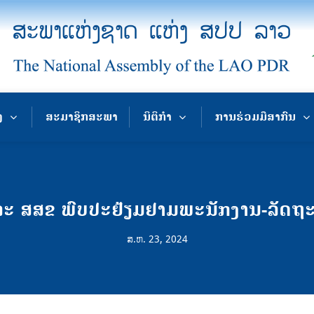
ງ
ສະມາຊິກສະພາ
ນິຕິກຳ
ການຮ່ວມມືສາກົນ
ະ ສສຂ ພົບປະຢ້ຽມຢາມພະນັກງານ-ລັດຖະ
ສ.ຫ. 23, 2024