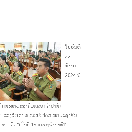
ໃນວັນທີ
22
ສິງຫາ
2024 ນີ້
າຊິກສະພາປະຊາຊົນແຂວງຈໍາປາສັກ
ສັກ ແສງສັກດາ ຄະນະປະຈໍາສະພາປະຊາຊົນ
ດເລືອກຕັ້ງທີ 15 ແຂວງຈໍາປາສັກ