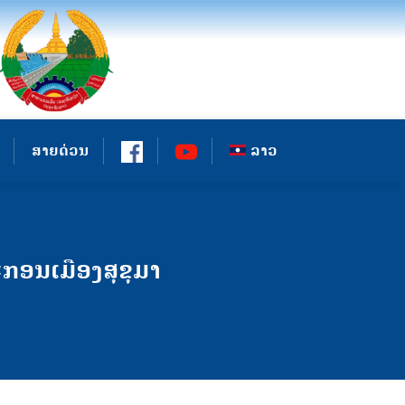
ສາຍດ່ວນ
ລາວ
ກອນເມືອງສຸຂຸມາ