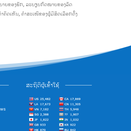
ຍບາຍຂອງພັກ, ລະບຽບກົດໝາຍຂອງລັດ
າຄິດເຫັນ, ຄໍາສະເໜີຂອງຜູ້ມີສິດເລືອກຕັ້ງ
ສະຖິຕິຜູ້ເຂົ້າໃຊ້
ews