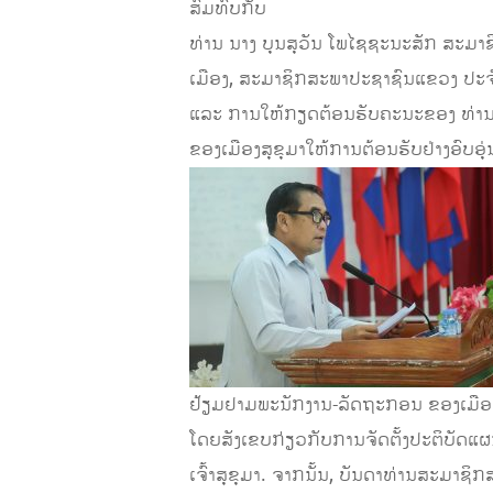
ສົມທົບກັບ
ທ່ານ ນາງ ບຸນສຸວັນ ໂພໄຊຊະນະສັກ ສະມາຊ
ເມືອງ, ສະມາຊິກສະພາປະຊາຊົນແຂວງ ປະຈໍາ
ແລະ ການໃຫ້ກຽດຕ້ອນຮັບຄະນະຂອງ ທ່ານ ສົມ
ຂອງເມືອງສຸຂຸມາໃຫ້ການຕ້ອນຮັບຢ່າງອົບອຸ່
ຢ້ຽມຢາມພະນັກງານ-ລັດຖະກອນ ຂອງເມືອງ
ໂດຍສັງເຂບກ່ຽວກັບການຈັດຕັ້ງປະຕິບັດແ
ເຈົ້າສຸຂຸມາ. ຈາກນັ້ນ, ບັນດາທ່ານສະມາຊ