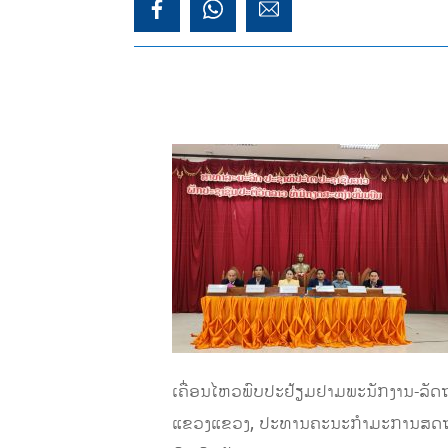
ເຄື່ອນໄຫວພົບປະຢ້ຽມຢາມພະນັກງານ-ລັດຖ
ແຂວງແຂວງ, ປະທານຄະນະກໍາມະການສດຖະກິ