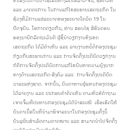
ຂົນສົ່ງໃນການນໍາໃຊ້ເສັ້ນທາງລົດໄຟລາວ-ຈີນ; ຊອກວິທີ
ແລະ ມາດຕະການ ໃນການແກ້ໄຂສະພາບເສດຖະກິດ ໃນ
ຊ້ວງທີ່ມີການແຜ່ລະບາດຂອງພະຍາດໂຄວິດ 19 ໃນ
ປັດຈຸບັນ. ໂອກາດດຽວກັນ, ທ່ານ ສອນໄຊ ສີພັນດອນ
ຮອງນາຍົກລັດຖະມົນຕີ ຜູ້ຊີ້ນໍາວຽກງານຂົງເຂດ
ເສດຖະກິດ ໄດ້ມີຄໍາເຫັນ ແລະ ລາຍງານຫຍໍ້ຕໍ່ກອງປະຊຸມ
ກ່ຽວກັບສະພາບການ ແລະ ການຈັດຕັ້ງປະຕິບັດວຽກງານ
ກໍຄືການຈັດຕັ້ງປະຕິບັດການແກ້ໄຂບັນຫາຄວາມຍຸ້ງຍາກ
ທາງດ້ານເສດຖະກິດ-ສັງຄົມ ແລະ ການຈັດຕັ້ງປະຕິບັດ
ວາລະແຫ່ງຊາດ. ຈາກນັ້ນ, ບັນດາທານຜູ້ແທນກອງປະຊຸມ
ໄດ້ລາຍງານ ແລະ ປະກອບຄໍາຄິດເຫັນ ຕາມຫົວຂໍຄໍາຖາມ
ເຈາະຈີ້ມທີ່ປະທານກອງປະຊຸມໄດ້ນໍາສະເໜີ ເພື່ອເຮັດໃຫ້
ບັນດາເນື້ອໃນທີ່ນໍາມາພິຈາລະນາໃນກອງປະຊຸມຄັ້ງນີ້
ບັນລຸຜົນສໍາເລັດຕາມຄາດໝາຍ ແລະ ສາມາດນໍາໄປຈັດຕັ້ງ