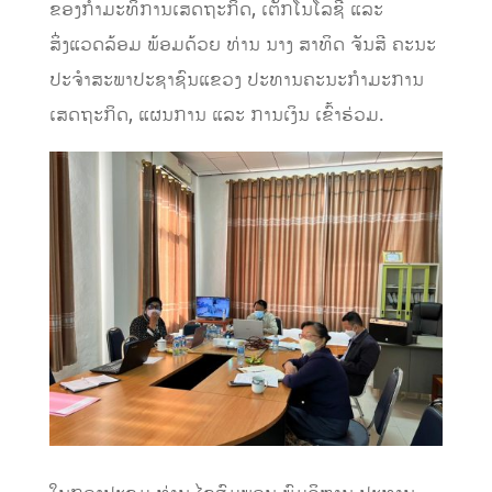
ຂອງກຳມະທິການເສດຖະກິດ, ເຕັກໂນໂລຊີ ແລະ
ສິ່ງແວດລ້ອມ ພ້ອມດ້ວຍ ທ່ານ ນາງ ສາທິດ ຈັນສີ ຄະນະ
ປະຈໍາສະພາປະຊາຊົນແຂວງ ປະທານຄະນະກຳມະການ
ເສດຖະກິດ, ແຜນການ ແລະ ການເງິນ ເຂົ້າຮ່ວມ.