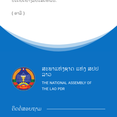
ປະຕິບັດຢ່າງມີປະສິດທິຜົນ.
( ອາລີ )
ສະພາແຫ່ງຊາດ ແຫ່ງ ສປປ
ລາວ
THE NATIONAL ASSEMBLY OF
THE LAO PDR
ຕິດຕໍ່ສອບຖາມ