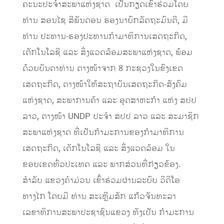
ຄະນະປະຈໍາສະພາແຫ່ງຊາດ ເປັນກຽດເຂົ້າຮ່ວມໂດຍ
ທ່ານ ສອນໄຊ ສີພັນດອນ ຮອງນາຍົກລັດຖະມົນຕີ, ມີ
ທ່ານ ປະທານ-ຮອງປະທານກຳມາທິການເສດຖະກິດ,
ເຕັກໂນໂລຊີ ແລະ ສິ່ງແວດລ້ອມສະພາແຫ່ງຊາດ, ພ້ອມ
ດ້ວຍບັນດາທ່ານ ຕາງໜ້າຈາກ 8 ກະຊວງໃນຂົງເຂດ
ເສດຖະກິດ, ຕາງໜ້າໃຫ້ສະຖາບັນເສດຖະກິດ-ສັງຄົມ
ແຫ່ງຊາດ, ສະພາການຄ້າ ແລະ ອຸດສາຫະກຳ ແຫ່ງ ສປປ
ລາວ, ຕາງໜ້າ UNDP ປະຈໍາ ສປປ ລາວ ແລະ ສະມາຊິກ
ສະພາແຫ່ງຊາດ ທີ່ເປັນກຳມະການຂອງກຳມາທິການ
ເສດຖະກິດ, ເຕັກໂນໂລຊີ ແລະ ສິ່ງແວດລ້ອມ ໃນ
ຂອບເຂດທົ່ວປະເທດ ແລະ ພາກສ່ວນທີ່ກ່ຽວຂ້ອງ.
ສຳລັບ ແຂວງຄໍາມ່ວນ ເຂົ້າຮ່ວມຜ່ານລະບົບ ວີດີໂອ
ທາງໄກ ໂດຍມີ ທ່ານ ສະເຫຼີມສັກ ແກ້ວຈັນທະລາ
ເລຂາທິການສະພາປະຊາຊົນແຂວງ ທັງເປັນ ກຳມະການ