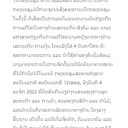
ໃນກອງປະຊຸມ ທ່ານ ໄຊສົມພອນ ພົມວິຫານ ປະທານ
ກອງປະຊຸມໄດ້ກ່າວຈຸດປະສົງຂອງການເປີດກອງປະຊຸມ
ໃນຄັ້ງນີ້ ກໍ່ເພື່ອເປັນການລະດົມແນວຄວາມຄິດກ່ຽວກັບ
ການແກ້ໄຂບັນທາງດ້ານເສດຖະກິດ-ສັງຄົມ ແລະ ວາລະ
ແຫ່ງຊາດກ່ຽວກັບການແກ້ໄຂຄວາມຫຍຸ້ງຍາກທາງດ້ານ
ເສດຖະກິດ-ການເງິນ ໂດຍເລັງໃສ່ 4 ບັນຫາໃຫ່ຍ ຄື:
ຊອກຫາມາດຕະການ ແລະ ນຳໃຊ້ທ່າແຮງອັນບົ່ມຊ້ອມ;
ວາງມາດຕະການໃນການຈັດຕັ້ງປະຕິບັດບັນດາຄາດໝາຍ
ທີ່ໄດ້ກຳນົດໄວ້ໃນມະຕິ ກອງປະຊຸມສະພາແຫ່ງຊາດ
ສະບັບເລກທີ ສະບັບເລກທີ 12/ສພຊ, ລົງວັນທີ 4
ພະຈິກ 2022 ທີ່ຕິດພັນກັບວຽກງານຂະແໜງການອຸດ
ສະຫະກໍາ ແລະ ການຄ້າ, ຂະແໜງກະສິກໍາ ແລະ ປ່າໄມ້;
ແຜນດໍາເນີນກິດຈະການພັດທະນາທາງດ້ານ ໂຄງລ່າງ
ພື້ນຖານ ເປັນຕັ້ນ ລະບົບໂລຈິດຕິກ, ຄົມມະນາຄົມ ແລະ