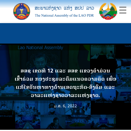
ສສຊ ເຂດທີ 12 ແລະ ສສຂ ແຂວງຄໍາມ່ວນ
ເຂົ້າຮ່ວມ ກອງປະຊຸມລະດົມແນວຄວາມຄິດ ເພື່ອ
ແກ້ໄຂບັນຫາທາງດ້ານເສດຖະກິດ-ສັງຄົມ ແລະ
ວາລະແຫ່ງຊາດວາລະແຫ່ງຊາດ.
ມ.ສ. 6, 2022