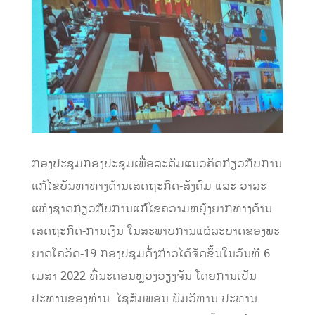
ກອງປະຊຸມກອງປະຊຸມເພື່ອລະດົມແນວຄິດກ່ຽວກັບການ
ແກ້ໄຂບັນຫາທາງດ້ານເສດຖະກິດ-ສັງຄົມ ແລະ ວາລະ
ແຫ່ງຊາດກ່ຽວກັບການແກ້ໄຂຄວາມຫຍຸ້ງຍາກທາງດ້ານ
ເສດຖະກິດ-ການເງິນ ໃນສະພາບການແຜ່ລະບາດຂອງພະ
ຍາດໂຄວິດ-19 ກອງປຊຸມດັ່ງກ່າວໄດ້ຈັດຂຶ້ນໃນວັນທີ 6
ເມສາ 2022 ທີ່ນະຄອນຫຼວງວຽງຈັນ ໂດຍການເປັນ
ປະທານຂອງທ່ານ ໄຊສົມພອນ ພົມວິຫານ ປະທານ