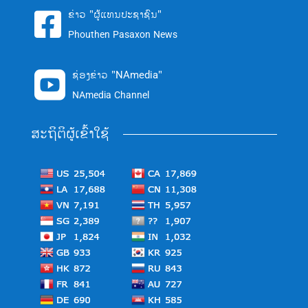
ຂ່າວ "ຜູ້ແທນປະຊາຊົນ"

Phouthen Pasaxon News
ຊ່ອງຂ່າວ "NAmedia"

NAmedia Channel
ສະຖິຕິຜູ້ເຂົ້າໃຊ້