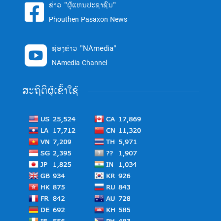
ຂ່າວ "ຜູ້ແທນປະຊາຊົນ"

Phouthen Pasaxon News
ຊ່ອງຂ່າວ "NAmedia"

NAmedia Channel
ສະຖິຕິຜູ້ເຂົ້າໃຊ້