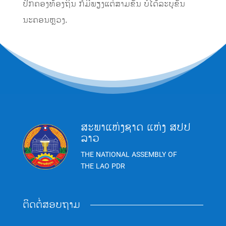
ປົກຄອງທ້ອງຖິ່ນ ກໍມີພຽງແຕ່ສາມຂັ້ນ ບໍ່ໄດ້ລະບຸຂັ້ນ
ນະຄອນຫຼວງ.
ສະພາແຫ່ງຊາດ ແຫ່ງ ສປປ
ລາວ
THE NATIONAL ASSEMBLY OF
THE LAO PDR
ຕິດຕໍ່ສອບຖາມ