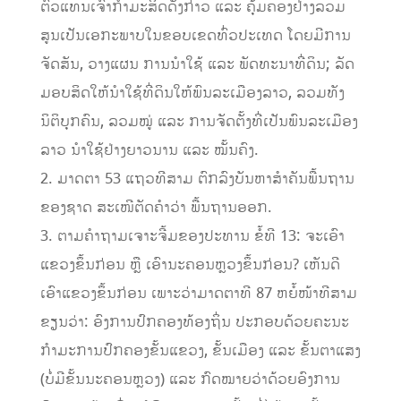
ຕົວແທນເຈົ້າກຳມະສິດດັ່ງກ່າວ ແລະ ຄຸ້ມຄອງຢ່າງລວມ
ສູນເປັນເອກະພາບໃນຂອບເຂດທົ່ວປະເທດ ໂດຍມີການ
ຈັດສັນ, ວາງແຜນ ການນຳໃຊ້ ແລະ ພັດທະນາທີ່ດິນ; ລັດ
ມອບສິດໃຫ້ນໍາໃຊ້ທີ່ດິນໃຫ້ພົນລະເມືອງລາວ, ລວມທັງ
ນິຕິບຸກຄົນ, ລວມໝູ່ ແລະ ການຈັດຕັ້ງທີ່ເປັນພົນລະເມືອງ
ລາວ ນໍາໃຊ້ຢ່າງຍາວນານ ແລະ ໝັ້ນຄົງ.
2. ມາດຕາ 53 ແຖວທີສາມ ຕົກລົງບັນຫາສຳຄັນພື້ນຖານ
ຂອງຊາດ ສະເໜີຕັດຄຳວ່າ ພື້ນຖານອອກ.
3. ຕາມຄໍາຖາມເຈາະຈີ້ມຂອງປະທານ ຂໍ້ທີ 13: ຈະເອົາ
ແຂວງຂຶ້ນກ່ອນ ຫຼື ເອົານະຄອນຫຼວງຂຶ້ນກ່ອນ? ເຫັນດີ
ເອົາແຂວງຂຶ້ນກ່ອນ ເພາະວ່າມາດຕາທີ 87 ຫຍໍ້ໜ້າທີສາມ
ຂຽນວ່າ: ອົງການປົກຄອງທ້ອງຖິ່ນ ປະກອບດ້ວຍຄະນະ
ກຳມະການປົກຄອງຂັ້ນແຂວງ, ຂັ້ນເມືອງ ແລະ ຂັ້ນຕາແສງ
(ບໍ່ມີຂັ້ນນະຄອນຫຼວງ) ແລະ ກົດໝາຍວ່າດ້ວຍອົງການ