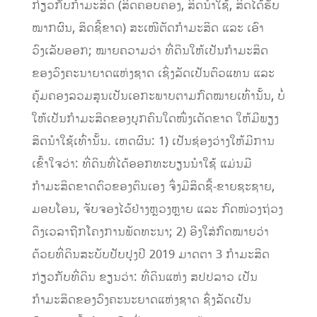
ກ່ຽວກັບກໍາມະສິດ (ສິດຄອບຄອງ, ສິດນຳໃຊ້, ສິດໄດ້ຮັບ
ໝາກຜົນ, ສິດຊີ້ຂາດ) ສະເໜີຕັດກໍາມະສິດ ແລະ ເອົາ
ວົງເລັບອອກ; ໝາຍຄວາມວ່າ ທີ່ດິນໃຫ້ເປັນກຳມະສິດ
ຂອງວົງຄະນາຍາດແຫ່ງຊາດ ເຊິ່ງລັດເປັນຕົວແທນ ແລະ
ຄຸ້ມຄອງລວມສູນເປັນເອກະພາບຕາມກົດໝາຍເທົ່ານັ້ນ, ບໍ່
ໃຫ້ເປັນກຳມະສິດຂອງບຸກຄົນໃດໜຶ່ງເດັດຂາດ ໃຫ້ມີພຽງ
ສິດນໍາໃຊ້ເທົ່ານັ້ນ. ເຫດຜົນ: 1) ເປັນຊ່ອງວ່າງໃຫ້ມີການ
ເຂົ້າໃຈວ່າ: ທີ່ດິນທີ່ໄດ້ອອກທະບຽນນຳໃຊ້ ແມ່ນມີ
ກຳມະສິດຂາດຕົວຂອງຕົນເອງ ຈຶ່ງມີສິດຊື້-ຂາຍຊະຊາຍ,
ມອບໂອນ, ຈັບຈອງໄວ້ຢ່າງຫຼວງຫຼາຍ ແລະ ກົດໜ່ວງຖ່ວງ
ດຶງເວລາຖືກໂຄງການພັດທະນາ; 2) ອີງໃສ່ກົດໝາຍວ່າ
ດ້ວຍທີ່ດິນສະບັບປັບປຸງປີ 2019 ມາດຕາ 3 ກຳມະສິດ
ກ່ຽວກັບທີ່ດິນ ຂຽນວ່າ: ທີ່ດິນແຫ່ງ ສປປລາວ ເປັນ
ກຳມະສິດຂອງວົງຄະນະຍາດແຫ່ງຊາດ ຊຶ່ງລັດເປັນ