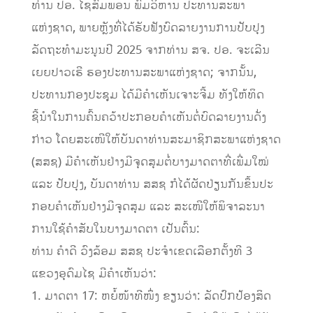
ທ່ານ ປອ. ໄຊສົມພອນ ພົມວິຫານ ປະທານສະພາ
ແຫ່ງຊາດ, ພາຍຫຼັງທີ່ໄດ້ຮັບຟັງບົດລາຍງານການປັບປຸງ
ລັດຖະທຳມະນູນປີ 2025 ຈາກທ່ານ ສຈ. ປອ. ຈະເລີນ
ເຍຍປາວເຮີ ຮອງປະທານສະພາແຫ່ງຊາດ; ຈາກນັ້ນ,
ປະທານກອງປະຊຸມ ໄດ້ມີຄຳເຫັນເຈາະຈີ້ມ ທັງໃຫ້ທິດ
ຊີ້ນຳໃນການຄົ້ນຄວ້າປະກອບຄຳເຫັນຕໍ່ບົດລາຍງານດັ່ງ
ກ່າວ ໂດຍສະເໜີໃຫ້ບັນດາທ່ານສະມາຊິກສະພາແຫ່ງຊາດ
(ສສຊ) ມີຄໍາເຫັນຢ່າງມີຈຸດສຸມຕໍ່ບາງມາດຕາທີ່ເພີ່ມໃໝ່
ແລະ ປັບປຸງ, ບັນດາທ່ານ ສສຊ ກໍໄດ້ຜັດປ່ຽນກັນຂຶ້ນປະ
ກອບຄໍາເຫັນຢ່າງມີຈຸດສຸມ ແລະ ສະເໜີໃຫ້ພິຈາລະນາ
ການໃຊ້ຄໍາສັບໃນບາງມາດຕາ ເປັນຕົ້ນ:
ທ່ານ ຄຳດີ ວົງລ້ອມ ສສຊ ປະຈຳເຂດເລືອກຕັ້ງທີ 3
ແຂວງອຸດົມໄຊ ມີຄຳເຫັນວ່າ:
1. ມາດຕາ 17: ຫຍໍ້ໜ້າທີໜຶ່ງ ຂຽນວ່າ: ລັດປົກປ້ອງສິດ