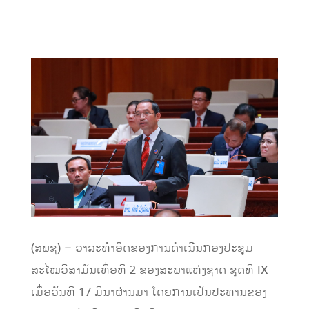
(ສພຊ) – ວາລະທຳອິດຂອງການດຳເນີນກອງປະຊຸມ
ສະໄໝວິສາມັນເທື່ອທີ 2 ຂອງສະພາແຫ່ງຊາດ ຊຸດທີ IX
ເມື່ອວັນທີ 17 ມີນາຜ່ານມາ ໂດຍການເປັນປະທານຂອງ