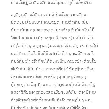
ບານ ມີພຽງແຕ່ກວດກາ ແລະ ຊ່ວຍທາງດ້ານວິຊາການ.
ວຽກງານການສຶກສາ ແມ່ນສໍາຄັນທີ່ສຸດ ເພາະການ
ພັດທະນາຊັບພະຍາກອນມະນຸດ, ການສ້າງຄົນ ເປັນ
ບັນຫາກົກຂອງປະເທດຊາດ. ການສ້າງເດັກນ້ອຍໃນມື້ນີ້
ໃຫ້ເປັນຄົນດີຄົນເກ່ງ ຈະຊ່ວຍໃຫ້ຊາວໜຸ່ມເປັນຄົນດີຄົນ
ເກ່ງໃນມື້ໜ້າ, ສ້າງຊາວໜຸ່ມເປັນຄົນດີຄົນເກ່ງ ເຮົາກໍຈະໄດ້
ພະນັກງານທີ່ເປັນຄົນດີຄົນເກ່ງໃນມື້ໜ້າ, ພະນັກງານເປັນ
ຄົນດີຄົນເກ່ງ ເຮົາກໍຈະໄດ້ຄະນະພັກ, ຄະນະນໍາແຕ່ລະຂັ້ນ
ທີ່ເປັນຄົນດີຄົນເກ່ງ. ມອບຂາດຕົວໃຫ້ທ້ອງຖິ່ນປະຕິຮູບ
ການສຶກສາຕາມສີສັນຂອງທ້ອງຖິ່ນນັ້ນໆ, ກະຊວງ
ຄຸ້ມຄອງດ້ານວິຊາການ ແລະ ຕ້ອງຊ່ວຍດ້ານໃດດ້ານໜຶ່ງ;
ແຕ່ວ່າສີສັນຂອງແຕ່ລະແຂວງມັນຈະບໍ່ຄືກັນ, ຕ້ອງມີການ
ສ້າງຫຼັກສູດໃດໜຶ່ງທີ່ເໝາະສົມສຳລັບແຂວງນັ້ນໆ ແລະ
ອີກຢ່າງໜຶ່ງ ປະຕິຮູບລະ ບົບການສຶກສາໃຫ້ສັ້ນລົງ,