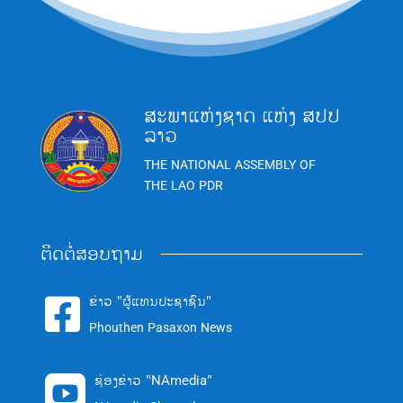
ສະພາແຫ່ງຊາດ ແຫ່ງ ສປປ
ລາວ
THE NATIONAL ASSEMBLY OF
THE LAO PDR
ຕິດຕໍ່ສອບຖາມ
ຂ່າວ "ຜູ້ແທນປະຊາຊົນ"

Phouthen Pasaxon News
ຊ່ອງຂ່າວ "NAmedia"
