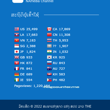
NAmedia Channel
ສະຖິຕິຜູ້ເຂົ້າໃຊ້
ລິຂະສິດ © 2022 ສະພາແຫ່ງຊາດ ແຫ່ງ ສປປ ລາວ THE