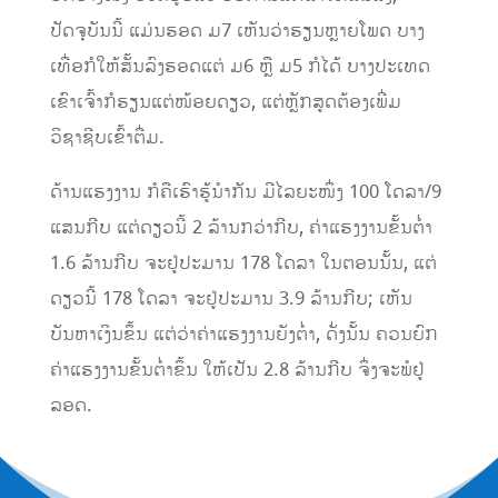
ປັດຈຸບັນນີ້ ແມ່ນຮອດ ມ7 ເຫັນວ່າຮຽນຫຼາຍໂພດ ບາງ
ເທື່ອກໍໃຫ້ສັ້ນລົງຮອດແຕ່ ມ6 ຫຼື ມ5 ກໍໄດ້ ບາງປະເທດ
ເຂົາເຈົ້າກໍຮຽນແຕ່ໜ້ອຍດຽວ, ແຕ່ຫຼັກສູດຕ້ອງເພີ່ມ
ວິຊາຊີບເຂົ້າຕື່ມ.
ດ້ານແຮງງານ ກໍຄືເຮົາຮູ້ນໍາກັນ ມີໄລຍະໜຶ່ງ 100 ໂດລາ/9
ແສນກີບ ແຕ່ດຽວນີ້ 2 ລ້ານກວ່າກີບ, ຄ່າແຮງງານຂັ້ນຕໍ່າ
1.6 ລ້ານກີບ ຈະຢູ່ປະມານ 178 ໂດລາ ໃນຕອນນັ້ນ, ແຕ່
ດຽວນີ້ 178 ໂດລາ ຈະຢູ່ປະມານ 3.9 ລ້ານກີບ; ເຫັນ
ບັນຫາເງິນຂຶ້ນ ແຕ່ວ່າຄ່າແຮງງານຍັງຕໍ່າ, ດັ່ງນັ້ນ ຄວນຍົກ
ຄ່າແຮງງານຂັ້ນຕໍ່າຂຶ້ນ ໃຫ້ເປັນ 2.8 ລ້ານກີບ ຈຶ່ງຈະພໍຢູ່
ລອດ.