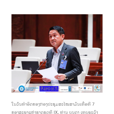
ໃນວັນທໍາອິດຂອງກອງປະຊຸມສະໄໝສາມັນເທື່ອທີ 7
ຂອງສະພາແຫ່ງຊາດຊຸດທີ IX, ທ່ານ ບຸນຕາ ເທບພະວົງ