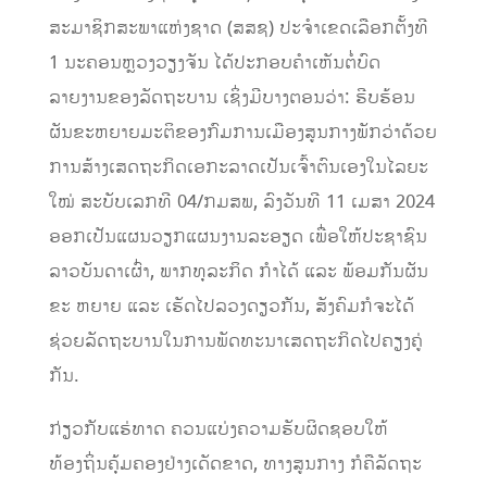
ສະມາຊິກສະພາແຫ່ງຊາດ (ສສຊ) ປະຈໍາເຂດເລືອກຕັ້ງທີ
1 ນະຄອນຫຼວງວຽງຈັນ ໄດ້ປະກອບຄຳເຫັນຕໍ່ບົດ
ລາຍງານຂອງລັດຖະບານ ເຊິ່ງມີບາງຕອນວ່າ: ຮີບຮ້ອນ
ຜັນຂະຫຍາຍມະຕິຂອງກົມການເມືອງສູນກາງພັກວ່າດ້ວຍ
ການສ້າງເສດຖະກິດເອກະລາດເປັນເຈົ້າຕົນເອງໃນໄລຍະ
ໃໝ່ ສະບັບເລກທີ 04/ກມສພ, ລົງວັນທີ 11 ເມສາ 2024
ອອກເປັນແຜນວຽກແຜນງານລະອຽດ ເພື່ອໃຫ້ປະຊາຊົນ
ລາວບັນດາເຜົ່າ,​ ພາກທຸລະກິດ ກໍາໄດ້ ແລະ ພ້ອມກັນຜັນ
ຂະ ຫຍາຍ ແລະ ເຮັດໄປລວງດຽວກັນ, ​ສັງຄົມກໍຈະໄດ້
ຊ່ວຍລັດຖະບານໃນການພັດທະນາເສດຖະກິດໄປຄຽງຄູ່
ກັນ.
ກ່ຽວກັບແຮ່ທາດ ຄວນແບ່ງຄວາມຮັບຜິດຊອບໃຫ້
ທ້ອງຖິ່ນຄຸ້ມຄອງຢ່າງເດັດຂາດ, ທາງສູນກາງ ກໍຄືລັດຖະ