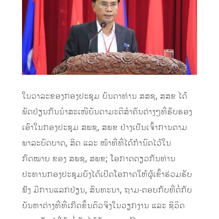
ໃນວາລະຂອງກອງປະຊຸມ ບັນດາທ່ານ ສສຊ, ສສຂ ໄດ້
ພັດປ່ຽນກັນນຳສະເໜີບັນດາມະຕິສຳຄັນຕ່າງໆທີ່ຮັບຮອງ
ເອົາໃນກອງປະຊຸມ ສພຊ, ສພຂ ຢ່າງເປັນເຈົ້າການຕາມ
ພາລະບົດບາດ, ສິດ ແລະ ໜ້າທີ່ທີ່ໄດ້ກຳນົດໄວ້ໃນ
ກົດໝາຍ ຂອງ ສພຊ, ສພຂ; ໂອກາດດຽວກັນທ່ານ
ປະທານກອງປະຊຸມຍັງໄດ້ເປີດໂອກາດໃຫ້ຜູ້ເຂົ້າຮ່ວມຮັບ
ຟັງ ມີການແລກປ່ຽນ, ສົນທະນາ, ຖາມ-ຕອບກັບທີ່ຕໍ່ກັບ
ບັນຫາຕ່າງທີ່ທີ່ເກີດຂຶ້ນຕົວຈິງໃນວຽກງານ ແລະ ຊີວິດ