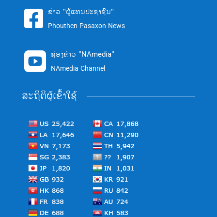
ຂ່າວ "ຜູ້ແທນປະຊາຊົນ"

Phouthen Pasaxon News
ຊ່ອງຂ່າວ "NAmedia"

NAmedia Channel
ສະຖິຕິຜູ້ເຂົ້າໃຊ້