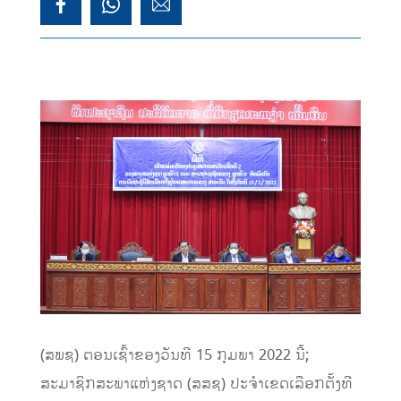
(ສພຊ) ຕອນເຊົ້າຂອງວັນທີ 15 ກຸມພາ 2022 ນີ້;
ສະມາຊິກສະພາແຫ່ງຊາດ (ສສຊ) ປະຈໍາເຂດເລືອກຕັ້ງທີ