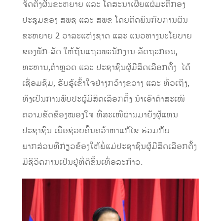
ຈັດຕັ້ງຜັນຂະຫຍາຍ ແລະ ໂຄສະນາເຜີຍແຜ່ມະຕິກອງ
ປະຊຸມຂອງ ສພຊ ແລະ ສພຂ ໂດຍຕິດພັນກັບການຜັນ
ຂະຫຍາຍ 2 ວາລະແຫ່ງຊາດ ແລະ ແນວທາງນະໂຍບາຍ
ຂອງພັກ-ລັດ ໃຫ້ຖັນແຖວພະນັກງານ-ລັດຖະກອນ,
ທະຫານ,ຕຳຫຼວດ ແລະ ປະຊາຊົນຜູ້ມີສິດເລືອກຕັ້ງ ໄດ້
ເຊື່ອມຊຶມ, ຮັບຮູ້ເຂົ້າໃຈຢ່າງກວ້າງຂວາງ ແລະ ທົ່ວເຖິງ,
ທັງເປັນການພົບປະຜູ້ມີສິດເລືອກຕັ້ງ ນໍາເອົາຄໍາສະເໜີ
ຄວາມຂັດຂ້ອງໝອງໃຈ ທີ່ສະເໜີຜ່ານມາຍັງຜູ້ແທນ
ປະຊາຊົນ ເພື່ອຊ່ວຍຄົ້ນຄວ້າຫາແກ້ໄຂ ຮ່ວມກັບ
ພາກສ່ວນທີ່ກ່ຽວຂ້ອງໃຫ້ພໍ່ແມ່ປະຊາຊົນຜູ້ມີສິດເລືອກຕັ້ງ
ມີຊີວິດການເປັນຢູ່ທີ່ດີຂຶ້ນເທື່ອລະກ້າວ.