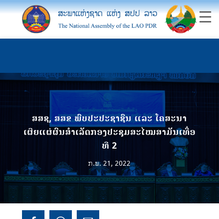
ສສຊ, ສສຂ ພົບປະປະຊາຊົນ ແລະ ໂຄສະນາ
ເຜີຍແຜ່ຜົນສໍາເລັດກອງປະຊຸມສະໄໝສາມັນເທື່ອ
ທີ 2
ກ.ພ. 21, 2022