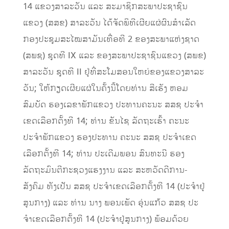
14 ແຂວງສາລະວັນ ແລະ ສະມາຊິກສະພາປະຊາຊົນ
ແຂວງ (ສສຂ) ສາລະວັນ ໄດ້ຈັດພິທີເຜີຍແຜ່ຜົນສໍາເລັດ
ກອງປະຊຸມສະໄໝສາມັນເທື່ອທີ 2 ຂອງສະພາແຫ່ງຊາດ
(ສພຊ) ຊຸດທີ IX ແລະ ຂອງສະພາປະຊາຊົນແຂວງ (ສພຂ)
ສາລະວັນ ຊຸດທີ II ຢູ່ທີ່ສະໂມສອນໃຫຍ່ຂອງແຂວງສາລະ
ວັນ; ໃຫ້ກຽດເຜີຍແຜ່ໃນຄັ້ງນີ້ໂດຍທ່ານ ສີເຮັງ ຫອມ
ສົມບັດ ຮອງເລຂາພັກແຂວງ ປະທານຄະນະ ສສຊ ປະຈໍາ
ເຂດເລືອກຕັ້ງທີ 14; ທ່ານ ຂັນໄຊ ລັດຖະເຮົ້າ ຄະນະ
ປະຈຳພັກແຂວງ ຮອງປະທານ ຄະນະ ສສຊ ປະຈໍາເຂດ
ເລືອກຕັ້ງທີ 14; ທ່ານ ປະເດີມພອນ ສົນທະນີ ຮອງ
ລັດຖະມົນຕີກະຊວງແຮງງານ ແລະ ສະຫວັດດີການ-
ສັງຄົມ ທັງເປັນ ສສຊ ປະຈໍາເຂດເລືອກຕັ້ງທີ 14 (ປະຈໍາຢູ່
ສູນກາງ) ແລະ ທ່ານ ນາງ ພອນເພັດ ອຸ່ນແກ້ວ ສສຊ ປະ
ຈໍາເຂດເລືອກຕັ້ງທີ 14 (ປະຈໍາຢູ່ສູນກາງ) ພ້ອມດ້ວຍ