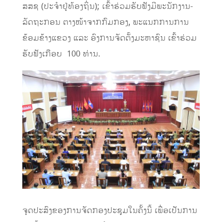
ສສຊ (ປະຈໍາຢູ່ທ້ອງຖິ່ນ); ເຂົ້າຮ່ວມຮັບຟັງມີພະນັກງານ-
ລັດຖະກອນ ຕາງໜ້າຈາກກົມກອງ, ພະແນກການການ
ຂ້ອມຂ້າງແຂວງ ແລະ ອົງການຈັດຕັ້ງມະຫາຊົນ ເຂົ້າຮ່ວມ
ຮັບຟັງເກືອບ 100 ທ່ານ.
ຈຸດປະສົງຂອງການຈັດກອງປະຊຸມໃນຄັ້ງນີ້ ເພື່ອເປັນການ