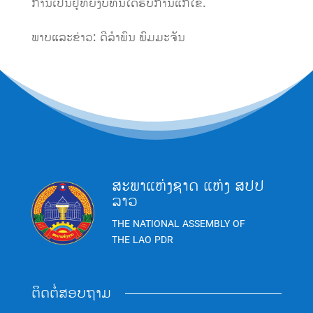
ການເປັນຢູ່ທີ່ຍັງບໍ່ທັນໄດ້ຮັບການແກ້ໄຂ.
ພາບແລະຂ່າວ: ດີລຳພົນ ພົມມະຈັນ
ສະພາແຫ່ງຊາດ ແຫ່ງ ສປປ
ລາວ
THE NATIONAL ASSEMBLY OF
THE LAO PDR
ຕິດຕໍ່ສອບຖາມ