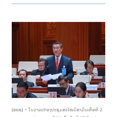
(ສພຊ) – ໃນວາລະກອງປະຊຸມສະໄໝວິສາມັນເທື່ອທີ 2