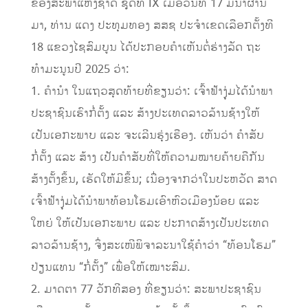
ຂອງສະພາແຫ່ງຊາດ ຊຸດທີ IX ເມື່ອວັນທີ 17 ມີນາຜ່ານ
ມາ, ທ່ານ ແດງ ປະທຸມທອງ ສສຊ ປະຈຳເຂດເລືອກຕັ້ງທີ
18 ແຂວງໄຊສົມບູນ ໄດ້ປະກອບຄຳເຫັນຕໍ່ຮ່າງລັດ ຖະ
ທຳມະນູນປີ 2025 ວ່າ:
1. ຄຳນຳ ໃນແຖວສຸດທ້າຍທີ່ຂຽນວ່າ: ເຈົ້າຟ້າງຸ່ມໄດ້ນຳພາ
ປະຊາຊົນເຮົາກໍ່ຕັ້ງ ແລະ ສ້າງປະເທດລາວລ້ານຊ້າງໃຫ້
ເປັນເອກະພາບ ແລະ ຈະເລີນຮຸ່ງເຮືອງ. ເຫັນວ່າ ຄຳສັບ
ກໍ່ຕັ້ງ ແລະ ສ້າງ ເປັນຄຳສັບທີ່ໃຫ້ຄວາມໝາຍຄ້າຍຄືກັນ
ສ້າງຕັ້ງຂຶ້ນ, ເຮັດໃຫ້ມີຂຶ້ນ; ເນື່ອງຈາກວ່າໃນປະຫວັດ ສາດ
ເຈົ້າຟ້າງຸ່ມໄດ້ນຳພາທ້ອນໂຮມເອົາຫົວເມືອງນ້ອຍ ແລະ
ໃຫຍ່ ໃຫ້ເປັນເອກະພາບ ແລະ ປະກາດສ້າງເປັນປະເທດ
ລາວລ້ານຊ້າງ, ຈຶ່ງສະເໜີພິຈາລະນາໃຊ້ຄຳວ່າ “ທ້ອນໂຮມ”
ປ່ຽນແທນ “ກໍ່ຕັ້ງ” ເພື່ອໃຫ້ເໝາະສົມ.
2. ມາດຕາ 77 ວັກທີສອງ ທີ່ຂຽນວ່າ: ສະພາປະຊາຊົນ