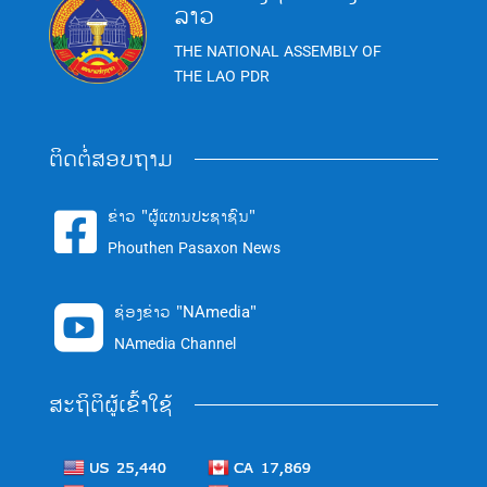
ລາວ
THE NATIONAL ASSEMBLY OF
THE LAO PDR
ຕິດຕໍ່ສອບຖາມ
ຂ່າວ "ຜູ້ແທນປະຊາຊົນ"

Phouthen Pasaxon News
ຊ່ອງຂ່າວ "NAmedia"

NAmedia Channel
ສະຖິຕິຜູ້ເຂົ້າໃຊ້