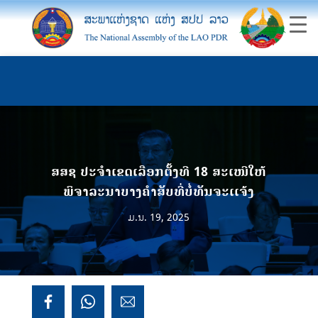
ສສຊ ປະຈຳເຂດເລືອກຕັ້ງທີ 18 ສະເໜີໃຫ້
ພິຈາລະນາບາງຄຳສັບທີ່ບໍ່ທັນຈະເເຈ້ງ
ມ.ນ. 19, 2025