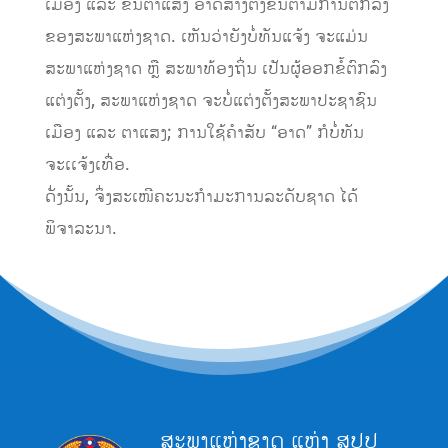
ເມືອງ ແລະ ຂັ້ນຕາແສງ ອາດສ້າງຕັ້ງຂຶ້ນຕາມການຕົກລົງ
ຂອງສະພາແຫ່ງຊາດ. ເຫັນວ່າຍັງບໍ່ທັນແຈ້ງ ຈະແມ່ນ
ສະພາແຫ່ງຊາດ ຫຼື ສະພາທ້ອງຖິ່ນ ເປັນຜູ້ອອກຂໍ້ຕົກລົງ
ແຕ່ງຕັ້ງ, ສະພາແຫ່ງຊາດ ຈະບໍ່ແຕ່ງຕັ້ງສະພາປະຊາຊົນ
ເມືອງ ແລະ ຕາແສງ; ການໃຊ້ຄຳສັບ “ອາດ” ກໍບໍ່ທັນ
ຈະເເຈ້ງເທື່ອ.
ດັ່ງນັ້ນ, ຈຶ່ງສະເໜີຄະນະກຳມະການລະດັບຊາດ ໄດ້
ພິຈາລະນາ.
ສະພາແຫ່ງຊາດ ແຫ່ງ ສປປ