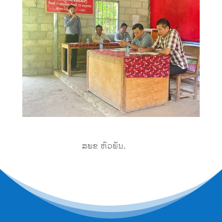
ສພຂ ຫົວພັນ.