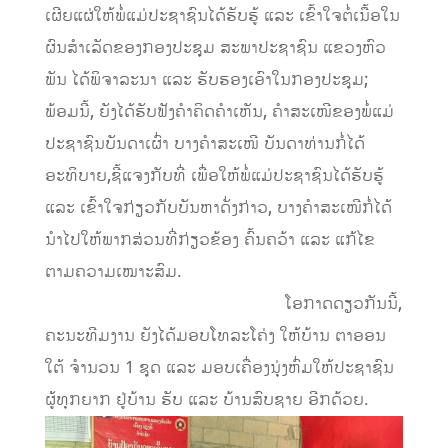
ເຜີຍແຜ່ໃຫ້ພໍ່ແມ່ປະຊາຊົນໄດ້ຮັບຮູ້ ແລະ ເຂົ້າໃຈຕໍ່ເນື້ອໃນ
ຜົນສຳເລັດຂອງກອງປະຊຸມ ສະພາປະຊາຊົນ ແຂວງຫົວ
ພັນ ໄດ້ພິຈາລະນາ ແລະ ຮັບຮອງເອົາໃນກອງປະຊຸມ;
ພ້ອມນີ້, ຍັງໄດ້ຮັບຟັງຄຳຄິດຄຳເຫັນ, ຄຳສະເໜີຂອງພໍ່ແມ່
ປະຊາຊົນບັນດາເຜົ່າ ບາງຄຳສະເໜີ ບັນດາທ່ານກໍ່ໄດ້
ອະທິບາຍ,ຊີ້ແຈງກັບທີ່ ເພື່ອໃຫ້ພໍ່ແມ່ປະຊາຊົນໄດ້ຮັບຮູ້
ແລະ ເຂົ້າໃຈກ່ຽວກັບບັນຫາດັ່ງກ່າວ, ບາງຄຳສະເໜີກໍ່ໄດ້
ນຳໄປໃຫ້ພາກສ່ວນທີ່ກ່ຽວຂ້ອງ ຄົ້ນຄວ້າ ແລະ ແກ້ໄຂ
ຕາມຄວາມເໝາະສົມ.
ໂອກາດດຽວກັນນີ້,
ຄະນະທີມງານ ຍັງໄດ້ມອບໂທລະໂຄ່ງ ໃຫ້ບ້ານ ຕາອອນ
ໃຕ້ ຈຳນວນ 1 ຊຸດ ແລະ ມອບເຄື່ອງນຸ່ງຫົ່ມໃຫ້ປະຊາຊົນ
ຜູ້ທຸກຍາກ ຢູ່ບ້ານ ຮັບ ແລະ ບ້ານສົບຊາຍ ອີກດ້ວຍ.