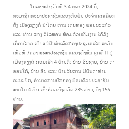
ໃນລະຫວ່າງວັນທີ 3-4 ຕຸລາ 2024 ນີ້,
ສະມາຊິກສະພາປະຊາຊົນແຂວງຫົວພັນ ປະຈຳເຂດເລືອກ
ຕັ້ງ ເມືອງຊຽງຄໍ້ ນໍາໂດຍ ທ່ານ ເຄນທອງ ພອນພະແກ້ວ
ແລະ ທ່ານ ແທງ ວິໄລພອນ ພ້ອມດ້ວຍທີມງານ ໄດ້ລົງ
ເຄື່ອນໄຫວ ເຜີຍແຜ່ຜົນສໍາເລັດກອງປະຊຸມສະໄໝສາມັນ
ເທື່ອທີ 7ຂອງ ສະພາປະຊາຊົນ ແຂວງຫົງພັນ ຊຸດທີ II ຢູ່
ເມືອງຊຽງຄໍ້ ກວມເອົາ 4 ບ້ານຄື: ບ້ານ ສົບຊາຍ, ບ້ານ ຕາ
ອອນໃຕ້, ບ້ານ ຮັບ ແລະ ບ້ານສົບສານ ມີບັນດາທ່ານ
ຄະນະພັກ, ອໍານາດການປົກຄອງ ພ້ອມດ້ວຍປະຊາຊົນ
ພາຍໃນ 4 ບ້ານເຂົ້າຮ່ວມທັງຫມົດ 285 ທ່ານ, ຍິງ 156
ທ່ານ.