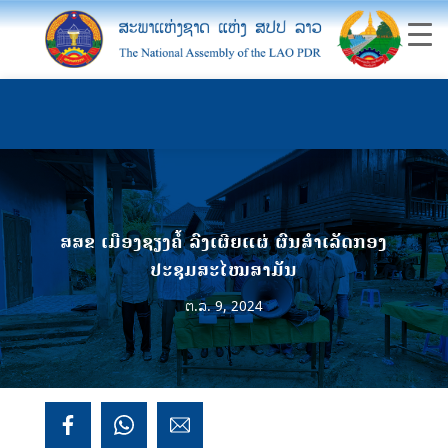
ສສຂ ເມືອງຊຽງຄໍ້ ລົງເຜີຍແຜ່ ຜົນສຳເລັດກອງ
ປະຊຸມສະໄໝສາມັນ
ຕ.ລ. 9, 2024