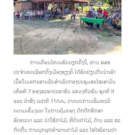
ການເຄື່ອນໄຫວເຮັດວຽກຄັ້ງນີ້, ທ່ານ ສສຂ
ປະຈຳເຂດເລືອກຕັ້ງເມືອງຊຽງຄໍ້ ໄດ້ພັດປ່ຽນກັນນຳເອົາ
ເນື້ອໃນເອກະສານຜົນສຳເລັດກອງປະຊຸມສະໄໝສາມັນ
ເທື່ອທີ 7 ຂອງສະພາປະຊາຊົນ ແຂວງຫົວພັນ ຊຸດທີ II
ແລະ ຄຳສັ່ງ ເລກທີ 11/ນຍ, ວ່າດວຍການເພີ່ມທະວີ
ຄວາມເຂັ້ມງວດ ໃນການຄຸ້ມຄອງ ປົກປັກຮັກສາ
ພັດທະນາ ແລະ ນຳໃຊ້ປ່າໄມ້, ທີ່ດິນປ່າໄມ້, ຕ້ານ ແລະ ສະ
ກັດກັ້ນ ການບຸກລຸກທຳລາຍປ່າໄມ້ ແລະ ໄຟໄໝ້ລາມປ່າ