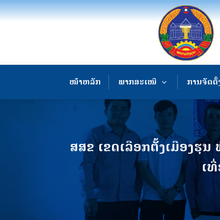
ໜ້າຫລັກ
ພາກສະເໜີ
ການຈັດຕັ້
ສສຂ ເຂດເລືອກຕັ້ງເມືອງຮຸນ 
ເທື