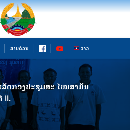
ສາຍດ່ວນ
ລາວ
ນສໍາເລັດກອງປະຊຸມສະ ໄໝສາມັນ
 II.