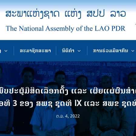
ງ
ສະມາຊິກສະພາ
ນິຕິກຳ
ການຮ່ວມມືສາກົນ
ພົບປະຜູ້ມີສິດເລືອກຕັ້ງ ແລະ ເຜີຍແຜ່ຜົ
່ອທີ 3 ຂອງ ສພຊ ຊຸດທີ IX ແລະ ສພຂ ຊຸດທີ
ຕ.ລ. 4, 2022