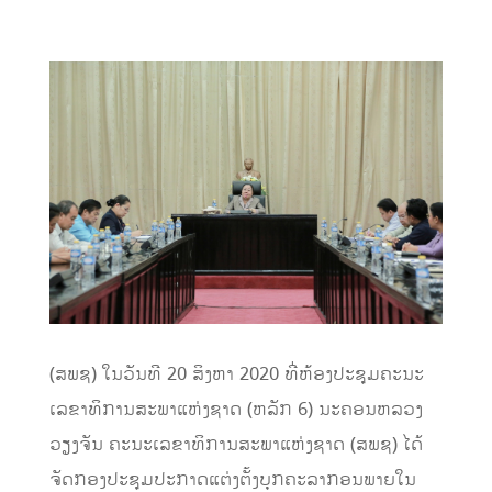
(ສພຊ) ໃນວັນທີ 20 ສິງຫາ 2020 ທີ່ຫ້ອງປະຊຸມຄະນະ
ເລຂາທິການສະພາແຫ່ງຊາດ (ຫລັກ 6) ນະຄອນຫລວງ
ວຽງຈັນ ຄະນະເລຂາທິການສະພາແຫ່ງຊາດ (ສພຊ) ໄດ້
ຈັດກອງປະຊຸມປະກາດແຕ່ງຕັ້ງບຸກຄະລາກອນພາຍໃນ