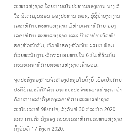
ສະພາແຫ່ງຊາດ ໂດຍການເປັນປະທານຂອງທ່ານ ນາງ ສີ
ໃສ ລືເດດມູນສອນ ຮອງປະທານ ສພຊ, ຜູ້ຊີ້ນໍາວຽກງານ
ເລຂາທິການສະພາແຫ່ງຊາດ ມີທ່ານເລຂາທິການ-ຮອງ
ເລຂາທິການສະພາແຫ່ງຊາດ ແລະ ບັນດາທ່ານຫົວໜ້າ-
ຮອງຫົວໜ້າກົມ, ຫົວໜ້າຮອງ-ຫົວໜ້າພະແນກ ພ້ອມ
ດ້ວຍພະນັກງານ-ລັດຖະກອນພາຍໃນ 6 ກົມທີ່ຂຶ້ນກັບ
ຄະນະເລຂາທິການສະພາແຫ່ງຊາດເຂົ້າຮ່ວມ.
ຈຸດປະສົງຂອງການຈັດກອງປະຊຸມໃນຄັ້ງນີ້ ເພື່ອເປັນການ
ປະຕິບັດມະຕິຕົກລົງຂອງຄະນະປະຈໍາສະພາແຫ່ງຊາດ ວ່າ
ດ້ວຍການແຕ່ງຕັ້ງຮອງເລຂາທິການສະພາແຫ່ງຊາດ
ສະບັບເລກທີ 98/ຄປຈ, ລົງວັນທີ 30 ກໍລະກົດ 2020
ແລະ ການຕົກລົງຂອງ ຄະນະເລຂາທິການສະພາແຫ່ງຊາດ
ຄັ້ງວັນທີ 17 ສິງຫາ 2020.