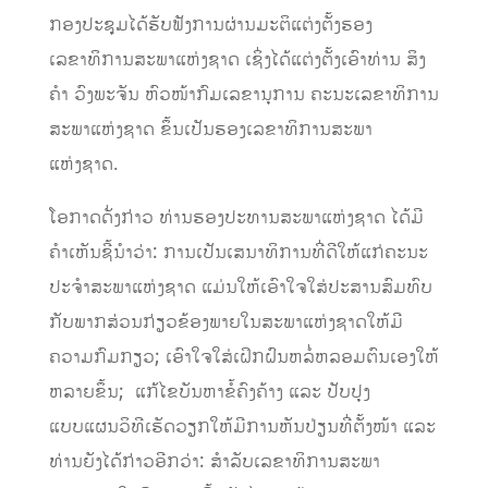
ກອງປະຊຸມໄດ້ຮັບຟັງການຜ່ານມະຕິແຕ່ງຕັ້ງຮອງ
ເລຂາທິການສະພາແຫ່ງຊາດ ເຊິ່ງໄດ້ແຕ່ງຕັ້ງເອົາທ່ານ ສິງ
ຄໍາ ວົງພະຈັນ ຫົວໜ້າກົມເລຂານຸການ ຄະນະເລຂາທິການ
ສະພາແຫ່ງຊາດ ຂຶ້ນເປັນຮອງເລຂາທິການສະພາ
ແຫ່ງຊາດ.
ໂອກາດດັ່ງກ່າວ ທ່ານຮອງປະທານສະພາແຫ່ງຊາດ ໄດ້ມີ
ຄໍາເຫັນຊີ້ນໍາວ່າ: ການເປັນເສນາທິການທີ່ດີໃຫ້ແກ່ຄະນະ
ປະຈໍາສະພາແຫ່ງຊາດ ແມ່ນໃຫ້ເອົາໃຈໃສ່ປະສານສົມທົບ
ກັບພາກສ່ວນກ່ຽວຂ້ອງພາຍໃນສະພາແຫ່ງຊາດໃຫ້ມີ
ຄວາມກົມກຽວ; ເອົາໃຈໃສ່ເຝິກຝົນຫລໍ່ຫລອມຕົນເອງໃຫ້
ຫລາຍຂຶ້ນ; ແກ້ໄຂບັນຫາຂໍ້ຄົງຄ້າງ ແລະ ປັບປຸງ
ແບບແຜນວິທີເຮັດວຽກໃຫ້ມີການຫັນປ່ຽນທີ່ຕັ້ງໜ້າ ແລະ
ທ່ານຍັງໄດ້ກ່າວອີກວ່າ: ສໍາລັບເລຂາທິການສະພາ