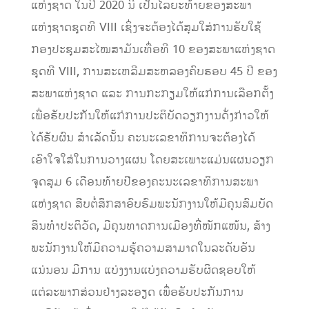
ແຫ່ງຊາດ ໃນປີ 2020 ນີ້ ເປັນໄລຍະທ້າຍຂອງສະພາ
ແຫ່ງຊາດຊຸດທີ VIII ເຊິ່ງຈະຕ້ອງໄດ້ສຸມໃສ່ການຮັບໃຊ້
ກອງປະຊຸມສະໄໝສາມັນເທື່ອທີ 10 ຂອງສະພາແຫ່ງຊາດ
ຊຸດທີ VIII, ການສະເຫລີມສະຫລອງຄົບຮອບ 45 ປີ ຂອງ
ສະພາແຫ່ງຊາດ ແລະ ການກະກຽມໃຫ້ແກ່ການເລືອກຕັ້ງ
ເພື່ອຮັບປະກັນໃຫ້ແກ່ການປະຕິບັດວຽກງານດັ່ງກ່າວໃຫ້
ໄດ້ຮັບຜົນ ສໍາເລັດນັ້ນ ຄະນະເລຂາທິການຈະຕ້ອງໄດ້
ເອົາໃຈໃສ່ໃນການວາງແຜນ ໂດຍສະເພາະແມ່ນແຜນວຽກ
ຈຸດສຸມ 6 ເດືອນທ້າຍປີຂອງຄະນະເລຂາທິການສະພາ
ແຫ່ງຊາດ ສືບຕໍ່ສຶກສາອົບຮົມພະນັກງານໃຫ້ມີຄຸນສົມບັດ
ສິນທໍາປະຕິວັດ, ມີຄຸນທາດການເມືອງທີ່ໜັກແໜ້ນ, ສ້າງ
ພະນັກງານໃຫ້ມີຄວາມຮູ້ຄວາມສາມາດໃນລະດັບອັນ
ແນ່ນອນ ມີການ ແບ່ງງານແບ່ງຄວາມຮັບຜິດຊອບໃຫ້
ແຕ່ລະພາກສ່ວນຢ່າງລະອຽດ ເພື່ອຮັບປະກັນການ