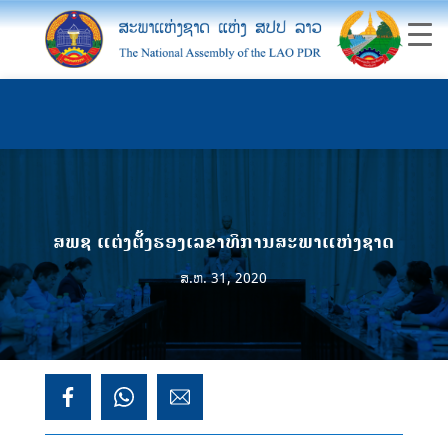
ສພຊ ແຕ່ງຕັ້ງຮອງເລຂາທິການສະພາແຫ່ງຊາດ
ສ.ຫ. 31, 2020