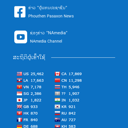
ຂ່າວ "ຜູ້ແທນປະຊາຊົນ"

Phouthen Pasaxon News
ຊ່ອງຂ່າວ "NAmedia"

NAmedia Channel
ສະຖິຕິຜູ້ເຂົ້າໃຊ້