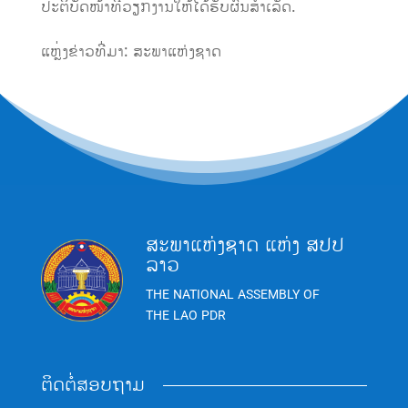
ປະຕິບັດໜ້າທີ່ວຽກງານໃຫ້ໄດ້ຮັບຜົນສໍາເລັດ. ​
ແຫຼ່ງຂ່າວທີ່ມາ: ສະພາແຫ່ງຊາດ
ສະພາແຫ່ງຊາດ ແຫ່ງ ສປປ
ລາວ
THE NATIONAL ASSEMBLY OF
THE LAO PDR
ຕິດຕໍ່ສອບຖາມ