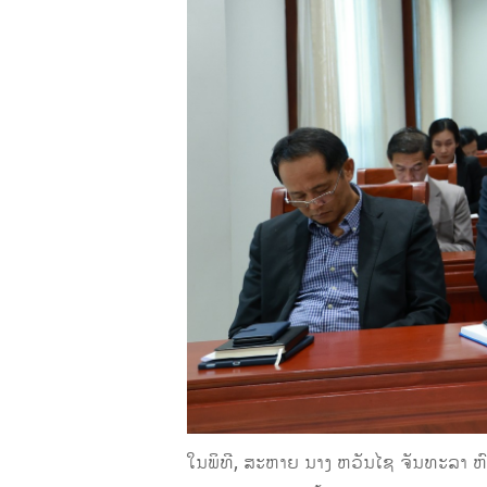
ໃນພິທີ, ສະຫາຍ ນາງ ຫວັນໄຊ ຈັນທະລາ 