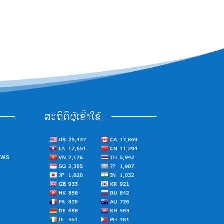
ສະຖິຕິຜູ້ເຂົ້າໃຊ້
ews