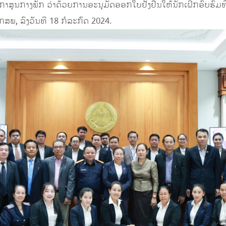
ກາສູນກາງພັກ ວ່າດ້ວຍການອະນຸມັດອອກໃບຢັ້ງຢືນໃຫ້ນັກເຝິກອົບຮົມທ
ສພ, ລົງວັນທີ 18 ກໍລະກົດ 2024.