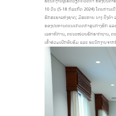
ພະນັກງານຜູ້ເຮັດວຽກກວດກາ ຂອງບັນດາຮາ
10 ວັນ (5-18 ກໍລະກົດ 2024) ໂດຍການ
ພັກສະພາແຫ່ງຊາດ; ມີສະຫາຍ ນາງ ປິ່ງຄຳ
ຮອງປະທານຄະນະກວດກາສູນກາງພັກ ແລະ 
ເລຂາທິການ, ຄະນະໜ່ວຍພັກຮາກຖານ, ຄະນະ
ເຂົ້າຮ່ວມເຝິກອົບຮົມ ແລະ ພະນັກງານຈາກ