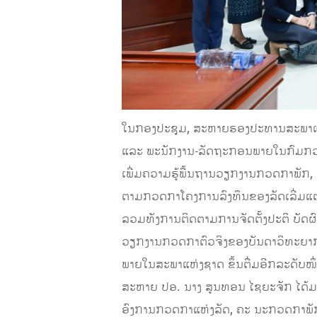
ໃນກອງປະຊຸມ, ສະຫາຍຮອງປະທານສະພາແຫ່ງຊ
ແລະ ພະນັກງານ-ລັດຖະກອນພາຍໃນກົມກວ
ເພີ່ມຄວາມຮູ້ພື້ນຖານວຽກງານກວດກາພັກ,
ຕາມກວດກາໂຄງການລົງທຶນຂອງລັດເລີ່ມແຕ່ຫ
ລວມທັງການຕິດຕາມການຈັດຕັ້ງປະຕິ ບັດ
ວຽກງານກວດກາຕົວຈິງຂອງບັນດາວິທະຍາກອນ
ພາຍໃນສະພາແຫ່ງຊາດ ຂຶ້ນຕື່ມອີກລະດັບໜຶ່
ສະຫາຍ ປອ. ນາງ ສູນທອນ ໄຊຍະຈັກ ໄດ້ມ
ອົງການກວດກາແຫ່ງລັດ, ຄະ ນະກວດກາພັກ-