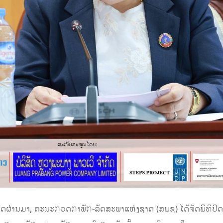
ົດຜ່ານມາ, ຄະນະກວດກາພັກ-ລັດສະພາແຫ່ງຊາດ (ສພຊ) ໄດ້ຈັດພິທີປິ