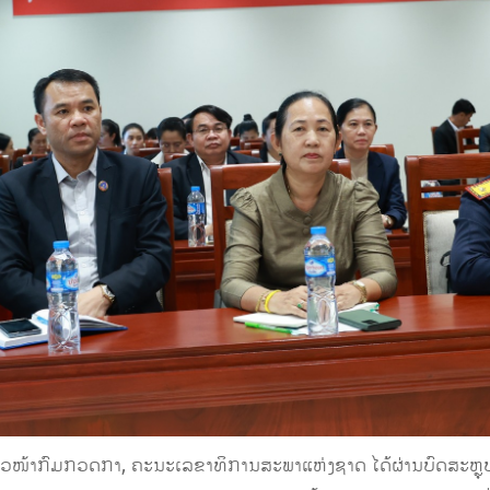
ຫົວໜ້າກົມກວດກາ, ຄະນະເລຂາທິການສະພາແຫ່ງຊາດ ໄດ້ຜ່ານບົດສະ