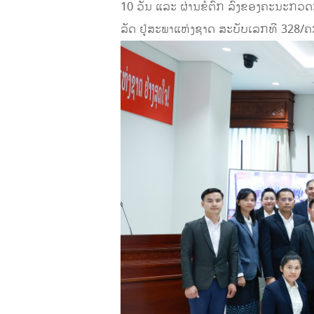
10 ວັນ ແລະ ຜ່ານຂໍ້ຕົກ ລົງຂອງຄະນະກວດ
ລັດ ຢູ່ສະພາແຫ່ງຊາດ ສະບັບເລກທີ 328/ຄກ