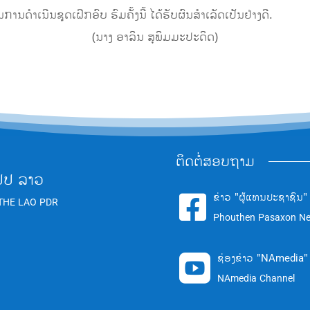
ດໍາເນີນຊຸດເຝິກອົບ ຮົມຄັ້ງນີ້ ໄດ້ຮັບຜົນສຳເລັດເປັນຢ່າງດີ.
(ນາງ ອາລິນ ສຸພິມມະປະດິດ)
ຕິດຕໍ່ສອບຖາມ
ປປ ລາວ
ຂ່າວ "ຜູ້ແທນປະຊາຊົນ"

THE LAO PDR
Phouthen Pasaxon N
ຊ່ອງຂ່າວ "NAmedia"

NAmedia Channel