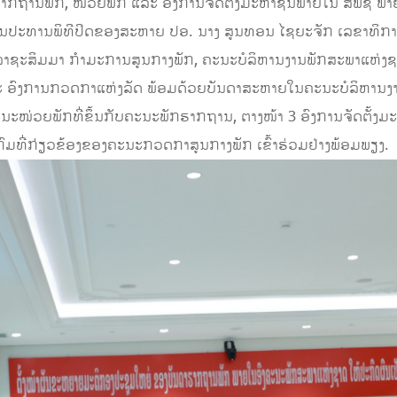
ກຖານພັກ, ໜ່ວຍພັກ ແລະ ອົງການຈັດຕັ້ງມະຫາຊົນພາຍໃນ ສພຊ ພາຍຫຼ
ເປັນປະທານພິທີປິດຂອງສະຫາຍ ປອ. ນາງ ສູນທອນ ໄຊຍະຈັກ ເລຂາທິກ
 ລາຊະສິມມາ ກຳມະການສູນກາງພັກ, ຄະນະບໍລິຫານງານພັກສະພາແຫ່ງຊ
ອົງການກວດກາແຫ່ງລັດ ພ້ອມດ້ວຍບັນດາສະຫາຍໃນຄະນະບໍລິຫານງ
ໜ່ວຍພັກທີ່ຂຶ້ນກັບຄະນະພັກຮາກຖານ, ຕາງໜ້າ 3 ອົງການຈັດຕັ້ງມ
ກົມທີ່ກ່ຽວຂ້ອງຂອງຄະນະກວດກາສູນກາງພັກ ເຂົ້າຮ່ວມຢ່າງພ້ອມພຽງ.