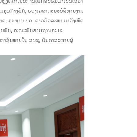
ັງທີ່ດຳເນີນການເຝິກອົບຮົມມາເປັນເວລາ
ານສູນກາງພັກ, ຮອງເລຂາຄະນະບໍລິຫານງານ
າດ, ສະຫາຍ ປອ. ດາວບົວລະພາ ບາວົງເພັດ
ານພັກ, ຄະນະພັກຮາກຖານຄະນະ
ະຫາຊົນພາຍໃນ ສພຊ, ບັນດາສະຫາຍຜູ້