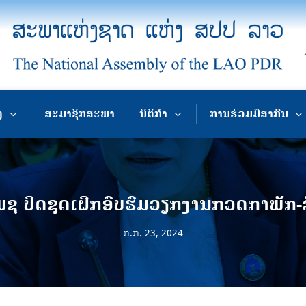
ງ
ສະມາຊິກສະພາ
ນິຕິກຳ
ການຮ່ວມມືສາກົນ
ຊ ປິດຊຸດເຝິກອົບຮົມວຽກງານກວດກາພັກ-
ກ.ກ. 23, 2024