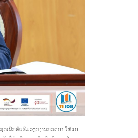
ດຊຸດເຝິກອົບຮົມວຽກງານກວດກາ ໃຫ້ແກ່