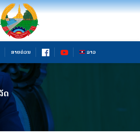
ສາຍດ່ວນ
ລາວ
ລັດ