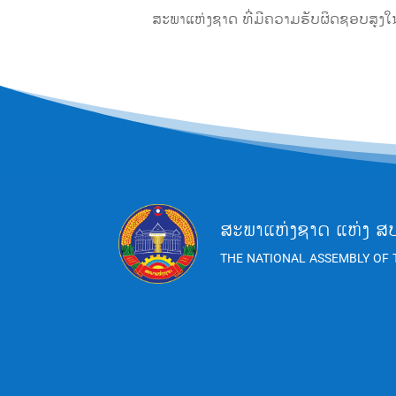
ສະພາແຫ່ງຊາດ ທີ່ມີຄວາມຮັບຜິດຊອບສູງໃນການ
ສະພາແຫ່ງຊາດ ແຫ່ງ ສ
THE NATIONAL ASSEMBLY OF 