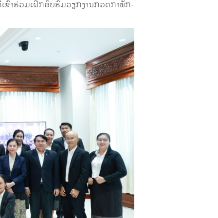
ີ່ເຂົ້າຮ່ວມເຝິກອົບຮົມວຽກງານກວດກາພັກ-