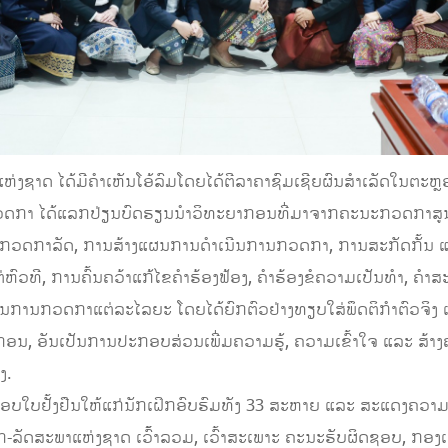
າດ ໄດ້ມີຄຳເຫັນໂອ້ລົມໂດຍໄດ້ຕີລາຄາຊົມເຊີຍຜົນສຳເລັດໃນຕະຫຼອ
ດກາ ໄດ້ແລກປ່ຽນບົດຮຽນນໍາວິທະຍາກອນທີ່ມາຈາກຄະນະກວດກາສູນ
 ກວດກາລັດ, ການສ້າງແຜນການດໍາເນີນການກວດກາ, ການສະກັດກັ້ນ ແລ
ົວທີ, ການຄົ້ນຄວ້າແກ້ໄຂຄໍາຮ້ອງຟ້ອງ, ຄໍາຮ້ອງຂໍຄວາມເປັນທໍາ, 
ຜົນການກວດກາແຕ່ລະໄລຍະ ໂດຍໄດ້ຍົກຕົວຢ່າງທຽບໃສ່ພຶດຕິກໍາຕົວຈິ
, ອັນເປັນການປະກອບສ່ວນເພີ່ມຄວາມຮູ້, ຄວາມເຂົ້າໃຈ ແລະ ສ້າງ
ງ.
ອບໃບຢັ້ງຢືນໃຫ້ແກ່ນັກເຝິກອົບຮົມທັງ 33 ສະຫາຍ ແລະ ສະແດງຄວາ
ລັດສະພາແຫ່ງຊາດ ເວົ້້າລວມ, ເວົ້າສະເພາະ ຄະນະຮັບຜິດຊອບ, ກອງ