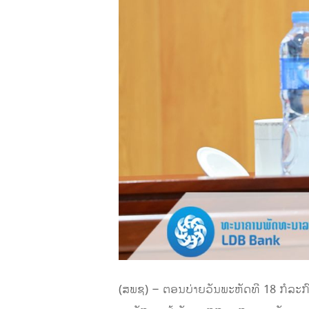
(ສພຊ) – ຕອນບ່າຍວັນພະຫັດທີ 18 ກໍລະກ