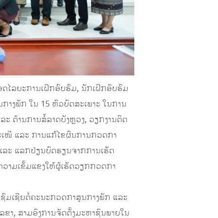
ດໄລຍະການເຝິກອົບຮົມ, ນັກເຝິກອົບຮົມ
ກາງພັກ ໃນ 15 ຫົວບົດສະເພາະ ໃນການ
ະ ຕ້ານການສໍ້ລາດບັງຫຼວງ, ວຽກງານຕິດ
ຄຳສະເໜີ ແລະ ການແກ້ໄຂຜົນການກວດກາ
ງ ແລະ ແລກປ່ຽນບົດຮຽນຈາກການເຮັດ
ຄວາມເຂັ້ມແຂງໃຫ້ຜູ້ເຮັດວຽກກວດກາ
ມຊົມເຊີຍຕໍ່ຄະນະກວດກາສູນກາງພັກ ແລະ
ເລຂາ, ສາມອົງການຈັດຕັ້ງມະຫາຊົນພາຍໃນ