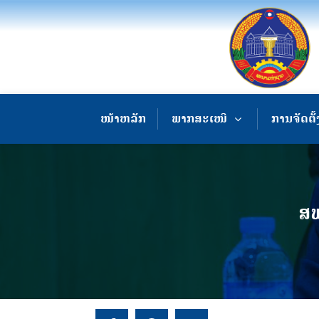
ໜ້າຫລັກ
ພາກສະເໜີ
ການຈັດຕັ້
ສພ