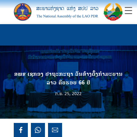
ສພຂ ເຊກອງ ປາຖະກະຖາ ວັນສ້າງຕັ້ງກຳມະບານ
ລາວ ຄົບຮອບ 66 ປີ
ກ.ພ. 25, 2022