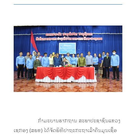
ກໍາ​ມະ​ບານຮາກຖານ ສະພາປະຊາຊົນແຂວງ
ເຊກອງ (ສພຂ) ໄດ້​ຈັດ​ພິທີ​ປາຖະກະຖາ​ເລົ່າຄືນມູນເຊື້ອ