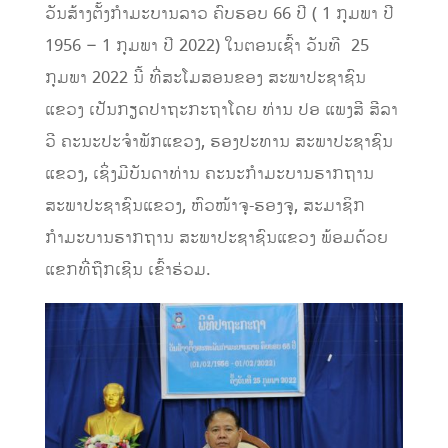
ວັນ​ສ້າງ​ຕັ້​ງກໍາ​ມະ​ບານລາວ ​ຄົບຮອບ 66 ປີ ( 1 ກຸມພາ ປີ
1956 – 1 ກຸມພາ ປີ 2022) ໃນ​ຕອນເຊົ້າ ວັນທີ 25
ກຸມພາ​ 2022 ນີ້ ທີ່​ສະໂມສອນຂອງ​ ສະພາປະຊາຊົນ
ແຂວງ ເປັນກຽດປາຖະກະຖາໂດຍ ​ທ່ານ ປອ ແພງສີ ສີລາ
ວີ ຄະນະປະຈໍາພັກແຂວງ, ຮອງປະທານ ສະພາປະຊາຊົນ
ແຂວງ, ເຊິ່ງມີບັນດາທ່ານ ຄະນະກໍາມະບານຮາກຖານ
ສະພາປະຊາຊົນແຂວງ, ຫົວໜ້າຈຸ-ຮອງຈຸ, ສະມາຊິກ
ກໍາມະບານຮາກຖານ ສະພາປະຊາຊົນແຂວງ​​ ພ້ອມດ້ວຍ
ແຂກທີ່ຖືກເຊີນ ເຂົ້າ​ຮ່ວມ.