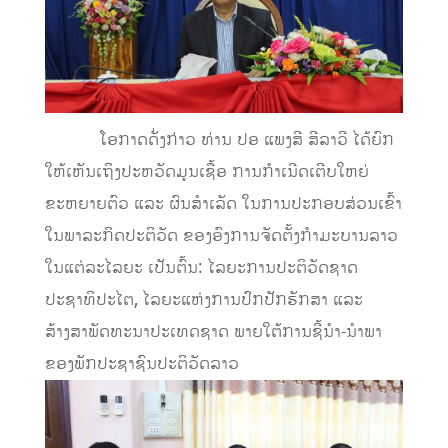
ໂອກາດດັ່ງກ່າວ ທ່ານ ປອ ແພງສີ ສີລາວີ ໄດ້​ຍົກ​
ໃຫ້​ເຫັນເຖິງປະຫວັດມູນເຊື້ອ​ ການ​ກຳ​ເນີດ​ເຕີບ​ໃຫຍ່​
ຂະຫຍາຍຕົວ ແລະ ຜົນສໍາເລັດ ໃນການປະກອບສ່ວນເຂົ້າ
ໃນພາລະກິດປະຕິວັດ ຂອງອົງການຈັດຕັ້ງກໍາມະບານລາວ
ໃນແຕ່ລະໄລຍະ ເປັນຕົ້ນ: ໄລຍະການປະຕິວັດຊາດ
ປະຊາທິປະໄຕ, ໄລຍະແຫ່ງການປົກປັກຮັກສາ ແລະ
ສ້າງສາພັດທະນາປະເທດຊາດ ພາຍໃຕ້ການຊີ້ນໍາ-ນໍາພາ
ຂອງພັກປະຊາຊົນປະຕິວັດລາວ