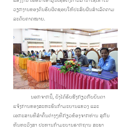
ແຮງງານ ເພື່ອນໍາເອົາມູນເຊື້ອດັ່ງກ່າວມານໍາໃຊ້ເຂົ້າໃນ
ວຽກງານຂອງຕົນຮັບຜິດຊອບໃຫ້ປະສົບຜົນສໍາເລັດຕາມ
ລະດັບຄາດໝາຍ.
ນອກຈາກນີ້, ຍັງໄດ້ຮັບຟັງກ່ຽວກັບບັນດາ
ແຈ້ງການຂອງສະຫະພັນກໍາມະບານແຂວງ ແລະ
ເອກະສານທີ່ສໍາຄັ້ນຕ່າງໆທີ່ກ່ຽວຂ້ອງຈາກທ່ານ ສຸກັນ
ທັນທະວົງສາ ປະທານກໍາມະບານຮາກຖານ ສະພາ