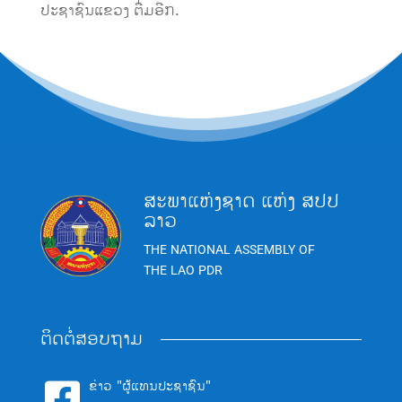
ປະຊາຊົນແຂວງ ຕື່ມອີກ.
ສະພາແຫ່ງຊາດ ແຫ່ງ ສປປ
ລາວ
THE NATIONAL ASSEMBLY OF
THE LAO PDR
ຕິດຕໍ່ສອບຖາມ
ຂ່າວ "ຜູ້ແທນປະຊາຊົນ"
