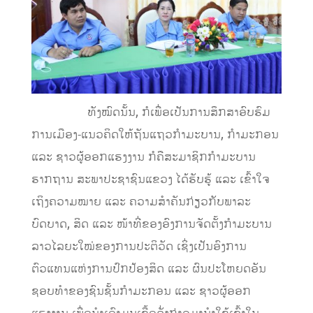
ທັງໝົດນັ້ນ, ກໍເພື່ອເປັນການສຶກສາອົບຮົມ
ການເມືອງ-ແນວຄິດໃຫ້ຖັນແຖວກໍາມະບານ, ກໍາມະກອນ
ແລະ ຊາວຜູ້ອອກແຮງງານ ກໍຄືສະມາຊິກກໍາມະບານ
ຮາກຖານ ສະພາປະຊາຊົນແຂວງ ໄດ້ຮັບຮູ້ ແລະ ເຂົ້າໃຈ
ເຖິງຄວາມໝາຍ ແລະ ຄວາມສໍາຄັນກ່ຽວກັບພາລະ
ບົດບາດ, ສິດ ແລະ ໜ້າທີ່ຂອງອົງການຈັດຕັ້ງກໍາມະບານ
ລາວໄລຍະໃໝ່ຂອງການປະຕິວັດ ເຊິ່ງເປັນອົງການ
ຕົວແທນແຫ່ງການປົກປ້ອງສິດ ແລະ ຜົນປະໂຫຍດອັນ
ຊອບທໍາຂອງຊົນຊັ້ນກໍາມະກອນ ແລະ ຊາວຜູ້ອອກ