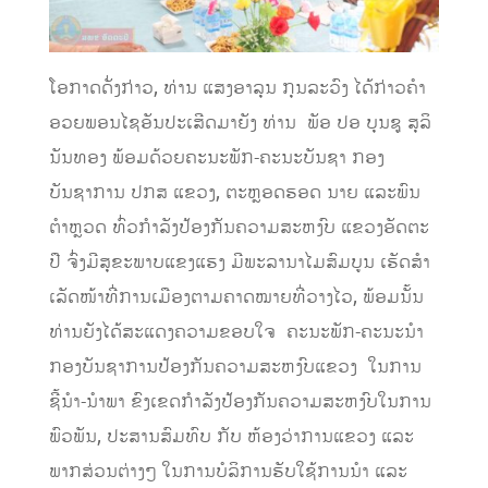
ໂອກາດດັ່ງກ່າວ, ທ່ານ ແສງອາລຸນ ກຸນລະວົງ ໄດ້ກ່າວຄຳ
ອວຍພອນໄຊອັນປະເສີດມາຍັງ ທ່ານ ພັອ ປອ ບຸນຊູ ສຸລິ
ນັນທອງ ພ້ອມດ້ວຍຄະນະພັກ-ຄະນະບັນຊາ ກອງ
ບັນຊາການ ປກສ ແຂວງ, ຕະຫຼອດຮອດ ນາຍ ແລະພົນ
ຕຳຫຼວດ ທົ່ວກຳລັງປ້ອງກັນຄວາມສະຫງົບ ແຂວງອັດຕະ
ປື ຈົ່ງມີສຸຂະພາບແຂງແຮງ ມີພະລານາໄມສົມບູນ ເຮັດສໍາ
ເລັດໜ້າທີ່ການເມືອງຕາມຄາດໝາຍທີ່ວາງໄວ, ພ້ອມນັ້ນ
ທ່ານຍັງໄດ້ສະແດງຄວາມຂອບໃຈ ຄະນະພັກ-ຄະນະນໍາ
ກອງບັນຊາການປ້ອງກັນຄວາມສະຫງົບແຂວງ ໃນການ
ຊີ້ນຳ-ນຳພາ ຂົງເຂດກຳລັງປ້ອງກັນຄວາມສະຫງົບໃນການ
ພົວພັນ, ປະສານສົມທົບ ກັບ ຫ້ອງວ່າການແຂວງ ແລະ
ພາກສ່ວນຕ່າງໆ ໃນການບໍລິການຮັບໃຊ້ການນຳ ແລະ