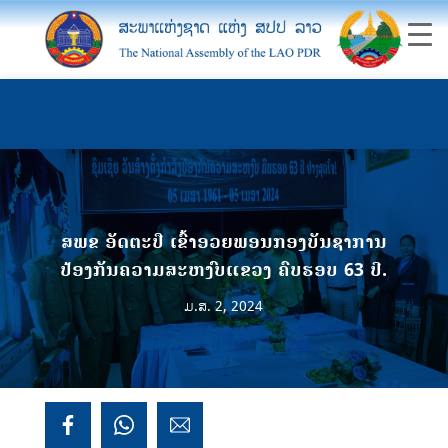
ສພຂ ອັດຕະປື ເຂົ້າອວຍພອນກອງບັນຊາການ
ປ້ອງກັນຄວາມສະຫງົບແຂວງ ຄົບຮອບ 63 ປີ.
ມ.ສ. 2, 2024