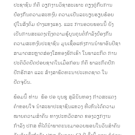
ປະຊາຊົນ ກໍຄື ວຽກງານວິຊາສະເພາະ ຄຽງຄູ່ກັບການ
ປ້ອງກັນຄວາມສະຫງົບ ຄວາມເປັນລະບຽບຮຽບຮ້ອຍ
ຢູ່ໃນສັງຄົມ ຢ່າງແຂງແຮງ. ແລະ ການອວຍພອນນີ້ ຍັງ
ເປັນການສະແດງເຖິງຄວາມຮູ້ບຸນຄຸນຕໍ່ກຳລັງປ້ອງກັນ
ຄວາມສະຫງົບປະຊາຊົນ ມູນເຊື້ອແຫ່ງການນຳພາອັນປີຊາ
ສາມາດສະຫຼາດສ່ອງໃສຂອງພັກເຮົາ ໃນພາລະກິດ ການ
ປະຕິວັດປົດປ່ອຍຊາດໃນເມື່ອກ່ອນ ກໍຄື ພາລະກິດປົກ
ປັກຮັກສາ ແລະ ສ້າງສາພັດທະນາປະເທດຊາດ ໃນ
ປັດຈຸບັນ.
ພ້ອມນີ້ ທ່ານ ພັອ ປອ ບຸນຊູ ສຸລິນັນທອງ ກ່າວສະແດງ
ຄຳຂອບໃຈ ນຳສະພາປະຊາຊົນແຂວງ ທີ່ເຫັນໄດ້ຄວາມ
ໝາຍຄວາມສຳຄັນ ທາງປະຫວັດສາດ ຂອງວຽກງານ
ກຳລັງ ປກສ ທີ່ໄດ້ນຳພາຄະນະມາອວຍພອນໃນວັນສຳຄັນ