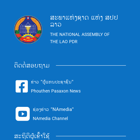
ສະພາແຫ່ງຊາດ ແຫ່ງ ສປປ
ລາວ
THE NATIONAL ASSEMBLY OF
THE LAO PDR
ຕິດຕໍ່ສອບຖາມ
ຂ່າວ "ຜູ້ແທນປະຊາຊົນ"

Phouthen Pasaxon News
ຊ່ອງຂ່າວ "NAmedia"

NAmedia Channel
ສະຖິຕິຜູ້ເຂົ້າໃຊ້