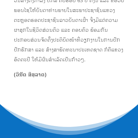
ວັນສ້າງຕັ້ງກຳລັງ ປກສ ຄົບຮອບ 63 ປີ ຄັ້ງນີ້ ແລະ ຂໍອ່ວຍ
ພອນໄຊໃຫ້ບັນດາທ່ານພາຍໃນສະພາປະຊາຊົນແຂວງ
ຕະຫຼອດຮອດປະຊາຊົນລາວບັນດາເຜົ່າ ຈົ່ງມີແຕ່ຄວາມ
ຜາສຸກໃນຊີວິດສ່ວນຕົວ ແລະ ຄອບຄົວ ພ້ອມກັນ
ປະກອບສ່ວນຈັດຕັ້ງປະຕິບັດໜ້າທີ່ວຽກງານໃນການປົກ
ປັກຮັກສາ ແລະ ສ້າງສາພັດທະນາປະເທດຊາດ ກໍຄືແຂວງ
ອັດຕະປື ໃຫ້ມີຜົນສໍາເລັດເປັນກ້າວໆ.
(ວິນັດ ສີສຸລາດ)