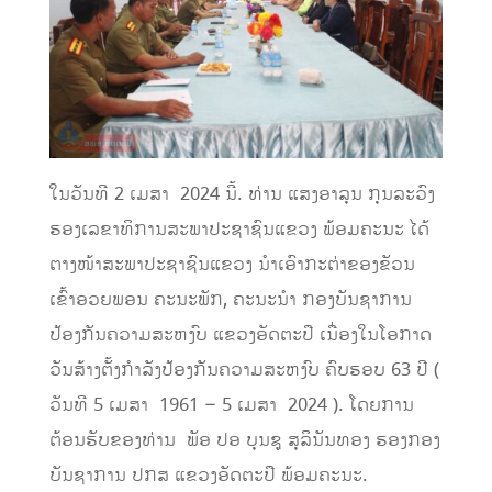
ໃນວັນທີ 2 ເມສາ 2024 ນີ້. ທ່ານ ແສງອາລຸນ ກຸນລະວົງ
ຮອງເລຂາທິການສະພາປະຊາຊົນແຂວງ ພ້ອມຄະນະ ໄດ້
ຕາງໜ້າສະພາປະຊາຊົນແຂວງ ນຳເອົາກະຕ່າຂອງຂັວນ
ເຂົ້າອວຍພອນ ຄະນະພັກ, ຄະນະນຳ ກອງບັນຊາການ
ປ້ອງກັນຄວາມສະຫງົບ ແຂວງອັດຕະປື ເນື່ອງໃນໂອກາດ
ວັນສ້າງຕັ້ງກຳລັງປ້ອງກັນຄວາມສະຫງົບ ຄົບຮອບ 63 ປີ (
ວັນທີ 5 ເມສາ 1961 – 5 ເມສາ 2024 ). ໂດຍການ
ຕ້ອນຮັບຂອງທ່ານ ພັອ ປອ ບຸນຊູ ສຸລິນັນທອງ ຮອງກອງ
ບັນຊາການ ປກສ ແຂວງອັດຕະປື ພ້ອມຄະນະ.