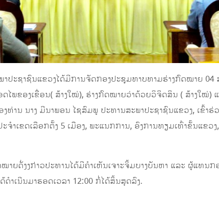
ຸມສະພາປະຊາຊົນແຂວງໄດ້ມີການຈັດກອງປະຊຸມທາບທາມຮ່າງກົດໝາຍ 04 ສ
ອດໄພຂອງເຂື່ອນ( ສ້າງໃໝ່), ຮ່າງກົດໝາຍວ່າດ້ວຍວິຈິດສິນ ( ສ້າງໃໝ່)
ຂອງທ່ານ ນາງ ມີນາພອນ ໄຊສົມພູ ປະທານສະພາປະຊາຊົນແຂວງ, ເຂົ້າ
ຈໍາເຂດເລືອກຕັ້ງ 5 ເມືອງ, ພະແນກການ, ອົງການທຽມເທົ່າຂັ້ນແຂວງ, ອ
ຍດັ່ງງກ່າວປະທານໄດ້ມີຄໍາເຫັນເຈາະຈິ້ມບາງບັນຫາ ແລະ ຜູ້ແທນກອງ
ດໍາເນີນມາຮອດເວລາ 12:00 ກໍ່ໄດ້ສິ້ນສຸດລົງ.