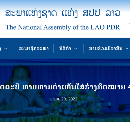
ງ
ສະມາຊິກສະພາ
ນິຕິກຳ
ການຮ່ວມມືສາກົນ
ດຕະປື ທາບທາມຄໍາເຫັນໃສ່ຮ່າງກົດໝາຍ 
ພ.ພ. 29, 2022