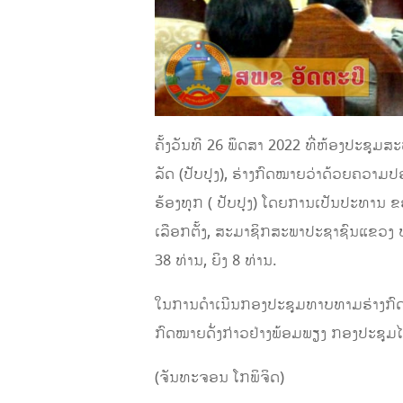
ຄັ້ງວັນທີ 26 ພຶດສາ 2022 ທີ່ຫ້ອງປະຊ
ລັດ (ປັບປຸງ), ຮ່າງກົດໝາຍວ່າດ້ວຍຄວາມປ
ຮ້ອງທຸກ ( ປັບປຸງ) ໂດຍການເປັນປະທານ 
ເລືອກຕັ້ງ, ສະມາຊິກສະພາປະຊາຊົນແຂວງ ປະ
38 ທ່ານ, ຍິງ 8 ທ່ານ.
ໃນການດໍາເນີນກອງປະຊຸມທາບທາມຮ່າງກົດໝາ
ກົດໝາຍດັ່ງກ່າວຢ່າງພ້ອມພຽງ ກອງປະຊຸມໄດ້
(ຈັນທະຈອນ ໂກພິຈິດ)