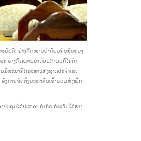
ະບັບຄື: ຮ່າງກົດໝາຍວ່າດ້ວຍຊັບສິນຂອງ
 ແລະ ຮ່າງກົດໝາຍວ່າດ້ວຍການແກ້ໄຂຄໍາ
ຮ່ວມມີສະມາຊິກສະພາແຫ່ງຊາດປະຈໍາເຂດ
ົງການຈັດຕັ້ງມະຫາຊົນເຂົ້າຮ່ວມທັງໝົ້ດ
ປະຊຸມໄດ້ປະກອບຄໍາຄິດ,ຄໍາເຫັນໃສ່ຮ່າງ