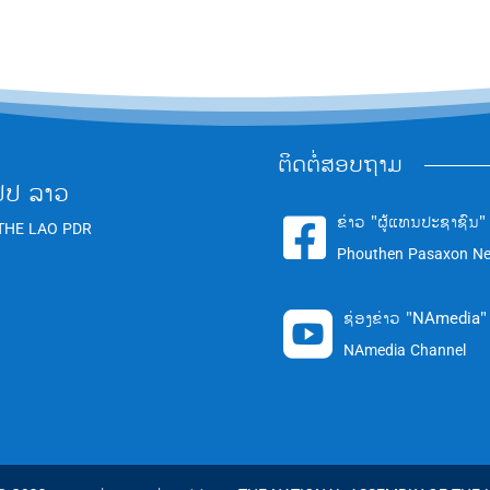
ຕິດຕໍ່ສອບຖາມ
ປປ ລາວ
ຂ່າວ "ຜູ້ແທນປະຊາຊົນ"

THE LAO PDR
Phouthen Pasaxon N
ຊ່ອງຂ່າວ "NAmedia"

NAmedia Channel