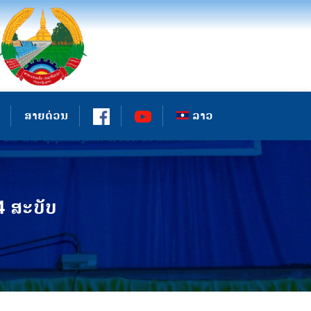
ສາຍດ່ວນ
ລາວ
4 ສະບັບ