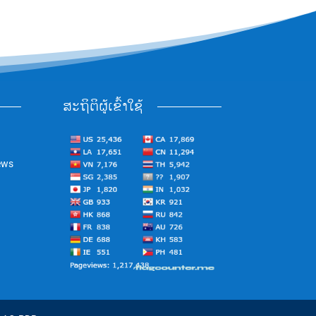
ສະຖິຕິຜູ້ເຂົ້າໃຊ້
ews