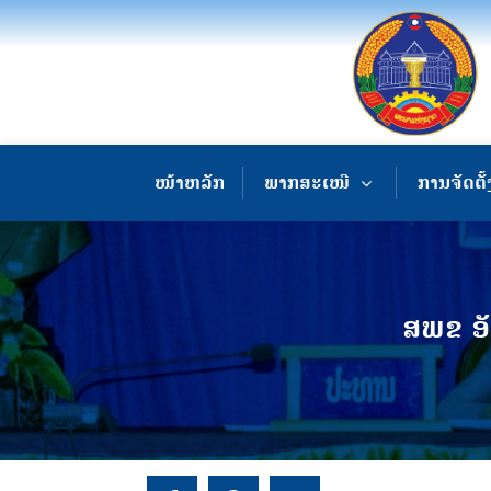
ໜ້າຫລັກ
ພາກສະເໜີ
ການຈັດຕັ້
ສພຂ ອັ