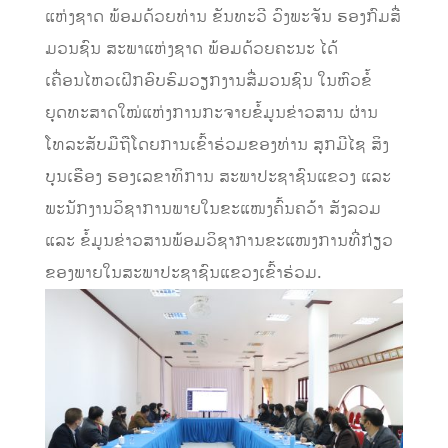
ແຫ່ງຊາດ ພ້ອມດ້ວຍທ່ານ ຂັນທະວີ ວົງພະຈັນ ຮອງກົມສື່
ມວນຊົນ ສະພາແຫ່ງຊາດ ພ້ອມດ້ວຍຄະນະ ໄດ້
ເຄື່ອນໄຫວເຝິກອົບຮົມວຽກງານສື່ມວນຊົນ ໃນຫົວຂໍ້
ຍຸດທະສາດໃໝ່ແຫ່ງການກະຈາຍຂໍ້ມູນຂ່າວສານ ຜ່ານ
ໂທລະສັບມືຖືໂດຍການເຂົ້າຮ່ວມຂອງທ່ານ ສຸກມີໄຊ ສິງ
ບຸນເຮືອງ ຮອງເລຂາທິການ ສະພາປະຊາຊົນແຂວງ ແລະ
ພະນັກງານວິຊາການພາຍໃນຂະແໜງຄົ້ນຄວ້າ ສັງລວມ
ແລະ ຂໍ້ມູນຂ່າວສານພ້ອມວິຊາການຂະແໜງການທີ່ກ່ຽວ
ຂອງພາຍໃນສະພາປະຊາຊົນແຂວງເຂົ້າຮ່ວມ.