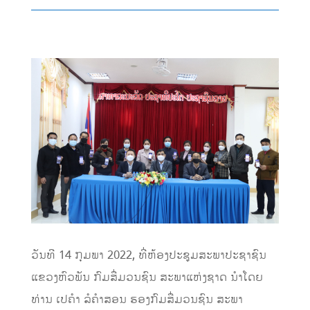
ວັນທີ 14 ກຸມພາ 2022, ທີ່ຫ້ອງປະຊູມສະພາປະຊາຊົນ
ແຂວງຫົວພັນ ກົມສື່ມວນຊົນ ສະພາແຫ່ງຊາດ ນຳໂດຍ
ທ່ານ ເປຄຳ ລໍຄຳສອນ ຮອງກົມສື່ມວນຊົນ ສະພາ