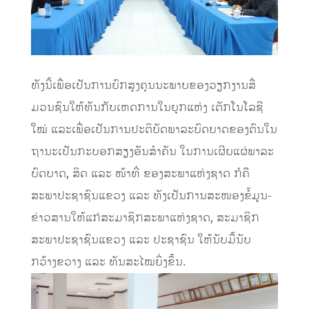
ທັງນີ້ເພື່ອເປັນການຍົກສູງຄຸນນະພາບຂອງວຽກງານສື່
ມວນຊົນໃຫ້ທັນກັບເຫດການໃນຍຸກແຫ່ງ ເຕັກໂນໂລຊີ
ໃໝ່ ແລະເພື່ອເປັນການປະຕິບັດພາລະບົດບາດຂອງຕົນໃນ
ຖານະເປັນກະບອກສຽງອັນສຳຄັນ ໃນການເຜີຍແຜ່ພາລະ
ບົດບາດ, ສິດ ແລະ ໜ້າທີ່ ຂອງສະພາແຫ່ງຊາດ ກໍຄື
ສະພາປະຊາຊົນແຂວງ ແລະ ທັງເປັນການສະໜອງຂໍ້ມູນ-
ຂ່າວສານໃຫ້ແກ່ສະມາຊິກສະພາແຫ່ງຊາດ, ສະມາຊິກ
ສະພາປະຊາຊົນແຂວງ ແລະ ປະຊາຊົນ ໃຫ້ນັບມື້ນັບ
ກວ້າງຂວາງ ແລະ ທັນສະໄໝຍິ່ງຂຶ້ນ.