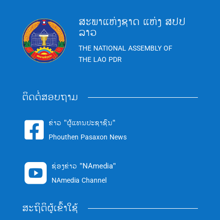
ສະພາແຫ່ງຊາດ ແຫ່ງ ສປປ
ລາວ
THE NATIONAL ASSEMBLY OF
THE LAO PDR
ຕິດຕໍ່ສອບຖາມ
ຂ່າວ "ຜູ້ແທນປະຊາຊົນ"

Phouthen Pasaxon News
ຊ່ອງຂ່າວ "NAmedia"

NAmedia Channel
ສະຖິຕິຜູ້ເຂົ້າໃຊ້