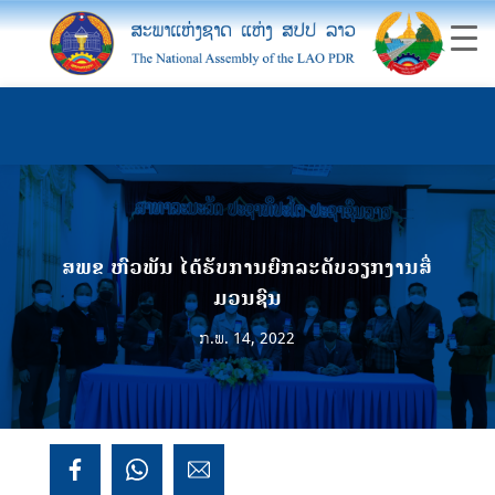
ສພຂ ຫົວພັນ ໄດ້ຮັບການຍົກລະດັບວຽກງານສື່
ມວນຊົນ
ກ.ພ. 14, 2022