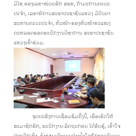
ມີໄຊ ຮອງເລຂາໜ່ວຍພັກ ສພຂ, ກຳມະການຄະນະ
ປະຈຳ, ເລຂາທິການສະພາປະຊາຊົນແຂວງ ມີບັນດາ
ສະຫາຍຄະນະປະຈຳ, ຫົວໜ້າ-ຮອງຫົວໜ້າຂະແໜງ
ຕະຫລອດຮອດພະນັກງານວິຊາການ ສະພາປະຊາຊົນ
ແຂວງເຂົ້າຮ່ວມ.
ຈຸດປະສົງການເຊື່ອມຊຶມຄັ້ງນີ້, ເພື່ອເຮັດໃຫ້
ສະມາຊິກພັກ, ພະນັກງານ-ລັດຖະກອນ ໄດ້ຮັບຮູ້, ເຂົ້າໃຈ