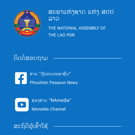
ສະພາແຫ່ງຊາດ ແຫ່ງ ສປປ
ລາວ
THE NATIONAL ASSEMBLY OF
THE LAO PDR
ຕິດຕໍ່ສອບຖາມ
ຂ່າວ "ຜູ້ແທນປະຊາຊົນ"

Phouthen Pasaxon News
ຊ່ອງຂ່າວ "NAmedia"

NAmedia Channel
ສະຖິຕິຜູ້ເຂົ້າໃຊ້