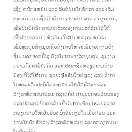
ແມ່ນຄົນຮຸ່ນໜຸ່ມມີຄວາມຮັບຮູ້ເຂົ້າໃຈທີ່ຖືກຕ້ອງ, ເລິກ
ເຊິ່ງ, ຫນັກແຫນ້ນ ແລະ ສືບຕໍ່ປົກປັກຮັກສາ ແລະ ເສີມ
ຂະຫຍາຍມູນເຊື້ອອັນດີງາມ ລະຫວ່າງ ລາວ-ຫວຽດນາມ,
ເພື່ອປົກປັກຮັກສາໝາກຜົນຂອງການປະຕິວັດ ໄວ້ໃຫ້
ໝັ້ນຄົງຍາວນານ; ທັງເປັນເຈົ້າການທະນຸຖະຫນອມ
ເພີ່ມພູນຄູນສ້າງມູນເຊື້ອດັ່ງກ່າວໃຫ້ຈະເລີນງອກງາມຍິ່ງ
ຂຶ້ນ. ນອກຈາກນັ້ນ; ຍັງເປັນການຈາລຶກບຸນຄຸນ, ຄຸນງາມ
ຄວາມດີຂອງພັກ, ລັດ ແລະ ປະຊາຊົນຫວຽດນາມອ້າຍ
ນ້ອງ ທີ່ໄດ້ໃຫ້ການ ຊ່ວຍເຫຼືອອັນໃຫຍ່ຫຼວງ ແລະ ລໍ້າຄ່າ
ໃນພາລະກິດປະຕິບັດແຫ່ງການປົກປັກຮັກສາ ແລະ
ສ້າງສາພັດທະນາປະເທດຊາດກໍຄື ການປະກອບສ່ວນຂອງ
ປະຊາຊົນລາວບັນດາເຜົ່າ ເຂົ້າໃນການທ້ອນໂຮມປະເທດ
ຫວຽດນາມໃຫ້ເປັນອັນຫນຶ່ງອັນດຽວໃນເມື່ອກ່ອນ ແລະ
ການປົກປັກຮັກສາ, ສ້າງສາພັດທະນາປະເທດຫວຽດນາມ