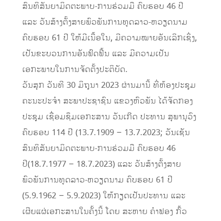
ສົນທິສັນຍາມິດຕະພາບ-ການຮ່ວມມື ຄົບຮອບ 46 ປີ
ແລະ ວັນສ້າງຕັ້ງສາຍພົວພັນການທູດລາວ-ຫວຽດນາມ
ຄົບຮອບ 61 ປີ ໃຫ້ມີເນື້ອໃນ, ມີຄວາມໝາຍອັນເລິກເຊິ່ງ,
ເປັນຂະບວນການອັນຟົດຟື້ນ ແລະ ມີຄວາມເປັນ
ເອກະພາບໃນການຈັດຕັ້ງປະຕິບັດ.
ວັນສຸກ ວັນທີ 30 ມິຖຸນາ 2023 ຜ່ານມານີ້ ທີ່ຫ້ອງປະຊຸມ
ຄະນະປະຈຳ ສະພາປະຊາຊົນ ແຂວງຫົວພັນ ໄດ້ຈັດກອງ
ປະຊຸມ ເຊື່ອມຊຶມເອກະສານ ວັນເກີດ ປະທານ ສຸພານຸວົງ
ຄົບຮອບ 114 ປີ (13.7.1909 – 13.7.2023; ວັນເຊັນ
ສົນທິສັນຍາມິດຕະພາບ-ການຮ່ວມມື ຄົບຮອບ 46
ປີ(18.7.1977 – 18.7.2023) ແລະ ວັນສ້າງຕັ້ງສາຍ
ພົວພັນການທູດລາວ-ຫວຽດນາມ ຄົບຮອບ 61 ປີ
(5.9.1962 – 5.9.2023) ໃຫ້ກຽດເປັນປະທານ ແລະ
ເຜີຍແຜ່ເອກະສານໃນຄັ້ງນີ້ ໂດຍ ສະຫາຍ ຄຳຟອງ ກົ້ວ