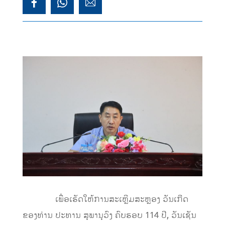
ເພື່ອເຮັດໃຫ້ການສະເຫຼີມສະຫຼອງ ວັນເກີດ
ຂອງທ່ານ ປະທານ ສຸພານຸວົງ ຄົບຮອບ 114 ປີ, ວັນເຊັນ