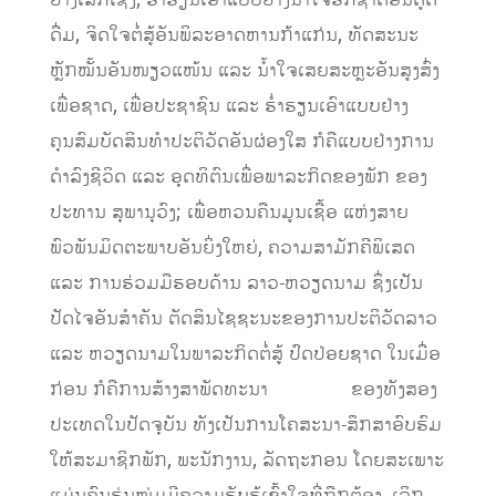
ຢ່າງເລິກເຊິ່ງ, ຮໍ່າຮຽນເອົາແບບຢ່າງນໍ້າໃຈຮັກຊາດອັນດູດ
ດື່ມ, ຈິດໃຈຕໍ່ສູ້ອັນພິລະອາດຫານກ້າແກ່ນ, ທັດສະນະ
ຫຼັກໝັ້ນອັນໜຽວແໜ້ນ ແລະ ນໍ້າໃຈເສຍສະຫຼະອັນສູງສົ່ງ
ເພື່ອຊາດ, ເພື່ອປະຊາຊົນ ແລະ ຮ່ໍາຮຽນເອົາແບບຢ່າງ
ຄຸນສົມບັດສິນທໍາປະຕິວັດອັນຜ່ອງໃສ ກໍຄືແບບຢ່າງການ
ດໍາລົງຊີວິດ ແລະ ອຸດທິຕົນເພື່ອພາລະກິດຂອງພັກ ຂອງ
ປະທານ ສຸພານຸວົງ; ເພື່ອຫວນຄືນມູນເຊື້ອ ແຫ່ງສາຍ
ພົວພັນມິດຕະພາບອັນຍິ່ງໃຫຍ່, ຄວາມສາມັກຄີພິເສດ
ແລະ ການຮ່ວມມືຮອບດ້ານ ລາວ-ຫວຽດນາມ ຊຶ່ງເປັນ
ປັດໄຈອັນສໍາຄັນ ຕັດສິນໄຊຊະນະຂອງການປະຕິວັດລາວ
ແລະ ຫວຽດນາມໃນພາລະກິດຕໍ່ສູ້ ປົດປ່ອຍຊາດ ໃນເມື່ອ
ກ່ອນ ກໍຄືການສ້າງສາພັດທະນາ ຂອງທັງສອງ
ປະເທດໃນປັດຈຸບັນ ທັງເປັນການໂຄສະນາ-ສຶກສາອົບຮົມ
ໃຫ້ສະມາຊິກພັກ, ພະນັກງານ, ລັດຖະກອນ ໂດຍສະເພາະ