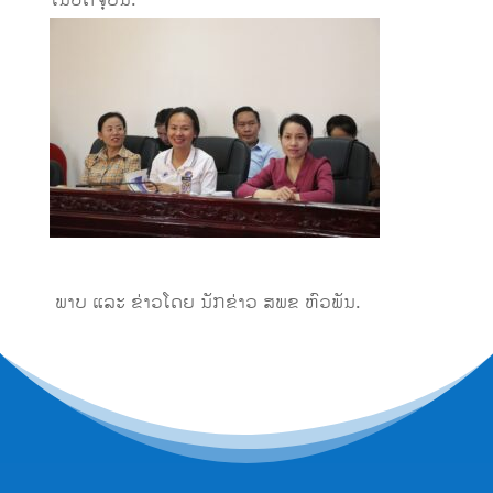
ໃນປັດຈຸບັນ.
ພາບ ແລະ ຂ່າວໂດຍ ນັກຂ່າວ ສພຂ ຫົວພັນ.