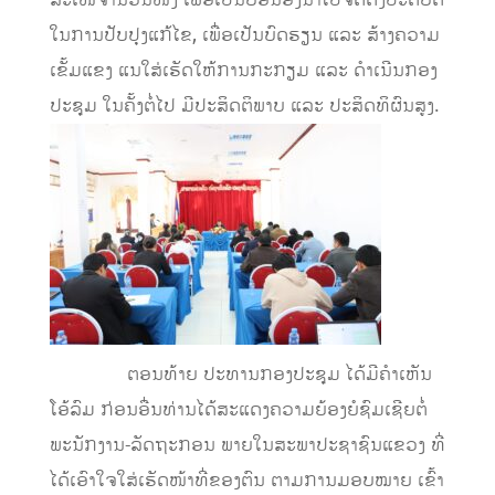
ສະເໜີຈໍານວນໜຶ່ງ ເພື່ອເປັນບ່ອນອີງນຳໄປຈັດຕັ້ງປະຕິບັດ
ໃນການປັບປຸງແກ້ໄຂ, ເພື່ອເປັນບົດຮຽນ ແລະ ສ້າງຄວາມ
ເຂັ້ມແຂງ ແນໃສ່ເຮັດໃຫ້ການກະກຽມ ແລະ ດໍາເນີນກອງ
ປະຊຸມ ໃນຄັ້ງຕໍ່ໄປ ມີປະສິດຕິພາບ ແລະ ປະສິດທິຜົນສູງ.
ຕອນທ້າຍ ປະທານກອງປະຊຸມ ໄດ້ມີຄຳເຫັນ
ໂອ້ລົມ ກ່ອນອື່ນທ່ານໄດ້ສະແດງຄວາມຍ້ອງຍໍຊົມເຊີຍຕໍ່
ພະນັກງານ-ລັດຖະກອນ ພາຍໃນສະພາປະຊາຊົນແຂວງ ທີ່
ໄດ້ເອົາໃຈໃສ່ເຮັດໜ້າທີ່ຂອງຕົນ ຕາມການມອບໝາຍ ເຂົ້າ