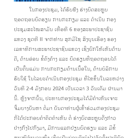
ໃນກອງປະຊຸມ, ໄດ້ຮັບຟັງ ຮ່າງບົດສະຫຼຸບ
ຖອດຖອນບົດຮຽນ ການກະກຽມ ແລະ ດໍາເນີນ ກອງ
ປະຊຸມສະໄໝສາມັນ ເທື່ອທີ 6 ຂອງສະພາປະຊາຊົນ
ແຂວງ ຊຸດທີ II ຈາກທ່ານ ສຸກມີໄຊ ສິງບຸນເຮືອງ ຮອງ
ເລຂາທິການສະພາປະຊາຊົນແຂວງ ເຊິ່ງຍົກໃຫ້ເຫັນດ້ານ
ດີ, ດ້ານອ່ອນ ຂໍ້ຄົງຄ້າງ ແລະ ບົດຮຽນທີ່ຖອດຖອນໄດ້
ເປັນຕົ້ນແມ່ນ ການກະກຽມດ້ານເນື້ອໃນ, ດ້ານບໍລິການ
ຮັບໃຊ້ ໃນໄລຍະດຳເນີນກອງປະຊຸມ ທີ່ໄຂຂຶ້ນໃນລະຫວ່າງ
ວັນທີ 2-4 ມັງກອນ 2024 ເປັນເວລາ 3 ວັນເຕັມ ຜ່ານມາ
ນີ້. ຫຼັງຈາກນັ້ນ, ປະທານກອງປະຊຸມໄດ້ມີຄໍາເຫັນເຈາະ
ຈີ້ມບາງບັນຫາ ຕໍ່ມາ ບັນດາທ່ານຜູ້ເຂົ້າຮ່ວມກອງປະຊຸມ
ກໍ່ໄດ້ປະກອບຄໍາຄິດຄໍາເຫັນ ຕໍ່ ຮ່າງບົດສະຫຼຸບດັ່ງກ່າວ
ຢ່າງກົງໄປກົງມາ, ມີການແລກປ່ຽນບົດຮຽນ ແລະ ມີຂໍ້