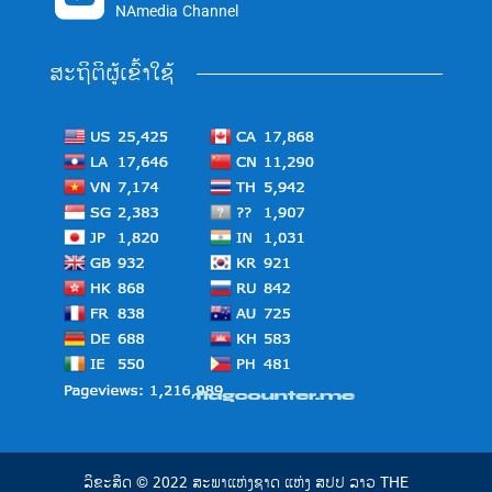
NAmedia Channel
ສະຖິຕິຜູ້ເຂົ້າໃຊ້
ລິຂະສິດ © 2022 ສະພາແຫ່ງຊາດ ແຫ່ງ ສປປ ລາວ THE