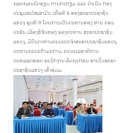
ຖອດຖອນບົດຮຽນ ການກະກຽມ ແລະ ດໍາເນີນ ກອງ
ປະຊຸມສະໄໝສາມັນ ເທື່ອທີ 6 ຂອງສະພາປະຊາຊົນ
ແຂວງ ຊຸດທີ II ໂດຍການເປັນປະທານຂອງ ທ່ານ ຄອນ
ປະພັນ ເລືອງສີຈັນທອງ ຮອງປະທານ ສະພາປະຊາຊົນ
ແຂວງ, ມີບັນດາທ່ານຄະນະປະຈໍາສະພາປະຊາຊົນແຂວງ,
ປະທານຄະນະກໍາມະການ, ຄະນະເລຂາທິການ
ຕະຫລອດຮອດ ພະນັກງານ-ລັດຖະກອນ ພາຍໃນສະພາ
ປະຊາຊົນແຂວງ ເຂົ້າຮ່ວມ.