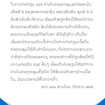
ໃນການກະກຽມ ແລະ ດຳເນີນກອງປະຊຸມສະໄໝສາມັນ
ເທື່ອທີ 6 ຂອງສະພາປະຊາຊົນ ແຂວງຫົວພັນ ຊຸດທີ II ມີ
ຜົນສຳເລັດອັນຈົບງາມ; ພ້ອມທັງຮຽກຮ້ອງໃຫ້ພະນັກງານ-
ລັດຖະກອນທັງໝົດ ສືບຕໍ່ຜັນຂະຫຍາຍດ້ານດີຜົນງານ,
ພະຍາຍາມປັບປຸງແກ້ໄຂບັນຫາ ທີ່ຍັງຄົງຄ້າງ ເປັນຕົ້ນ:
ເພີ່ມທະວີຄວາມເປັນເຈົ້າການໃນການກະກຽມເນື້ອໃນ
ກອງປະຊຸມໃຫ້ທັນກຳນົດເວລາ, ກົນໄກການປະສານງານ
ນຳອົງການປົກຄອງແຂວງ, ຂະແໜງການທີ່ກ່ຽວຂ້ອງໃຫ້ມີ
ຄວາມຄ່ອງຕົວ ແລະ ອື່ນໆ ເພື່ອເປັນບົດຮຽນໃຫ້ແກ່ການ
ດຳເນີນກອງປະຊຸມຄັ້ງຕໍ່ໄປ ໃຫ້ຮັບປະກັນທາງດ້ານເນື້ອ
ໃນ, ມີຄຸນນະພາບດີຂື້ນກວ່າເກົ່າ.
ພາບ ແລະ ຂ່າວໂດຍ ນັກຂ່າວ ສພຂ.