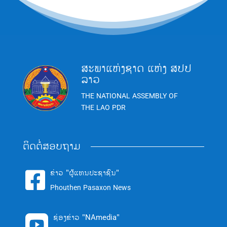
ສະພາແຫ່ງຊາດ ແຫ່ງ ສປປ
ລາວ
THE NATIONAL ASSEMBLY OF
THE LAO PDR
ຕິດຕໍ່ສອບຖາມ
ຂ່າວ "ຜູ້ແທນປະຊາຊົນ"

Phouthen Pasaxon News
ຊ່ອງຂ່າວ "NAmedia"
