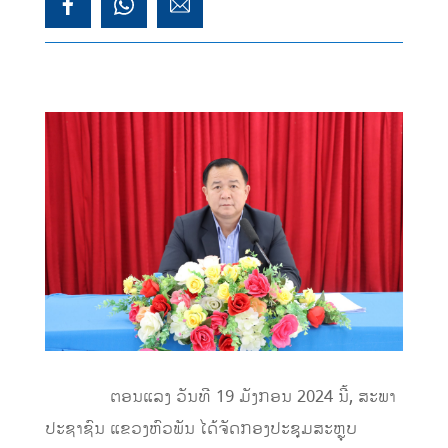
ຕອນແລງ ວັນທີ 19 ມັງກອນ 2024 ນີ້, ສະພາ
ປະຊາຊົນ ແຂວງຫົວພັນ ໄດ້ຈັດກອງປະຊຸມສະຫຼຸບ