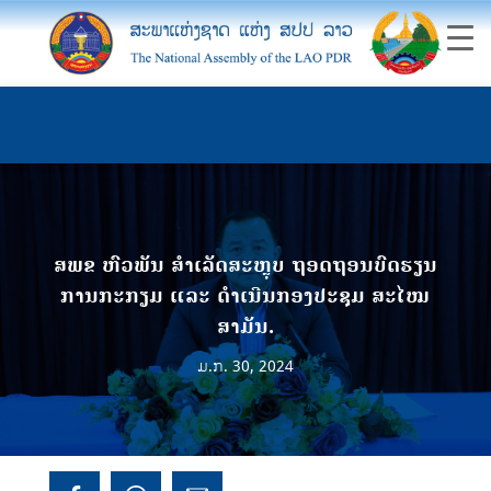
ສພຂ ຫົວພັນ ສຳເລັດສະຫຼຸບ ຖອດຖອນບົດຮຽນ
ການກະກຽມ ແລະ ດໍາເນີນກອງປະຊຸມ ສະໄໝ
ສາມັນ.
ມ.ກ. 30, 2024