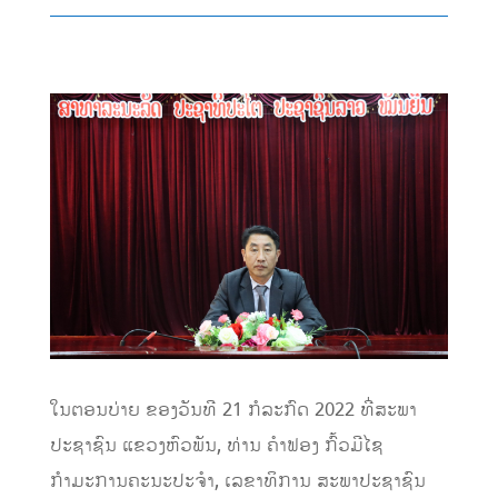
ໃນຕອນບ່າຍ ຂອງວັນທີ 21 ກໍລະກົດ 2022 ທີ່ສະພາ
ປະຊາຊົນ ແຂວງຫົວພັນ, ທ່ານ ຄຳຟອງ ກົ້ວມີໄຊ
ກຳມະການຄະນະປະຈຳ, ເລຂາທິການ ສະພາປະຊາຊົນ