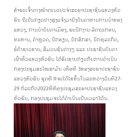
ຂ້າພະເຈົ້າຕາງໜ້າຄະນະປະຈຳສະພາປະຊາຊົນແຂວງຫົວ
ພັນ ຖືເປັນກຽດຢ່າງສູງແຈ້ງມາຍັງບັນດາທ່ານການນຳຂອງ
ແຂວງ, ການນໍາບັນດາເມືອງ, ພະນັກງານ-ລັດຖະກອນ,
ທະຫານ, ຕຳຫຼວດ, ນັກຮຽນ, ນັກສຶກສາ, ນັກທຸລະກິດ,
ພໍ່ຄ້າຊາວຂາຍ, ສື່ມວນຊົນຕ່າງໆ ແລະ ປະຊາຊົນບັນດາ
ເຜົ່າທົ່ວແຂວງຫົວພັນ ໄດ້ຮັບຊາບກ່ຽວກັບການດຳເນີນ
ກອງປະຊຸມສະໄໝສາມັນ ເທື່ອທີ 3ຂອງສະພາປະຊາຊົນ
ແຂວງຫົວພັນ ຊຸດທີ IIຈະໄດ້ໄຂຂຶ້ນໃນລະຫວ່າງວັນທີ27-
29 ກໍລະກົດ2022ທີ່ຫ້ອງປະຊຸມສະພາປະຊາຊົນແຂວງ
ຫົວພັນ, ກອງປະຊຸມຈະໄດ້ດຳເນີນເປັນເວລາ3ວັນ.