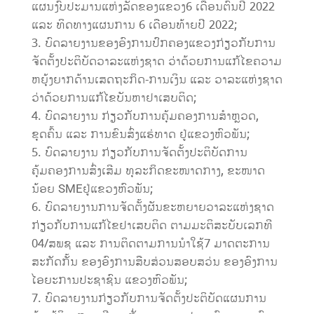
ແຜນງົບປະມານແຫ່ງລັດຂອງແຂວງ6 ເດືອນຕົ້ນປີ 2022
ແລະ ທິດທາງແຜນການ 6 ເດືອນທ້າຍປີ 2022;
ບົດລາຍງານຂອງອົງການປົກຄອງແຂວງກ່ຽວກັບການ
ຈັດຕັ້ງປະຕິບັດວາລະແຫ່ງຊາດ ວ່າດ້ວຍການແກ້ໄຂຄວາມ
ຫຍຸ້ງຍາກດ້ານເສດຖະກິດ-ການເງິນ ແລະ ວາລະແຫ່ງຊາດ
ວ່າດ້ວຍການແກ້ໄຂບັນຫາຢາເສບຕິດ;
ບົດລາຍງານ ກ່ຽວກັບການຄຸ້ມຄອງການສຳຫຼວດ,
ຂຸດຄົ້ນ ແລະ ການຂົນສົ່ງແຮ່ທາດ ຢູ່ແຂວງຫົວພັນ;
ບົດລາຍງານ ກ່ຽວກັບການຈັດຕັ້ງປະຕິບັດການ
ຄຸ້ມຄອງການສົ່ງເສີມ ທຸລະກິດຂະໜາດກາງ, ຂະໜາດ
ນ້ອຍ SMEຢູ່ແຂວງຫົວພັນ;
ບົດລາຍງານການຈັດຕັ້ງຜັນຂະຫຍາຍວາລະແຫ່ງຊາດ
ກ່ຽວກັບການແກ້ໄຂຢາເສບຕິດ ຕາມມະຕິສະບັບເລກທີ
04/ສພຊ ແລະ ການຕິດຕາມການນໍາໃຊ້7 ມາດຕະການ
ສະກັດກັ້ນ ຂອງອົງການສືບສ່ວນສອບສວ່ນ ຂອງອົງການ
ໄອຍະການປະຊາຊົນ ແຂວງຫົວພັນ;
ບົດລາຍງານກ່ຽວກັບການຈັດຕັ້ງປະຕິບັດແຜນການ