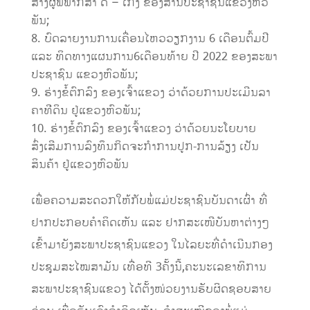
ສ້າງຜູ້ພິພາກສາ ດີ – ເກັ່ງ ຂອງສານປະຊາຊົນແຂວງຫົວ
ພັນ;
ບົດລາຍງານການເຄື່ອນໄຫວວຽກງານ 6 ເດືອນຕົ້ມປີ
ແລະ ທິດທາງແຜນການ6ເດືອນທ້າຍ ປີ 2022 ຂອງສະພາ
ປະຊາຊົນ ແຂວງຫົວພັນ;
ຮ່າງຂໍ້ຕົກລົງ ຂອງເຈົ້າແຂວງ ວ່າດ້ວຍການປະເມີນລາ
ຄາທ່ີດິນ ຢູ່ແຂວງຫົວພັນ;
ຮ່າງຂໍ້ຕົກລົງ ຂອງເຈົ້າແຂວງ ວ່າດ້ວຍນະໂຍບາຍ
ສົ່ງເສີມການລົງທຶນກິດຈະກໍາການປູກ-ການລ້ຽງ ເປັນ
ສິນຄ້າ ຢູ່ແຂວງຫົວພັນ
ເພື່ອຄວາມສະດວກໃຫ້ກັບພໍ່ແມ່ປະຊາຊົນບັນດາເຜົ່າ ທີ່
ຢາກປະກອບຄຳຄິດເຫັນ ແລະ ຢາກສະເໜີບັນຫາຕ່າງໆ
ເຂົ້າມາຍັງສະພາປະຊາຊົນແຂວງ ໃນໄລຍະທີ່ດຳເນີນກອງ
ປະຊຸມສະໄໝສາມັນ ເທື່ອທີ 3ຄັ້ງນີ້,ຄະນະເລຂາທິການ
ສະພາປະຊາຊົນແຂວງ ໄດ້ຕັ້ງໜ່ວຍງານຮັບຜິດຊອບສາຍ