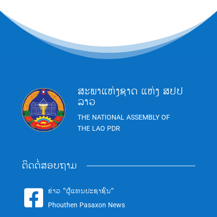
ສະພາແຫ່ງຊາດ ແຫ່ງ ສປປ
ລາວ
THE NATIONAL ASSEMBLY OF
THE LAO PDR
ຕິດຕໍ່ສອບຖາມ
ຂ່າວ "ຜູ້ແທນປະຊາຊົນ"

Phouthen Pasaxon News