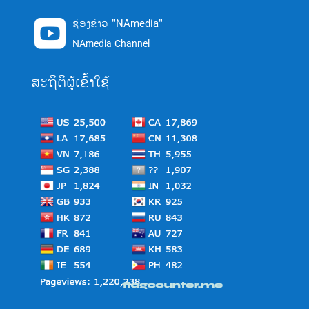
ຊ່ອງຂ່າວ "NAmedia"

NAmedia Channel
ສະຖິຕິຜູ້ເຂົ້າໃຊ້