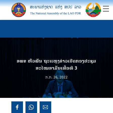
ສພຂ ຫົວພັນ ຖະແຫຼງຂ່າວເປີດກອງປະຊຸມ
ສະໄໝສາມັນເທື່ອທີ 3
ກ.ກ. 26, 2022