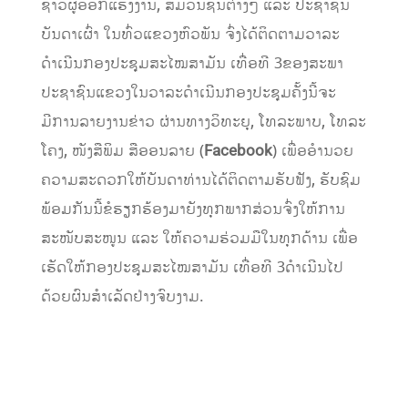
ຊາວຜູ້ອອກແຮງງານ, ສື່ມວນຊົນຕ່າງໆ ແລະ ປະຊາຊົນ
ບັນດາເຜົ່າ ໃນທົ່ວແຂວງຫົວພັນ ຈົ່ງໄດ້ຕິດຕາມວາລະ
ດຳເນີນກອງປະຊຸມສະໄໝສາມັນ ເທື່ອທີ 3ຂອງສະພາ
ປະຊາຊົນແຂວງໃນວາລະດຳເນີນກອງປະຊຸມຄັ້ງນີ້ຈະ
ມີການລາຍງານຂ່າວ ຜ່ານທາງວິທະຍຸ, ໂທລະພາບ, ໂທລະ
ໂຄງ, ໜັງສືພິມ ສືອອນລາຍ (
Facebook
) ເພື່ອອຳນວຍ
ຄວາມສະດວກໃຫ້ບັນດາທ່ານໄດ້ຕິດຕາມຮັບຟັງ, ຮັບຊົມ
ພ້ອມກັນນີ້ຂໍຮຽກຮ້ອງມາຍັງທຸກພາກສ່ວນຈົ່ງໃຫ້ການ
ສະໜັບສະໜູນ ແລະ ໃຫ້ຄວາມຮ່ວມມືໃນທຸກດ້ານ ເພື່ອ
ເຮັດໃຫ້ກອງປະຊຸມສະໄໝສາມັນ ເທື່ອທີ 3ດຳເນີນໄປ
ດ້ວຍຜົນສຳເລັດຢ່າງຈົບງາມ.