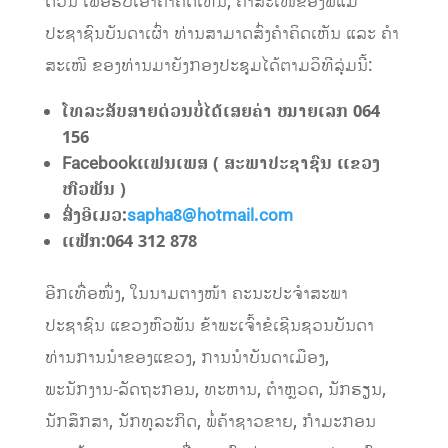
ດ່ວນ ເພື່ອຮັບເອົາຄຳຄິດເຫັນ, ຄໍາສະເໜີຂອງພໍ່ແມ່
ປະຊາຊົນບັນດາເຜົ່າ ທ່ານສາມາດສົ່ງຄຳຄິດເຫັນ ແລະ ຄຳ
ສະເໜີ ຂອງທ່ານມາຍັງກອງປະຊຸມໄດ້ຕາມວິທີລຸ່ມນີ້:
ໂທລະສັບສາຍດ່ວນບໍ່ໄດ້ເສຍຄ່າ ໝາຍເລກ
064
156
Facebook
ແຟນເພສ ( ສະພາປະຊາຊົນ ແຂວງ
ຫົວພັນ )
ສົ່ງອີເມວ:
sapha8@hotmail.com
ແຟັກ
:
064 312 878
ອີກເທື່ອໜຶ່ງ, ໃນນາມຕາງໜ້າ ຄະນະປະຈຳສະພາ
ປະຊາຊົນ ແຂວງຫົວພັນ ຂ້າພະເຈົ້າຂໍເຊີນຊວນບັນດາ
ທ່ານການນຳຂອງແຂວງ, ການນໍາບັນດາເມືອງ,
ພະນັກງານ-ລັດຖະກອນ, ທະຫານ, ຕຳຫຼວດ, ນັກຮຽນ,
ນັກສຶກສາ, ນັກທຸລະກິດ, ພໍ່ຄ້າຊາວຂາຍ, ກຳມະກອນ