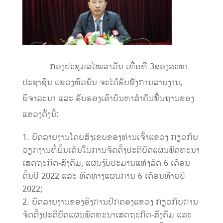
ກອງປະຊຸມສໄໝສາມັນ ເທື່ອທີ 3ຂອງສະພາ
ປະຊາຊົນ ແຂວງຫົວພັນ ຈະໄດ້ຮັບຟັງການລາຍງານ,
ພິຈາລະນາ ແລະ ຮັບຮອງເອົາບັນຫາສຳຄັນຟື້ນຖານຂອງ
ແຂວງດັ່ງນີ້:
ບົດລາຍງານໂດຍສັງເຂບຂອງທ່ານເຈົ້າແຂວງ ກ່ຽວກັບ
ວຽກງານທີ່ພົ້ນເດັ່ນໃນການຈັດຕັ້ງປະຕິບັດແຜນພັດທະນາ
ເສດຖະກິດ-ສັງຄົມ, ແຜນງົບປະມານແຫ່ງລັດ 6 ເດືອນ
ຕົ້ນປີ 2022 ແລະ ທິດທາງແຜນການ 6 ເດືອນທ້າຍປີ
2022;
ບົດລາຍງານຂອງອົງການປົກຄອງແຂວງ ກ່ຽວກັບການ
ຈັດຕັ້ງປະຕິບັດແຜນພັດທະນາເສດຖະກິດ-ສັງຄົມ ແລະ