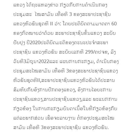
ແຂວງ ໄດ້ຖະແຫລງຂ່າວ ກ່ຽວກັບການດຳເນີນກອງ
ປະຊຸມສະ ໄໝສາມັນ ເທື່ອທີ 3 ຂອງສະພາປະຊາຊົນ
ແຂວງຫົວພັນຊຸດທີ II ວ່າ: ໂດຍປະຕິບັດຕາມມາດຕາ 60
ຂອງກົດໝາຍວ່າດ້ວຍ ສະພາປະຊາຊົນຂັ້ນແຂວງ ສະບັບ
ປັບປຸງ ປີ2020ປະຕິບັດມະຕິຂອງຄະນະປະຈຳສະພາ
ປະຊາຊົນ ແຂວງຫົວພັນ ສະບັບເລກທີ 299/ຄປຈຂ, ລົງ
ວັນທີ3ມິຖຸນາ2022ແລະ ແຜນການກະກຽມ, ດຳເນີນກອງ
ປະຊຸມສະໄໝສາມັນ ເທື່ອທີ 3ຂອງສະພາປະຊາຊົນແຂວງ
ຫົວພັນຊຸດທີII,ສະພາປະຊາຊົນແຂວງຫົວພັນໄດ້ປະສານ
ສົມທົບກັບອົງການປົກຄອງແຂວງ, ອົງການໄອຍະການ
ປະຊາຊົນແຂວງ,ສານປະຊາຊົນແຂວງ,ແລະ ພະແນກການ
ກ່ຽວຂ້ອງ ໃນການກະກຽມບັນດາເນື້ອໃນທີ່ກ່ຽວຂ້ອງກັບ
ແຕ່ລະພາກສ່ວນ ເພື່ອຈະລາຍງານ ຕໍ່ກອງປະຊຸມສະໄໝ
ສາມັນ ເທື່ອທີ 3ຂອງສະພາປະຊາຊົນ ແຂວງຫົວພັນ.