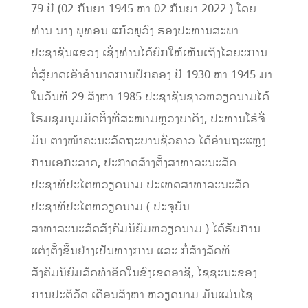
79 ປີ (02 ກັນຍາ 1945 ຫາ 02 ກັນຍາ 2022 ) ໂດຍ
ທ່ານ ນາງ ພູທອນ ແກ້ວພູວົງ ຮອງປະທານສະພາ
ປະຊາຊົນແຂວງ ເຊິ່ງທ່ານໄດ້ຍົກໃຫ້ເຫັນເຖິງໄລຍະການ
ຕໍ່ສູ້ຍາດເອົາອຳນາດການປົກຄອງ ປີ 1930 ຫາ 1945 ມາ
ໃນວັນທີ 29 ສິງຫາ 1985 ປະຊາຊົນຊາວຫວຽດນາມໄດ້
ໂຮມຊຸມນຸມມິດຕິ້ງທີ່ສະໜາມຫຼວງບາດິງ, ປະທານໂຮ່ຈີ່
ມິນ ຕາງໜ້າຄະນະລັດຖະບານຊົ່ວຄາວ ໄດ້ອ່ານຖະແຫຼງ
ການເອກະລາດ, ປະກາດສ້າງຕັ້ງສາທາລະນະລັດ
ປະຊາທິປະໄຕຫວຽດນາມ ປະເທດສາທາລະນະລັດ
ປະຊາທິປະໄຕຫວຽດນາມ ( ປະຈຸບັນ
ສາທາລະນະລັດສັງຄົມນິຍົມຫວຽດນາມ ) ໄດ້ຮັບການ
ແຕ່ງຕັ້ງຂຶ້ນຢ່າງເປັນທາງການ ແລະ ກໍ່ສ້າງລັດທິ
ສັງຄົມນິຍົມລັດທຳອິດໃນຂົງເຂດອາຊີ, ໄຊຊະນະຂອງ
ການປະຕິວັດ ເດືອນສິງຫາ ຫວຽດນາມ ມັນແມ່ນໄຊ