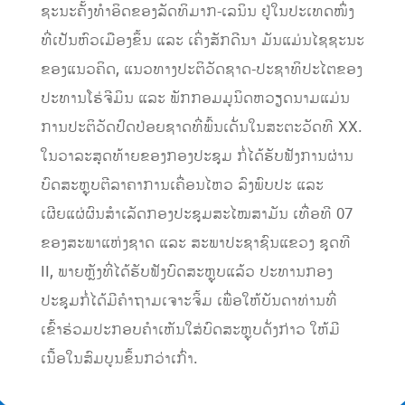
ຊະນະຄັ້ງທຳອິດຂອງລັດທິມາກ-ເລນິນ ຢູ່ໃນປະເທດໜຶ່ງ
ທີ່ເປັນຫົວເມືອງຂຶ້ນ ແລະ ເຄິ່ງສັກດີນາ ມັນແມ່ນໄຊຊະນະ
ຂອງແນວຄິດ, ແນວທາງປະຕິວັດຊາດ-ປະຊາທິປະໄຕຂອງ
ປະທານໂຮ່ຈີມິນ ແລະ ພັກກອມມູນິດຫວຽດນາມແມ່ນ
ການປະຕິວັດປົດປ່ອຍຊາດທີ່ພົ້ນເດັ່ນໃນສະຕະວັດທີ XX.
ໃນວາລະສຸດທ້າຍຂອງກອງປະຊຸມ ກໍ່ໄດ້ຮັບຟັງການຜ່ານ
ບົດສະຫຼຸບຕີລາຄາການເຄື່ອນໄຫວ ລົງພົບປະ ແລະ
ເຜີຍແຜ່ຜົນສໍາເລັດກອງປະຊຸມສະໄໝສາມັນ ເທື່ອທີ 07
ຂອງສະພາແຫ່ງຊາດ ແລະ ສະພາປະຊາຊົນແຂວງ ຊຸດທີ
II, ພາຍຫຼັງທີ່ໄດ້ຮັບຟັງບົດສະຫຼຸບແລ້ວ ປະທານກອງ
ປະຊຸມກໍ່ໄດ້ມີຄໍາຖາມເຈາະຈິ້ມ ເພື່ອໃຫ້ບັນດາທ່ານທີ່
ເຂົ້າຮ່ວມປະກອບຄໍາເຫັນໃສ່ບົດສະຫຼຸບດັ່ງກ່າວ ໃຫ້ມີ
ເນື້ອໃນສົມບູນຂຶ້ນກວ່າເກົ່າ.