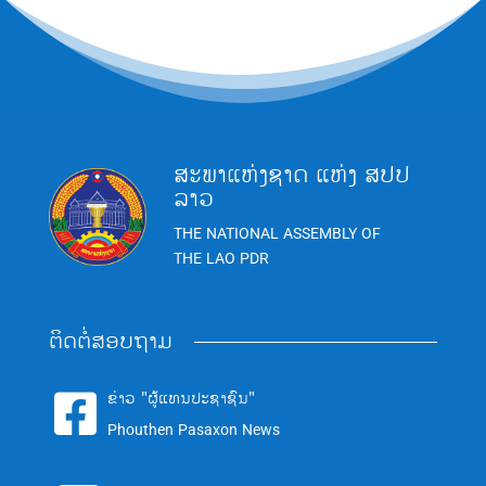
ສະພາແຫ່ງຊາດ ແຫ່ງ ສປປ
ລາວ
THE NATIONAL ASSEMBLY OF
THE LAO PDR
ຕິດຕໍ່ສອບຖາມ
ຂ່າວ "ຜູ້ແທນປະຊາຊົນ"

Phouthen Pasaxon News