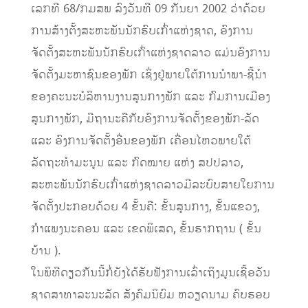
ເລກທີ 68/ກມສພ ລົງວັນທີ 09 ກັນຍາ 2002 ວ່າດ້ວຍ
ການສ້າງຕັ້ງສະຫະພັນນັກຮົບເກົ່າແຫ່ງຊາດ, ອົງການ
ຈັດຕັ້ງສະຫະພັນນັກຮົບເກົ່າແຫ່ງຊາດລາວ ແມ່ນອົງການ
ຈັດຕັ້ງມະຫາຊົນຂອງພັກ ເຊິ່ງຢູ່ພາຍໃຕ້ການນຳພາ-ຊີ້ນຳ
ຂອງຄະນະບໍລິຫານງານສູນກາງພັກ ແລະ ກົມການເມືອງ
ສູນກາງພັກ, ມີຖານະຄືກັບອົງການຈັດຕັ້ງຂອງພັກ-ລັດ
ແລະ ອົງການຈັດຕັ້ງອື່ນຂອງພັກ ເຄື່ອນໄຫວພາຍໃຕ້
ລັດຖະທຳມະນູນ ແລະ ກົດໝາຍ ແຫ່ງ ສປປລາວ,
ສະຫະພັນນັກຮົບເກົ່າແຫ່ງຊາດລາວມີລະບົບສາຍໃຍການ
ຈັດຕັ້ງປະກອບດ້ວຍ 4 ຂັ້ນຄື: ຂັ້ນສູນກາງ, ຂັ້ນແຂວງ,
ກຳແພງນະຄອນ ແລະ ເຂດພິເສດ, ຂັ້ນຮາກຖານ ( ຂັ້ນ
ບ້ານ ).
ໃນພິທີດຽວກັນນີ້ກໍ່ຍັງໄດ້ຮັບຟັງການເລົ່າເຖິງມູນເຊື້ອວັນ
ຊາດສາທາລະນະລັດ ສັງຄົມນິຍົມ ຫວຽດນາມ ຄົບຮອບ