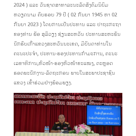
2024 ) ແລະ ວັນຊາດສາທາລະນະລັດສັງຄົມນິຍົມ
ຫວຽດນາມ ຄົບຮອບ 79 ປີ ( 02 ກັນຍາ 1945 ຫາ 02
ກັນຍາ 2023 ) ໂດຍການເປັນປະທານ ແລະ ປາຖະກະຖາ
ຂອງທ່ານ ພັອ ສຸລິວຽງ ຊ່ຽນສະຫວັນ ປະທານສະຫະພັນ
ນັກຮົບເກົ່າແຂວງສະຫວັນນະເຂດ, ມີບັນດາທ່ານໃນ
ຄະນະປະຈໍາ, ປະທານ-ຮອງປະທານກຳມະການ, ຄະນະ
ເລຂາທິການ,ຫົວໜ້າ-ຮອງຫົວໜ້າຂະແໝງ, ຕະຫຼອດ
ຮອດພະນັກງານ-ລັດຖະກອນ ພາຍໃນສະພາປະຊາຊົນ
ແຂວງ ເຂົ້າຮ່ວມຢ່າງພ້ອມພຽງ.