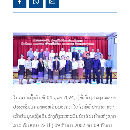
ໃນຕອນເຊົ້າວັນທີ 04 ຕຸລາ 2024, ຢູ່ທີ່ຫ້ອງປະຊຸມສະພາ
ປະຊາຊົນແຂວງສະຫວັນນະເຂດ ໄດ້ຈັດພິທີປາຖະກະຖາ
ເລົ່າຄືນມູນເຊື້ອວັນສ້າງຕັ້ງສະຫະພັນນັກຮົບເກົ່າແຫ່ງຊາດ
ລາວ ຄົບຮອບ 22 ປີ ( 09 ກັນຍາ 2002 ຫາ 09 ກັນຍາ