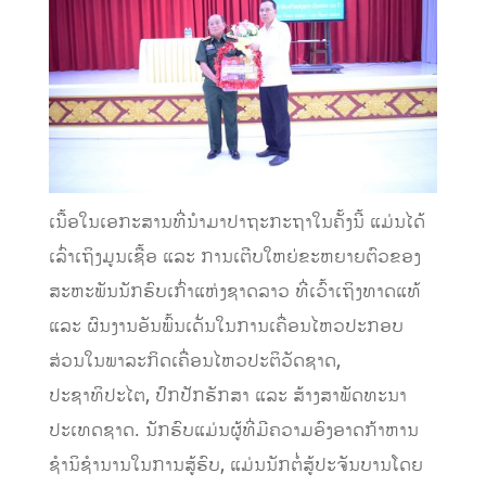
ເນື້ອໃນເອກະສານທີ່ນຳມາປາຖະກະຖາໃນຄັ້ງນີ້ ແມ່ນໄດ້
ເລົ່າເຖິງມູນເຊື້ອ ແລະ ການເຕີບໃຫຍ່ຂະຫຍາຍຕົວຂອງ
ສະຫະພັນນັກຮົບເກົ່າແຫ່ງຊາດລາວ ທີ່ເວົ້າເຖິງທາດແທ້
ແລະ ຜົນງານອັນພົ້ນເດັ່ນໃນການເຄື່ອນໄຫວປະກອບ
ສ່ວນໃນພາລະກິດເຄື່ອນໄຫວປະຕິວັດຊາດ,
ປະຊາທິປະໄຕ, ປົກປັກຮັກສາ ແລະ ສ້າງສາພັດທະນາ
ປະເທດຊາດ. ນັກຮົບແມ່ນຜູ້ທີ່ມີຄວາມອົງອາດກ້າຫານ
ຊຳນິຊຳນານໃນການສູ້ຮົບ, ແມ່ນນັກຕໍ່ສູ້ປະຈັນບານໂດຍ