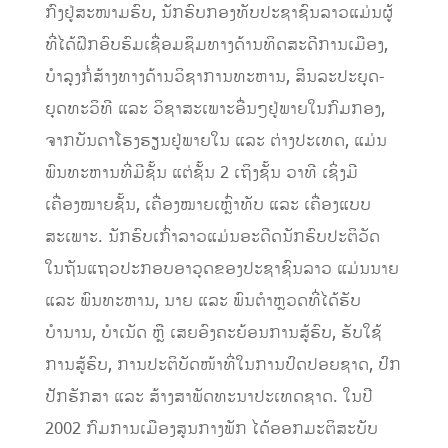
ກົງຢູ່ສະໜາມຮົບ, ນັກຮົບກອງທັບປະຊາຊົນລາວແມ່ນຜູ້
ທີ່ໄດ້ຝຶກອົບຮົມເຊື່ອມຊຶມທາງດ້ານທິດສະດີການເມືອງ,
ບຳລຸງກໍ່ສ້າງທາງດ້ານວິຊາການທະຫານ, ສິນລະປະຍຸດ-
ຍຸດທະວິທີ ແລະ ວິຊາສະເພາະອື່ນໆຢູ່ພາຍໃນກົມກອງ,
ຈາກບັນດາໂຮງຮຽນຢູ່ພາຍໃນ ແລະ ຕ່າງປະເທດ, ແມ່ນ
ພົນທະຫານທີ່ມີຊັ້ນ ແຕ່ຊັ້ນ 2 ເຖິງຊັ້ນ ວາທີ ເຊິ່ງມີ
ເຄື່ອງໝາຍຊັ້ນ, ເຄື່ອງໝາຍເຫຼົ່າທັບ ແລະ ເຄື່ອງແບບ
ສະເພາະ. ນັກຮົບເກົ່າລາວແມ່ນອະດີດນັກຮົບປະຕິວັດ
ໃນຖັນແຖວປະກອບອາວຸດຂອງປະຊາຊົນລາວ ແມ່ນນາຍ
ແລະ ພົນທະຫານ, ນາຍ ແລະ ພົນຕຳຫຼວດທີ່ໄດ້ຮັບ
ບຳນານ, ບຳເນັດ ຫຼື ເສຍອົງຄະຍ້ອນການສູ້ຮົບ, ຮັບໃຊ້
ການສູ້ຮົບ, ການປະຕິບັດໜ້າທີ່ໃນການປົດປອຍຊາດ, ປົກ
ປັກຮັກສາ ແລະ ສ້າງສາພັດທະນາປະເທດຊາດ. ໃນປີ
2002 ກົມການເມືອງສູນກາງພັກ ໄດ້ອອກມະຕິສະບັບ