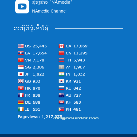
ຊ່ອງຂ່າວ "NAmedia"

NAmedia Channel
ສະຖິຕິຜູ້ເຂົ້າໃຊ້