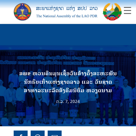
ສພຂ ຫວນຄືນມູນເຊື້ອວັນສ້າງຕັ້ງສະຫະພັນ
ນັກຮົບເກົ່າແຫ່ງຊາດລາວ ແລະ ວັນຊາດ
ສາທາລະນະລັດສັງຄົມນິຍົມ ຫວຽດນາມ
ຕ.ລ. 7, 2024